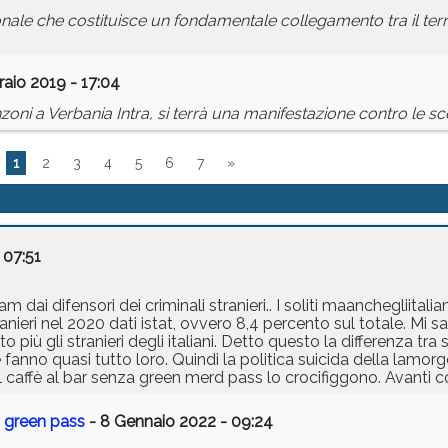
ale che costituisce un fondamentale collegamento tra il territori
raio 2019 - 17:04
nzoni a Verbania Intra, si terrà una manifestazione contro le s
1
2
3
4
5
6
7
»
 07:51
ai difensori dei criminali stranieri.. I soliti maanchegliitalia
anieri nel 2020 dati istat, ovvero 8,4 percento sul totale. Mi 
iù gli stranieri degli italiani. Detto questo la differenza tra st
 fanno quasi tutto loro. Quindi la politica suicida della lamorge
3il caffè al bar senza green merd pass lo crocifiggono. Avanti c
o green pass
- 8 Gennaio 2022 - 09:24