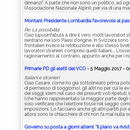
dinnanzi". A parte che non sono un politico, ad o
(Associazione Nazionale Alpini), per via di una m
Montani: Presidente Lombardia favorevole al pa
Re: La possibilità
Ciao lupusinfabula a dire il vero, molti lavoratori s
rientrano nei loro Paesi d'origine. In Svizzera sono
frontalieri invece la retribuzione è allo stesso liv
lavoratori stranieri, compresi quelli italiani.... L
ragionamento al contrario, appunto anche per i nost
Primarie PD gli eletti del VCO
- 5 Maggio 2017 - 0
Italiani e stranieri
Ciao Cesare, come ho già sottolineato prima poteva
di permesso di soggiorno), gli altri no per cui le 
dei seggi; idem nel caso dei presunti voti ripetuti,
(che hanno rappresentato la maggior parte degli e
solo verificare che l'elettore fosse nel seggio cor
imposizioni. Lo facciano anche gli altri partiti poi 
allora sono le chiacchere di chi non fa mai nulla se 
Governo su posta a giorni alterni: "Il piano va rivist