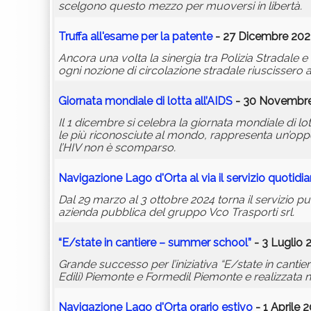
scelgono questo mezzo per muoversi in libertà.
Truffa all'esame per la patente
- 27 Dicembre 202
Ancora una volta la sinergia tra Polizia Stradale 
ogni nozione di circolazione stradale riuscissero 
Giornata mondiale di lotta all’AIDS
- 30 Novembre 
Il 1 dicembre si celebra la giornata mondiale di lott
le più riconosciute al mondo, rappresenta un’oppor
l’HIV non è scomparso.
Navigazione Lago d'Orta al via il servizio quotidi
Dal 29 marzo al 3 ottobre 2024 torna il servizio pub
azienda pubblica del gruppo Vco Trasporti srl.
“E/state in cantiere – summer school”
- 3 Luglio 
Grande successo per l’iniziativa “E/state in cant
Edili) Piemonte e Formedil Piemonte e realizzata 
Navigazione Lago d'Orta orario estivo
- 1 Aprile 