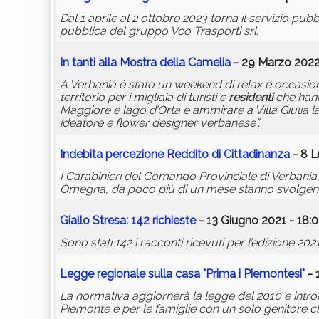
Dal 1 aprile al 2 ottobre 2023 torna il servizio pubb
pubblica del gruppo Vco Trasporti srl.
In tanti alla Mostra della Camelia
- 29 Marzo 2022
A Verbania è stato un weekend di relax e occasion
territorio per i migliaia di turisti e
residenti
che hanno
Maggiore e lago d’Orta e ammirare a Villa Giulia la 
ideatore e flower designer verbanese”.
Indebita percezione Reddito di Cittadinanza
- 8 L
I Carabinieri del Comando Provinciale di Verbania,
Omegna, da poco più di un mese stanno svolgendo m
Giallo Stresa: 142 richieste
- 13 Giugno 2021 - 18:
Sono stati 142 i racconti ricevuti per l’edizione 20
Legge regionale sulla casa "Prima i Piemontesi"
- 
La normativa aggiornerà la legge del 2010 e introd
Piemonte e per le famiglie con un solo genitore ch