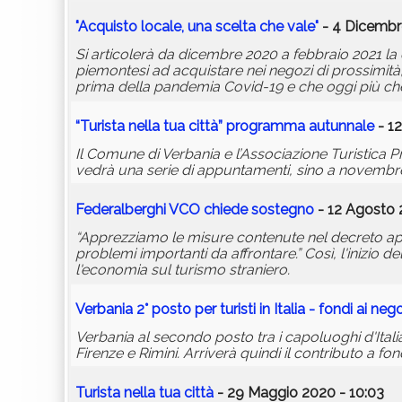
"Acquisto locale, una scelta che vale"
- 4 Dicembr
Si articolerà da dicembre 2020 a febbraio 2021 la 
piemontesi ad acquistare nei negozi di prossimità, 
prima della pandemia Covid-19 e che oggi più che 
“Turista nella tua città” programma autunnale
- 1
Il Comune di Verbania e l’Associazione Turistica Pr
vedrà una serie di appuntamenti, sino a novembre, 
Federalberghi VCO chiede sostegno
- 12 Agosto 
“Apprezziamo le misure contenute nel decreto appr
problemi importanti da affrontare.” Così, l'inizio
l'economia sul turismo straniero.
Verbania 2° posto per turisti in Italia - fondi ai neg
Verbania al secondo posto tra i capoluoghi d'Italia 
Firenze e Rimini. Arriverà quindi il contributo a fo
Turista nella tua città
- 29 Maggio 2020 - 10:03