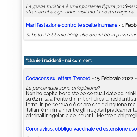
La guida turistica è un’importante figura profession
stranieri che ogni anno visitano la nostra regione.
Manifestazione contro le scelte inumane
- 1 Febb
Sabato 2 febbraio 2019, alle ore 14.00 in p.zza Ra
“stranieri residenti
- nei commenti
Codacons su lettera Trenord
- 15 Febbraio 2022 -
Le percentuali sono un'opinione?
Non ho capito bene ste percentuali date ad minkiam d
su 62 mila a fronte di 5 milioni circa di
residenti
str
torna. In percentuale è chiaro che delinquono molto p
italiani è minima mentre gli irregolari praticamente
criminali irregolari e delinquenti. Mentre a chi pre
Coronavirus: obbligo vaccinale ed estensione us