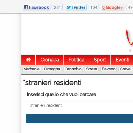
Facebook
281
Twitter
104
Google+
49
I
Cronaca
Politica
Sport
Eventi
Verbania
Omegna
Cannobio
Stresa
Baveno
Gravel
“stranieri residenti
Inserisci quello che vuoi cercare