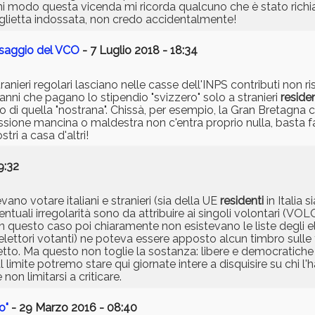
gni modo questa vicenda mi ricorda qualcuno che è stato rich
aglietta indossata, non credo accidentalmente!
ssaggio del VCO
- 7 Luglio 2018 - 18:34
tranieri regolari lasciano nelle casse dell'INPS contributi non r
 anni che pagano lo stipendio "svizzero" solo a stranieri
residen
ello di quella "nostrana". Chissà, per esempio, la Gran Bretagna 
'ossessione mancina o maldestra non c'entra proprio nulla, basta 
ri a casa d'altri!
9:32
no votare italiani e stranieri (sia della UE
residenti
in Italia 
eventuali irregolarità sono da attribuire ai singoli volontari 
 in questo caso poi chiaramente non esistevano le liste degli ele
lettori votanti) ne poteva essere apposto alcun timbro sulle 
retto. Ma questo non toglie la sostanza: libere e democratiche e
al limite potremo stare qui giornate intere a disquisire su chi l'
non limitarsi a criticare.
o"
- 29 Marzo 2016 - 08:40