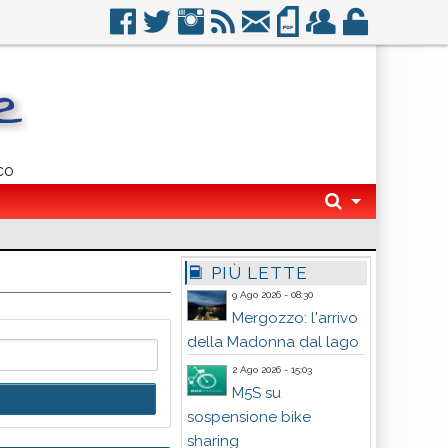
co
PIÙ LETTE
9 Ago 2026 - 08:30
Mergozzo: l'arrivo
della Madonna dal lago
2 Ago 2026 - 15:03
M5S su
sospensione bike
sharing