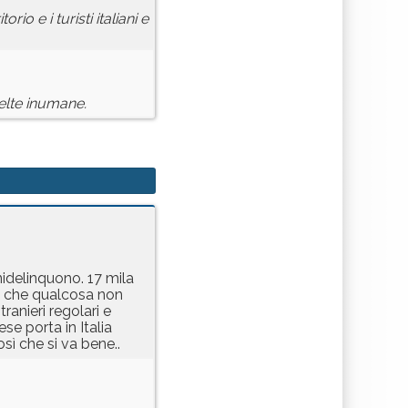
o e i turisti italiani e
celte inumane.
nidelinquono. 17 mila
sa che qualcosa non
ranieri regolari e
se porta in Italia
osì che si va bene..