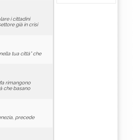
re i cittadini
ttore già in crisi
ella tua città” che
. Ma rimangono
ità che basano
Venezia, precede