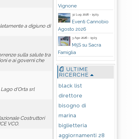
Vignone
31 Lug 2026 - 15:03
Eventi Cannobio
pletamente a digiuno di
Agosto 2026
3 Ago 2026 - 15:03
M5S su Sacra
Famiglia
orrenze sulla salute tra
oni e ai governi che
ULTIME
RICERCHE
black list
e Lago d'Orta srl
direttore
bisogno di
marina
azionale Costruttori
ANCE VCO.
biglietteria
aggiornamenti 28