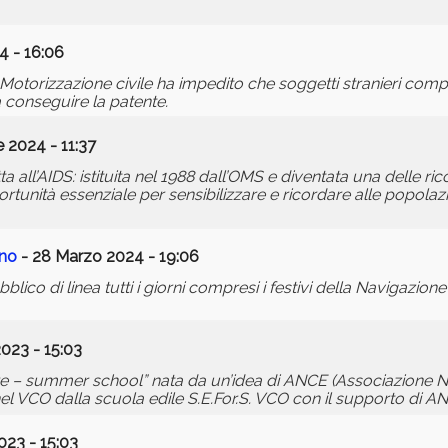
4 - 16:06
e Motorizzazione civile ha impedito che soggetti stranieri com
a conseguire la patente.
2024 - 11:37
a all’AIDS: istituita nel 1988 dall’OMS e diventata una delle ric
tunità essenziale per sensibilizzare e ricordare alle popolazi
ano
- 28 Marzo 2024 - 19:06
blico di linea tutti i giorni compresi i festivi della Navigazion
2023 - 15:03
iere – summer school” nata da un’idea di ANCE (Associazione N
nel VCO dalla scuola edile S.E.For.S. VCO con il supporto di 
2023 - 15:03