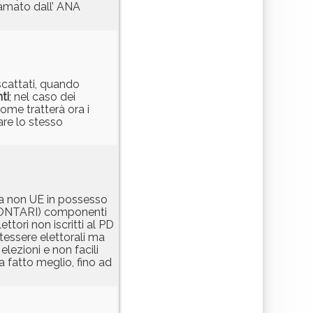
iamato dall’ ANA
iscattati, quando
ti
; nel caso dei
come tratterà ora i
fare lo stesso
sia non UE in possesso
(VOLONTARI) componenti
ttori non iscritti al PD
tessere elettorali ma
lezioni e non facili
ha fatto meglio, fino ad