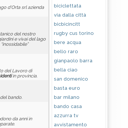
biciclettata
Lago d'Orta srl azienda
via dalla città
bicbicincitt
rugby cus torino
tanico del nostro
ardini e vivai del lago
bere acqua
 “inossidabile”
bello raro
gianpaolo barra
bella ciao
to del Lavoro di
identi
in provincia.
san domenico
basta euro
bar milano
e del bando.
bando casa
azzurra tv
edono da anni in
eparate.
avvistamento