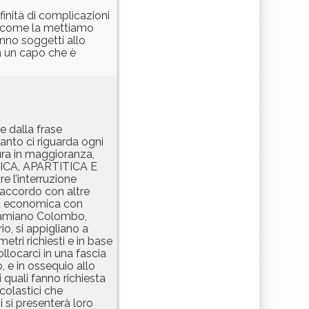
finità di complicazioni
).E come la mettiamo
anno soggetti allo
da un capo che è
e dalla frase
anto ci riguarda ogni
tura in maggioranza,
LITICA, APARTITICA E
e l’interruzione
 accordo con altre
oltà economica con
i Damiano Colombo,
io, si appigliano a
etri richiesti e in base
llocarci in una fascia
, e in ossequio allo
 quali fanno richiesta
colastici che
i si presenterà loro