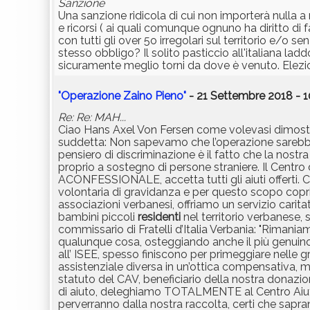
Sanzione
Una sanzione ridicola di cui non importerà nulla a 
e ricorsi ( ai quali comunque ognuno ha diritto di 
con tutti gli over 5o irregolari sul territorio e/o se
stesso obbligo? Il solito pasticcio all'italiana l
sicuramente meglio torni da dove è venuto. Elezio
"Operazione Zaino Pieno"
- 21 Settembre 2018 - 1
Re: Re: MAH...
Ciao Hans Axel Von Fersen come volevasi dimostrar
suddetta: Non sapevamo che l’operazione sarebbe s
pensiero di discriminazione è il fatto che la nostra
proprio a sostegno di persone straniere. Il Centr
ACONFESSIONALE, accetta tutti gli aiuti offerti. C
volontaria di gravidanza e per questo scopo copri
associazioni verbanesi, offriamo un servizio caritat
bambini piccoli
residenti
nel territorio verbanese,
commissario di Fratelli d’Italia Verbania: "Rimaniam
qualunque cosa, osteggiando anche il più genuino ge
all’ ISEE, spesso finiscono per primeggiare nelle g
assistenziale diversa in un’ottica compensativa, m
statuto del CAV, beneficiario della nostra donazio
di aiuto, deleghiamo TOTALMENTE al Centro Aiuto a
perverranno dalla nostra raccolta, certi che saprann