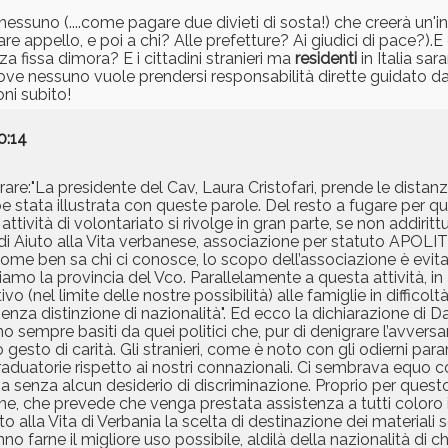
nessuno (....come pagare due divieti di sosta!) che creerà un'in
fare appello, e poi a chi? Alle prefetture? Ai giudici di pace?
nza fissa dimora? E i cittadini stranieri ma
residenti
in Italia sar
addove nessuno vuole prendersi responsabilità dirette guidato 
ni subito!
0:14
e:"La presidente del Cav, Laura Cristofari, prende le distanz
tata illustrata con queste parole. Del resto a fugare per qu
 attività di volontariato si rivolge in gran parte, se non addirit
o di Aiuto alla Vita verbanese, associazione per statuto APO
ome ben sa chi ci conosce, lo scopo dell’associazione è evitar
amo la provincia del Vco. Parallelamente a questa attività, in
ivo (nel limite delle nostre possibilità) alle famiglie in diffic
 senza distinzione di nazionalità". Ed ecco la dichiarazione d
o sempre basiti da quei politici che, pur di denigrare l’avversar
sto di carità. Gli stranieri, come è noto con gli odierni param
raduatorie rispetto ai nostri connazionali. Ci sembrava equo co
a senza alcun desiderio di discriminazione. Proprio per questo
ne, che prevede che venga prestata assistenza a tutti coloro i
lla Vita di Verbania la scelta di destinazione dei materiali s
o farne il migliore uso possibile, aldilà della nazionalità di ch