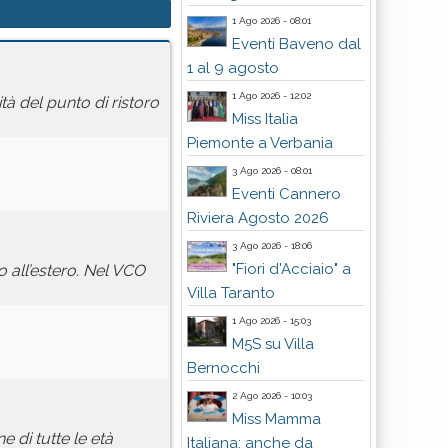
1 Ago 2026 - 08:01
Eventi Baveno dal
1 al 9 agosto
1 Ago 2026 - 12:02
à del punto di ristoro
Miss Italia
Piemonte a Verbania
3 Ago 2026 - 08:01
Eventi Cannero
Riviera Agosto 2026
3 Ago 2026 - 18:06
"Fiori d'Acciaio" a
o all’estero. Nel VCO
Villa Taranto
1 Ago 2026 - 15:03
M5S su Villa
Bernocchi
2 Ago 2026 - 10:03
Miss Mamma
 di tutte le età
Italiana: anche da