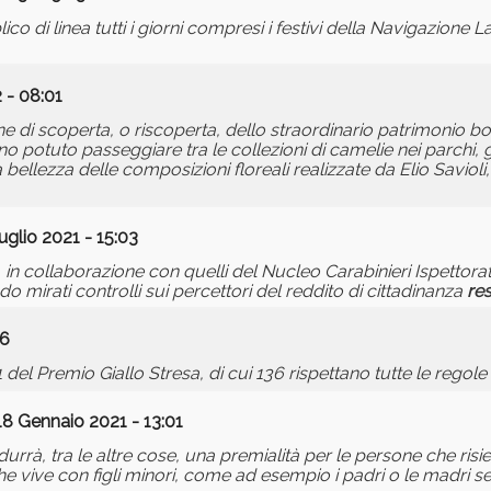
lico di linea tutti i giorni compresi i festivi della Navigazione 
 - 08:01
e di scoperta, o riscoperta, dello straordinario patrimonio bo
 potuto passeggiare tra le collezioni di camelie nei parchi, gi
bellezza delle composizioni floreali realizzate da Elio Savioli,
uglio 2021 - 15:03
 in collaborazione con quelli del Nucleo Carabinieri Ispettora
irati controlli sui percettori del reddito di cittadinanza
res
06
21 del Premio Giallo Stresa, di cui 136 rispettano tutte le regol
18 Gennaio 2021 - 13:01
urrà, tra le altre cose, una premialità per le persone che risi
e vive con figli minori, come ad esempio i padri o le madri s