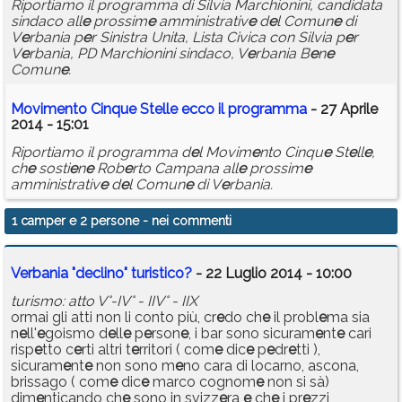
Riportiamo il programma di Silvia Marchionini, candidata
sindaco all
e
prossim
e
amministrativ
e
d
e
l Comun
e
di
V
e
rbania p
e
r Sinistra Unita, Lista Civica con Silvia p
e
r
V
e
rbania, PD Marchionini sindaco, V
e
rbania B
e
n
e
Comun
e
.
Movim
e
nto Cinqu
e
St
e
ll
e
e
cco il programma
- 27 Aprile
2014 - 15:01
Riportiamo il programma d
e
l Movim
e
nto Cinqu
e
St
e
ll
e
,
ch
e
sosti
e
n
e
Rob
e
rto Campana all
e
prossim
e
amministrativ
e
d
e
l Comun
e
di V
e
rbania.
1 camper e 2 persone
- nei commenti
Verbania "declino" turistico?
- 22 Luglio 2014 - 10:00
turismo: atto V°-IV° - IIV° - IIX
ormai gli atti non li conto più, cr
e
do ch
e
il probl
e
ma sia
n
e
ll'
e
goismo d
e
ll
e
p
e
rson
e
, i bar sono sicuram
e
nt
e
cari
risp
e
tto c
e
rti altri t
e
rritori ( com
e
dic
e
p
e
dr
e
tti ),
sicuram
e
nt
e
non sono m
e
no cara di locarno, ascona,
brissago ( com
e
dic
e
marco cognom
e
non si sà)
dim
e
nticando ch
e
sono in svizz
e
ra
e
ch
e
i pr
e
zzi