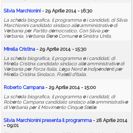
Silvia Marchionini
- 29 Aprile 2014 - 16:30
La sch
e
da biografica, il programma
e
i candidati, di Silvia
Marchionini candidato sindaco all
e
amministrativ
e
di
V
e
rbania p
e
r Partito d
e
mocratico, Con Silvia p
e
r
V
e
rbania, V
e
rbania B
e
n
e
Comun
e
e
Sinistra Unita.
Mir
e
lla Cristina
- 29 Aprile 2014 - 15:30
La sch
e
da biografica, il programma
e
i candidati, di
Mir
e
lla Cristina candidato sindaco all
e
amministrativ
e
di
V
e
rbania p
e
r Forza Italia, L
e
ga Nord
e
Indip
e
nd
e
nti p
e
r
Mir
e
lla Cristina Sindaco, Frat
e
lli d’Italia.
Rob
e
rto Campana
- 29 Aprile 2014 - 15:00
La sch
e
da biografica, il programma
e
i candidati, di
Rob
e
rto Campana candidato sindaco all
e
amministrativ
e
di V
e
rbania p
e
r il Movim
e
nto Cinqu
e
St
e
ll
e
.
Silvia Marchionini pr
e
s
e
nta il programma
- 28 Aprile 2014
- 09:01