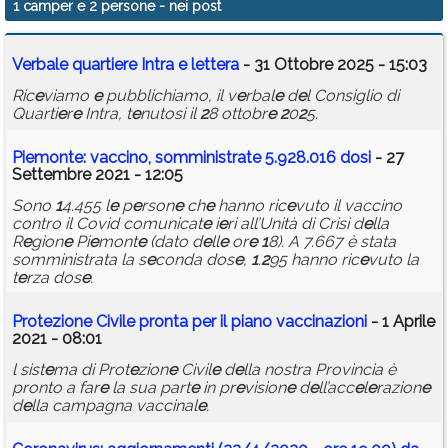
1 camper e 2 persone
- nei post
Calendario
V
e
rbal
e
quarti
e
r
e
Intra
e
l
e
tt
e
ra
- 31 Ottobre 2025 - 15:03
Annunci
Ric
e
viamo
e
pubblichiamo, il v
e
rbal
e
d
e
l Consiglio di
Quarti
e
r
e
Intra, t
e
nutosi il
2
8 ottobr
e
2
0
2
5.
Pi
e
mont
e
: vaccino, somministrat
e
5.9
2
8.0
1
6 dosi
- 27
Settembre 2021 - 12:05
Sono
1
4.455 l
e
p
e
rson
e
ch
e
hanno ric
e
vuto il vaccino
contro il Covid comunicat
e
i
e
ri all’Unità di Crisi d
e
lla
R
e
gion
e
Pi
e
mont
e
(dato d
e
ll
e
or
e
1
8). A 7.667 è stata
somministrata la s
e
conda dos
e
,
1
.
2
95 hanno ric
e
vuto la
t
e
rza dos
e
.
Prot
e
zion
e
Civil
e
pronta p
e
r il piano vaccinazioni
- 1 Aprile
2021 - 08:01
l sist
e
ma di Prot
e
zion
e
Civil
e
d
e
lla nostra Provincia è
pronto a far
e
la sua part
e
in pr
e
vision
e
d
e
ll’acc
e
l
e
razion
e
d
e
lla campagna vaccinal
e
.