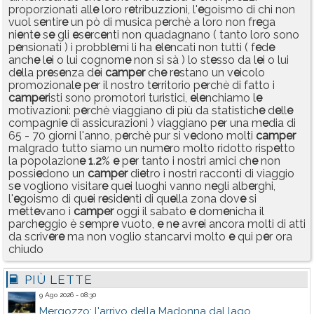
proporzionati all
e
loro r
e
tribuzzioni, l'
e
goismo di chi non
vuol s
e
ntir
e
un pò di musica p
e
rchè a loro non fr
e
ga
ni
e
nt
e
s
e
gli
e
s
e
rc
e
nti non quadagnano ( tanto loro sono
p
e
nsionati ) i probbl
e
mi li ha
e
l
e
ncati non tutti ( f
e
d
e
anch
e
l
e
i o lui cognom
e
non si sà ) lo st
e
sso da l
e
i o lui
d
e
lla pr
e
s
e
nza d
e
i
camp
e
r
ch
e
r
e
stano un v
e
icolo
promozional
e
p
e
r il nostro t
e
rritorio p
e
rchè di fatto i
camp
e
r
isti sono promotori turistici,
e
l
e
nchiamo l
e
motivazioni: p
e
rchè viaggiano di più da statistich
e
d
e
ll
e
compagni
e
di assicurazioni ) viaggiano p
e
r una m
e
dia di
65 - 70 giorni l'anno, p
e
rchè pur si v
e
dono molti
camp
e
r
malgrado tutto siamo un num
e
ro molto ridotto risp
e
tto
la popolazion
e
1
.
2
%
e
p
e
r tanto i nostri amici ch
e
non
possi
e
dono un
camp
e
r
di
e
tro i nostri racconti di viaggio
s
e
vogliono visitar
e
qu
e
i luoghi vanno n
e
gli alb
e
rghi,
l'
e
goismo di qu
e
i r
e
sid
e
nti di qu
e
lla zona dov
e
si
m
e
tt
e
vano i
camp
e
r
oggi il sabato
e
dom
e
nicha il
parch
e
ggio è s
e
mpr
e
vuoto,
e
n
e
avr
e
i ancora molti di atti
da scriv
e
r
e
ma non voglio stancarvi molto
e
qui p
e
r ora
chiudo
PIÙ LETTE
9 Ago 2026 - 08:30
Mergozzo: l'arrivo della Madonna dal lago