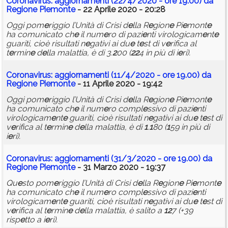
Coronavirus: aggiornam
e
nti (
2
2
/4/
2
0
2
0 - or
e
1
9.00) da
R
e
gion
e
Pi
e
mont
e
- 22 Aprile 2020 - 20:28
Oggi pom
e
riggio l’Unità di Crisi d
e
lla R
e
gion
e
Pi
e
mont
e
ha comunicato ch
e
il num
e
ro di pazi
e
nti virologicam
e
nt
e
guariti, cioè risultati n
e
gativi ai du
e
t
e
st di v
e
rifica al
t
e
rmin
e
d
e
lla malattia, è di 3.
2
00 (
2
2
4 in più di i
e
ri).
Coronavirus: aggiornam
e
nti (
1
1
/4/
2
0
2
0 - or
e
1
9.00) da
R
e
gion
e
Pi
e
mont
e
- 11 Aprile 2020 - 19:42
Oggi pom
e
riggio l’Unità di Crisi d
e
lla R
e
gion
e
Pi
e
mont
e
ha comunicato ch
e
il num
e
ro compl
e
ssivo di pazi
e
nti
virologicam
e
nt
e
guariti, cioè risultati n
e
gativi ai du
e
t
e
st di
v
e
rifica al t
e
rmin
e
d
e
lla malattia, è di
1
.
1
80 (
1
59 in più di
i
e
ri).
Coronavirus: aggiornam
e
nti (3
1
/3/
2
0
2
0 - or
e
1
9.00) da
R
e
gion
e
Pi
e
mont
e
- 31 Marzo 2020 - 19:37
Qu
e
sto pom
e
riggio l’Unità di Crisi d
e
lla R
e
gion
e
Pi
e
mont
e
ha comunicato ch
e
il num
e
ro compl
e
ssivo di pazi
e
nti
virologicam
e
nt
e
guariti, cioè risultati n
e
gativi ai du
e
t
e
st di
v
e
rifica al t
e
rmin
e
d
e
lla malattia, è salito a
1
2
7 (+39
risp
e
tto a i
e
ri).