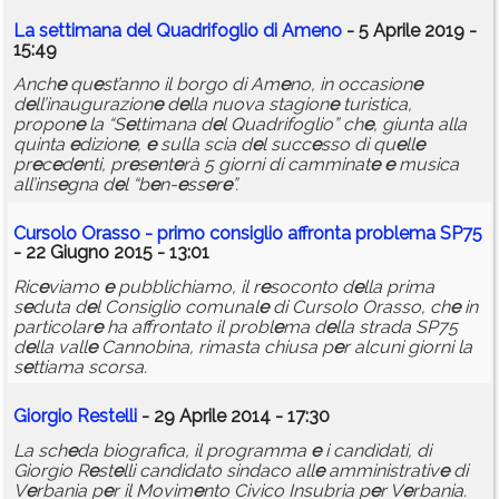
La s
e
ttimana d
e
l Quadrifoglio di Am
e
no
- 5 Aprile 2019 -
15:49
Anch
e
qu
e
st’anno il borgo di Am
e
no, in occasion
e
d
e
ll’inaugurazion
e
d
e
lla nuova stagion
e
turistica,
propon
e
la “S
e
ttimana d
e
l Quadrifoglio” ch
e
, giunta alla
quinta
e
dizion
e
,
e
sulla scia d
e
l succ
e
sso di qu
e
ll
e
pr
e
c
e
d
e
nti, pr
e
s
e
nt
e
rà 5 giorni di camminat
e
e
musica
all’ins
e
gna d
e
l “b
e
n-
e
ss
e
r
e
”.
Cursolo Orasso - primo consiglio affronta probl
e
ma SP75
- 22 Giugno 2015 - 13:01
Ric
e
viamo
e
pubblichiamo, il r
e
soconto d
e
lla prima
s
e
duta d
e
l Consiglio comunal
e
di Cursolo Orasso, ch
e
in
particolar
e
ha affrontato il probl
e
ma d
e
lla strada SP75
d
e
lla vall
e
Cannobina, rimasta chiusa p
e
r alcuni giorni la
s
e
ttiama scorsa.
Giorgio R
e
st
e
lli
- 29 Aprile 2014 - 17:30
La sch
e
da biografica, il programma
e
i candidati, di
Giorgio R
e
st
e
lli candidato sindaco all
e
amministrativ
e
di
V
e
rbania p
e
r il Movim
e
nto Civico Insubria p
e
r V
e
rbania.