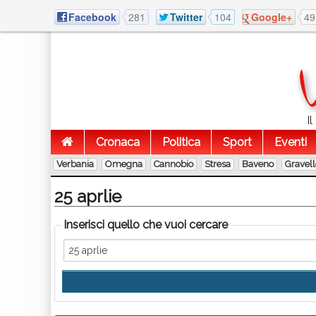
Facebook
281
Twitter
104
Google+
49
I
Cronaca
Politica
Sport
Eventi
Verbania
Omegna
Cannobio
Stresa
Baveno
Gravel
25 aprlie
Inserisci quello che vuoi cercare