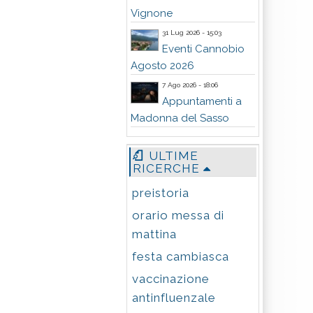
Vignone
31 Lug 2026 - 15:03
Eventi Cannobio
Agosto 2026
7 Ago 2026 - 18:06
Appuntamenti a
Madonna del Sasso
ULTIME
RICERCHE
preistoria
orario messa di
mattina
festa cambiasca
vaccinazione
antinfluenzale