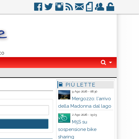
co
PIÙ LETTE
9 Ago 2026 - 08:30
Mergozzo: l'arrivo
della Madonna dal lago
2 Ago 2026 - 15:03
M5S su
sospensione bike
sharing