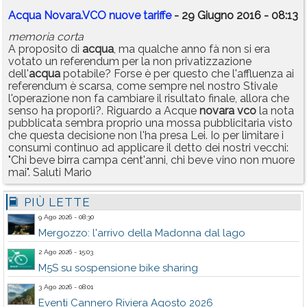
Acqua Novara.VCO nuove tariffe
- 29 Giugno 2016 - 08:13
memoria corta
A proposito di
acqua
, ma qualche anno fà non si era
votato un referendum per la non privatizzazione
dell'
acqua
potabile? Forse è per questo che l'affluenza ai
referendum è scarsa, come sempre nel nostro Stivale
l'operazione non fa cambiare il risultato finale, allora che
senso ha proporli?. Riguardo a Acque
novara vco
la nota
pubblicata sembra proprio una mossa pubblicitaria visto
che questa decisione non l'ha presa Lei. Io per limitare i
consumi continuo ad applicare il detto dei nostri vecchi:
"Chi beve birra campa cent'anni, chi beve vino non muore
mai". Saluti Mario
PIÙ LETTE
9 Ago 2026 - 08:30
Mergozzo: l'arrivo della Madonna dal lago
2 Ago 2026 - 15:03
M5S su sospensione bike sharing
3 Ago 2026 - 08:01
Eventi Cannero Riviera Agosto 2026