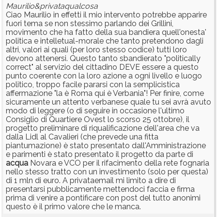
Maurilio&privataqualcosa
Ciao Maurilio in effetti il mio intervento potrebbe apparire
fuori tema se non stessimo parlando dei Grillini,
movimento che ha fatto della sua bandiera quell'onesta'
politica e intelletual-morale che tanto pretendono dagli
altri, valori ai quali (per loro stesso codice) tutti loro
devono attenersi. Questo tanto sbandierato "politically
correct" al servizio del cittadino DEVE essere a questo
punto coerente con la loro azione a ogni livello e luogo
politico, troppo facile pararsi con la semplicistica
affermazione "la è Roma qui è Verbania"! Per finire, come
sicuramente un attento verbanese quale tu sei avrà avuto
modo di leggere (o di seguire in occasione l'ultimo
Consiglio di Quartiere Ovest lo scorso 25 ottobre), il
progetto preliminare di riqualificazione dell'area che va
dalla Lidl al Cavalieri (che prevede una fitta
piantumazione) è stato presentato dall'Amministrazione
e parimenti è stato presentato il progetto da parte di
acqua
Novara e VCO per il rifacimento della rete fognaria
nello stesso tratto con un investimento (solo per questa)
di 1 mln di euro. A privataemail mi limito a dire di
presentarsi pubblicamente mettendoci faccia e firma
prima di venire a pontificare con post del tutto anonimi
questo è il primo valore che le manca.