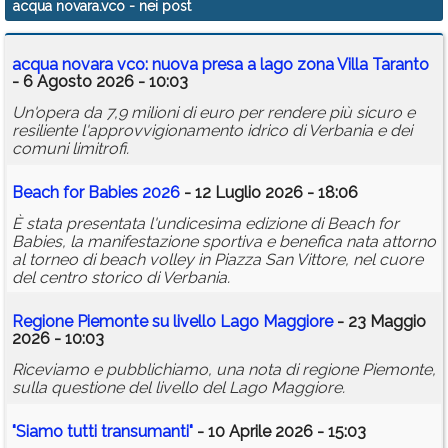
acqua novara.vco
- nei post
Calendario
acqua
novara vco
: nuova presa a lago zona Villa Taranto
Annunci
- 6 Agosto 2026 - 10:03
Un'opera da 7,9 milioni di euro per rendere più sicuro e
resiliente l'approvvigionamento idrico di Verbania e dei
comuni limitrofi.
Beach for Babies 2026
- 12 Luglio 2026 - 18:06
È stata presentata l'undicesima edizione di Beach for
Babies, la manifestazione sportiva e benefica nata attorno
al torneo di beach volley in Piazza San Vittore, nel cuore
del centro storico di Verbania.
Regione Piemonte su livello Lago Maggiore
- 23 Maggio
2026 - 10:03
Riceviamo e pubblichiamo, una nota di regione Piemonte,
sulla questione del livello del Lago Maggiore.
"Siamo tutti transumanti"
- 10 Aprile 2026 - 15:03