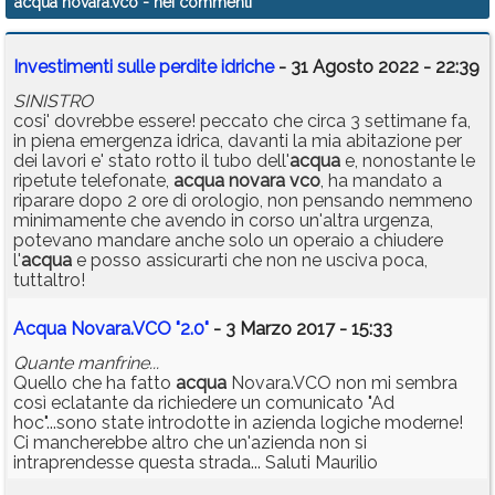
acqua novara.vco
- nei commenti
Investimenti sulle perdite idriche
- 31 Agosto 2022 - 22:39
SINISTRO
cosi' dovrebbe essere! peccato che circa 3 settimane fa,
in piena emergenza idrica, davanti la mia abitazione per
dei lavori e' stato rotto il tubo dell'
acqua
e, nonostante le
ripetute telefonate,
acqua
novara vco
, ha mandato a
riparare dopo 2 ore di orologio, non pensando nemmeno
minimamente che avendo in corso un'altra urgenza,
potevano mandare anche solo un operaio a chiudere
l'
acqua
e posso assicurarti che non ne usciva poca,
tuttaltro!
Acqua Novara.VCO "2.0"
- 3 Marzo 2017 - 15:33
Quante manfrine...
Quello che ha fatto
acqua
Novara.VCO non mi sembra
così eclatante da richiedere un comunicato "Ad
hoc"...sono state introdotte in azienda logiche moderne!
Ci mancherebbe altro che un'azienda non si
intraprendesse questa strada... Saluti Maurilio