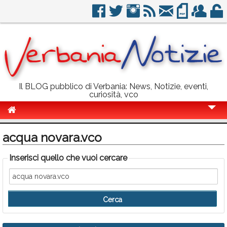
Il BLOG pubblico di Verbania: News, Notizie, eventi,
curiosità, vco
Cronaca
acqua novara.vco
Politica
Inserisci quello che vuoi cercare
Sport
Eventi
Info Utili
Rubriche