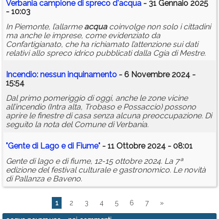
Verbania campione di spreco d'
acqua
- 31 Gennaio 2025
- 10:03
In Piemonte, l’allarme
acqua
coinvolge non solo i cittadini
ma anche le imprese, come evidenziato da
Confartigianato, che ha richiamato l’attenzione sui dati
relativi allo spreco idrico pubblicati dalla Cgia di Mestre.
Incendio: nessun inquinamento
- 6 Novembre 2024 -
15:54
Dal primo pomeriggio di oggi, anche le zone vicine
all’incendio (Intra alta, Trobaso e Possaccio) possono
aprire le finestre di casa senza alcuna preoccupazione. Di
seguito la nota del Comune di Verbania.
"Gente di Lago e di Fiume"
- 11 Ottobre 2024 - 08:01
Gente di lago e di fiume, 12-15 ottobre 2024. La 7ª
edizione del festival culturale e gastronomico. Le novità
di Pallanza e Baveno.
1
2
3
4
5
6
7
»