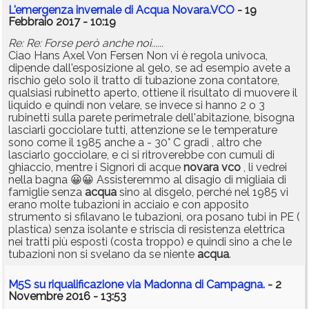
L'emergenza invernale di Acqua Novara.VCO
- 19
Febbraio 2017 - 10:19
Re: Re: Forse però anche noi......
Ciao Hans Axel Von Fersen Non vi è regola univoca,
dipende dall'esposizione al gelo, se ad esempio avete a
rischio gelo solo il tratto di tubazione zona contatore,
qualsiasi rubinetto aperto, ottiene il risultato di muovere il
liquido e quindi non velare, se invece si hanno 2 o 3
rubinetti sulla parete perimetrale dell'abitazione, bisogna
lasciarli gocciolare tutti, attenzione se le temperature
sono come il 1985 anche a - 30° C gradi , altro che
lasciarlo gocciolare, e ci si ritroverebbe con cumuli di
ghiaccio, mentre i Signori di acque
novara vco
, li vedrei
nella bagna 😀😀 Assisteremmo al disagio di migliaia di
famiglie senza
acqua
sino al disgelo, perché nel 1985 vi
erano molte tubazioni in acciaio e con apposito
strumento si sfilavano le tubazioni, ora posano tubi in PE (
plastica) senza isolante e striscia di resistenza elettrica
nei tratti più esposti (costa troppo) e quindi sino a che le
tubazioni non si svelano da se niente
acqua
.
M5S su riqualificazione via Madonna di Campagna.
- 2
Novembre 2016 - 13:53