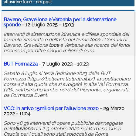
alluvione toce
- nei post
Calendario
Baveno, Gravellona e Verbania per la sistemazione
Annunci
sponde
- 12 Luglio 2025 - 15:03
Interventi di sistemazione idraulica e difesa spondale del
torrente Stronetta e dell’asta del fiume
toce
: i Comuni di
Baveno, Gravellona
toce
e Verbania alla ricerca dei fondi
necessari per oltre cinque milioni di euro.
BUT Formazza
- 7 Luglio 2023 - 10:23
Sabato 8 luglio si terrà l'edizione 2023 della BUT
Formazza (https://bettelmattultratrail.it/), la spettacolare
corsa ad alta quota che si svolgerà in alta Val Formazza
(VB), nell'estremo lembo nord del Piemonte, organizzata
da Formazza Event.
VCO: in arrivo 15milioni per l'
alluvione
2020
- 29 Marzo
2022 - 11:04
Sono 58 gli interventi di opere pubbliche danneggiate
dall’
alluvione
del 2-3 ottobre 2020 nel Verbano Cusio
Ossola per i quali sono stati sbloccati da Roma