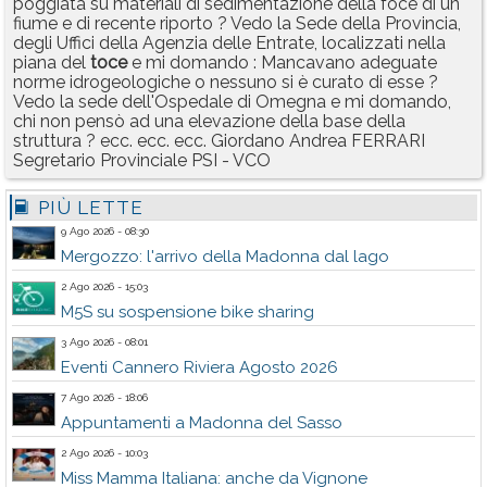
poggiata su materiali di sedimentazione della foce di un
fiume e di recente riporto ? Vedo la Sede della Provincia,
degli Uffici della Agenzia delle Entrate, localizzati nella
piana del
toce
e mi domando : Mancavano adeguate
norme idrogeologiche o nessuno si è curato di esse ?
Vedo la sede dell'Ospedale di Omegna e mi domando,
chi non pensò ad una elevazione della base della
struttura ? ecc. ecc. ecc. Giordano Andrea FERRARI
Segretario Provinciale PSI - VCO
PIÙ LETTE
9 Ago 2026 - 08:30
Mergozzo: l'arrivo della Madonna dal lago
2 Ago 2026 - 15:03
M5S su sospensione bike sharing
3 Ago 2026 - 08:01
Eventi Cannero Riviera Agosto 2026
7 Ago 2026 - 18:06
Appuntamenti a Madonna del Sasso
2 Ago 2026 - 10:03
Miss Mamma Italiana: anche da Vignone