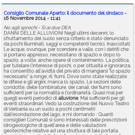
Consiglio Comunale Aperto: il documento del sindaco
-
16 Novembre 2014 - 11:41
No agli sprechi - Si ai due DEA
DANNI DELLE ALLUVIONI Negli ultimi decenni, lo
sfruttamento del suolo senza criterio è stato denunciato
da pochi illuminati, saggi e competenti tecnici. Inascoltati.
Le acque, ovunque, per scendere a valle, con i detriti che
si portano appresso, necessitano di spazio e dopo lo
spazio, a volte, anche opere di contenimento. La politica,
per tutelare l'interesse di pochi, o per ottusità e ignoranza,
ha consentito all'avidtà del privato di mangiarsi "lo spazio
necessario" a ronge, rii, fiumi. Dove sono state realizzate
le difese e gli argini, manca lo spazio. Le sezioni delle
condotte, delle tombinature, dei canali, dei fiumi sono
sufficienti per la normalità e l'ordinarietà. Quasi mai per
quegli eventi periodici di
alluvione
. Mai sufficienti per gli
eventi straordinari. Vedo la costruzione del Nuovo Teatro
di Verbania su un suolo a pochi centimetri
dall'esondazione del lago, e mi domando : Quanti
consiglieri Comunali si sono interessati delle prescrizioni
idrogeologiche di quell'area e delle valutazioni
geotecniche relative ad una struttura di tale portata,