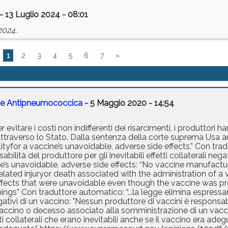
- 13 Luglio 2024 - 08:01
2024.
1
2
3
4
5
6
7
»
le e Antipneumococcica
- 5 Maggio 2020 - 14:54
vitare i costi non indifferenti dei risarcimenti, i produttori 
attraverso lo Stato. Dalla sentenza della corte suprema Usa 
lityfor a vaccine’s unavoidable, adverse side effects.” Con tr
ilità del produttore per gli inevitabili effetti collaterali negat
cine’s unavoidable, adverse side effects: “No vaccine manufacture
elated injuryor death associated with the administration of a
e effects that were unavoidable even though the vaccine was 
ngs” Con traduttore automatico: “...la legge elimina espress
negativi di un vaccino: "Nessun produttore di vaccini è responsab
l vaccino o decesso associato alla somministrazione di un vac
ti collaterali che erano inevitabili anche se il vaccino era a