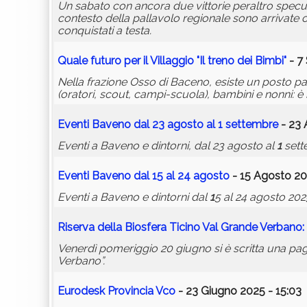
Un sabato con ancora due vittorie peraltro specula
contesto della pallavolo regionale sono arrivate 
conquistati a testa.
Quale futuro per il Villaggio "Il treno dei Bimbi"
- 7
Nella frazione Osso di Baceno, esiste un posto pa
(oratori, scout, campi-scuola), bambini e nonni: è il
Eventi Baveno dal 23 agosto al
1
settembre
- 23 
Eventi a Baveno e dintorni, dal 23 agosto al
1
sett
Eventi Baveno dal
1
5 al 24 agosto
- 15 Agosto 20
Eventi a Baveno e dintorni dal
1
5 al 24 agosto 202
Riserva della Biosfera Ticino Val Gr
and
e Verbano: e
Venerdì pomeriggio 20 giugno si è scritta una pa
Verbano”.
Eurodesk Provincia Vco
- 23 Giugno 2025 - 15:03