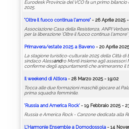
Eurodesk Provincia del VCO fa un primo bilancio d
2025.
"Oltre il fuoco continua l'amore"
- 26 Aprile 2025 -
Associazione Casa della Resistenza, ANPI Verbania
per la liberazione 'Oltre il fuoco continua l'amore
Primavera/estate 2025 a Baveno
- 20 Aprile 2025
La stagione turistico-culturale 2025 della Città di Ba
sindaco Aless
and
ro Monti insieme agli assessori
conferme degli appuntamenti che animeranno il ter
Il weekend di Altiora
- 28 Marzo 2025 - 19:02
Tocca alle due formazioni maschili giocare al PalaM
prima squadra femminile.
'Russia
and
America Rock'
- 19 Febbraio 2025 - 2
Russia e America Rock - Canzone dedicata alla Russ
L'Harmonie Ensemble a Domodossola
- 14 Nove