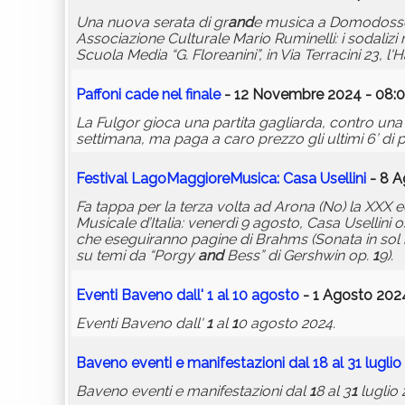
Una nuova serata di gr
and
e musica a Domodosso
Associazione Culturale Mario Ruminelli: i sodalizi
Scuola Media “G. Floreanini”, in Via Terracini 23, 
Paffoni cade nel finale
- 12 Novembre 2024 - 08:0
La Fulgor gioca una partita gagliarda, contro una 
settimana, ma paga a caro prezzo gli ultimi 6’ di pa
Festival LagoMaggioreMusica: Casa Usellini
- 8 A
Fa tappa per la terza volta ad Arona (No) la XXX
Musicale d’Italia: venerdì 9 agosto, Casa Usellini 
che eseguiranno pagine di Brahms (Sonata in sol
su temi da “Porgy
and
Bess” di Gershwin op.
1
9).
Eventi Baveno dall'
1
al
1
0 agosto
- 1 Agosto 2024
Eventi Baveno dall'
1
al
1
0 agosto 2024.
Baveno eventi e manifestazioni dal
1
8 al 3
1
luglio
Baveno eventi e manifestazioni dal
1
8 al 3
1
luglio 