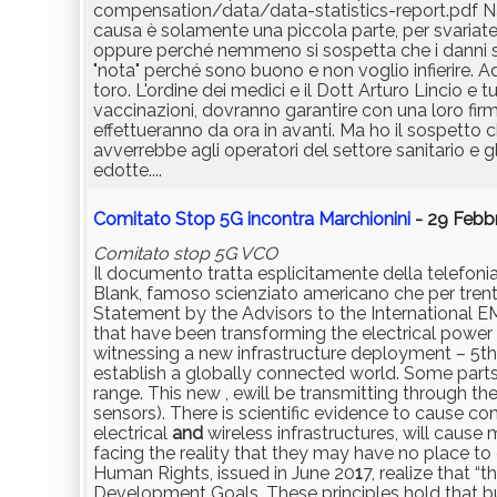
compensation/data/data-statistics-report.pdf Natu
causa è solamente una piccola parte, per svariate r
oppure perché nemmeno si sospetta che i danni si
"nota" perché sono buono e non voglio infierire. A
toro. L'ordine dei medici e il Dott Arturo Lincio e 
vaccinazioni, dovranno garantire con una loro fir
effettueranno da ora in avanti. Ma ho il sospetto 
avverrebbe agli operatori del settore sanitario e gl
edotte....
Comitato Stop 5G incontra Marchionini
- 29 Febbr
Comitato stop 5G VCO
Il documento tratta esplicitamente della telefonia 
Blank, famoso scienziato americano che per trent'a
Statement by the Advisors to the International 
that have been transforming the electrical power
witnessing a new infrastructure deployment – 5th
establish a globally connected world. Some parts 
range. This new , ewill be transmitting through 
sensors). There is scientific evidence to cause co
electrical
and
wireless infrastructures, will caus
facing the reality that they may have no place to
Human Rights, issued in June 20
1
7, realize that “
Development Goals. These principles hold that 