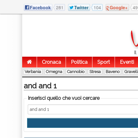
Facebook
281
Twitter
104
Google+
49
I
Cronaca
Politica
Sport
Eventi
Verbania
Omegna
Cannobio
Stresa
Baveno
Gravel
and and 1
Inserisci quello che vuoi cercare