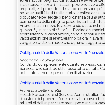
ed era accompagnato da istruzioni e avvertenze
in sostanza 3 cose:
1
- i vaccini possono avere eff
preparati; 2- i produttori dei vaccini non sono più 
nell'eventualità le si fa allo stato. Identica cosa va
obbligatorie per legge o per ordinanza di una autor
permanente della integrità psico-fisica, ha diritto a
Arturo Lincio, rinnovo le 2 dom
and
e poste nel m
gli over 65 in caso di rifiuto? 2- l'ordine dei medic
effettueranno le vaccinazioni, sono disposti a ga
vaccinazioni che si effettueranno da ora in avan
vengano scritte, di modo che ognuno tragga le co
Obbligatorietà della Vaccinazione Antiinfluenza
Vaccinazioni obbligatorie
Condivido completamente quanto espresso da fr ch
Services, che sarebbe utile fosse letto da tutti. C
obbligatoriamente, per ora, forniti ai pazienti.
Obbligatorietà della Vaccinazione Antiinfluenza
Prima una bella firmetta
Health Resources
and
Services Administration fa
dicastero del governo federale statunitense che si
miliardi di dollari per risarcimenti per danni da 