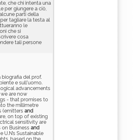
te, che chi intenta una
e per giungere a ciò,
lcune parti della
er tagliare la testa al
ettueranno le
oni che si
scrivere cosa
rendere tali persone
biografia del prof.
biente e sull'uomo.
nological advancements
, we are now
ngs - that promises to
to the millimetre
s (emitters
and
re, on top of existing
rical sensitivity are
es on Business
and
he U.N’s Sustainable
hts, based on the