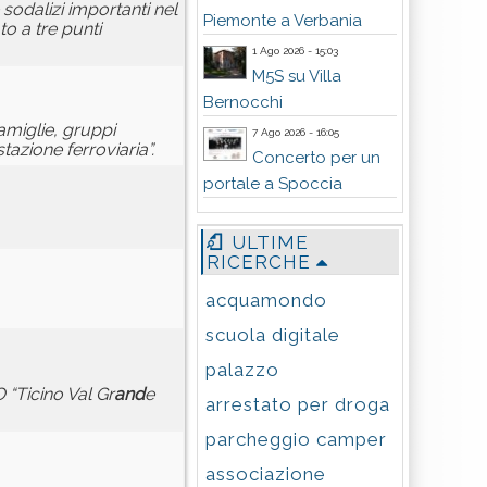
sodalizi importanti nel
Piemonte a Verbania
o a tre punti
1 Ago 2026 - 15:03
M5S su Villa
Bernocchi
amiglie, gruppi
7 Ago 2026 - 16:05
tazione ferroviaria”.
Concerto per un
portale a Spoccia
ULTIME
RICERCHE
acquamondo
scuola digitale
palazzo
“Ticino Val Gr
and
e
arrestato per droga
parcheggio camper
associazione