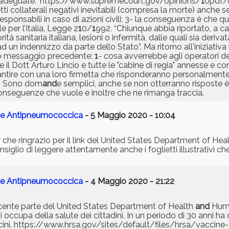
 adeguate.” https://www.supremecourt.gov/opinions/
1
0pdf/
etti collaterali negativi inevitabili (compresa la morte) anch
responsabili in caso di azioni civili; 3- la conseguenza è che q
le per l’Italia, Legge 2
1
0/
1
992. “Chiunque abbia riportato, a c
ità sanitaria italiana, lesioni o infermità, dalle quali sia der
d un indennizzo da parte dello Stato”. Ma ritorno all'iniziativa 
io messaggio precedente:
1
- cosa avverrebbe agli operatori de
i e il Dott Arturo Lincio e tutte le "cabine di regia" annesse e c
rantire con una loro firmetta che risponderanno personalmente 
ti? Sono dom
and
e semplici, anche se non otterranno risposte
nseguenze che vuole e inoltre che ne rimanga traccia.
le e Antipneumococcica
- 5 Maggio 2020 - 10:04
e ringrazio per il link del United States Department of Hea
onsiglio di leggere attentamente anche i foglietti illustrativi 
le e Antipneumococcica
- 4 Maggio 2020 - 21:22
cente parte del United States Department of Health
and
Huma
 occupa della salute dei cittadini. In un periodo di 30 anni h
vaccini. https://www.hrsa.gov/sites/default/files/hrsa/vaccine-