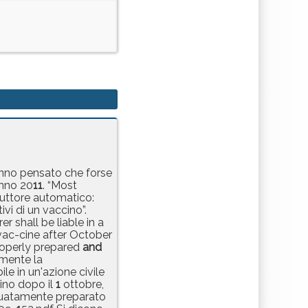
hanno pensato che forse
anno 20
1
1
. “Most
aduttore automatico:
ivi di un vaccino”.
r shall be liable in a
 vac-cine after October
properly prepared
and
amente la
ile in un'azione civile
cino dopo il
1
ottobre,
deguatamente preparato