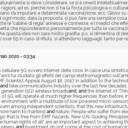
ralmente si deve considerare, se si è onesti intellettualmen
agioni, ad es. perché non si ha la forza psicologica o cultural
ano da imputare a determinata vaccinazione, ecc. Glisso su a
d ogni modo, data la proposta, si può fare una semplice cosa p
tutte le "cabine di regia" annesse e connesse, e i medici che eff
metta che risponderanno personalmente per tutte le vaccinazi
che questa idea non sarà molto gradita. p.s. si dimentica di de
i over 65 in caso di rifiuto, si attendono ragguagli. tanto per 
aio 2020 - 03:34
cellulare 5G ovvero internet delle cose. In calce una sintetica 
nni ha studiato gli effetti dei campi elettromagnetici sull'am
EMF Scientist Appeal August
1
8, 20
1
7 In addition to the tech
and
telecommunications industry over the last few decades
 generation (5G) wireless broadb
and
,
and
the Internet of Thi
of 5G will operate at much higher frequencies than before, in
the environment with a multitude of low powered micro-sensor
ncern among independent scientists, that this new infrastructu
e more harm to mankind
and
nature. People who suffer from elect
 go that is free from EMF hazards. New U.N. Guiding Principl
the human rights of all” are an important aspect to achieving t
business
and
investment do not come at the cost of human rig