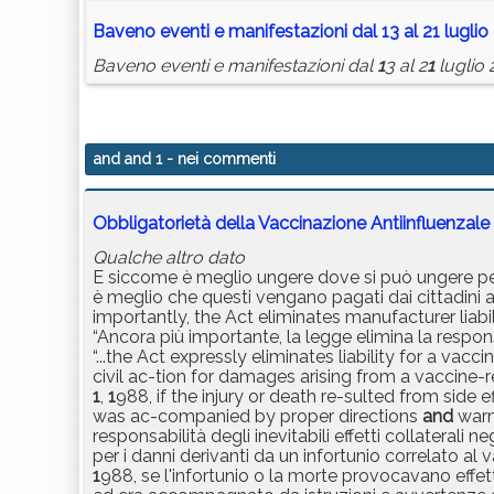
Baveno eventi e manifestazioni dal
1
3 al 2
1
luglio
Baveno eventi e manifestazioni dal
1
3 al 2
1
luglio 
and and 1
- nei commenti
Obbligatorietà della Vaccinazione Antiinfluenza
Qualche altro dato
E siccome è meglio ungere dove si può ungere per e
è meglio che questi vengano pagati dai cittadini 
importantly, the Act eliminates manufacturer liabi
“Ancora più importante, la legge elimina la responsab
“...the Act expressly eliminates liability for a vac
civil ac-tion for damages arising from a vaccine-r
1
,
1
988, if the injury or death re-sulted from sid
was ac-companied by proper directions
and
warni
responsabilità degli inevitabili effetti collaterali 
per i danni derivanti da un infortunio correlato a
1
988, se l'infortunio o la morte provocavano effet