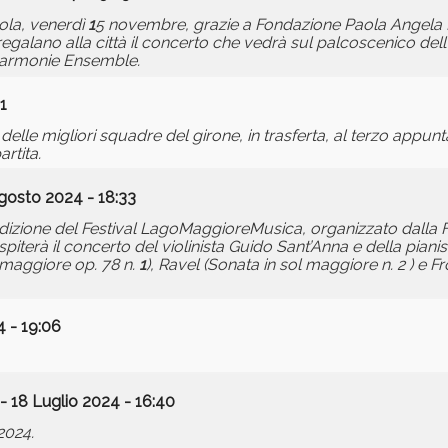
la, venerdì
1
5 novembre, grazie a Fondazione Paola Angela 
 regalano alla città il concerto che vedrà sul palcoscenico del
l'Harmonie Ensemble.
1
delle migliori squadre del girone, in trasferta, al terzo appu
rtita.
gosto 2024 - 18:33
 edizione del Festival LagoMaggioreMusica, organizzato dalla
ospiterà il concerto del violinista Guido Sant’Anna e della pian
 maggiore op. 78 n.
1
), Ravel (Sonata in sol maggiore n. 2 ) e F
 - 19:06
- 18 Luglio 2024 - 16:40
2024.