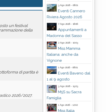
3 Ago 2026 - 08:01
Eventi Cannero
Riviera Agosto 2026
7 Ago 2026 - 18:06
osto un festival
Appuntamenti a
ogrammazione della
Madonna del Sasso
2 Ago 2026 - 10:03
Miss Mamma
Italiana: anche da
Vignone
1 Ago 2026 - 08:01
ttoforma di partita è
Eventi Baveno dal
1 al 9 agosto
3 Ago 2026 - 15:03
M5S su Sacra
olastico 2026/2027.
Famiglia
1 Ago 2026 - 12:02
Miss Italia