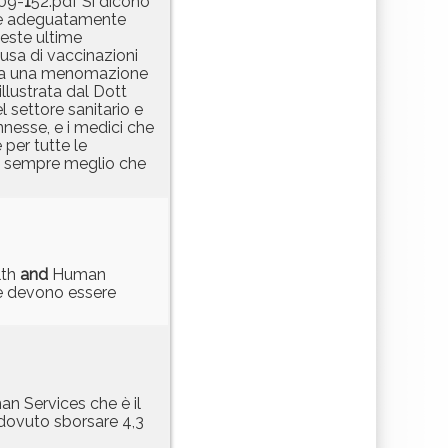
09-
1
52.pdf Si dicono
e se adeguatamente
ueste ultime
ausa di vaccinazioni
ivata una menomazione
illustrata dal Dott
l settore sanitario e
onnesse, e i medici che
per tutte le
 è sempre meglio che
lth
and
Human
che devono essere
n Services che è il
a dovuto sborsare 4,3