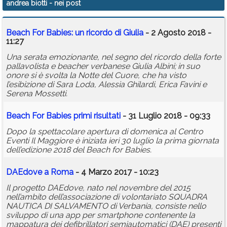
andrea biotti
- nei post
Calendario
Beach For Babies: un ricordo di Giulia
- 2 Agosto 2018 -
Annunci
11:27
Una serata emozionante, nel segno del ricordo della forte
pallavolista e beacher verbanese Giulia Albini; in suo
onore si è svolta la Notte del Cuore, che ha visto
l’esibizione di Sara Loda, Alessia Ghilardi, Erica Favini e
Serena Mossetti.
Beach For Babies primi risultati
- 31 Luglio 2018 - 09:33
Dopo la spettacolare apertura di domenica al Centro
Eventi Il Maggiore è iniziata ieri 30 luglio la prima giornata
dell’edizione 2018 del Beach for Babies.
DAEdove a Roma
- 4 Marzo 2017 - 10:23
Il progetto DAEdove, nato nel novembre del 2015
nell’ambito dell’associazione di volontariato SQUADRA
NAUTICA DI SALVAMENTO di Verbania, consiste nello
sviluppo di una app per smartphone contenente la
mappatura dei defibrillatori semiautomatici (DAE) presenti