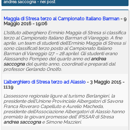
andrea saccogna
- nei post
Calendario
Maggia di Stresa terzo al Campionato Italiano Barman
- 9
Annunci
Maggio 2016 - 19:06
L'Istituto alberghiero Erminio Maggia di Stresa si classifica
terzo al Campionato Italiano Barman di Viareggio. A fine
aprile, un team di studenti dell’Erminio Maggia di Stresa si
sono classificati terzo posto al Campionato Italiano
Barman di Viareggio (27 – 28 aprile). Gli studenti erano
Alessandro Pompeo del quarto anno ed
andrea
saccogna
del quinto anno, coordinati e preparati dal
professor Gerlando Onolfo.
L’alberghiero di Stresa terzo ad Alassio
- 3 Maggio 2015 -
11:19
L’assessore regionale ligure al turismo Berlangieri, la
presidente dell’Unione Provinciale Albergatori di Savona
Franca Roveraro Capelluto e Aurelio Macheda,
presidente dell’Associazione Albergatori di Alassio hanno
premiato le giovani promesse dell’ IPSSAR di Stresa
andrea
saccogna
e Simone Mazzieri.