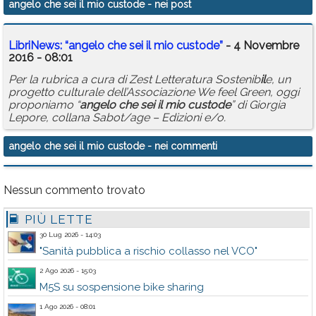
angelo che sei il mio custode
- nei post
Calendario
LibriNews: “
angelo
che
sei
il
mio
custode
”
- 4 Novembre
Annunci
2016 - 08:01
Per la rubrica a cura di Zest Letteratura Sostenib
il
e, un
progetto culturale dell’Associazione We feel Green, oggi
proponiamo “
angelo
che
sei
il
mio
custode
” di Giorgia
Lepore, collana Sabot/age – Edizioni e/o.
angelo che sei il mio custode
- nei commenti
Nessun commento trovato
PIÙ LETTE
30 Lug 2026 - 14:03
"Sanità pubblica a rischio collasso nel VCO"
2 Ago 2026 - 15:03
M5S su sospensione bike sharing
1 Ago 2026 - 08:01