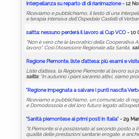
Interpellanza su reparto di di rianimazione
- 12 No
Riceviamo e pubblichiamo, il testo di una Interpell
e terapia intensiva dell'Ospedale Castelli di Verba
saitta
: nessuno perderà il lavoro al Cup VCO
- 10 
“Non è vero che le lavoratrici della Cooperativa Az
lavoro". Così l'Assessore Regionale alla Sanità,
sai
Regione Piemonte, liste d’attesa: più esami e visit
Liste d’attesa, la Regione Piemonte al lavoro sui pi
saitta
: “In autunno i piani saranno attivi, siamo pr
"Regione impegnata a salvare i punti nascita Ver
Riceviamo e pubblichiamo, un comunicato di regio
e Domodossola e del loro futuro legato all'osped
"Sanità piemontese ai primi posti in Italia"
- 29 Mar
"Il Piemonte si è posizionato al secondo posto a li
qualità delle prestazioni sanitarie erogate, e anche