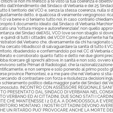
ritichi (e non mi riferisco a te visto la tua coerenza e obiettiv
rito dall'intendimento del Sindaco di Verbania e dei 25 Sinda
tutto il territorio del VCO e, senza la stessa coerenza, nulla si
i giustamente detto, è qualcosa di veramente vergognoso: ric
 ci va bene e ci teniamo tutto noi, in caso contrario chiediamo
proprio il documento ideato dal Sindaco di Verbania Marchion
cato una "rottura miope e autoreferenziale", non quello appr
entanza dei Sindaci dell'ASL VCO (ove se non sbaglio si dovr
ci, e quindi di tutti i cittadini, del VCO)! Come giustamente hai f
nistratori del Verbano che, diversamente da chi ha ragionato
a cercato (ribadisco) di salvaguardare la sanità di tutto il V
 del territorio, ribadendolo e confermandolo poi nel CC di Verbani
 reiterato e corroborato quanto fatto e detto nei due giorni pr
ba ricercare gli sprechi altrove, in sanità e non solo, ovvero i
 convivono sette Primari di Radiologia), che la razionalizzazio
ntificamente, e non sempre e solo ponendo al primo posto gli i
iverse province Piemontesi, e a me pare che nel Verbano si stia
a cercando di contrastare con forza e risolutezza decisioni ing
 schieramento politico della maggior parte dei Sindaci del V
 riconosciuto. INCONTRO CON ASSESSORE REGIONALE SANIT
TO PRESENTATO DAL SINDACO DI VERBANIA NEL CONS
TTO VERBANO ED AI CITTADINI, DUE SONO STATI I CARDI
E CHE MANTENESSE I 2 D.E.A. A DOMODOSSOLA E VERBA
RRITORIO MONTANO, I NOSTRI CITTADINI DEVONO AVERE
 CHE UN RITARDO PUO’ PROVOCARE ANCHE LA MORTE DEL 