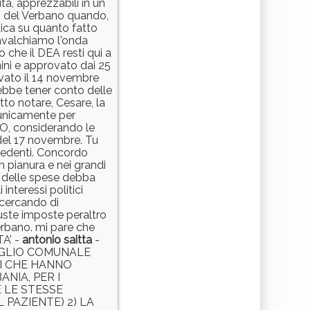
ità, apprezzabili in un
ci del Verbano quando,
 dica su quanto fatto
avalchiamo l'onda
 che il DEA resti qui a
ini e approvato dai 25
ovato il 14 novembre
ebbe tener conto delle
atto notare, Cesare, la
 unicamente per
CO, considerando le
a del 17 novembre. Tu
ecedenti. Concordo
n pianura e nei grandi
ne delle spese debba
nteressi politici
 cercando di
iuste imposte peraltro
erbano. mi pare che
A’ -
antonio
saitta
-
IGLIO COMUNALE
NI CHE HANNO
NIA, PER I
 LE STESSE
PAZIENTE) 2) LA