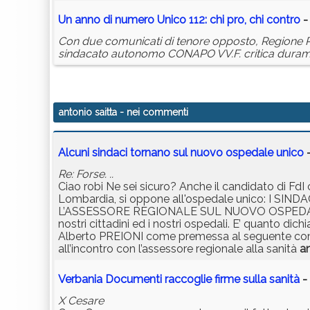
Un anno di numero Unico 112: chi pro, chi contro
-
Con due comunicati di tenore opposto, Regione Pi
sindacato autonomo CONAPO VV.F. critica durament
antonio saitta
- nei commenti
Alcuni sindaci tornano sul nuovo ospedale unico
-
Re: Forse. ..
Ciao robi Ne sei sicuro? Anche il candidato di Fd
Lombardia, si oppone all'ospedale unico: I 
L’ASSESSORE REGIONALE SUL NUOVO OSPEDALE - Si
nostri cittadini ed i nostri ospedali. E’ quanto
Alberto PREIONI come premessa al seguente comun
all’incontro con l’assessore regionale alla sanità
a
Verbania Documenti raccoglie firme sulla sanità
-
X Cesare