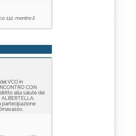
o 112, mentre il
 del VCO in
LL’INCONTRO CON
tto alla salute dei
nico ALBERTELLA,
a partecipazione
Ornavasso.