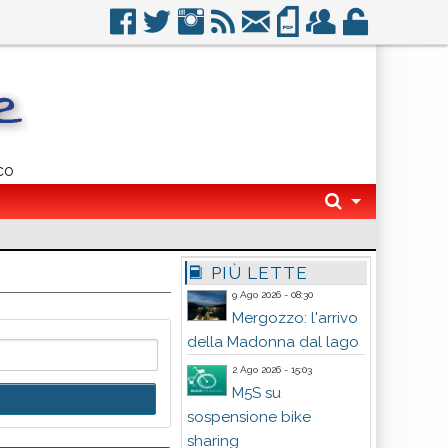
co
PIÙ LETTE
9 Ago 2026 - 08:30
Mergozzo: l'arrivo
della Madonna dal lago
2 Ago 2026 - 15:03
M5S su
sospensione bike
sharing