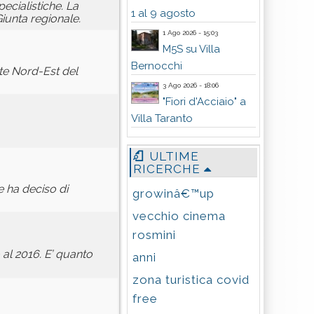
ecialistiche. La
1 al 9 agosto
iunta regionale.
1 Ago 2026 - 15:03
M5S su Villa
Bernocchi
nte Nord-Est del
3 Ago 2026 - 18:06
"Fiori d'Acciaio" a
Villa Taranto
ULTIME
RICERCHE
e ha deciso di
growinâ€™up
vecchio cinema
rosmini
 al 2016. E’ quanto
anni
zona turistica covid
free