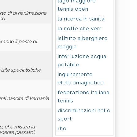
lago maggiore
tennis open
rto di di rianimazione
la ricerca in sanità
co.
la notte che verr
istituto alberghiero
ranno il posto di
maggia
interruzione acqua
potabile
site specialistiche.
inquinamento
elettromagnetico
federazione italiana
nti nascite di Verbania
tennis
discriminazioni nello
sport
te, che misura la
rho
recente passato".