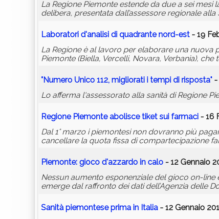
La Regione Piemonte estende da due a sei mesi la va
delibera, presentata dall’assessore regionale alla
Laboratori d'analisi di quadrante nord-est
- 19 Feb
La Regione è al lavoro per elaborare una nuova pr
Piemonte (Biella, Vercelli, Novara, Verbania), che t
"Numero Unico 112, migliorati i tempi di risposta"
-
Lo afferma l'assessorato alla sanità di Regione Pi
Regione Piemonte abolisce tiket sui farmaci
- 16 
Dal 1° marzo i piemontesi non dovranno più pagare i
cancellare la quota fissa di compartecipazione far
Piemonte: gioco d'azzardo in calo
- 12 Gennaio 20
Nessun aumento esponenziale del gioco on-line e un
emerge dal raffronto dei dati dell’Agenzia delle Dog
Sanità piemontese prima in Italia
- 12 Gennaio 201