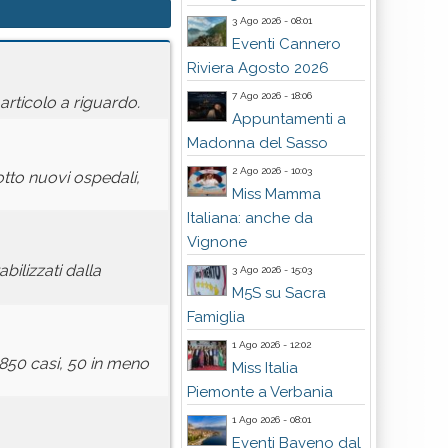
3 Ago 2026 - 08:01
Eventi Cannero
Riviera Agosto 2026
7 Ago 2026 - 18:06
articolo a riguardo.
Appuntamenti a
Madonna del Sasso
2 Ago 2026 - 10:03
tto nuovi ospedali,
Miss Mamma
Italiana: anche da
Vignone
ilizzati dalla
3 Ago 2026 - 15:03
M5S su Sacra
Famiglia
1 Ago 2026 - 12:02
.850 casi, 50 in meno
Miss Italia
Piemonte a Verbania
1 Ago 2026 - 08:01
Eventi Baveno dal