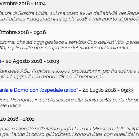
vembre 2018 - 11:04
anza di Sinistra Unita, sul mancato avvio dell'attività del Repa
nia Pallanza inaugurato il 19 aprile 2018 e mai aperto al pubbli
Ottobre 2018 - 09:16
zurra, che ad oggi gestisce il servizio Cup dell’Asl Vco, perde
tta
, replica alle preoccupazioni del Sindaco di Piedimulera.
e
- 20 Agosto 2018 - 10:03
ani delle ASL. Previste 350.000 prestazioni in più fra esami e vi
onti ad aggredire in modo efficace il problema”.
bania e Domo con l'ospedale unico"
- 24 Luglio 2018 - 09:33
ne Piemonte, in cui l'Assessore alla Sanità
saitta
parla dei pu
ale unico.
zo 2018 - 13:01
vello nazionale nell'ultima griglia Lea del Ministero della Salu
 per l'anno in corso gli indicatori sono in linea con quelli del 