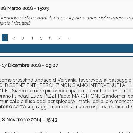
 28 Marzo 2018 - 15:03
emonte si dice soddisfatta per il primo anno del numero unic
e i risultati.
1
2
3
4
5
6
7
»
 17 Dicembre 2018 - 09:07
I come prossimo sindaco di Verbania, favorevole al passaggio
SINDACI DISSENZIENTI: PERCHE’ NON SIAMO INTERVENUTI A
amo sempre più preoccupati, ma pronti a difendere il diri
 dichiarano i sindaci Lucio PIZZI, Paolo MARCHIONI, Giandome
icato diffuso oggi per spiegare i motivi della loro mancat
ntonio
saitta
sugli aggiornamenti al nuovo ospedale unico di 
 18 Novembre 2014 - 15:43