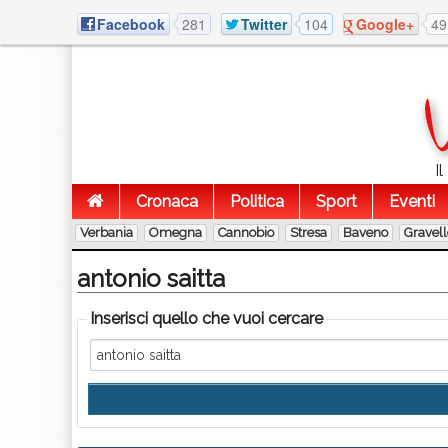
Facebook
281
Twitter
104
Google+
49
I
Cronaca
Politica
Sport
Eventi
Verbania
Omegna
Cannobio
Stresa
Baveno
Gravel
antonio saitta
Inserisci quello che vuoi cercare