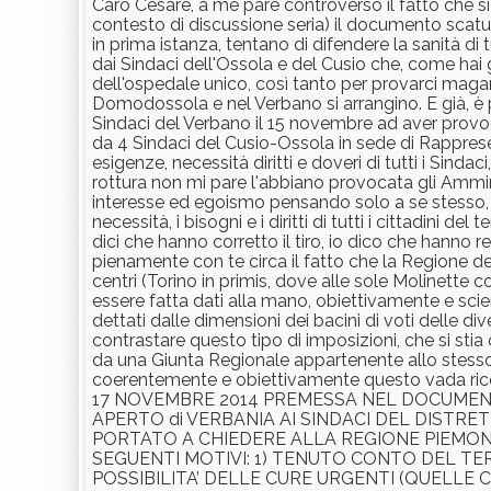
Caro Cesare, a me pare controverso il fatto che si c
contesto di discussione seria) il documento scatu
in prima istanza, tentano di difendere la sanità di 
dai Sindaci dell'Ossola e del Cusio che, come ha
dell'ospedale unico, così tanto per provarci magari
Domodossola e nel Verbano si arrangino. E già, è 
Sindaci del Verbano il 15 novembre ad aver provo
da 4 Sindaci del Cusio-Ossola in sede di Rappres
esigenze, necessità diritti e doveri di tutti i Sinda
rottura non mi pare l'abbiano provocata gli Ammi
interesse ed egoismo pensando solo a se stesso, h
necessità, i bisogni e i diritti di tutti i cittadini
dici che hanno corretto il tiro, io dico che hanno
pienamente con te circa il fatto che la Regione deb
centri (Torino in primis, dove alle sole Molinette
essere fatta dati alla mano, obiettivamente e scie
dettati dalle dimensioni dei bacini di voti delle d
contrastare questo tipo di imposizioni, che si sti
da una Giunta Regionale appartenente allo stesso
coerentemente e obiettivamente questo vada
17 NOVEMBRE 2014 PREMESSA NEL DOCUMEN
APERTO di VERBANIA AI SINDACI DEL DISTRE
PORTATO A CHIEDERE ALLA REGIONE PIEMONT
SEGUENTI MOTIVI: 1) TENUTO CONTO DEL TE
POSSIBILITA’ DELLE CURE URGENTI (QUELLE