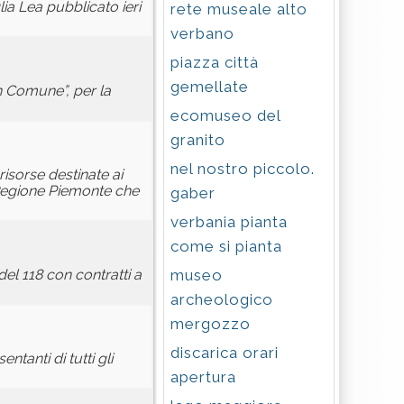
lia Lea pubblicato ieri
rete museale alto
verbano
piazza città
gemellate
in Comune”, per la
ecomuseo del
granito
nel nostro piccolo.
risorse destinate ai
di Regione Piemonte che
gaber
verbania pianta
come si pianta
museo
el 118 con contratti a
archeologico
mergozzo
discarica orari
tanti di tutti gli
apertura