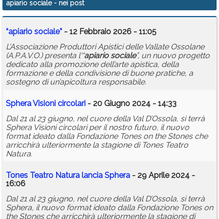
apiario sociale
- nei post
Calendario
“
apiario
sociale
”
- 12 Febbraio 2026 - 11:05
Annunci
L’Associazione Produttori Apistici delle Vallate Ossolane
(A.P.A.V.O.) presenta l'“
apiario
sociale
”, un nuovo progetto
dedicato alla promozione dell’arte apistica, della
formazione e della condivisione di buone pratiche, a
sostegno di un’apicoltura responsabile.
Sphera Visioni circolari
- 20 Giugno 2024 - 14:33
Dal 21 al 23 giugno, nel cuore della Val D’Ossola, si terrà
Sphera Visioni circolari per il nostro futuro, il nuovo
format ideato dalla Fondazione Tones on the Stones che
arricchirà ulteriormente la stagione di Tones Teatro
Natura.
Tones Teatro Natura lancia Sphera
- 29 Aprile 2024 -
16:06
Dal 21 al 23 giugno, nel cuore della Val D’Ossola, si terrà
Sphera, il nuovo format ideato dalla Fondazione Tones on
the Stones che arricchirà ulteriormente la stagione di