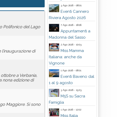
3 Ago 2026 - 08:01
Eventi Cannero
Riviera Agosto 2026
7 Ago 2026 - 18:06
so Polifonico del Lago
Appuntamenti a
Madonna del Sasso
2 Ago 2026 - 10:03
Miss Mamma
 l’inaugurazione di
Italiana: anche da
Vignone
1 Ago 2026 - 08:01
 ottobre a Verbania,
Eventi Baveno dal
a nona edizione di
1 al 9 agosto
3 Ago 2026 - 15:03
M5S su Sacra
Famiglia
Lago Maggiore. Si sono
1 Ago 2026 - 12:02
Miss Italia