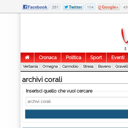
Facebook
281
Twitter
104
Google+
49
I
Cronaca
Politica
Sport
Eventi
Verbania
Omegna
Cannobio
Stresa
Baveno
Gravel
archivi corali
Inserisci quello che vuoi cercare