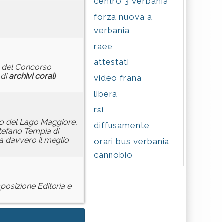
centro 3 verbania
forza nuova a
verbania
raee
attestati
ne del Concorso
 di
archivi
corali
,
video frana
libera
rsi
ico del Lago Maggiore,
diffusamente
Stefano Tempia di
ia davvero il meglio
orari bus verbania
cannobio
sposizione Editoria e