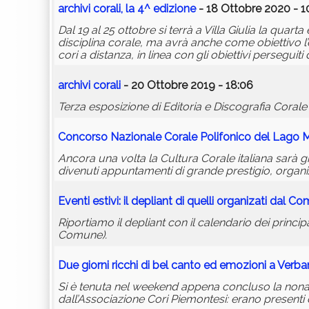
archivi
corali
, la 4^ edizione
- 18 Ottobre 2020 - 1
Dal 19 al 25 ottobre si terrà a Villa Giulia la quarta
disciplina corale, ma avrà anche come obiettivo l
cori a distanza, in linea con gli obiettivi perseguiti
archivi
corali
- 20 Ottobre 2019 - 18:06
Terza esposizione di Editoria e Discografia Corale
Concorso Nazionale Corale Polifonico del Lago 
Ancora una volta la Cultura Corale italiana sarà g
divenuti appuntamenti di grande prestigio, organiz
Eventi estivi: il depliant di quelli organizati dal 
Riportiamo il depliant con il calendario dei principa
Comune).
Due giorni ricchi di bel canto ed emozioni a Verba
Si è tenuta nel weekend appena concluso la nona
dall’Associazione Cori Piemontesi: erano presenti co