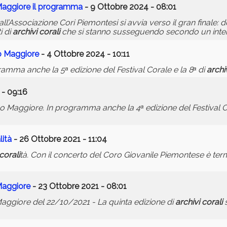
Maggiore il programma
- 9 Ottobre 2024 - 08:01
all’Associazione Cori Piemontesi si avvia verso il gran finale: 
i di
archivi
corali
che si stanno susseguendo secondo un inten
o Maggiore
- 4 Ottobre 2024 - 10:11
gramma anche la 5ᵃ edizione del Festival Corale e la 8ᵃ di
archi
 - 09:16
 Maggiore. In programma anche la 4ᵃ edizione del Festival Co
li
tà
- 26 Ottobre 2021 - 11:04
corali
tà. Con il concerto del Coro Giovanile Piemontese è te
Maggiore
- 23 Ottobre 2021 - 08:01
aggiore del 22/10/2021 - La quinta edizione di
archivi
corali
s