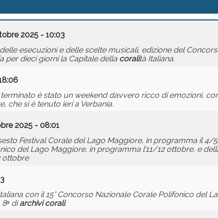
tobre 2025 - 10:03
delle esecuzioni e delle scelte musicali, edizione del Concor
 per dieci giorni la Capitale della
corali
tà Italiana.
18:06
 terminato è stato un weekend davvero ricco di emozioni, con
, che si è tenuto ieri a Verbania.
bre 2025 - 08:01
el sesto Festival Corale del Lago Maggiore, in programma il 4/5
ico del Lago Maggiore, in programma l’11/12 ottobre, e dell
2 ottobre
03
Italiana con il 15° Concorso Nazionale Corale Polifonico del 
 8ᵃ di
archivi
corali
.