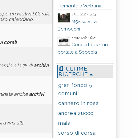
Piemonte a Verbania
dopo un Festival Corale
1 Ago 2026 - 15:03
so calendario.
M5S su Villa
Bernocchi
7 Ago 2026 - 16:05
vi
corali
.
Concerto per un
portale a Spoccia
rale e la 7ᵃ di
archivi
ULTIME
RICERCHE
gran fondo 5
comuni
rminata anche
archivi
cannero in rosa
andrea zucco
mais
i avvia alla
sorso di corsa