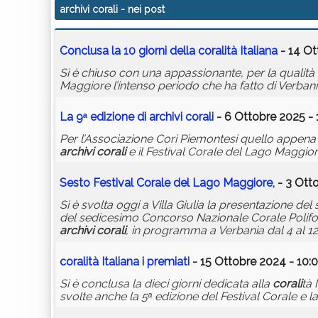
archivi corali
- nei post
Conclusa la 10 giorni della
corali
tà Italiana
- 14 Ot
Si è chiuso con una appassionante, per la qualità 
Maggiore l’intenso periodo che ha fatto di Verbania
La 9ᵃ edizione di
archivi
corali
- 6 Ottobre 2025 - 
Per l’Associazione Cori Piemontesi quello appena
archivi
corali
e il Festival Corale del Lago Maggiore
Sesto Festival Corale del Lago Maggiore,
- 3 Otto
Si è svolta oggi a Villa Giulia la presentazione d
del sedicesimo Concorso Nazionale Corale Polifon
archivi
corali
, in programma a Verbania dal 4 al 1
corali
tà Italiana i premiati
- 15 Ottobre 2024 - 10:
Si è conclusa la dieci giorni dedicata alla
corali
tà 
svolte anche la 5ᵃ edizione del Festival Corale e la