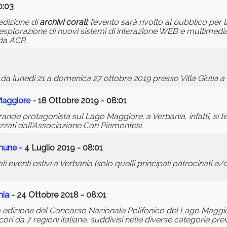
0:03
 edizione di
archivi
corali
; l’evento sarà rivolto al pubblico per l
’esplorazione di nuovi sistemi di interazione WEB e multimedia
 da ACP.
 da lunedì 21 a domenica 27 ottobre 2019 presso Villa Giulia a
Maggiore
- 18 Ottobre 2019 - 08:01
rande protagonista sul Lago Maggiore; a Verbania, infatti, si t
zati dall’Associazione Cori Piemontesi.
Comune
- 4 Luglio 2019 - 08:01
li eventi estivi a Verbania (solo quelli principali patrocinati e/
nia
- 24 Ottobre 2018 - 08:01
 edizione del Concorso Nazionale Polifonico del Lago Maggi
ri da 7 regioni italiane, suddivisi nelle diverse categorie prev