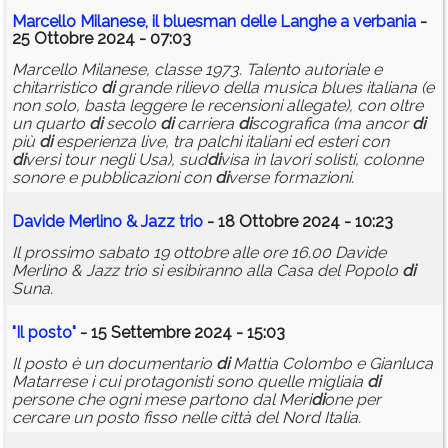
Marcello Milanese, il bluesman delle Langhe a
verbania
-
25 Ottobre 2024 - 07:03
Marcello Milanese, classe 1973. Talento autoriale e
chitarristico
di
grande rilievo della musica blues italiana (e
non solo, basta leggere le recensioni allegate), con oltre
un quarto
di
secolo
di
carriera
di
scografica (ma ancor
di
più
di
esperienza live, tra palchi italiani ed esteri con
di
versi tour negli Usa), sud
di
visa in lavori solisti, colonne
sonore e pubblicazioni con
di
verse formazioni.
Davide Merlino & Jazz trio
- 18 Ottobre 2024 - 10:23
Il prossimo sabato 19 ottobre alle ore 16.00 Davide
Merlino & Jazz trio si esibiranno alla Casa del Popolo
di
Suna.
"Il posto"
- 15 Settembre 2024 - 15:03
Il posto è un documentario
di
Mattia Colombo e Gianluca
Matarrese i cui protagonisti sono quelle migliaia
di
persone che ogni mese partono dal Meri
di
one per
cercare un posto fisso nelle città del Nord Italia.