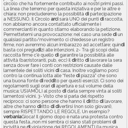
circolo che ha fortemente contribuito ai nostri primi passi.
La linea che terremo per questa iniziativa e per le altre è
chiara: non precluderemo la possibilità
di
partecipazione
a NESSUNO. Il Circolo
arci
sarà UNO dei punti
di
raccolta,
non abbiamo ancora contattato ufficialmente i
commercianti in quanto stiamo elaborando la petizione.
Permettetemi una provocazione: nel caso una sede
di
un
qualsiasi partito/movimento ci chiedesse un registro
firme, non avremmo alcun imbarazzo ad accettare; quin
di
basta coi pregiu
di
zi alle intenzioni. 2- Tra gli scopi della
raccolta firme c'è quello
di
garantire la possibilità alle
attività (bar,ristoranti, pub, ecc) il
di
ritto
di
lavorare la sera
senza dover fare i conti con restrizioni causate dalle
lamentele dei soliti vicini
di
casa. Inoltre vogliamo porci
contro la continua lotta alle “feste
di
piazza” che sono
una buona fonte
di
red
di
to per questi esercizi. Ci sono dei
regolamenti sugli orari
di
apertura e sul volume della
musica: USIAMOLI al posto
di
darla sempre vinta ai soliti
lamentosi vicini. 3- Visto che si parla del rispetto
reciproco: ci sono persone che hanno il
di
ritto
di
lavorare,
altre che hanno
di
ritto
di
di
vertirsi (non solo giovani),
sempre RISPETTANDO LE REGOLE. Un esempio?
verbania
Gioca! Il giorno dopo è nata una protesta contro
questa festa...non mi sembra ci siano stati problemi
di
inciviltà ne
di
violazione dei REGOLAMENTI (la musica