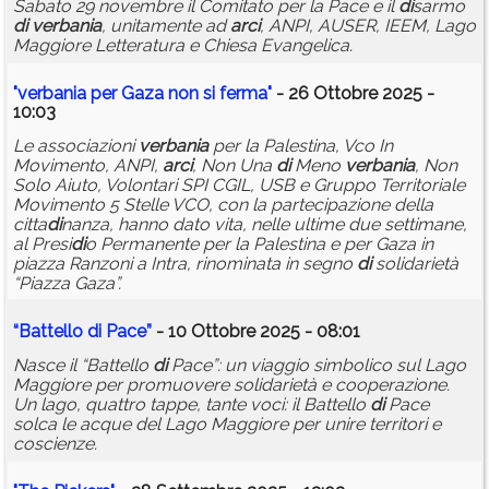
Sabato 29 novembre il Comitato per la Pace e il
di
sarmo
di
verbania
, unitamente ad
arci
, ANPI, AUSER, IEEM, Lago
Maggiore Letteratura e Chiesa Evangelica.
"
verbania
per Gaza non si ferma"
- 26 Ottobre 2025 -
10:03
Le associazioni
verbania
per la Palestina, Vco In
Movimento, ANPI,
arci
, Non Una
di
Meno
verbania
, Non
Solo Aiuto, Volontari SPI CGIL, USB e Gruppo Territoriale
Movimento 5 Stelle VCO, con la partecipazione della
citta
di
nanza, hanno dato vita, nelle ultime due settimane,
al Presi
di
o Permanente per la Palestina e per Gaza in
piazza Ranzoni a Intra, rinominata in segno
di
solidarietà
“Piazza Gaza”.
“Battello
di
Pace”
- 10 Ottobre 2025 - 08:01
Nasce il “Battello
di
Pace”: un viaggio simbolico sul Lago
Maggiore per promuovere solidarietà e cooperazione.
Un lago, quattro tappe, tante voci: il Battello
di
Pace
solca le acque del Lago Maggiore per unire territori e
coscienze.