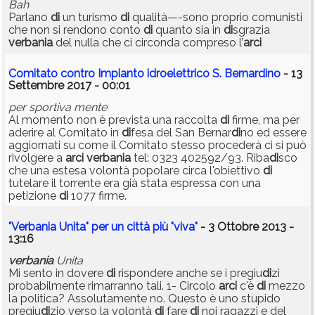
Bah
Parlano
di
un turismo
di
qualità—-sono proprio comunisti
che non si rendono conto
di
quanto sia in
di
sgrazia
verbania
del nulla che ci circonda compreso l’
arci
Comitato contro Impianto idroelettrico S. Bernardino
- 13
Settembre 2017 - 00:01
per sportiva mente
Al momento non è prevista una raccolta
di
firme, ma per
aderire al Comitato in
di
fesa del San Bernar
di
no ed essere
aggiornati su come il Comitato stesso procederà ci si può
rivolgere a
arci
verbania
tel: 0323 402592/93. Riba
di
sco
che una estesa volontà popolare circa l'obiettivo
di
tutelare il torrente era già stata espressa con una
petizione
di
1077 firme.
"Verbania Unita" per un città più "viva"
- 3 Ottobre 2013 -
13:16
verbania
Unita
Mi sento in dovere
di
rispondere anche se i pregiu
di
zi
probabilmente rimarranno tali. 1- Circolo
arci
c'è
di
mezzo
la politica? Assolutamente no. Questo è uno stupido
pregiu
di
zio verso la volontà
di
fare
di
noi ragazzi e del