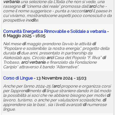
verbania
una selezione da L'Italia che non si vede, una
rassegna
di
“cinema del reale” promossa dall'
arci
che -
come il nome suggerisce - punta a raccont
arci
il paese in
cui viviamo, mostrandocene aspetti poco conosciuti o da
prospettive ine
di
te.
Comunità Energetica Rinnovabile e Solidale a
verbania
-
6 Maggio 2025 - 16:05
Nel mese
di
maggio prendono l’avvio le attività
di
“Popolare e sostenibile: la nostra energia”, progetto della
durata
di
due anni, presentato in partnership da
Alekoslab aps, Circolo
arci
Casa del Popolo “F. Riva”
di
Trobaso,
arci
verbania
e finanziato da Fondazione
Cariplo* attraverso il bando “Alternative”.
Corso
di
Lingue
- 13 Novembre 2024 - 15:03
Anche per l’anno 2024-25 l’
arci
propone e organizza corsi
per l’appren
di
mento
di
lingue straniere dando in tal modo
la possibilità ai soci che ne abbiano bisogno per motivi
di
lavoro, turismo, o anche per valutazioni scolastiche,
di
apprendere sia le basi , sia i livelli avanzati
di
numerose
lingue.