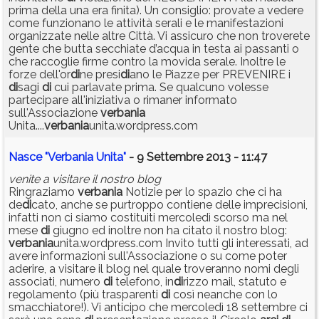
prima della una era finita). Un consiglio: provate a vedere
come funzionano le attività serali e le manifestazioni
organizzate nelle altre Città. Vi assicuro che non troverete
gente che butta secchiate d’acqua in testa ai passanti o
che raccoglie firme contro la movida serale. Inoltre le
forze dell'or
di
ne presi
di
ano le Piazze per PREVENIRE i
di
sagi
di
cui parlavate prima. Se qualcuno volesse
partecipare all'iniziativa o rimaner informato
sull'Associazione
verbania
Unita....
verbania
unita.wordpress.com
Nasce "Verbania Unita"
- 9 Settembre 2013 - 11:47
venite a visitare il nostro blog
Ringraziamo
verbania
Notizie per lo spazio che ci ha
de
di
cato, anche se purtroppo contiene delle imprecisioni,
infatti non ci siamo costituiti mercoledì scorso ma nel
mese
di
giugno ed inoltre non ha citato il nostro blog:
verbania
unita.wordpress.com Invito tutti gli interessati, ad
avere informazioni sull'Associazione o su come poter
aderire, a visitare il blog nel quale troveranno nomi degli
associati, numero
di
telefono, in
di
rizzo mail, statuto e
regolamento (più trasparenti
di
così neanche con lo
smacchiatore!). Vi anticipo che mercoledì 18 settembre ci