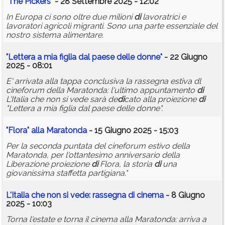
"The Pickers"
- 28 Settembre 2025 - 12:02
In Europa ci sono oltre due milioni
di
lavoratrici e
lavoratori agricoli migranti. Sono una parte essenziale del
nostro sistema alimentare.
"Lettera a mia figlia dal paese delle donne"
- 22 Giugno
2025 - 08:01
E' arrivata alla tappa conclusiva la rassegna estiva dl
cineforum della Maratonda: l'ultimo appuntamento
di
L'Italia che non si vede sarà de
di
cato alla proiezione
di
"Lettera a mia figlia dal paese delle donne".
"Flora" alla Maratonda
- 15 Giugno 2025 - 15:03
Per la seconda puntata del cineforum estivo della
Maratonda, per l'ottantesimo anniversario della
Liberazione proiezione
di
Flora, la storia
di
una
giovanissima staffetta partigiana."
L'Italia che non si vede: rassegna
di
cinema
- 8 Giugno
2025 - 10:03
Torna l'estate e torna il cinema alla Maratonda: arriva a