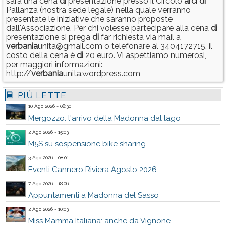
sarà una cena
di
presentazione presso il Circolo
arci
di
Pallanza (nostra sede legale) nella quale verranno
presentate le iniziative che saranno proposte
dall'Associazione. Per chi volesse partecipare alla cena
di
presentazione si prega
di
far richiesta via mail a
verbania
unita@gmail.com o telefonare al 3404172715, il
costo della cena è
di
20 euro. Vi aspettiamo numerosi,
per maggiori informazioni:
http://
verbania
unita.wordpress.com
PIÙ LETTE
10 Ago 2026 - 08:30
Mergozzo: l'arrivo della Madonna dal lago
2 Ago 2026 - 15:03
M5S su sospensione bike sharing
3 Ago 2026 - 08:01
Eventi Cannero Riviera Agosto 2026
7 Ago 2026 - 18:06
Appuntamenti a Madonna del Sasso
2 Ago 2026 - 10:03
Miss Mamma Italiana: anche da Vignone