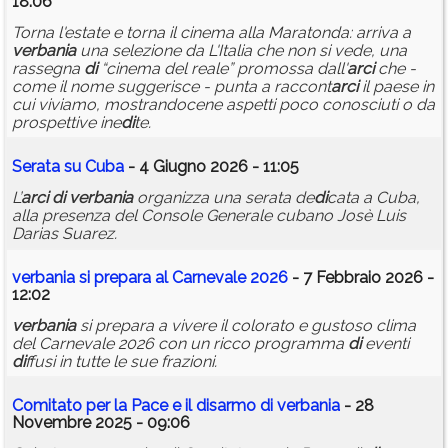
18:06
Torna l'estate e torna il cinema alla Maratonda: arriva a
verbania
una selezione da L'Italia che non si vede, una
rassegna
di
“cinema del reale” promossa dall'
arci
che -
come il nome suggerisce - punta a raccont
arci
il paese in
cui viviamo, mostrandocene aspetti poco conosciuti o da
prospettive ine
di
te.
Serata su Cuba
- 4 Giugno 2026 - 11:05
L’
arci
di
verbania
organizza una serata de
di
cata a Cuba,
alla presenza del Console Generale cubano Josè Luis
Darias Suarez.
verbania
si prepara al Carnevale 2026
- 7 Febbraio 2026 -
12:02
verbania
si prepara a vivere il colorato e gustoso clima
del Carnevale 2026 con un ricco programma
di
eventi
di
ffusi in tutte le sue frazioni.
Comitato per la Pace e il
di
sarmo
di
verbania
- 28
Novembre 2025 - 09:06