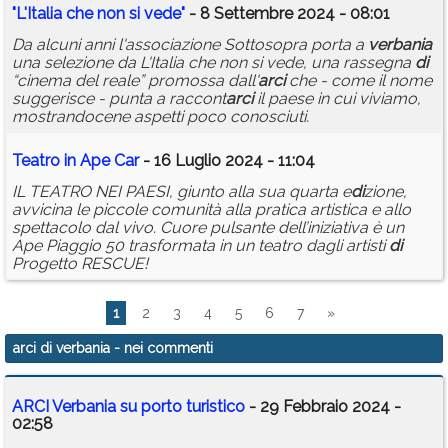
"L'Italia che non si vede"
- 8 Settembre 2024 - 08:01
Da alcuni anni l'associazione Sottosopra porta a
verbania
una selezione da L'Italia che non si vede, una rassegna
di
“cinema del reale” promossa dall'
arci
che - come il nome
suggerisce - punta a raccont
arci
il paese in cui viviamo,
mostrandocene aspetti poco conosciuti.
Teatro in Ape Car
- 16 Luglio 2024 - 11:04
IL TEATRO NEI PAESI, giunto alla sua quarta e
di
zione,
avvicina le piccole comunità alla pratica artistica e allo
spettacolo dal vivo. Cuore pulsante dell’iniziativa è un
Ape Piaggio 50 trasformata in un teatro dagli artisti
di
Progetto RESCUE!
1
2
3
4
5
6
7
»
arci di verbania
- nei commenti
ARCI Verbania su porto turistico
- 29 Febbraio 2024 -
02:58