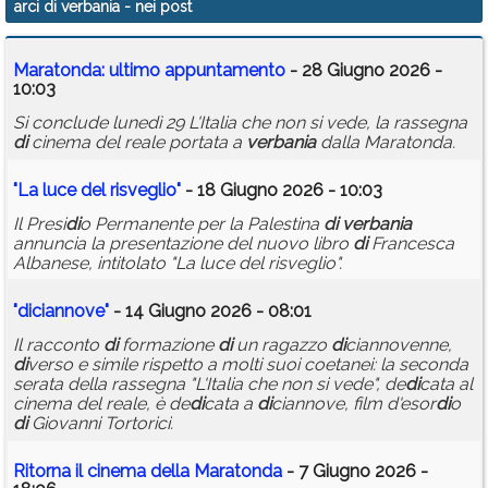
arci di verbania
- nei post
Calendario
Maratonda: ultimo appuntamento
- 28 Giugno 2026 -
Annunci
10:03
Si conclude lunedì 29 L'Italia che non si vede, la rassegna
di
cinema del reale portata a
verbania
dalla Maratonda.
"La luce del risveglio"
- 18 Giugno 2026 - 10:03
Il Presi
di
o Permanente per la Palestina
di
verbania
annuncia la presentazione del nuovo libro
di
Francesca
Albanese, intitolato "La luce del risveglio".
"
di
ciannove"
- 14 Giugno 2026 - 08:01
Il racconto
di
formazione
di
un ragazzo
di
ciannovenne,
di
verso e simile rispetto a molti suoi coetanei: la seconda
serata della rassegna "L'Italia che non si vede", de
di
cata al
cinema del reale, è de
di
cata a
di
ciannove, film d'esor
di
o
di
Giovanni Tortorici.
Ritorna il cinema della Maratonda
- 7 Giugno 2026 -