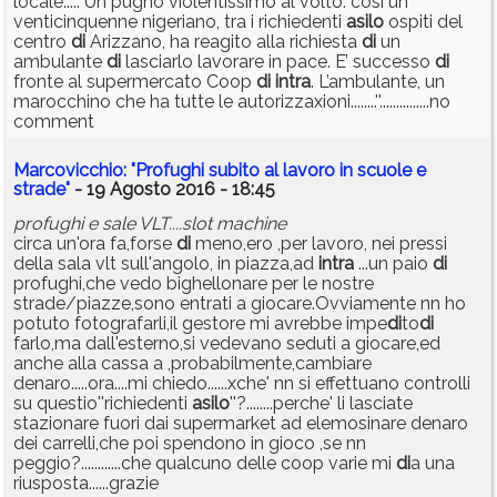
locale.....''Un pugno violentissimo al volto: così un
venticinquenne nigeriano, tra i richiedenti
asilo
ospiti del
centro
di
Arizzano, ha reagito alla richiesta
di
un
ambulante
di
lasciarlo lavorare in pace. E’ successo
di
fronte al supermercato Coop
di
intra
. L’ambulante, un
marocchino che ha tutte le autorizzaxioni........''...............no
comment
Marcovicchio: "Profughi subito al lavoro in scuole e
strade"
- 19 Agosto 2016 - 18:45
profughi e sale VLT....slot machine
circa un'ora fa,forse
di
meno,ero ,per lavoro, nei pressi
della sala vlt sull'angolo, in piazza,ad
intra
...un paio
di
profughi,che vedo bighellonare per le nostre
strade/piazze,sono entrati a giocare.Ovviamente nn ho
potuto fotografarli,il gestore mi avrebbe impe
di
to
di
farlo,ma dall'esterno,si vedevano seduti a giocare,ed
anche alla cassa a ,probabilmente,cambiare
denaro.....ora....mi chiedo......xche' nn si effettuano controlli
su questio''richiedenti
asilo
''?........perche' li lasciate
stazionare fuori dai supermarket ad elemosinare denaro
dei carrelli,che poi spendono in gioco ,se nn
peggio?............che qualcuno delle coop varie mi
di
a una
riusposta......grazie