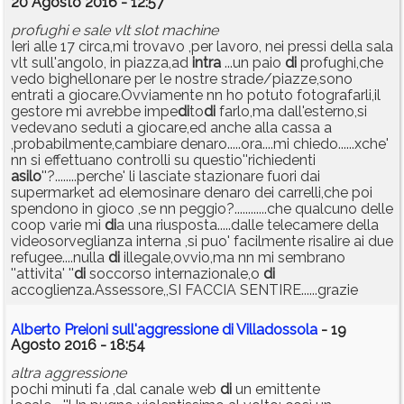
20 Agosto 2016 - 12:57
profughi e sale vlt slot machine
Ieri alle 17 circa,mi trovavo ,per lavoro, nei pressi della sala
vlt sull'angolo, in piazza,ad
intra
...un paio
di
profughi,che
vedo bighellonare per le nostre strade/piazze,sono
entrati a giocare.Ovviamente nn ho potuto fotografarli,il
gestore mi avrebbe impe
di
to
di
farlo,ma dall'esterno,si
vedevano seduti a giocare,ed anche alla cassa a
,probabilmente,cambiare denaro.....ora....mi chiedo......xche'
nn si effettuano controlli su questio''richiedenti
asilo
''?........perche' li lasciate stazionare fuori dai
supermarket ad elemosinare denaro dei carrelli,che poi
spendono in gioco ,se nn peggio?............che qualcuno delle
coop varie mi
di
a una riusposta.....dalle telecamere della
videosorveglianza interna ,si puo' facilmente risalire ai due
refugee....nulla
di
illegale,ovvio,ma nn mi sembrano
''attivita' ''
di
soccorso internazionale,o
di
accoglienza.Assessore,,SI FACCIA SENTIRE......grazie
Alberto Preioni sull'aggressione di Villadossola
- 19
Agosto 2016 - 18:54
altra aggressione
pochi minuti fa ,dal canale web
di
un emittente