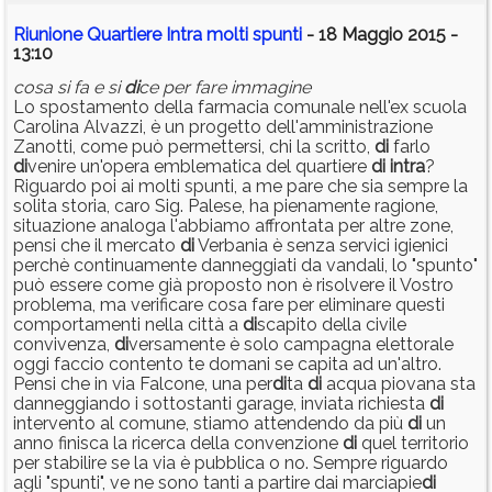
Riunione Quartiere Intra molti spunti
- 18 Maggio 2015 -
13:10
cosa si fa e si
di
ce per fare immagine
Lo spostamento della farmacia comunale nell'ex scuola
Carolina Alvazzi, è un progetto dell'amministrazione
Zanotti, come può permettersi, chi la scritto,
di
farlo
di
venire un'opera emblematica del quartiere
di
intra
?
Riguardo poi ai molti spunti, a me pare che sia sempre la
solita storia, caro Sig. Palese, ha pienamente ragione,
situazione analoga l'abbiamo affrontata per altre zone,
pensi che il mercato
di
Verbania è senza servici igienici
perchè continuamente danneggiati da vandali, lo "spunto"
può essere come già proposto non è risolvere il Vostro
problema, ma verificare cosa fare per eliminare questi
comportamenti nella città a
di
scapito della civile
convivenza,
di
versamente è solo campagna elettorale
oggi faccio contento te domani se capita ad un'altro.
Pensi che in via Falcone, una per
di
ta
di
acqua piovana sta
danneggiando i sottostanti garage, inviata richiesta
di
intervento al comune, stiamo attendendo da più
di
un
anno finisca la ricerca della convenzione
di
quel territorio
per stabilire se la via è pubblica o no. Sempre riguardo
agli "spunti", ve ne sono tanti a partire dai marciapie
di