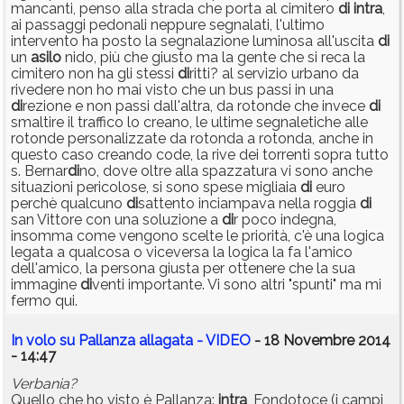
mancanti, penso alla strada che porta al cimitero
di
intra
,
ai passaggi pedonali neppure segnalati, l'ultimo
intervento ha posto la segnalazione luminosa all'uscita
di
un
asilo
nido, più che giusto ma la gente che si reca la
cimitero non ha gli stessi
di
ritti? al servizio urbano da
rivedere non ho mai visto che un bus passi in una
di
rezione e non passi dall'altra, da rotonde che invece
di
smaltire il traffico lo creano, le ultime segnaletiche alle
rotonde personalizzate da rotonda a rotonda, anche in
questo caso creando code, la rive dei torrenti sopra tutto
s. Bernar
di
no, dove oltre alla spazzatura vi sono anche
situazioni pericolose, si sono spese migliaia
di
euro
perchè qualcuno
di
sattento inciampava nella roggia
di
san Vittore con una soluzione a
di
r poco indegna,
insomma come vengono scelte le priorità, c'è una logica
legata a qualcosa o viceversa la logica la fa l'amico
dell'amico, la persona giusta per ottenere che la sua
immagine
di
venti importante. Vi sono altri "spunti" ma mi
fermo qui.
In volo su Pallanza allagata - VIDEO
- 18 Novembre 2014
- 14:47
Verbania?
Quello che ho visto è Pallanza:
intra
, Fondotoce (i campi,