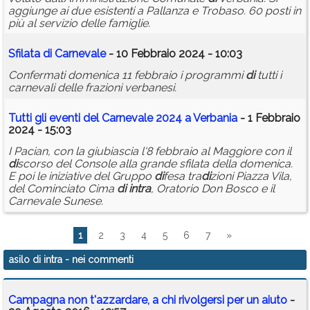
aggiunge ai due esistenti a Pallanza e Trobaso. 60 posti in
più al servizio delle famiglie.
Sfilata
di
Carnevale
- 10 Febbraio 2024 - 10:03
Confermati domenica 11 febbraio i programmi
di
tutti i
carnevali delle frazioni verbanesi.
Tutti gli eventi del Carnevale 2024 a Verbania
- 1 Febbraio
2024 - 15:03
I Pacian, con la giubiascia l'8 febbraio al Maggiore con il
di
scorso del Console alla grande sfilata della domenica.
E poi le iniziative del Gruppo
di
fesa tra
di
zioni Piazza Vila,
del Cominciato Cima
di
intra
, Oratorio Don Bosco e il
Carnevale Sunese.
1
2
3
4
5
6
7
»
asilo di intra
- nei commenti
Campagna non t'azzardare, a chi rivolgersi per un aiuto
-