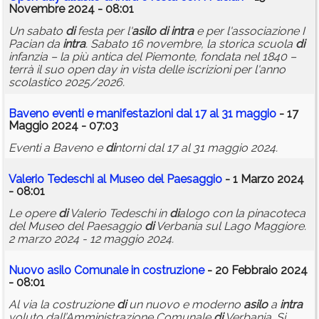
Novembre 2024 - 08:01
Un sabato
di
festa per l'
asilo
di
intra
e per l'associazione I
Pacian da
intra
. Sabato 16 novembre, la storica scuola
di
infanzia – la più antica del Piemonte, fondata nel 1840 –
terrà il suo open day in vista delle iscrizioni per l'anno
scolastico 2025/2026.
Baveno eventi e manifestazioni dal 17 al 31 maggio
- 17
Maggio 2024 - 07:03
Eventi a Baveno e
di
ntorni dal 17 al 31 maggio 2024.
Valerio Tedeschi al Museo del Paesaggio
- 1 Marzo 2024
- 08:01
Le opere
di
Valerio Tedeschi in
di
alogo con la pinacoteca
del Museo del Paesaggio
di
Verbania sul Lago Maggiore.
2 marzo 2024 - 12 maggio 2024.
Nuovo
asilo
Comunale in costruzione
- 20 Febbraio 2024
- 08:01
Al via la costruzione
di
un nuovo e moderno
asilo
a
intra
voluto dall’Amministrazione Comunale
di
Verbania. Si