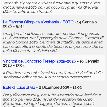
Verbania si prepara a vivere il colorato e gustoso clima
del Carnevale 2026 con un ricco programma
di
eventi
di
ffusi in tutte le sue frazioni.
La Fiamma Olimpica a Verbania - FOTO
- 14 Gennaio
2026 - 15:44
Una giornata
di
festa ha colorato mercoledì 14 gennaio
2026 Verbania, per il passaggio della Fiamma Olimpica
di
Milano Cortina 2026. Centinaia
di
citta
di
ni, studenti e atleti
hanno accolto il simbolo dei Giochi in un percorso che ha
unito
di
verse frazioni della città.
Vincitori del Concorso Presepi 2025-2026
- 10 Gennaio
2026 - 13:04
Il Quartiere Verbania Ovest ha proclamato i vincitori della
stagionale e
di
zione del suo concorso presepistico.
Isole
di
Luce al via
- 6 Dicembre 2025 - 12:02
Dal 5
di
cembre 2025, per tutto il periodo delle festività e
fino al 6 gennaio 2026 l’Isola dei Pescatori nel Golfo
Borromeo del lago Maggiore tornerà a brillare per il