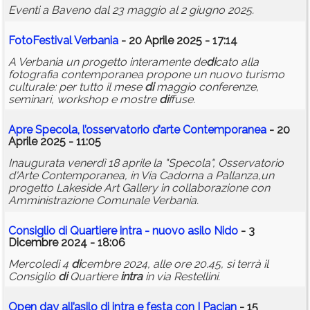
Eventi a Baveno dal 23 maggio al 2 giugno 2025.
FotoFestival Verbania
- 20 Aprile 2025 - 17:14
A Verbania un progetto interamente de
di
cato alla
fotografia contemporanea propone un nuovo turismo
culturale: per tutto il mese
di
maggio conferenze,
seminari, workshop e mostre
di
ffuse.
Apre Specola, l’osservatorio d’arte Contemporanea
- 20
Aprile 2025 - 11:05
Inaugurata venerdì 18 aprile la "Specola", Osservatorio
d'Arte Contemporanea, in Via Cadorna a Pallanza,un
progetto Lakeside Art Gallery in collaborazione con
Amministrazione Comunale Verbania.
Consiglio
di
Quartiere
intra
- nuovo
asilo
Nido
- 3
Dicembre 2024 - 18:06
Mercoledì 4
di
cembre 2024, alle ore 20.45, si terrà il
Consiglio
di
Quartiere
intra
in via Restellini.
Open day all’
asilo
di
intra
e festa con I Pacian
- 15