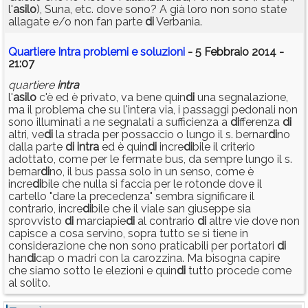
l'
asilo
), Suna, etc. dove sono? A già loro non sono state
allagate e/o non fan parte
di
Verbania.
Quartiere Intra problemi e soluzioni
- 5 Febbraio 2014 -
21:07
quartiere
intra
l'
asilo
c'è ed è privato, va bene quin
di
una segnalazione,
ma il problema che su l'intera via, i passaggi pedonali non
sono illuminati a ne segnalati a sufficienza a
di
fferenza
di
altri, ve
di
la strada per possaccio o lungo il s. bernar
di
no
dalla parte
di
intra
ed è quin
di
incre
di
bile il criterio
adottato, come per le fermate bus, da sempre lungo il s.
bernar
di
no, il bus passa solo in un senso, come è
incre
di
bile che nulla si faccia per le rotonde dove il
cartello "dare la precedenza" sembra significare il
contrario, incre
di
bile che il viale san giuseppe sia
sprovvisto
di
marciapie
di
al contrario
di
altre vie dove non
capisce a cosa servino, sopra tutto se si tiene in
considerazione che non sono praticabili per portatori
di
han
di
cap o madri con la carozzina. Ma bisogna capire
che siamo sotto le elezioni e quin
di
tutto procede come
al solito.