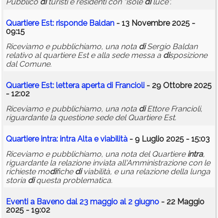
Pubblico
di
turisti e residenti con "isole
di
luce".
Quartiere Est: risponde Baldan
- 13 Novembre 2025 -
09:15
Riceviamo e pubblichiamo, una nota
di
Sergio Baldan
relativo al quartiere Est e alla sede messa a
di
sposizione
dal Comune.
Quartiere Est: lettera aperta
di
Francioli
- 29 Ottobre 2025
- 12:02
Riceviamo e pubblichiamo, una nota
di
Ettore Francioli,
riguardante la questione sede del Quartiere Est.
Quartiere
intra
:
intra
Alta e viabilità
- 9 Luglio 2025 - 15:03
Riceviamo e pubblichiamo, una nota del Quartiere
intra
,
riguardante la relazione inviata all'Amministrazione con le
richieste mo
di
fiche
di
viabilità, e una relazione della lunga
storia
di
questa problematica.
Eventi a Baveno dal 23 maggio al 2 giugno
- 22 Maggio
2025 - 19:02