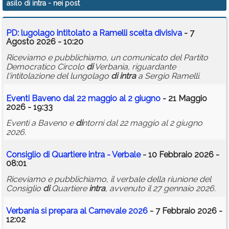
asilo di intra
- nei post
Calendario
PD: lugolago intitolato a Ramelli scelta
di
visiva
- 7
Annunci
Agosto 2026 - 10:20
Riceviamo e pubblichiamo, un comunicato del Partito
Democratico Circolo
di
Verbania, riguardante
l'intitolazione del lungolago
di
intra
a Sergio Ramelli.
Eventi Baveno dal 22 maggio al 2 giugno
- 21 Maggio
2026 - 19:33
Eventi a Baveno e
di
ntorni dal 22 maggio al 2 giugno
2026.
Consiglio
di
Quartiere
intra
- Verbale
- 10 Febbraio 2026 -
08:01
Riceviamo e pubblichiamo, il verbale della riunione del
Consiglio
di
Quartiere
intra
, avvenuto il 27 gennaio 2026.
Verbania si prepara al Carnevale 2026
- 7 Febbraio 2026 -
12:02