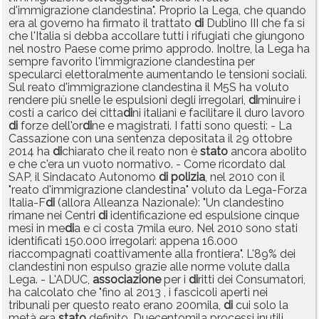
d'immigrazione clandestina". Proprio la Lega, che quando
era al governo ha firmato il trattato
di
Dublino III che fa si
che l'Italia si debba accollare tutti i rifugiati che giungono
nel nostro Paese come primo approdo. Inoltre, la Lega ha
sempre favorito l'immigrazione clandestina per
specularci elettoralmente aumentando le tensioni sociali.
Sul reato d'immigrazione clandestina il M5S ha voluto
rendere più snelle le espulsioni degli irregolari,
di
minuire i
costi a carico dei citta
di
ni italiani e facilitare il duro lavoro
di
forze dell'or
di
ne e magistrati. I fatti sono questi: - La
Cassazione con una sentenza depositata il 29 ottobre
2014 ha
di
chiarato che il reato non è
stato
ancora abolito
e che c'era un vuoto normativo. - Come ricordato dal
SAP, il Sindacato Autonomo
di
polizia
, nel 2010 con il
"reato d'immigrazione clandestina" voluto da Lega-Forza
Italia-F
di
(allora Alleanza Nazionale): "Un clandestino
rimane nei Centri
di
identificazione ed espulsione cinque
mesi in me
di
a e ci costa 7mila euro. Nel 2010 sono stati
identificati 150.000 irregolari: appena 16.000
riaccompagnati coattivamente alla frontiera". L'89% dei
clandestini non espulso grazie alle norme volute dalla
Lega. - L'ADUC,
associazione
per i
di
ritti dei Consumatori,
ha calcolato che "fino al 2013 , i fascicoli aperti nei
tribunali per questo reato erano 200mila,
di
cui solo la
metà era
stato
definito. Duecentomila processi inutili