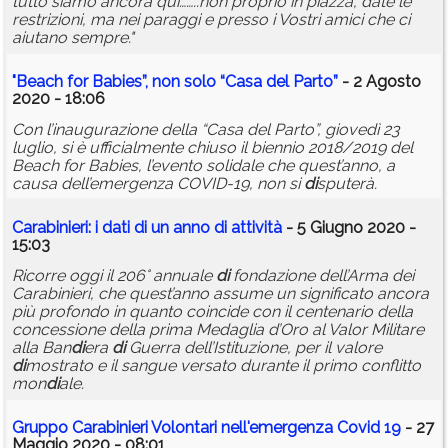
tutto siamo ancora qui……..non proprio in piazza, date le
restrizioni, ma nei paraggi e presso i Vostri amici che ci
aiutano sempre."
"Beach for Babies”, non solo “Casa del Parto”
- 2 Agosto
2020 - 18:06
Con l’inaugurazione della “Casa del Parto”, giovedì 23
luglio, si è ufficialmente chiuso il biennio 2018/2019 del
Beach for Babies, l’evento solidale che quest’anno, a
causa dell’emergenza COVID-19, non si
di
sputerà.
Carabinieri: i dati
di
un anno
di
attività
- 5 Giugno 2020 -
15:03
Ricorre oggi il 206° annuale
di
fondazione dell’Arma dei
Carabinieri, che quest’anno assume un significato ancora
più profondo in quanto coincide con il centenario della
concessione della prima Medaglia d’Oro al Valor Militare
alla Ban
di
era
di
Guerra dell’Istituzione, per il valore
di
mostrato e il sangue versato durante il primo conflitto
mon
di
ale.
Gruppo Carabinieri Volontari nell'emergenza Covid 19
- 27
Maggio 2020 - 08:01