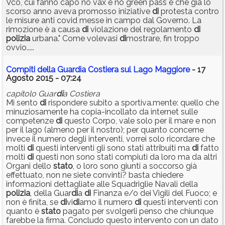
Vco, cui fanno capo no vax e no green pass e che già lo
scorso anno aveva promosso iniziative
di
protesta contro
le misure anti covid messe in campo dal Governo. La
rimozione è a causa
di
violazione del regolamento
di
polizia
urbana." Come volevasi
di
mostrare, fin troppo
ovvio.....
Compiti della Guardia Costiera sul Lago Maggiore
- 17
Agosto 2015 - 07:24
capitolo Guar
di
a Costiera
Mi sento
di
rispondere subito a sportiva.mente: quello che
minuziosamente ha copia-incollato da internet sulle
competenze
di
questo Corpo, vale solo per il mare e non
per il lago (almeno per il nostro); per quanto concerne
invece il numero degli interventi, vorrei solo ricordare che
molti
di
questi interventi gli sono stati attribuiti ma
di
fatto
molti
di
questi non sono stati compiuti da loro ma da altri
Organi dello
stato
, o loro sono giunti a soccorso già
effettuato, non ne siete convinti? basta chiedere
informazioni dettagliate alle Squadriglie Navali della
polizia
, della Guar
di
a
di
Finanza e/o dei Vigili del Fuoco; e
non è finita, se
di
vi
di
amo il numero
di
questi interventi con
quanto è
stato
pagato per svolgerli penso che chiunque
farebbe la firma. Concludo questo intervento con un dato