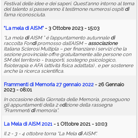
Festival delle idee e dei saperi. Quest'anno intorno al tema
del talento si passeranno il testimone numerosi ospiti
di
fama riconosciuta.
“La mela
di
AISM”
- 3 Ottobre 2023 - 15:03
“La mela
di
AISM ” é l’appuntamento autunnale
di
raccolta Fon
di
promosso dall’AISM –
associazione
Italiana Sclerosi Multipla – per finanziare i servizi che la
sezione provinciale offre gratuitamente alle persone con
SM del territorio - trasporti, sostegno psicologico,
fisioterapia e AFA (attività fisica adattata) , e per sostenere
anche la ricerca scientifica.
Frammenti
di
Memoria 27 gennaio 2022
- 26 Gennaio
2023 - 08:01
In occasione della Giornata delle Memoria, proseguono
gli appuntamenti della 2 e
di
zione della rassegna
“Frammenti
di
memoria”.
La Mela
di
AISM 2021
- 1 Ottobre 2021 - 10:03
Il 2 - 3 - 4 ottobre torna “La Mela
di
AISM“.