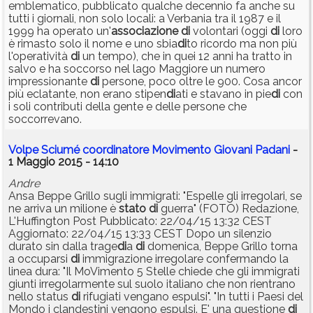
emblematico, pubblicato qualche decennio fa anche su
tutti i giornali, non solo locali: a Verbania tra il 1987 e il
1999 ha operato un'
associazione
di
volontari (oggi
di
loro
è rimasto solo il nome e uno sbia
di
to ricordo ma non più
l'operatività
di
un tempo), che in quei 12 anni ha tratto in
salvo e ha soccorso nel lago Maggiore un numero
impressionante
di
persone, poco oltre le 900. Cosa ancor
più eclatante, non erano stipen
di
ati e stavano in pie
di
con
i soli contributi della gente e delle persone che
soccorrevano.
Volpe Sciumé coordinatore Movimento Giovani Padani
-
1 Maggio 2015 - 14:10
Andre
Ansa Beppe Grillo sugli immigrati: "Espelle gli irregolari, se
ne arriva un milione è
stato
di
guerra" (FOTO) Redazione,
L'Huffington Post Pubblicato: 22/04/15 13:32 CEST
Aggiornato: 22/04/15 13:33 CEST Dopo un silenzio
durato sin dalla trage
di
a
di
domenica, Beppe Grillo torna
a occuparsi
di
immigrazione irregolare confermando la
linea dura: "Il MoVimento 5 Stelle chiede che gli immigrati
giunti irregolarmente sul suolo italiano che non rientrano
nello status
di
rifugiati vengano espulsi". "In tutti i Paesi del
Mondo i clandestini vengono espulsi. E' una questione
di