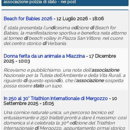
associazione polizia di stato
- nei post
Calendario
Beach for Babies 2026
- 12 Luglio 2026 - 18:06
Annunci
È stata presentata l'un
di
cesima e
di
zione
di
Beach for
Babies, la manifestazione sportiva e benefica nata attorno
al torneo
di
beach volley in Piazza San Vittore, nel cuore
del centro storico
di
Verbania.
Donna ferita da un animale a Miazzina
- 17 Dicembre
2025 - 10:03
Riceviamo e pubblichiamo, una nota dell'
associazione
Nazionale per la Tutela dell'Ambiente e della Vita Rurali, a
riguardo
di
questo episo
di
o, che l'
associazione
sospetta
possa essere
stato
un lupo.
In 250 al 30° Triathlon internationale
di
Mergozzo
- 10
Settembre 2025 - 16:05
Una cornice naturale unica, un percorso tecnico ed
entusiasmante e 250 triatleti pronti a dare il massimo: così
domenica si è celebrata la 30ª e
di
zione del Triathlon
Internazionale
di
Mergozzo, appuntamento ormai storico