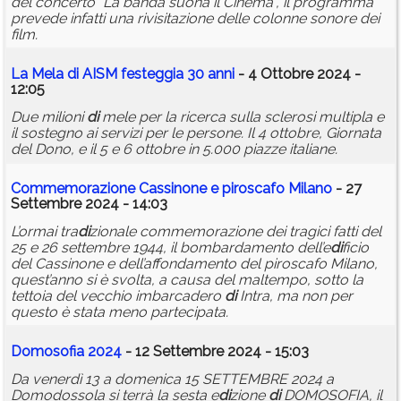
del concerto "La banda suona il Cinema", il programma
prevede infatti una rivisitazione delle colonne sonore dei
film.
La Mela
di
AISM festeggia 30 anni
- 4 Ottobre 2024 -
12:05
Due milioni
di
mele per la ricerca sulla sclerosi multipla e
il sostegno ai servizi per le persone. Il 4 ottobre, Giornata
del Dono, e il 5 e 6 ottobre in 5.000 piazze italiane.
Commemorazione Cassinone e piroscafo Milano
- 27
Settembre 2024 - 14:03
L’ormai tra
di
zionale commemorazione dei tragici fatti del
25 e 26 settembre 1944, il bombardamento dell’e
di
ficio
del Cassinone e dell’affondamento del piroscafo Milano,
quest’anno si è svolta, a causa del maltempo, sotto la
tettoia del vecchio imbarcadero
di
Intra, ma non per
questo è stata meno partecipata.
Domosofia 2024
- 12 Settembre 2024 - 15:03
Da venerdì 13 a domenica 15 SETTEMBRE 2024 a
Domodossola si terrà la sesta e
di
zione
di
DOMOSOFIA, il