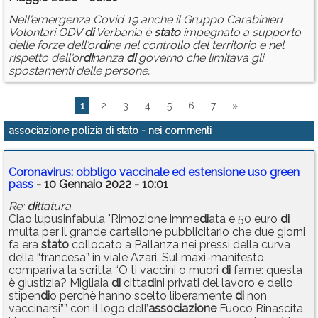
Nell'emergenza Covid 19 anche il Gruppo Carabinieri
Volontari ODV
di
Verbania è
stato
impegnato a supporto
delle forze dell'or
di
ne nel controllo del territorio e nel
rispetto dell'or
di
nanza
di
governo che limitava gli
spostamenti delle persone.
1
2
3
4
5
6
7
»
associazione polizia di stato
- nei commenti
Coronavirus: obbligo vaccinale ed estensione uso green
pass
- 10 Gennaio 2022 - 10:01
Re:
di
ttatura
Ciao lupusinfabula "Rimozione imme
di
ata e 50 euro
di
multa per il grande cartellone pubblicitario che due giorni
fa era
stato
collocato a Pallanza nei pressi della curva
della “francesa” in viale Azari. Sul maxi-manifesto
compariva la scritta “O ti vaccini o muori
di
fame: questa
è giustizia? Migliaia
di
citta
di
ni privati del lavoro e dello
stipen
di
o perchè hanno scelto liberamente
di
non
vaccinarsi”” con il logo dell’
associazione
Fuoco Rinascita