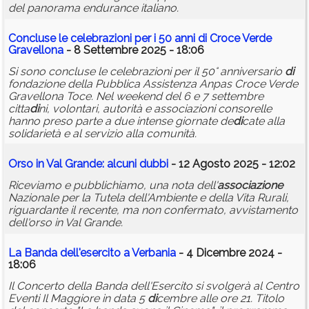
del panorama endurance italiano.
Concluse le celebrazioni per i 50 anni
di
Croce Verde
Gravellona
- 8 Settembre 2025 - 18:06
Si sono concluse le celebrazioni per il 50° anniversario
di
fondazione della Pubblica Assistenza Anpas Croce Verde
Gravellona Toce. Nel weekend del 6 e 7 settembre
citta
di
ni, volontari, autorità e associazioni consorelle
hanno preso parte a due intense giornate de
di
cate alla
solidarietà e al servizio alla comunità.
Orso in Val Grande: alcuni dubbi
- 12 Agosto 2025 - 12:02
Riceviamo e pubblichiamo, una nota dell'
associazione
Nazionale per la Tutela dell'Ambiente e della Vita Rurali,
riguardante il recente, ma non confermato, avvistamento
dell'orso in Val Grande.
La Banda dell'esercito a Verbania
- 4 Dicembre 2024 -
18:06
Il Concerto della Banda dell'Esercito si svolgerà al Centro
Eventi Il Maggiore in data 5
di
cembre alle ore 21. Titolo