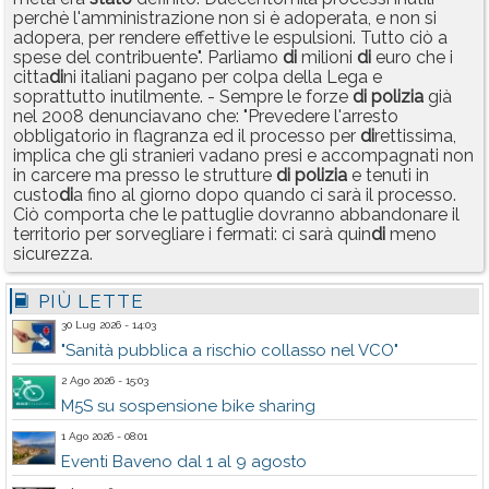
perchè l'amministrazione non si è adoperata, e non si
adopera, per rendere effettive le espulsioni. Tutto ciò a
spese del contribuente". Parliamo
di
milioni
di
euro che i
citta
di
ni italiani pagano per colpa della Lega e
soprattutto inutilmente. - Sempre le forze
di
polizia
già
nel 2008 denunciavano che: "Prevedere l'arresto
obbligatorio in flagranza ed il processo per
di
rettissima,
implica che gli stranieri vadano presi e accompagnati non
in carcere ma presso le strutture
di
polizia
e tenuti in
custo
di
a fino al giorno dopo quando ci sarà il processo.
Ciò comporta che le pattuglie dovranno abbandonare il
territorio per sorvegliare i fermati: ci sarà quin
di
meno
sicurezza.
PIÙ LETTE
30 Lug 2026 - 14:03
"Sanità pubblica a rischio collasso nel VCO"
2 Ago 2026 - 15:03
M5S su sospensione bike sharing
1 Ago 2026 - 08:01
Eventi Baveno dal 1 al 9 agosto