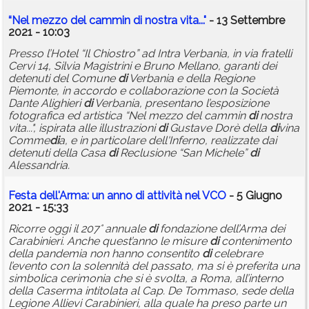
“Nel mezzo del cammin
di
nostra vita..."
- 13 Settembre
2021 - 10:03
Presso l’Hotel “Il Chiostro” ad Intra Verbania, in via fratelli
Cervi 14, Silvia Magistrini e Bruno Mellano, garanti dei
detenuti del Comune
di
Verbania e della Regione
Piemonte, in accordo e collaborazione con la Società
Dante Alighieri
di
Verbania, presentano l’esposizione
fotografica ed artistica “Nel mezzo del cammin
di
nostra
vita...", ispirata alle illustrazioni
di
Gustave Dorè della
di
vina
Comme
di
a, e in particolare dell'Inferno, realizzate dai
detenuti della Casa
di
Reclusione “San Michele”
di
Alessandria.
Festa dell'Arma: un anno
di
attività nel VCO
- 5 Giugno
2021 - 15:33
Ricorre oggi il 207° annuale
di
fondazione dell’Arma dei
Carabinieri. Anche quest’anno le misure
di
contenimento
della pandemia non hanno consentito
di
celebrare
l’evento con la solennità del passato, ma si è preferita una
simbolica cerimonia che si è svolta, a Roma, all’interno
della Caserma intitolata al Cap. De Tommaso, sede della
Legione Allievi Carabinieri, alla quale ha preso parte un