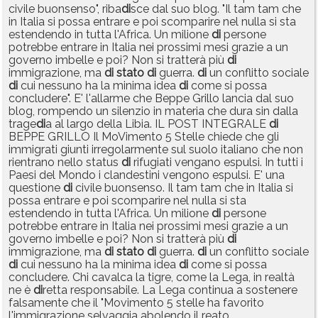
civile buonsenso", riba
di
sce dal suo blog. "Il tam tam che
in Italia si possa entrare e poi scomparire nel nulla si sta
estendendo in tutta l'Africa. Un milione
di
persone
potrebbe entrare in Italia nei prossimi mesi grazie a un
governo imbelle e poi? Non si tratterà più
di
immigrazione, ma
di
stato
di
guerra.
di
un conflitto sociale
di
cui nessuno ha la minima idea
di
come si possa
concludere". E' l'allarme che Beppe Grillo lancia dal suo
blog, rompendo un silenzio in materia che dura sin dalla
trage
di
a al largo della Libia. IL POST INTEGRALE
di
BEPPE GRILLO Il MoVimento 5 Stelle chiede che gli
immigrati giunti irregolarmente sul suolo italiano che non
rientrano nello status
di
rifugiati vengano espulsi. In tutti i
Paesi del Mondo i clandestini vengono espulsi. E' una
questione
di
civile buonsenso. Il tam tam che in Italia si
possa entrare e poi scomparire nel nulla si sta
estendendo in tutta l'Africa. Un milione
di
persone
potrebbe entrare in Italia nei prossimi mesi grazie a un
governo imbelle e poi? Non si tratterà più
di
immigrazione, ma
di
stato
di
guerra.
di
un conflitto sociale
di
cui nessuno ha la minima idea
di
come si possa
concludere. Chi cavalca la tigre, come la Lega, in realtà
ne è
di
retta responsabile. La Lega continua a sostenere
falsamente che il "Movimento 5 stelle ha favorito
l'immigrazione selvaggia abolendo il reato