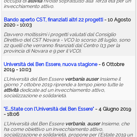
occupa di
attività
rivolte soprattutto alla Terza età per un
invecchiamento attivo.
Bando aperto CST, finanziati altri 22 progetti
- 10 Agosto
2020 - 10:03
Davvero moltissimi i progetti valutati dal Consiglio
Direttivo del CST Novara - VCO lo scorso 28 luglio, sono
22 quelli che verranno finanziati dal Centro (13 per la
provincia di Novara e 9 per il VCO).
Università del Ben Essere, nuova stagione
- 6 Ottobre
2019 - 10:03
L’Università del Ben Essere
verbania
auser
Insieme il
giorno 7 ottobre 2019 riprende a tempo pieno tutte le
attività
dedicate ad un invecchiamento attivo,
socializzazione e solidarietà.
"E...State con l'Università del Ben Essere"
- 4 Giugno 2019
- 18:06
L'Università del Ben Essere
verbania
,
auser
Insieme, che
ha come obiettivo un invecchiamento attivo,
socializzazione e solidarietà, propone per l'Estate 2019 un