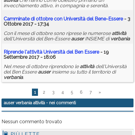
attività
che hanno come obiettivo primario un
invecchiamento attivo, in compagnia e serenità.
Camminate di ottobre con Università del Bene-Essere
- 3
Ottobre 2017 - 17:34
Con il mese di ottobre sono riprese le numerose
attività
dell'Università del Ben-Essere
auser
INSIEME di
verbania
Riprende l'
attività
Università del Ben Essere
- 19
Settembre 2017 - 18:06
Nel mese di ottobre riprendono le
attività
dell'Università
del Ben Essere
auser
insieme su tutto il territorio di
verbania
.
1
2
3
4
5
6
7
»
auser verbania attività
- nei commenti
Nessun commento trovato
PIÙ LETTE