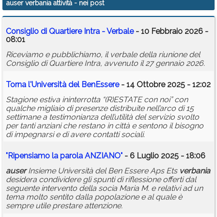
auser verbania attività
- nei post
Calendario
Consiglio di Quartiere Intra - Verbale
- 10 Febbraio 2026 -
Annunci
08:01
Riceviamo e pubblichiamo, il verbale della riunione del
Consiglio di Quartiere Intra, avvenuto il 27 gennaio 2026.
Torna l'Università del BenEssere
- 14 Ottobre 2025 - 12:02
Stagione estiva ininterrotta “(R)ESTATE con noi” con
qualche migliaio di presenze distribuite nell’arco di 15
settimane a testimonianza dell’utilità del servizio svolto
per tanti anziani che restano in città e sentono il bisogno
di impegnarsi e di avere contatti sociali.
"Ripensiamo la parola ANZIANO"
- 6 Luglio 2025 - 18:06
auser
Insieme Università del Ben Essere Aps Ets
verbania
desidera condividere gli spunti di riflessione offerti dal
seguente intervento della socia Maria M. e relativi ad un
tema molto sentito dalla popolazione e al quale è
sempre utile prestare attenzione.