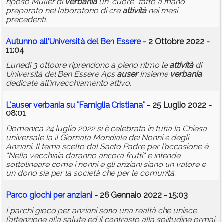
riposo Muller di
verbania
un "cuore" fatto a mano
preparato nel laboratorio di cre
attività
nei mesi
precedenti.
Autunno all'Università del Ben Essere
- 2 Ottobre 2022 -
11:04
Lunedì 3 ottobre riprendono a pieno ritmo le
attività
di
Università del Ben Essere Aps
auser
Insieme
verbania
dedicate all'invecchiamento attivo.
L'
auser
verbania
su "Famiglia Cristiana"
- 25 Luglio 2022 -
08:01
Domenica 24 luglio 2022 si è celebrata in tutta la Chiesa
universale la II Giornata Mondiale dei Nonni e degli
Anziani. Il tema scelto dal Santo Padre per l'occasione è
"Nella vecchiaia daranno ancora frutti" e intende
sottolineare come i nonni e gli anziani siano un valore e
un dono sia per la società che per le comunità.
Parco giochi per anziani
- 26 Gennaio 2022 - 15:03
I parchi gioco per anziani sono una realtà che unisce
l’attenzione alla salute ed il contrasto alla solitudine ormai