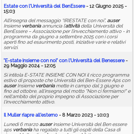
Estate con l'Università del BenEssere
- 12 Giugno 2025 -
15:03
All’insegna del messaggio “(R)ESTATE con noi”,
auser
Insieme
verbania
annuncia l’
attività
della Università del
BenEssere – Associazione per l’invecchiamento attivo - in
programma da giugno a settembre 2025 con i corsi
aperti fino ad esaurimento posti, iniziative varie e relativi
servizi.
"E-state insieme con noi" con l'Università del Benessere
-
29 Maggio 2024 - 12:05
Si intitola E-STATE INSIEME CON NOI il ricco programma
estivo di proposte che Università del Ben-Essere Aps con
auser
Insieme
verbania
mette in campo dal 3 giugno e
fino ad ottobre, all'insegna del motto "Non ci fermiamo!" e
nell'ambito del proprio impegno di Associazione per
l'invecchiamento attivo.
Il Muller riapre all'esterno
- 8 Marzo 2023 - 10:03
Lunedì 6 marzo
auser
insieme Università del Ben essere
aps
verbania
ha regalato a tutti gli ospiti della Casa di