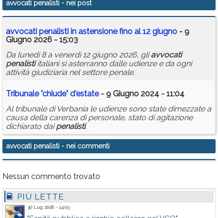
avvocati penalisti
- nei post
Calendario
avvocati
penalisti
in astensione fino al 12 giugno
- 9
Annunci
Giugno 2026 - 15:03
Da lunedì 8 a venerdì 12 giugno 2026, gli
avvocati
penalisti
italiani si asterranno dalle udienze e da ogni
attività giudiziaria nel settore penale.
Tribunale "chiude" d'estate
- 9 Giugno 2024 - 11:04
Al tribunale di Verbania le udienze sono state dimezzate a
causa della carenza di personale, stato di agitazione
dichiarato dai
penalisti
.
avvocati penalisti
- nei commenti
Nessun commento trovato
PIÙ LETTE
30 Lug 2026 - 14:03