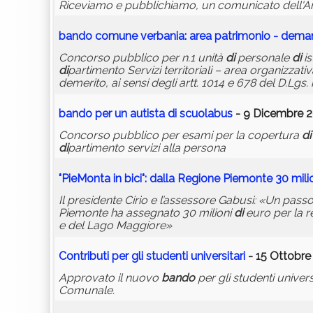
Riceviamo e pubblichiamo, un comunicato dell'A
bando
comune
verbania
: area patrimonio - dema
Concorso pubblico per n.1 unità
di
personale
di
is
di
partimento Servizi territoriali – area organizzat
demerito, ai sensi degli artt. 1014 e 678 del D.Lgs
bando
per un autista
di
scuolabus
- 9 Dicembre 2
Concorso pubblico per esami per la copertura
di
di
partimento servizi alla persona
"PieMonta in bici": dalla Regione Piemonte 30 milio
Il presidente Cirio e l’assessore Gabusi: «Un pas
Piemonte ha assegnato 30 milioni
di
euro per la r
e del Lago Maggiore»
Contributi per gli studenti universitari
- 15 Ottobre
Approvato il nuovo
bando
per gli studenti universi
Comunale.