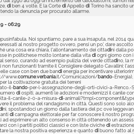
to dal 1990 ad oggi un incremento dei Glioblastomi, tumori rile
ze,
di
ben 4 volte. E la Corte
di
Appello
di
Torino ha sancito u
Attendo la denuncia per procurato allarme.
9 - 06:29
upusinfabula. Noi spuntiamo, pare a sua insaputa, nel 2014 
nteressati al nostro progetto ovvero, pensi un po', dare ascolt
ché una cosa era chiara, l'allontanamento dei citta
di
ni dalla po
se in politichese molto lontane dalla vita
di
ogni giorno con i 
 tal senso, curando ad esempio pulizia del verde citta
di
no, la 
 non funzionanti tramite il Consigliere delegato Cavallini; l'as
delle case con ben due ban
di
energia per incentivare ulteriorim
tp://www.
comune
.
verbania
.it/Comunicazioni/
bando
-Energia),
per la coltivazione gratuita dei terreni
to-il-
bando
-per-l-assegnazione-degli-orti-civici-a-Renco.-
l numero
di
ospiti, aumenti le adozioni e modernizzi il canile c
ta-il-canile-2-0-a-misura-
di
-animali?tmpl=component&type
lvere il problema del randagismo in città. Questi sono solo al
di
ni, spostandoci un giorno dalla tastiera del pc ove leggeva
uanti
di
campagna elettorale per far conoscere il nostro pro
i ad esprimere un alto consenso in città ottenendo un assesso
 con i partiti politici classici e con liste civiche
di
estrazione 
tare la nostra positiva esperienza e quanto
di
buono fatto al r