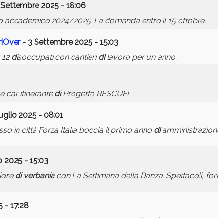
 Settembre 2025 - 18:06
nno accademico 2024/2025. La domanda entro il 15 ottobre.
riOver
- 3 Settembre 2025 - 15:03
r 12
di
soccupati con cantieri
di
lavoro per un anno.
 car itinerante
di
Progetto RESCUE!
uglio 2025 - 08:01
o in città Forza Italia boccia il primo anno
di
amministrazione
 2025 - 15:03
giore
di
verbania
con La Settimana della Danza. Spettacoli, for
 - 17:28