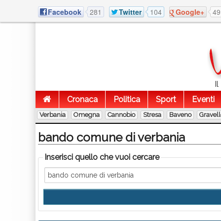
Facebook
281
Twitter
104
Google+
49
I
Cronaca
Politica
Sport
Eventi
Verbania
Omegna
Cannobio
Stresa
Baveno
Gravel
bando comune di verbania
Inserisci quello che vuoi cercare