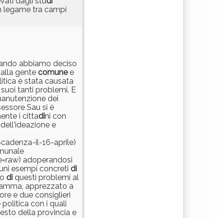
vati dagli stu
di
n legame tra campi
quando abbiamo deciso
o alla gente
comune
e
litica è stata causata
suoi tanti problemi. E
manutenzione dei
sessore Sau si è
ente i citta
di
ni con
 dell'ideazione e
Scadenza-il-16-aprile)
omunale
=raw) adoperandosi
cuni esempi concreti
di
no
di
questi problemi al
gramma, apprezzato a
re e due consiglieri
politica con i quali
esto della provincia e