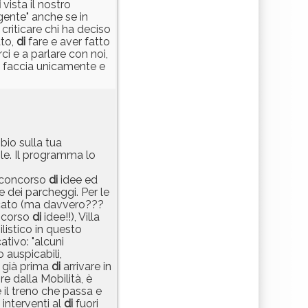
i
vista il nostro
gente" anche se in
criticare chi ha deciso
tto,
di
fare e aver fatto
ci e a parlare con noi,
 faccia unicamente e
bio sulla tua
e. Il programma lo
concorso
di
idee ed
 dei parcheggi. Per le
ato (ma davvero???
ncorso
di
idee!!), Villa
istico in questo
ativo: "alcuni
o auspicabili,
, già prima
di
arrivare in
e dalla Mobilità, è
e il treno che passa e
 interventi al
di
fuori