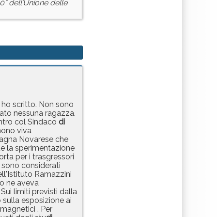
0” dell’Unione delle
 ho scritto. Non sono
ato nessuna ragazza.
ontro col Sindaco
di
mono viva
agna Novarese che
que la sperimentazione
ta per i trasgressori
 sono considerati
l'Istituto Ramazzini
to ne aveva
i limiti previsti dalla
sulla esposizione ai
omagnetici . Per