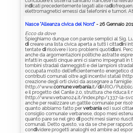
concludere il sistema sanitario francese ha rileva
in
di
cati precedentemente legati alle ra
di
ofrequen
elettromagnetici emessi dai telefonini e tumori. 
Nasce "Alleanza civica del Nord"
- 26 Gennaio 201
Ecco da dove
Spieghiamo dunque con parole semplici al Sig. L
di
creare una lista civica aperta a tutti i citta
di
ni i
tentate
di
risolvere i loro problemi quoti
di
ani. Per
anche da argomentazioni politiche astratte espres
infatti in questi cinque anni ci siamo impegnati in
tombini stradali danneggisti e dei lampioni stradali
occupata molto dell'efficientemento energetico 
contributi comunali oltre agli incentivi statali (ht
creazione degli orti civici da assegnare a famiglie 
(http://www.
comune
.
verbania
.it/
di
ARIO/Pubblica
e il progetto del Canile 2.0, struttura che riduca i
(http://www.verbano24.it/index.php/1337-la-svol
anche per realizzare un gattile comunale per riso
quanto abbiamo fatto per
verbania
ed i suoi citta
consiglio comunale verbanese, dopo mesi esten
quanto pare se nel giro
di
pochi mesi siamo riuscit
comunali. Detto questo, va da se che per rapportarci
con
di
videre progetti analoghi ed ambire ad espor