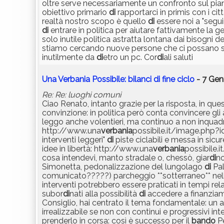
oltre serve necessariamente un confronto sul pia
obiettivo primario
di
rapportarci in primis con i cit
realtà nostro scopo è quello
di
essere noi a "segui
di
entrare in politica per aiutare fattivamente l
solo inutile politica astratta lontana dai bisogni 
stiamo cercando nuove persone che ci possano s
inutilmente da
di
etro un pc. Cor
di
ali saluti
Una Verbania Possibile: bilanci di fine ciclo
- 7 Gen
Re: Re: luoghi comuni
Ciao Renato, intanto grazie per la risposta, in qu
convinzione: in politica però conta convincere gli 
leggo anche volentieri, ma continuo a non inquadra
http://www.una
verbania
possibile.it/image.php?
interventi leggeri"
di
piste ciclabili e messa in sic
idee in libertà: http://www.una
verbania
possibile.
cosa intendevi, manto stradale o, chessò, giar
di
no
Simonetta, pedonalizzazione del lungolago
di
Pal
comunicato?????) parcheggio **sotterraneo** nel
interventi potrebbero essere praticati in tempi rela
subor
di
nati alla possibilità
di
accedere a finanziam
Consiglio, hai centrato il tema fondamentale: 
irrealizzabile se non con continui e progressivi in
prenderlo in corsa: così è successo per il
bando
Pe