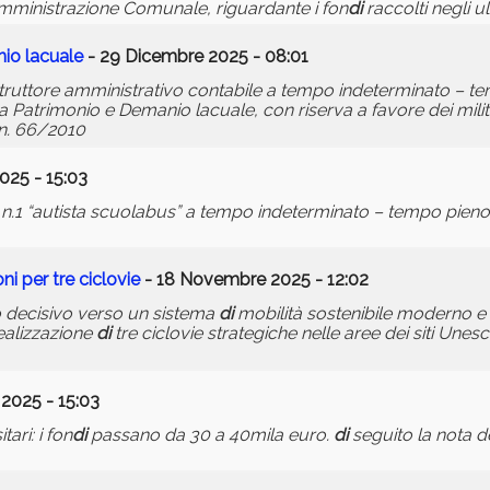
mministrazione Comunale, riguardante i fon
di
raccolti negli u
nio lacuale
- 29 Dicembre 2025 - 08:01
truttore amministrativo contabile a tempo indeterminato – te
iva Patrimonio e Demanio lacuale, con riserva a favore dei mili
. n. 66/2010
025 - 15:03
n.1 “autista scuolabus” a tempo indeterminato – tempo pieno 
ni per tre ciclovie
- 18 Novembre 2025 - 12:02
so decisivo verso un sistema
di
mobilità sostenibile moderno e
ealizzazione
di
tre ciclovie strategiche nelle aree dei siti Un
 2025 - 15:03
tari: i fon
di
passano da 30 a 40mila euro.
di
seguito la nota d