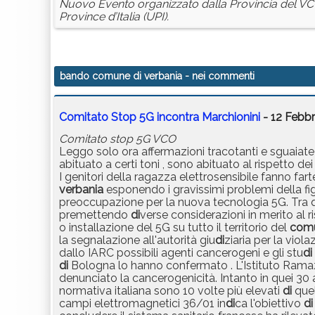
Nuovo Evento organizzato dalla Provincia del VCO
Province d’Italia (UPI).
bando comune di verbania
- nei commenti
Comitato Stop 5G incontra Marchionini
- 12 Febbr
Comitato stop 5G VCO
Leggo solo ora affermazioni tracotanti e sguaiat
abituato a certi toni , sono abituato al rispetto de
I genitori della ragazza elettrosensibile fanno f
verbania
esponendo i gravissimi problemi della fi
preoccupazione per la nuova tecnologia 5G. Tra qu
premettendo
di
verse considerazioni in merito al 
o installazione del 5G su tutto il territorio del
com
la segnalazione all'autorità giu
di
ziaria per la viola
dallo IARC possibili agenti cancerogeni e gli stu
di
di
Bologna lo hanno confermato . L'Istituto Rama
denunciato la cancerogenicità. Intanto in quei 30 
normativa italiana sono 10 volte più elevati
di
quell
campi elettromagnetici 36/01 in
di
ca l'obiettivo
di