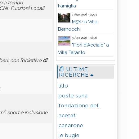
to a tempo
Famiglia
 CCNL Funzioni Locali
1 Ago 2026 - 15:03
M5S su Villa
Bernocchi
3 Ago 2026 - 18:06
"Fiori d'Acciaio" a
Villa Taranto
iberi, con l’obiettivo
di
ULTIME
RICERCHE
lillo
.
poste suna
fondazione dell
”: sport e inclusione
acetati
canarone
le bugie