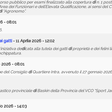
orso pubblico per esami finalizzato alla copertura
di
n. 1 pos
’Area dei Funzionari e dell’Elevata Qualificazione, ai sensi del
di
“Agronomo”.
6 - 08:01
6.
ei gatti
- 11 Aprile 2026 - 12:02
niziativa de
di
cata alla tutela dei gatti
di
proprietà e dei felini l
ochippatura.
 2026 - 08:01
ne del Consiglio
di
Quartiere Intra, avvenuto il 27 gennaio 2026
lastico provinciale
di
Baskin della Provincia del VCO “Sport Jam
o 2026 - 14:03