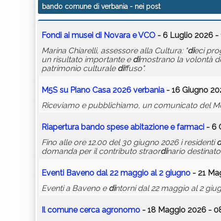
bando comune di verbania
- nei post
Fon
di
ai musei
di
Novara e VCO
- 6 Luglio 2026 -
Marina Chiarelli, assessore alla Cultura: "
di
eci prog
un risultato importante e
di
mostrano la volontà d
patrimonio culturale
di
ffuso".
M5S su Piano Casa 2026
verbania
- 16 Giugno 20
Riceviamo e pubblichiamo, un comunicato del Mo
Riapertura
bando
spese abitazione e farmaci
- 6 
Fino alle ore 12.00 del 30 giugno 2026 i residenti
d
domanda per il contributo straor
di
nario destinato
Eventi Baveno dal 22 maggio al 2 giugno
- 21 Mag
Eventi a Baveno e
di
ntorni dal 22 maggio al 2 giu
Il
comune
cerca agronomo
- 18 Maggio 2026 - 0