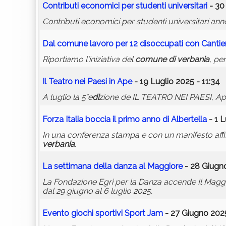
Contributi economici per studenti universitari
- 30
Contributi economici per studenti universitari a
Dal
comune
lavoro per 12
di
soccupati con Cantie
Riportiamo l'iniziativa del
comune
di
verbania
, pe
Il Teatro nei Paesi in Ape
- 19 Luglio 2025 - 11:34
A luglio la 5°e
di
zione de IL TEATRO NEI PAESI, Ape
Forza Italia boccia il primo anno
di
Albertella
- 1 L
In una conferenza stampa e con un manifesto affiss
verbania
.
La settimana della danza al Maggiore
- 28 Giugno
La Fondazione Egri per la Danza accende Il Mag
dal 29 giugno al 6 luglio 2025.
Evento giochi sportivi Sport Jam
- 27 Giugno 2025