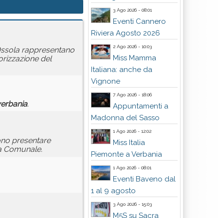
3 Ago 2026 - 08:01
Eventi Cannero
Riviera Agosto 2026
2 Ago 2026 - 10:03
ssola rappresentano
Miss Mamma
orizzazione del
Italiana: anche da
Vignone
7 Ago 2026 - 18:06
erbania
.
Appuntamenti a
Madonna del Sasso
1 Ago 2026 - 12:02
no presentare
Miss Italia
ia Comunale.
Piemonte a Verbania
1 Ago 2026 - 08:01
Eventi Baveno dal
1 al 9 agosto
3 Ago 2026 - 15:03
M5S su Sacra