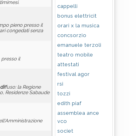
ltimimesi.
cappelli
bonus elettricit
mpo pieno presso il
orari x la musica
tari congedati senza
concsorzio
emanuele terzoli
teatro mobile
presso il
attestati
festival agor
rsi
di
ffuso: la Regione
esco, Residenze Sabaude
tozzi
edith piaf
assemblea ance
ell'Amministrazione
vco
societ