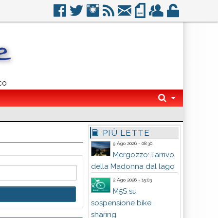
co
PIÙ LETTE
9 Ago 2026 - 08:30
Mergozzo: l'arrivo
della Madonna dal lago
2 Ago 2026 - 15:03
M5S su
sospensione bike
sharing