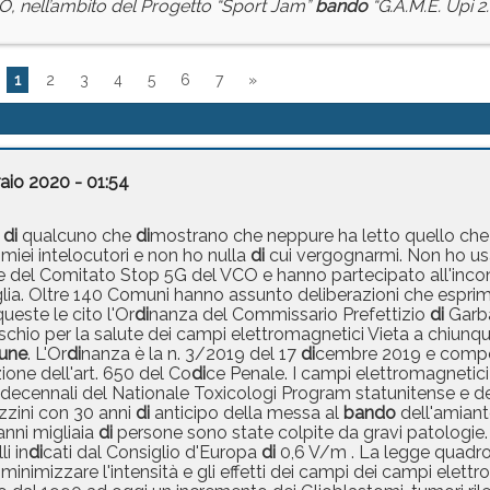
, nell’ambito del Progetto “Sport Jam”
bando
“G.A.M.E. Upi 2.
1
2
3
4
5
6
7
»
aio 2020 - 01:54
e
di
qualcuno che
di
mostrano che neppure ha letto quello che
i miei intelocutori e non ho nulla
di
cui vergognarmi. Non ho us
arte del Comitato Stop 5G del VCO e hanno partecipato all'inc
glia. Oltre 140 Comuni hanno assunto deliberazioni che espri
este le cito l'Or
di
nanza del Commissario Prefettizio
di
Garb
rischio per la salute dei campi elettromagnetici Vieta a chiun
une
. L'Or
di
nanza è la n. 3/2019 del 17
di
cembre 2019 e compor
zione dell'art. 650 del Co
di
ce Penale. I campi elettromagnetici
decennali del Nationale Toxicologi Program statunitense e del
zzini con 30 anni
di
anticipo della messa al
bando
dell'amian
anni migliaia
di
persone sono state colpite da gravi patologie. Su
i in
di
cati dal Consiglio d'Europa
di
0,6 V/m . La legge quadro 
minimizzare l'intensità e gli effetti dei campi dei campi elettr