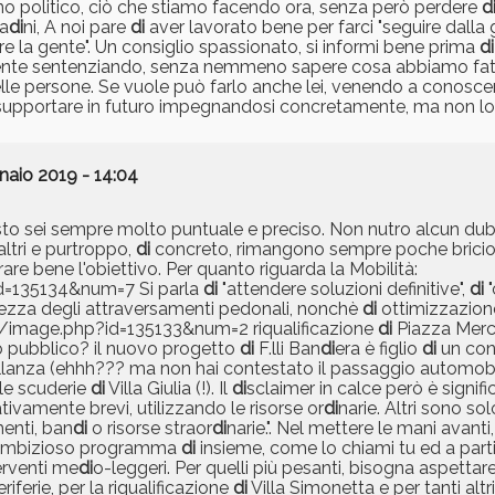
no politico, ciò che stiamo facendo ora, senza però perdere
d
ta
di
ni, A noi pare
di
aver lavorato bene per farci "seguire dalla 
re la gente". Un consiglio spassionato, si informi bene prima
di
a gente sentenziando, senza nemmeno sapere cosa abbiamo fa
delle persone. Se vuole può farlo anche lei, venendo a conoscer
upportare in futuro impegnandosi concretamente, ma non lo
naio 2019 - 14:04
esto sei sempre molto puntuale e preciso. Non nutro alcun dub
altri e purtroppo,
di
concreto, rimangono sempre poche briciol
re bene l'obiettivo. Per quanto riguarda la Mobilità:
id=135134&num=7 Si parla
di
"attendere soluzioni definitive",
di
"
urezza degli attraversamenti pedonali, nonchè
di
ottimizzazione
it/image.php?id=135133&num=2 riqualificazione
di
Piazza Merc
 pubblico? il nuovo progetto
di
F.lli Ban
di
era è figlio
di
un co
lanza (ehhh??? ma non hai contestato il passaggio automobil
le scuderie
di
Villa Giulia (!). Il
di
sclaimer in calce però è signific
tivamente brevi, utilizzando le risorse or
di
narie. Altri sono sol
enti, ban
di
o risorse straor
di
narie.". Nel mettere le mani avanti
un ambizioso programma
di
insieme, come lo chiami tu ed a partir
terventi me
di
o-leggeri. Per quelli più pesanti, bisogna aspettar
riferie, per la riqualificazione
di
Villa Simonetta e per tanti altri