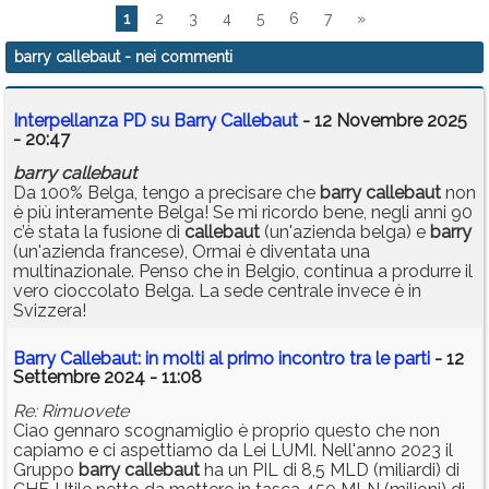
1
2
3
4
5
6
7
»
barry callebaut
- nei commenti
Interpellanza PD su Barry Callebaut
- 12 Novembre 2025
- 20:47
barry
callebaut
Da 100% Belga, tengo a precisare che
barry
callebaut
non
è più interamente Belga! Se mi ricordo bene, negli anni 90
c’è stata la fusione di
callebaut
(un'azienda belga) e
barry
(un'azienda francese), Ormai è diventata una
multinazionale. Penso che in Belgio, continua a produrre il
vero cioccolato Belga. La sede centrale invece è in
Svizzera!
Barry Callebaut: in molti al primo incontro tra le parti
- 12
Settembre 2024 - 11:08
Re: Rimuovete
Ciao gennaro scognamiglio è proprio questo che non
capiamo e ci aspettiamo da Lei LUMI. Nell'anno 2023 il
Gruppo
barry
callebaut
ha un PIL di 8,5 MLD (miliardi) di