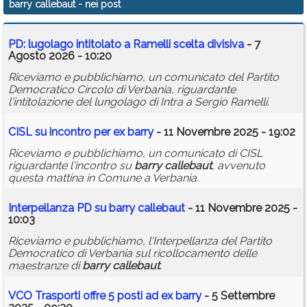
barry callebaut
- nei post
Calendario
PD: lugolago intitolato a Ramelli scelta divisiva
- 7
Annunci
Agosto 2026 - 10:20
Riceviamo e pubblichiamo, un comunicato del Partito
Democratico Circolo di Verbania, riguardante
l'intitolazione del lungolago di Intra a Sergio Ramelli.
CISL su incontro per ex
barry
- 11 Novembre 2025 - 19:02
Riceviamo e pubblichiamo, un comunicato di CISL
riguardante l'incontro su
barry
callebaut
, avvenuto
questa mattina in Comune a Verbania.
Interpellanza PD su
barry
callebaut
- 11 Novembre 2025 -
10:03
Riceviamo e pubblichiamo, l'Interpellanza del Partito
Democratico di Verbania sul ricollocamento delle
maestranze di
barry
callebaut
.
VCO Trasporti offre 5 posti ad ex
barry
- 5 Settembre