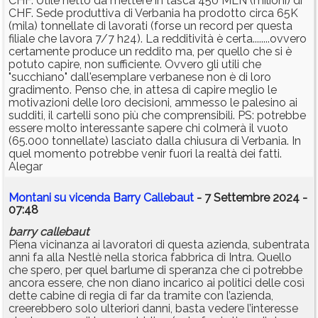
CHF. Utile netto da mettere in tasca 450 MLN (milioni) di
CHF. Sede produttiva di Verbania ha prodotto circa 65K
(mila) tonnellate di lavorati (forse un record per questa
filiale che lavora 7/7 h24). La redditività è certa........ovvero
certamente produce un reddito ma, per quello che si è
potuto capire, non sufficiente. Ovvero gli utili che
"succhiano" dall'esemplare verbanese non è di loro
gradimento. Penso che, in attesa di capire meglio le
motivazioni delle loro decisioni, ammesso le palesino ai
sudditi, il cartelli sono più che comprensibili. PS: potrebbe
essere molto interessante sapere chi colmerà il vuoto
(65.000 tonnellate) lasciato dalla chiusura di Verbania. In
quel momento potrebbe venir fuori la realtà dei fatti.
Alegar
Montani su vicenda Barry Callebaut
- 7 Settembre 2024 -
07:48
barry
callebaut
Piena vicinanza ai lavoratori di questa azienda, subentrata
anni fa alla Nestlè nella storica fabbrica di Intra. Quello
che spero, per quel barlume di speranza che ci potrebbe
ancora essere, che non diano incarico ai politici delle così
dette cabine di regia di far da tramite con l’azienda,
creerebbero solo ulteriori danni, basta vedere l’interesse