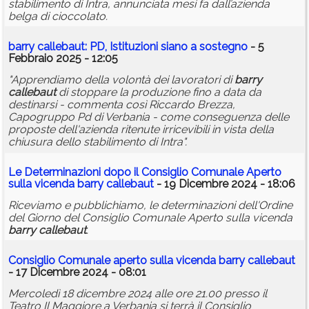
stabilimento di Intra, annunciata mesi fa dall’azienda
belga di cioccolato.
barry
callebaut
: PD, Istituzioni siano a sostegno
- 5
Febbraio 2025 - 12:05
"Apprendiamo della volontà dei lavoratori di
barry
callebaut
di stoppare la produzione fino a data da
destinarsi - commenta così Riccardo Brezza,
Capogruppo Pd di Verbania - come conseguenza delle
proposte dell'azienda ritenute irricevibili in vista della
chiusura dello stabilimento di Intra".
Le Determinazioni dopo il Consiglio Comunale Aperto
sulla vicenda
barry
callebaut
- 19 Dicembre 2024 - 18:06
Riceviamo e pubblichiamo, le determinazioni dell'Ordine
del Giorno del Consiglio Comunale Aperto sulla vicenda
barry
callebaut
.
Consiglio Comunale aperto sulla vicenda
barry
callebaut
- 17 Dicembre 2024 - 08:01
Mercoledì 18 dicembre 2024 alle ore 21.00 presso il
Teatro Il Maggiore a Verbania si terrà il Consiglio