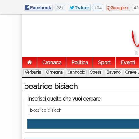
Facebook
281
Twitter
104
Google+
49
I
Cronaca
Politica
Sport
Eventi
Verbania
Omegna
Cannobio
Stresa
Baveno
Gravel
beatrice bisiach
Inserisci quello che vuoi cercare