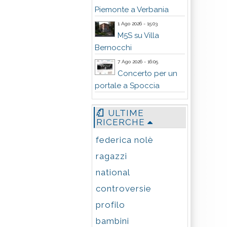
Piemonte a Verbania
1 Ago 2026 - 15:03
M5S su Villa
Bernocchi
7 Ago 2026 - 16:05
Concerto per un
portale a Spoccia
ULTIME
RICERCHE
federica nolè
ragazzi
national
controversie
profilo
bambini