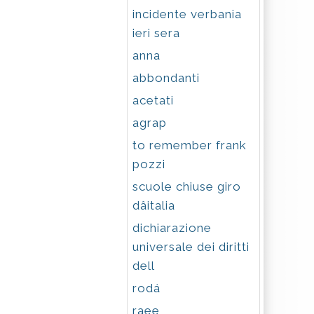
incidente verbania
ieri sera
anna
abbondanti
acetati
agrap
to remember frank
pozzi
scuole chiuse giro
dâitalia
dichiarazione
universale dei diritti
dell
rodá
raee