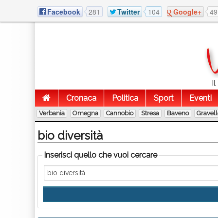
Facebook
281
Twitter
104
Google+
49
I
Cronaca
Politica
Sport
Eventi
Verbania
Omegna
Cannobio
Stresa
Baveno
Gravel
bio diversità
Inserisci quello che vuoi cercare