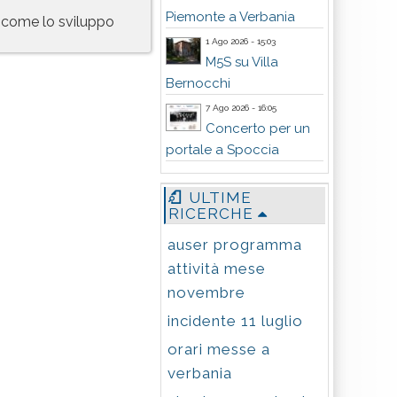
Piemonte a Verbania
 come lo sviluppo
1 Ago 2026 - 15:03
M5S su Villa
Bernocchi
7 Ago 2026 - 16:05
Concerto per un
portale a Spoccia
ULTIME
RICERCHE
auser programma
attività mese
novembre
incidente 11 luglio
orari messe a
verbania