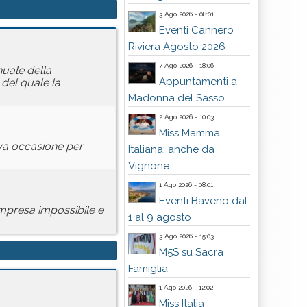
3 Ago 2026 - 08:01
Eventi Cannero
Riviera Agosto 2026
7 Ago 2026 - 18:06
nuale della
Appuntamenti a
 del quale la
Madonna del Sasso
2 Ago 2026 - 10:03
Miss Mamma
ova occasione per
Italiana: anche da
Vignone
1 Ago 2026 - 08:01
Eventi Baveno dal
'impresa impossibile e
1 al 9 agosto
3 Ago 2026 - 15:03
M5S su Sacra
Famiglia
1 Ago 2026 - 12:02
Miss Italia