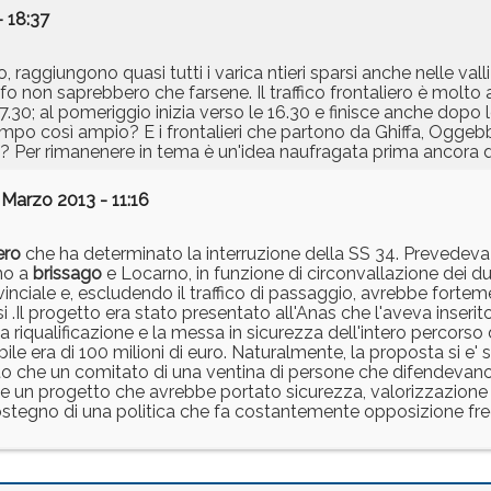
- 18:37
o, raggiungono quasi tutti i varica ntieri sparsi anche nelle valli
sacfo non saprebbero che farsene. Il traffico frontaliero è molto
e 7.30; al pomeriggio inizia verso le 16.30 e finisce anche dopo
tempo così ampio? E i frontalieri che partono da Ghiffa, Oggeb
o? Per rimanenere in tema è un'idea naufragata prima ancora d
 Marzo 2013 - 11:16
ero
che ha determinato la interruzione della SS 34. Prevedeva
ino a
brissago
e Locarno, in funzione di circonvallazione dei due 
inciale e, escludendo il traffico di passaggio, avrebbe fortem
i .Il progetto era stato presentato all'Anas che l'aveva inserit
riqualificazione e la messa in sicurezza dell'intero percorso d
le era di 100 milioni di euro. Naturalmente, la proposta si e' 
tato che un comitato di una ventina di persone che difendevano 
he un progetto che avrebbe portato sicurezza, valorizzazione t
sostegno di una politica che fa costantemente opposizione f