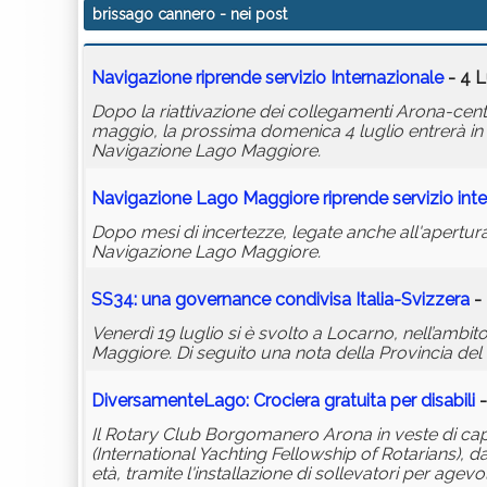
brissago cannero
- nei post
Navigazione riprende servizio Internazionale
- 4 L
Dopo la riattivazione dei collegamenti Arona-cent
maggio, la prossima domenica 4 luglio entrerà in 
Navigazione Lago Maggiore.
Navigazione Lago Maggiore riprende servizio int
Dopo mesi di incertezze, legate anche all'apertura 
Navigazione Lago Maggiore.
SS34: una governance condivisa Italia-Svizzera
- 
Venerdì 19 luglio si è svolto a Locarno, nell’ambit
Maggiore. Di seguito una nota della Provincia del
DiversamenteLago: Crociera gratuita per disabili
-
Il Rotary Club Borgomanero Arona in veste di capofil
(International Yachting Fellowship of Rotarians), d
età, tramite l'installazione di sollevatori per agevo