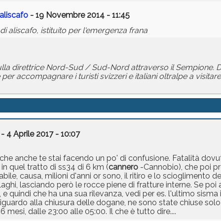
 aliscafo
- 19 Novembre 2014 - 11:45
 aliscafo, istituito per l'emergenza frana
ulla direttrice Nord-Sud / Sud-Nord attraverso il Sempione.
er accompagnare i turisti svizzeri e italiani oltralpe a visitar
- 4 Aprile 2017 - 10:07
e anche te stai facendo un po' di confusione. Fatalità dovut
 in quel tratto di ss34 di 6 km (
cannero
-Cannobio), che poi pr
iabile, causa, milioni d'anni or sono, il ritiro e lo scioglimento d
i laghi, lasciando però le rocce piene di fratture interne. Se p
e quindi che ha una sua rilevanza, vedi per es. l'ultimo sisma in
Riguardo alla chiusura delle dogane, ne sono state chiuse solo 
si, dalle 23:00 alle 05:00. Il che è tutto dire....