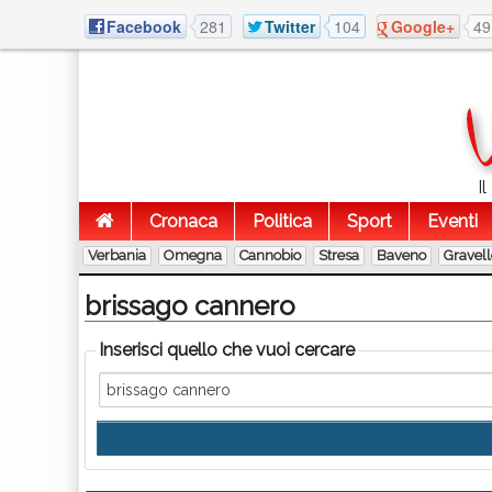
Facebook
281
Twitter
104
Google+
49
I
Cronaca
Politica
Sport
Eventi
Verbania
Omegna
Cannobio
Stresa
Baveno
Gravel
brissago cannero
Inserisci quello che vuoi cercare