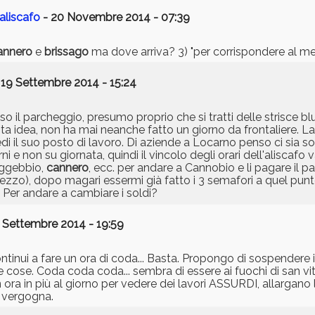
 aliscafo
- 20 Novembre 2014 - 07:39
annero
e
brissago
ma dove arriva? 3) "per corrispondere al megl
 19 Settembre 2014 - 15:24
so il parcheggio, presumo proprio che si tratti delle strisce 
ta idea, non ha mai neanche fatto un giorno da frontaliere. 
di il suo posto di lavoro. Di aziende a Locarno penso ci sia sol
ni e non su giornata, quindi il vincolo degli orari dell'aliscafo 
Oggebbio,
cannero
, ecc. per andare a Cannobio e li pagare il p
ezzo), dopo magari essermi già fatto i 3 semafori a quel punt
 Per andare a cambiare i soldi?
 Settembre 2014 - 19:59
ontinui a fare un ora di coda... Basta. Propongo di sospendere i
e cose. Coda coda coda... sembra di essere ai fuochi di san v
n ora in più al giorno per vedere dei lavori ASSURDI, allargano 
. vergogna.