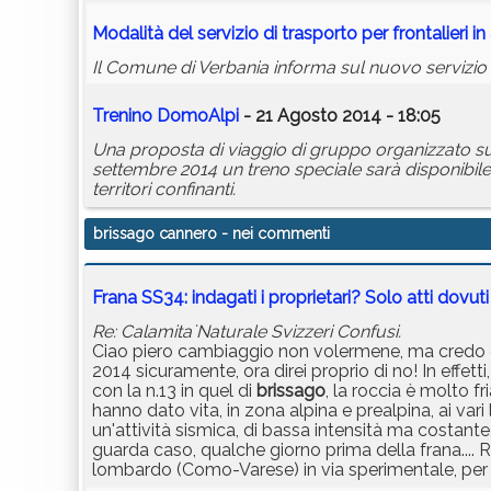
Modalità del servizio di trasporto per frontalieri in
Il Comune di Verbania informa sul nuovo servizio di
Trenino DomoAlpi
- 21 Agosto 2014 - 18:05
Una proposta di viaggio di gruppo organizzato s
settembre 2014 un treno speciale sarà disponibile p
territori confinanti.
brissago cannero
- nei commenti
Frana SS34: indagati i proprietari? Solo atti dovuti
Re: Calamita`Naturale Svizzeri Confusi.
Ciao piero cambiaggio non volermene, ma credo ch
2014 sicuramente, ora direi proprio di no! In effetti,
con la n.13 in quel di
brissago
, la roccia è molto fr
hanno dato vita, in zona alpina e prealpina, ai var
un'attività sismica, di bassa intensità ma costante, 
guarda caso, qualche giorno prima della frana.... 
lombardo (Como-Varese) in via sperimentale, per 6 me