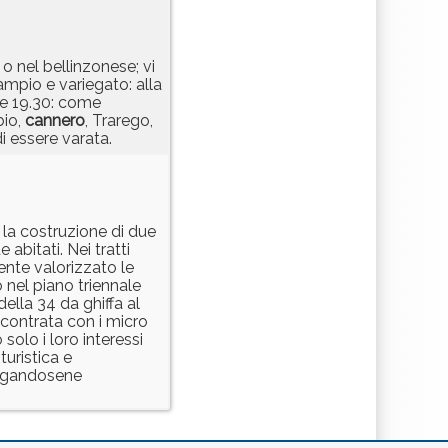
 o nel bellinzonese; vi
 ampio e variegato: alla
 le 19.30: come
bio,
cannero
, Trarego,
i essere varata.
 la costruzione di due
abitati. Nei tratti
ente valorizzato le
o nel piano triennale
ella 34 da ghiffa al
scontrata con i micro
solo i loro interessi
uristica e
regandosene