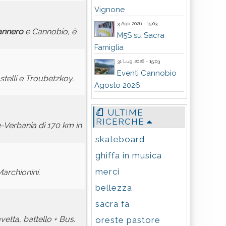
Vignone
3 Ago 2026 - 15:03
annero
e Cannobio, è
M5S su Sacra
Famiglia
31 Lug 2026 - 15:03
Eventi Cannobio
stelli e Troubetzkoy.
Agosto 2026
ULTIME
RICERCHE
e-Verbania di 170 km in
skateboard
ghiffa in musica
merci
archionini.
bellezza
sacra fa
etta, battello + Bus.
oreste pastore