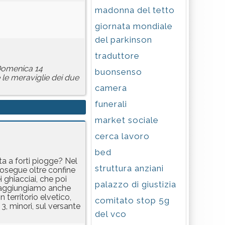
madonna del tetto
giornata mondiale
del parkinson
traduttore
 Domenica 14
buonsenso
e le meraviglie dei due
camera
funerali
market sociale
cerca lavoro
bed
a a forti piogge? Nel
struttura anziani
osegue oltre confine
ei ghiacciai, che poi
palazzo di giustizia
oi aggiungiamo anche
 territorio elvetico,
comitato stop 5g
3, minori, sul versante
del vco