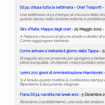
SS34: chiusa tutta la settimana - Orari Trasporti
- 
Una settimana circa il tempo di chiusura della str
quanto deciso nella riunione odierna in prefettura
Giro d'Italia: Mappa degli orari
- 25 Maggio 2015 -
A Pallanza chiusura di alcune strade e divieto di s
Come raggiungere Verbania.
Come arrivare a Verbania il giorno della Tappa
- 2
Di seguito alcune proposte per giungere a Verbania
piena tranquillità, sfruttando i mezzi pubblici senz
I primi 200 giorni di Amministrazione Marchionini
-
Si è tenuta questa mattina la conferenza stampa ch
Riportiamo il documento integrale.
Frana SS34: navetta nel week end
- 5 Dicembre 2
Riceviamo e pubblichiamo, una nota del sindaco Silv