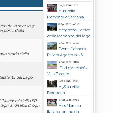
1 Ago 2026 - 12:02
Miss Italia
Piemonte a Verbania
8 Ago 2026 - 08:30
vvenuta lo scorso 31
Mergozzo: l'arrivo
asporto della
della Madonna dal lago
3 Ago 2026 - 08:01
Eventi Cannero
uovo orario della
Riviera Agosto 2026
3 Ago 2026 - 18:06
"Fiori d'Acciaio" a
Villa Taranto
Statale 34 del Lago
1 Ago 2026 - 15:03
M5S su Villa
Bernocchi
2 Ago 2026 - 10:03
 “Mariners” dell’IYFR
ghi ai disabili di ogni
Miss Mamma
Italiana: anche da