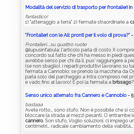
Modalità del servizio di trasporto per frontalieri in
fantastico!
1) "atterraggio a terra" 2) fermate straordinarie a
c
"Frontalieri con le Ali: pronti per il volo di prova?"
-
Frontalieri....su quattro ruote
@lupusinfabula: l'articolo parla di costo X compre
concordo sul fatto che chi ha messo in piedi ques
avrebbe senso per chi da li, puo' raggiungere a pie
(se non sbaglio), i reparti produttivi lavorano su tur
fermata a Cannobio: se prendo la macchina da 
parla solo del parcheggio a Intra compreso nel pr
e vado fino al lavoro! E poi la fermata a
brissago
?
Senso unico alternato fra Cannero e Cannobio
- 5
bastaaa
Avete rotto... sono stufo. Non è possibile che si c
bloccare la strada ai mezzi pesanti. O entrambe l
cannero
. Son stufo. Voglio soluzioni. ci impiego u
centimetri... radicale cambiamento della viabilità..