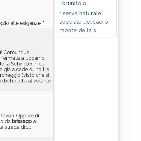
ilbrunitoio
riserva naturale
speciale del sacro
io alle esigenze..."
monte della s
blu! Comunque
La fermata a Locarno
o la Schindler in cui
va già a cadere. Inoltre
archeggio (visto che si
o beh..resto al volante
 lavori. Oppure di
ito da
brissago
a
la strada di 10