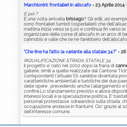
Marchionini: frontalieri in aliscafo
- 23 Aprile 2014 
E poi ?
E una volta arrivatia
brissago
? Gli edili, ad esempi
sono frontalieri turnisti (ospedalieri) che dell'ali
mattina inizia verso le 5.00 e continua fin verso l
organizzare delle corse di aliscafo in un arco di 
cannobio e valle che se ne farebbero dell'aliscaf
"Che fine ha fatto la variante alla statale 34?"
- 26
RIQUALIFICAZIONE STRADA STATALE 34
il progetto e' nato nel 2002 dopo la frana di
cann
gallerie, simili a quelle realizzate dal Cantone Tic
corrispondenti l'attuale SS sarebbe diventata prov
caratteristiche ambientali e turistiche dei due paes
delle opere , prevedendo anche l'allargamento e la 
confine.Lo stanziamento previsto e allora disponibi
interessi locali e la speculazione politica. E' bas
personali protestasse, sdraiandosi sulla strada, c
occupazione andasse in frantumi. Cio' grazie al 
dell'interesse comune.