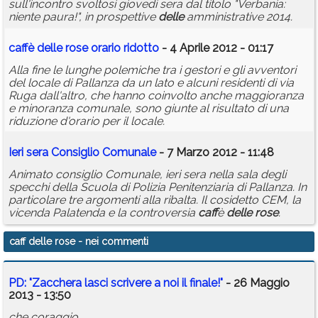
sull'incontro svoltosi giovedì sera dal titolo "Verbania:
niente paura!", in prospettive
delle
amministrative 2014.
caff
è
delle
rose
orario ridotto
- 4 Aprile 2012 - 01:17
Alla fine le lunghe polemiche tra i gestori e gli avventori
del locale di Pallanza da un lato e alcuni residenti di via
Ruga dall'altro, che hanno coinvolto anche maggioranza
e minoranza comunale, sono giunte al risultato di una
riduzione d'orario per il locale.
Ieri sera Consiglio Comunale
- 7 Marzo 2012 - 11:48
Animato consiglio Comunale, ieri sera nella sala degli
specchi della Scuola di Polizia Penitenziaria di Pallanza. In
particolare tre argomenti alla ribalta. Il cosidetto CEM, la
vicenda Palatenda e la controversia
caff
è
delle
rose
.
caff delle rose
- nei commenti
PD: "Zacchera lasci scrivere a noi il finale!"
- 26 Maggio
2013 - 13:50
che coraggio...