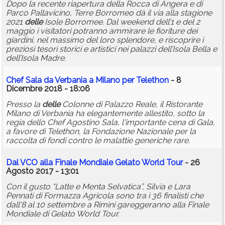
Dopo la recente riapertura della Rocca di Angera e di
Parco Pallavicino, Terre Borromeo dà il via alla stagione
2021
delle
Isole Borromee. Dal weekend dell’1 e del 2
maggio i visitatori potranno ammirare le fioriture dei
giardini, nel massimo del loro splendore, e riscoprire i
preziosi tesori storici e artistici nei palazzi dell’Isola Bella e
dell’Isola Madre.
Chef Sala da Verbania a Milano per Telethon
- 8
Dicembre 2018 - 18:06
Presso la
delle
Colonne di Palazzo Reale, il Ristorante
Milano di Verbania ha elegantemente allestito, sotto la
regia dello Chef Agostino Sala, l'importante cena di Gala,
a favore di Telethon, la Fondazione Nazionale per la
raccolta di fondi contro le malattie generiche rare.
Dal VCO alla Finale Mondiale Gelato World Tour
- 26
Agosto 2017 - 13:01
Con il gusto “Latte e Menta Selvatica”, Silvia e Lara
Pennati di Formazza Agricola sono tra i 36 finalisti che
dall'8 al 10 settembre a Rimini gareggeranno alla Finale
Mondiale di Gelato World Tour.