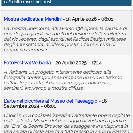
caff delle rose
- nei post
Calendario
Mostra dedicata a Mendini
- 15 Aprile 2026 - 08:01
Annunci
La mostra ripercorre, attraverso 130 opere, la carriera di
uno dei più geniali interpreti del design e dell’architettura
del Novecento, dagli esordi nel Radical Design milanese
degli anni settanta, ai riflessi postmoderni. A cura di
Loredana Parmesani.
FotoFestival Verbania
- 20 Aprile 2025 - 17:14
A Verbania un progetto interamente dedicato alla
fotografia contemporanea propone un nuovo turismo
culturale: per tutto il mese di maggio conferenze,
seminari, workshop e mostre diffuse.
L'arte nel bicchiere al Museo del Paesaggio
- 18
Settembre 2024 - 08:01
Undici nuovi cocktails ispirati ad altrettante opere ospitate
nelle sale del Museo del Paesaggio di Verbania a partire
da "Eva" di Sophie Browne, da assaggiare in anteprima in
una serata di festa aperta a tutti presso la sede di Palazzo