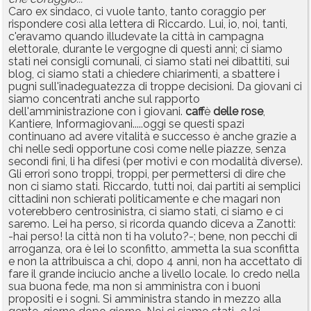
Caro ex sindaco, ci vuole tanto, tanto coraggio per
rispondere così alla lettera di Riccardo. Lui, io, noi, tanti,
c'eravamo quando illudevate la città in campagna
elettorale, durante le vergogne di questi anni; ci siamo
stati nei consigli comunali, ci siamo stati nei dibattiti, sui
blog, ci siamo stati a chiedere chiarimenti, a sbattere i
pugni sull'inadeguatezza di troppe decisioni. Da giovani ci
siamo concentrati anche sul rapporto
dell'amministrazione con i giovani.
caff
è
delle
rose
,
Kantiere, Informagiovani.....oggi se questi spazi
continuano ad avere vitalità e successo è anche grazie a
chi nelle sedi opportune così come nelle piazze, senza
secondi fini, li ha difesi (per motivi e con modalità diverse).
Gli errori sono troppi, troppi, per permettersi di dire che
non ci siamo stati. Riccardo, tutti noi, dai partiti ai semplici
cittadini non schierati politicamente e che magari non
voterebbero centrosinistra, ci siamo stati, ci siamo e ci
saremo. Lei ha perso, si ricorda quando diceva a Zanotti:
-hai perso! la città non ti ha voluto?-; bene, non pecchi di
arroganza, ora è lei lo sconfitto, ammetta la sua sconfitta
e non la attribuisca a chi, dopo 4 anni, non ha accettato di
fare il grande inciucio anche a livello locale. Io credo nella
sua buona fede, ma non si amministra con i buoni
propositi e i sogni. Si amministra stando in mezzo alla