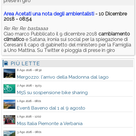
prese in giro
Area Acetati una nota degli ambientalisti
- 10 Dicembre
2018 - 08:54
Re: Re: Re: bastaaaa
Ciao marco Pubblicato il 9 dicembre 2018
cambiamento
climatico
e Satana, ironia sui social per la spiegazione di
Ceresani Il capo di gabinetto del ministero per la Famiglia
a Uno Mattina. Su Twitter è pioggia di prese in giro
PIÙ LETTE
8 Ago 2026 - 08:30
Mergozzo: l'arrivo della Madonna dal lago
2 Ago 2026 - 15:03
M5S su sospensione bike sharing
1 Ago 2026 - 08:01
Eventi Baveno dal 1 al 9 agosto
1 Ago 2026 - 12:02
Miss Italia Piemonte a Verbania
3 Ago 2026 - 08:01