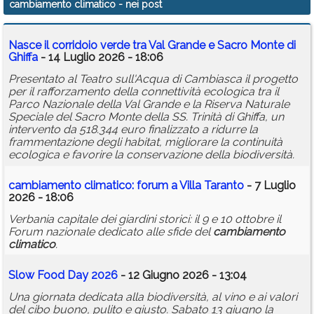
cambiamento climatico
- nei post
Calendario
Nasce il corridoio verde tra Val Grande e Sacro Monte di
Annunci
Ghiffa
- 14 Luglio 2026 - 18:06
Presentato al Teatro sull'Acqua di Cambiasca il progetto
per il rafforzamento della connettività ecologica tra il
Parco Nazionale della Val Grande e la Riserva Naturale
Speciale del Sacro Monte della SS. Trinità di Ghiffa, un
intervento da 518.344 euro finalizzato a ridurre la
frammentazione degli habitat, migliorare la continuità
ecologica e favorire la conservazione della biodiversità.
cambiamento
climatico
: forum a Villa Taranto
- 7 Luglio
2026 - 18:06
Verbania capitale dei giardini storici: il 9 e 10 ottobre il
Forum nazionale dedicato alle sfide del
cambiamento
climatico
.
Slow Food Day 2026
- 12 Giugno 2026 - 13:04
Una giornata dedicata alla biodiversità, al vino e ai valori
del cibo buono, pulito e giusto. Sabato 13 giugno la