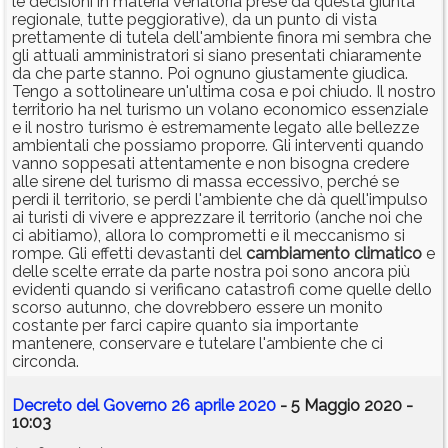
le decisioni in materia venatoria prese da questa giunta
regionale, tutte peggiorative), da un punto di vista
prettamente di tutela dell'ambiente finora mi sembra che
gli attuali amministratori si siano presentati chiaramente
da che parte stanno. Poi ognuno giustamente giudica.
Tengo a sottolineare un'ultima cosa e poi chiudo. Il nostro
territorio ha nel turismo un volano economico essenziale
e il nostro turismo è estremamente legato alle bellezze
ambientali che possiamo proporre. Gli interventi quando
vanno soppesati attentamente e non bisogna credere
alle sirene del turismo di massa eccessivo, perché se
perdi il territorio, se perdi l'ambiente che dà quell'impulso
ai turisti di vivere e apprezzare il territorio (anche noi che
ci abitiamo), allora lo comprometti e il meccanismo si
rompe. Gli effetti devastanti del
cambiamento
climatico
e
delle scelte errate da parte nostra poi sono ancora più
evidenti quando si verificano catastrofi come quelle dello
scorso autunno, che dovrebbero essere un monito
costante per farci capire quanto sia importante
mantenere, conservare e tutelare l'ambiente che ci
circonda.
Decreto del Governo 26 aprile 2020
- 5 Maggio 2020 -
10:03