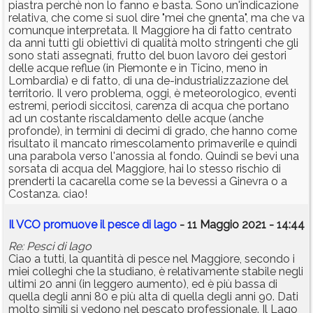
piastra perchè non lo fanno e basta. Sono un'indicazione
relativa, che come si suol dire "mei che gnenta", ma che va
comunque interpretata. Il Maggiore ha di fatto centrato
da anni tutti gli obiettivi di qualità molto stringenti che gli
sono stati assegnati, frutto del buon lavoro dei gestori
delle acque reflue (in Piemonte e in Ticino, meno in
Lombardia) e di fatto, di una de-industrializzazione del
territorio. Il vero problema, oggi, è meteorologico, eventi
estremi, periodi siccitosi, carenza di acqua che portano
ad un costante riscaldamento delle acque (anche
profonde), in termini di decimi di grado, che hanno come
risultato il mancato rimescolamento primaverile e quindi
una parabola verso l'anossia al fondo. Quindi se bevi una
sorsata di acqua del Maggiore, hai lo stesso rischio di
prenderti la cacarella come se la bevessi a Ginevra o a
Costanza. ciao!
Il VCO promuove il pesce di lago
- 11 Maggio 2021 - 14:44
Re: Pesci di lago
Ciao a tutti, la quantità di pesce nel Maggiore, secondo i
miei colleghi che la studiano, è relativamente stabile negli
ultimi 20 anni (in leggero aumento), ed è più bassa di
quella degli anni 80 e più alta di quella degli anni 90. Dati
molto simili si vedono nel pescato professionale. Il Lago