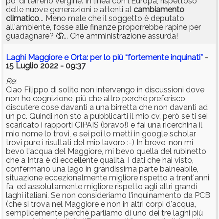
po' di terreno vergine. In linea con l'Europa, rispettoso
delle nuove generazioni e attenti al
cambiamento
climatico
... Meno male che il soggetto è deputato
all'ambiente, fosse alle finanze proporrebbe rapine per
guadagnare? 🤦... Che amministrazione assurda!
Laghi Maggiore e Orta: per lo più “fortemente inquinati”
-
15 Luglio 2022 - 09:37
Re:
Ciao Filippo di solito non intervengo in discussioni dove
non ho cognizione, più che altro perchè preferisco
discutere cose davanti a una birretta che non davanti ad
un pc. Quindi non sto a pubblicarti il mio cv, però se ti sei
scaricato i rapporti CIPAIS (bravo!) e fai una ricerchina il
mio nome lo trovi, e sei poi lo metti in google scholar
trovi pure i risultati del mio lavoro :-) In breve, non mi
bevo l'acqua del Maggiore, mi bevo quella del rubinetto
che a Intra è di eccellente qualità. I dati che hai visto,
confermano una lago in grandissima parte balneabile,
situazione eccezionalmente migliore rispetto a trent'anni
fa, ed assolutamente migliore rispetto agli altri grandi
laghi italiani. Se non consideriamo l'inquinamento da PCB
(che si trova nel Maggiore e non in altri corpi d'acqua,
semplicemente perchè parliamo di uno dei tre laghi più