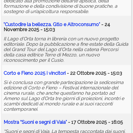
dedicato alla promozione dell’arte apistica, della
formazione e della condivisione di buone pratiche, a
sostegno di un’apicoltura responsabile.
"Custodire la bellezza. Gtlo e Altroconsumo"
- 24
Novembre 2025 - 15:03
Il Lago d'Orta torna in libreria con un nuovo progetto
editoriale. Dopo la pubblicazione a fine estate della Guida
del Grand Tour del Lago d'Orta nella catena Percorsi
della casa editrice Terre di Mezzo, un nuovo
riconoscimento per il Cusio.
Corto e Fieno 2025 i vincitori
- 22 Ottobre 2025 - 15:03
Si è conclusa con grande partecipazione la sedicesima
edizione di Corto e Fieno – Festival internazionale del
cinema rurale, che anche quest’anno ha portato ad
Ameno sul Lago d’Orta tre giorni di proiezioni, incontri e
scambi dedicati al mondo rurale e ai suoi racconti
contemporanei.
Mostra “Suoni e segni di Vaia"
- 17 Ottobre 2025 - 16:05
“Suoni e segni di Vaia. La tempesta raccontata dai suoni,