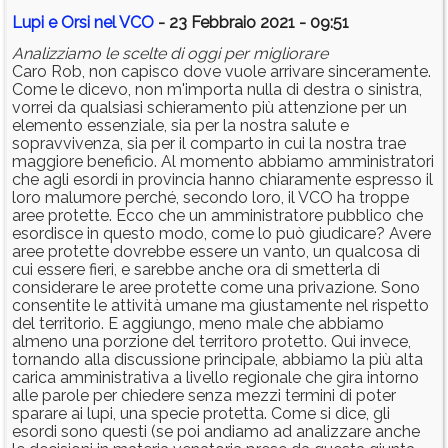
Lupi e Orsi nel VCO
- 23 Febbraio 2021 - 09:51
Analizziamo le scelte di oggi per migliorare
Caro Rob, non capisco dove vuole arrivare sinceramente.
Come le dicevo, non m'importa nulla di destra o sinistra,
vorrei da qualsiasi schieramento più attenzione per un
elemento essenziale, sia per la nostra salute e
sopravvivenza, sia per il comparto in cui la nostra trae
maggiore beneficio. Al momento abbiamo amministratori
che agli esordi in provincia hanno chiaramente espresso il
loro malumore perché, secondo loro, il VCO ha troppe
aree protette. Ecco che un amministratore pubblico che
esordisce in questo modo, come lo può giudicare? Avere
aree protette dovrebbe essere un vanto, un qualcosa di
cui essere fieri, e sarebbe anche ora di smetterla di
considerare le aree protette come una privazione. Sono
consentite le attività umane ma giustamente nel rispetto
del territorio. E aggiungo, meno male che abbiamo
almeno una porzione del territoro protetto. Qui invece,
tornando alla discussione principale, abbiamo la più alta
carica amministrativa a livello regionale che gira intorno
alle parole per chiedere senza mezzi termini di poter
sparare ai lupi, una specie protetta. Come si dice, gli
esordi sono questi (se poi andiamo ad analizzare anche