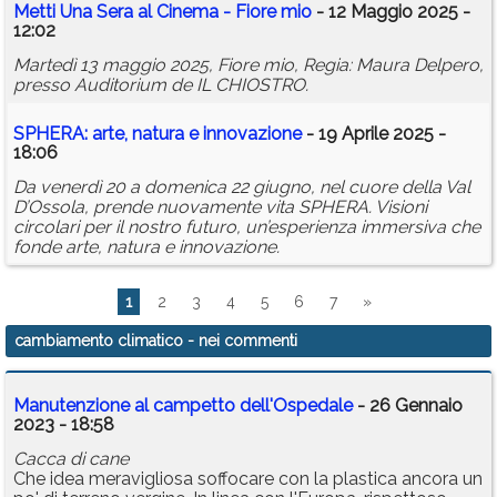
Metti Una Sera al Cinema - Fiore mio
- 12 Maggio 2025 -
12:02
Martedì 13 maggio 2025, Fiore mio, Regia: Maura Delpero,
presso Auditorium de IL CHIOSTRO.
SPHERA: arte, natura e innovazione
- 19 Aprile 2025 -
18:06
Da venerdì 20 a domenica 22 giugno, nel cuore della Val
D’Ossola, prende nuovamente vita SPHERA. Visioni
circolari per il nostro futuro, un’esperienza immersiva che
fonde arte, natura e innovazione.
1
2
3
4
5
6
7
»
cambiamento climatico
- nei commenti
Manutenzione al campetto dell'Ospedale
- 26 Gennaio
2023 - 18:58
Cacca di cane
Che idea meravigliosa soffocare con la plastica ancora un