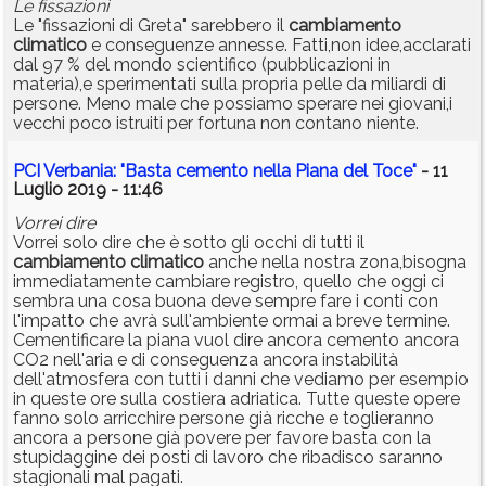
Le fissazioni
Le "fissazioni di Greta" sarebbero il
cambiamento
climatico
e conseguenze annesse. Fatti,non idee,acclarati
dal 97 % del mondo scientifico (pubblicazioni in
materia),e sperimentati sulla propria pelle da miliardi di
persone. Meno male che possiamo sperare nei giovani,i
vecchi poco istruiti per fortuna non contano niente.
PCI Verbania: "Basta cemento nella Piana del Toce"
- 11
Luglio 2019 - 11:46
Vorrei dire
Vorrei solo dire che è sotto gli occhi di tutti il
cambiamento
climatico
anche nella nostra zona,bisogna
immediatamente cambiare registro, quello che oggi ci
sembra una cosa buona deve sempre fare i conti con
l'impatto che avrà sull'ambiente ormai a breve termine.
Cementificare la piana vuol dire ancora cemento ancora
CO2 nell'aria e di conseguenza ancora instabilità
dell'atmosfera con tutti i danni che vediamo per esempio
in queste ore sulla costiera adriatica. Tutte queste opere
fanno solo arricchire persone già ricche e toglieranno
ancora a persone già povere per favore basta con la
stupidaggine dei posti di lavoro che ribadisco saranno
stagionali mal pagati.