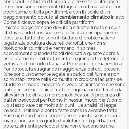
conosciuti e studiati d'Europa, a differenza di altri posti
dove non sono monitorati) il lago è in ottima salute, con
pochissime criticità puntiformi, e con il rischio di un
peggioramento dovuto al
cambiamento
climatico
in atto.
Come ti dicevo sopra, le criticità puntiformi
"microbiologiche" sono dovute a situazioni note su cui si
sta lavorando (con una certa difficoltà, principalmente
dovute al fatto che sono il risultato di problematiche
legate alla struttura delle reti dei reflui, che non si
risolvono in 10 minuti e nemmeno in 10 mesi,
specialmente quando i fondi dedicati a queste opere è
assolutamente limitato), mentre in gran parte riflettono la
vetustà del metodo di analisi. Per esempio, rimanendo a
Fondotoce, la stragrande maggioranza dei coli presenti
(che sono unicamente legate a scarico del fiume e non
sono stabilizzate nelle comunità microbiche lacustri), se
studiate in modo moderno, si vede chiaramente che sono
patogeni animali, quindi frutto di inquinamento fecale da
allevamento, di fatto non sono indicatori di presenza di
batteri pericolosi per l'uomo in nessun modo per l'uomo.
Lo stesso vale per molti altri punti. Le analisi "di legge"
invece si limitano a conte fatte come le avrebbe fatte
Pasteur, e non hanno cognizione in questo senso. Come
invece non sono in grado di valutare tutti quei batteri,
potenzialmente pericolosi, che non crescono su una