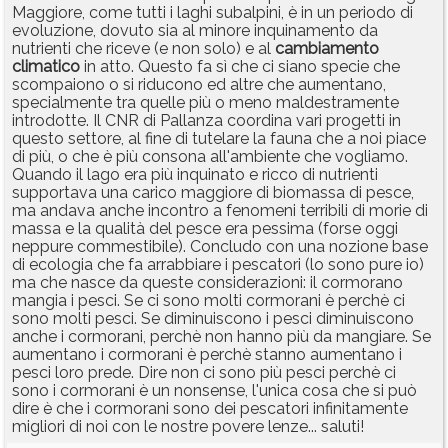
Maggiore, come tutti i laghi subalpini, è in un periodo di
evoluzione, dovuto sia al minore inquinamento da
nutrienti che riceve (e non solo) e al
cambiamento
climatico
in atto. Questo fa sì che ci siano specie che
scompaiono o si riducono ed altre che aumentano,
specialmente tra quelle più o meno maldestramente
introdotte. Il CNR di Pallanza coordina vari progetti in
questo settore, al fine di tutelare la fauna che a noi piace
di più, o che è più consona all'ambiente che vogliamo.
Quando il lago era più inquinato e ricco di nutrienti
supportava una carico maggiore di biomassa di pesce,
ma andava anche incontro a fenomeni terribili di morie di
massa e la qualità del pesce era pessima (forse oggi
neppure commestibile). Concludo con una nozione base
di ecologia che fa arrabbiare i pescatori (lo sono pure io)
ma che nasce da queste considerazioni: il cormorano
mangia i pesci. Se ci sono molti cormorani è perchè ci
sono molti pesci. Se diminuiscono i pesci diminuiscono
anche i cormorani, perchè non hanno più da mangiare. Se
aumentano i cormorani è perchè stanno aumentano i
pesci loro prede. Dire non ci sono più pesci perchè ci
sono i cormorani è un nonsense, l'unica cosa che si può
dire è che i cormorani sono dei pescatori infinitamente
migliori di noi con le nostre povere lenze... saluti!