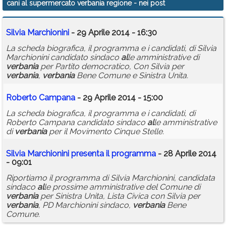
cani al supermercato verbania regione
- nei post
Calendario
Silvia Marchionini
- 29 Aprile 2014 - 16:30
Annunci
La scheda biografica, il programma e i candidati, di Silvia
Marchionini candidato sindaco
al
le amministrative di
verbania
per Partito democratico, Con Silvia per
verbania
,
verbania
Bene Comune e Sinistra Unita.
Roberto Campana
- 29 Aprile 2014 - 15:00
La scheda biografica, il programma e i candidati, di
Roberto Campana candidato sindaco
al
le amministrative
di
verbania
per il Movimento Cinque Stelle.
Silvia Marchionini presenta il programma
- 28 Aprile 2014
- 09:01
Riportiamo il programma di Silvia Marchionini, candidata
sindaco
al
le prossime amministrative del Comune di
verbania
per Sinistra Unita, Lista Civica con Silvia per
verbania
, PD Marchionini sindaco,
verbania
Bene
Comune.