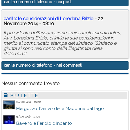
canile numero di telefono
- nei post
Calendario
canile
: le considerazioni
di
Loredana Brizio
- 22
Annunci
Novembre 2014 - 08:10
Il presidente dell’associazione amici degli animali onlus,
Avv. Loredana Brizio, ci invia le sue considerazioni in
merito al comunicato stampa del sindaco "Sindaco e
giunta si sono resi conto della illegittimità della
determina"
canile numero di telefono
- nei commenti
Nessun commento trovato
PIÙ LETTE
11 Ago 2026 - 08:30
Mergozzo: l'arrivo della Madonna dal lago
9 Ago 2026 - 15:03
Baveno e Feriolo d'Incanto