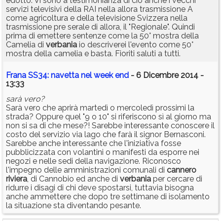
edotto. Vi sono a testimonianza di ciò anche i vecchi
servizi televisivi della RAI nella allora trasmissione A
come agricoltura e della televisione Svizzera nella
trasmissione pre serale di allora, il "Regionale". Quindi
prima di emettere sentenze come la 50° mostra della
Camelia di
verbania
io descriverei l'evento come 50°
mostra della camelia e basta. Fioriti saluti a tutti.
Frana SS34: navetta nel week end
- 6 Dicembre 2014 -
13:33
sarà vero?
Sarà vero che aprirà martedì o mercoledì prossimi la
strada? Oppure quel "9 o 10" si riferiscono sì al giorno ma
non si sa di che mese?! Sarebbe interessante conoscere il
costo del servizio via lago che farà il signor Bernasconi.
Sarebbe anche interessante che l'iniziativa fosse
pubblicizzata con volantini o manifesti da esporre nei
negozi e nelle sedi della navigazione. Riconosco
l'impegno delle amministrazioni comunali di
cannero
riviera
, di Cannobio ed anche di
verbania
per cercare di
ridurre i disagi di chi deve spostarsi, tuttavia bisogna
anche ammettere che dopo tre settimane di isolamento
la situazione sta diventando pesante.