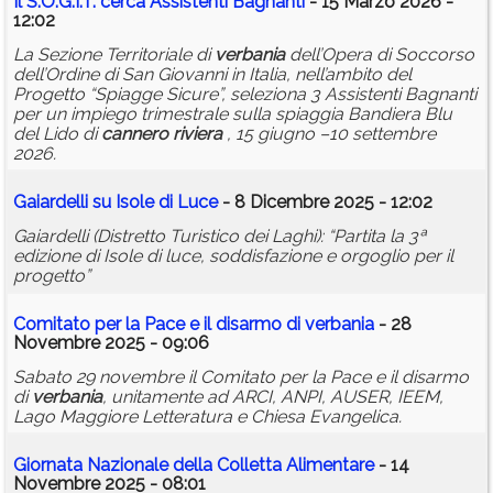
Il S.O.G.I.T. cerca Assistenti Bagnanti
- 15 Marzo 2026 -
12:02
La Sezione Territoriale di
verbania
dell’Opera di Soccorso
dell’Ordine di San Giovanni in Italia, nell’ambito del
Progetto “Spiagge Sicure”, seleziona 3 Assistenti Bagnanti
per un impiego trimestrale sulla spiaggia Bandiera Blu
del Lido di
cannero
riviera
, 15 giugno –10 settembre
2026.
Gaiardelli su Isole di Luce
- 8 Dicembre 2025 - 12:02
Gaiardelli (Distretto Turistico dei Laghi): “Partita la 3ª
edizione di Isole di luce, soddisfazione e orgoglio per il
progetto”
Comitato per la Pace e il disarmo di
verbania
- 28
Novembre 2025 - 09:06
Sabato 29 novembre il Comitato per la Pace e il disarmo
di
verbania
, unitamente ad ARCI, ANPI, AUSER, IEEM,
Lago Maggiore Letteratura e Chiesa Evangelica.
Giornata Nazionale della Colletta Alimentare
- 14
Novembre 2025 - 08:01