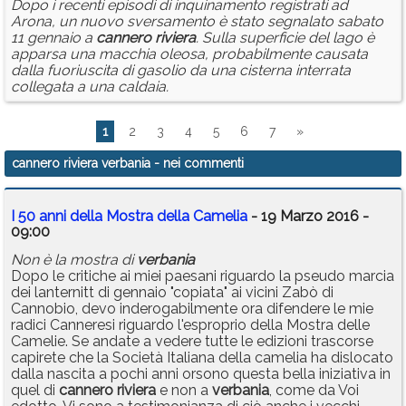
Dopo i recenti episodi di inquinamento registrati ad
Arona, un nuovo sversamento è stato segnalato sabato
11 gennaio a
cannero
riviera
. Sulla superficie del lago è
apparsa una macchia oleosa, probabilmente causata
dalla fuoriuscita di gasolio da una cisterna interrata
collegata a una caldaia.
1
2
3
4
5
6
7
»
cannero riviera verbania
- nei commenti
I 50 anni della Mostra della Camelia
- 19 Marzo 2016 -
09:00
Non è la mostra di
verbania
Dopo le critiche ai miei paesani riguardo la pseudo marcia
dei lanternitt di gennaio "copiata" ai vicini Zabò di
Cannobio, devo inderogabilmente ora difendere le mie
radici Canneresi riguardo l'esproprio della Mostra delle
Camelie. Se andate a vedere tutte le edizioni trascorse
capirete che la Società Italiana della camelia ha dislocato
dalla nascita a pochi anni orsono questa bella iniziativa in
quel di
cannero
riviera
e non a
verbania
, come da Voi