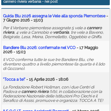
cannero riviera verbania
- nei post
Calendario
Guida Blu 2026 assegna le Vele alla sponda Piemontese
-
Annunci
7 Giugno 2026 - 15:03
Per il Verbano piemontese assegnate 5 vele a
cannero
riviera
, 4 vele a Cannobio e
verbania
, tre vele a Baveno,
Belgirate, Lesa, Meina, Dormelletto, Oggebbio e Ghiffa.
Bandiere Blu 2026: confermate nel VCO
- 17 Maggio
2026 - 15:03
Il VCO conferma tutte le sue tre Bandiere Blu, che
diventano quattro a livello piemontese (la quarta è il lido
di Gozzano).
"Tocca a te!"
- 15 Aprile 2026 - 18:06
La Fondazione Robert Hollman, con i due Centri di
Padova e
cannero
riviera
(Vb), in collaborazione con la
Federazione Nazionale delle Istituzioni Pro Ciechi e il
Serafico di Assisi, promuove e organizza: TOCCA A TE!