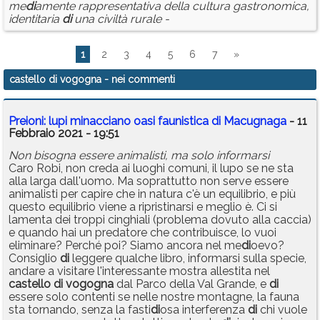
me
di
amente rappresentativa della cultura gastronomica,
identitaria
di
una civiltà rurale -
1
2
3
4
5
6
7
»
castello di vogogna
- nei commenti
Preioni: lupi minacciano oasi faunistica di Macugnaga
- 11
Febbraio 2021 - 19:51
Non bisogna essere animalisti, ma solo informarsi
Caro Robi, non creda ai luoghi comuni, il lupo se ne sta
alla larga dall'uomo. Ma soprattutto non serve essere
animalisti per capire che in natura c'è un equilibrio, e più
questo equilibrio viene a ripristinarsi e meglio è. Ci si
lamenta dei troppi cinghiali (problema dovuto alla caccia)
e quando hai un predatore che contribuisce, lo vuoi
eliminare? Perché poi? Siamo ancora nel me
di
oevo?
Consiglio
di
leggere qualche libro, informarsi sulla specie,
andare a visitare l'interessante mostra allestita nel
castello
di
vogogna
dal Parco della Val Grande, e
di
essere solo contenti se nelle nostre montagne, la fauna
sta tornando, senza la fasti
di
osa interferenza
di
chi vuole