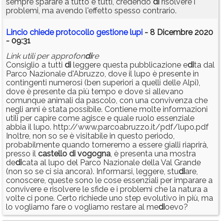
sempre sparare a tutto e tutti, credendo
di
risolvere i
problemi, ma avendo l'effetto spesso contrario.
Lincio chiede protocollo gestione lupi
- 8 Dicembre 2020
- 09:31
Link utili per approfon
di
re
Consiglio a tutti
di
leggere questa pubblicazione e
di
ta dal
Parco Nazionale d'Abruzzo, dove il lupo è presente in
contingenti numerosi (ben superiori a quelli delle Alpi),
dove è presente da più tempo e dove si allevano
comunque animali da pascolo, con una convivenza che
negli anni è stata possibile. Contiene molte informazioni
utili per capire come agisce e quale ruolo essenziale
abbia il lupo. http://www.parcoabruzzo.it/pdf/lupo.pdf
Inoltre, non so se è visitabile in questo periodo,
probabilmente quando torneremo a essere gialli riaprirà,
presso il
castello
di
vogogna
, è presenta una mostra
de
di
cata al lupo del Parco Nazionale della Val Grande
(non so se ci sia ancora). Informarsi, leggere, stu
di
are,
conoscere, queste sono le cose essenziali per imparare a
convivere e risolvere le sfide e i problemi che la natura a
volte ci pone. Certo richiede uno step evolutivo in più, ma
lo vogliamo fare o vogliamo restare al me
di
oevo?