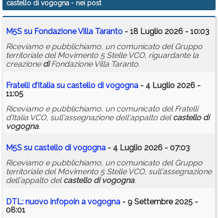
castello di vogogna
- nei post
Calendario
M5S su Fondazione Villa Taranto
- 18 Luglio 2026 - 10:03
Annunci
Riceviamo e pubblichiamo, un comunicato del Gruppo
territoriale del Movimento 5 Stelle VCO, riguardante la
creazione
di
Fondazione Villa Taranto.
Fratelli d’Italia su
castello
di
vogogna
- 4 Luglio 2026 -
11:05
Riceviamo e pubblichiamo, un comunicato del Fratelli
d’Italia VCO, sull'assegnazione dell'appalto del
castello
di
vogogna
.
M5S su
castello
di
vogogna
- 4 Luglio 2026 - 07:03
Riceviamo e pubblichiamo, un comunicato del Gruppo
territoriale del Movimento 5 Stelle VCO, sull'assegnazione
dell'appalto del
castello
di
vogogna
.
DTL: nuovo infopoin a
vogogna
- 9 Settembre 2025 -
08:01