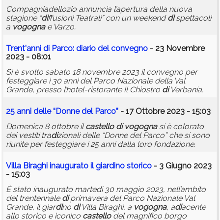
Compagniadellozio annuncia l’apertura della nuova
stagione “
di
ffusioni Teatrali” con un weekend
di
spettacoli
a
vogogna
e Varzo.
Trent'anni
di
Parco:
di
ario del convegno
- 23 Novembre
2023 - 08:01
Si è svolto sabato 18 novembre 2023 il convegno per
festeggiare i 30 anni del Parco Nazionale della Val
Grande, presso l’hotel-ristorante Il Chiostro
di
Verbania.
25 anni delle “Donne del Parco”
- 17 Ottobre 2023 - 15:03
Domenica 8 ottobre il
castello
di
vogogna
si è colorato
dei vestiti tra
di
zionali delle “Donne del Parco” che si sono
riunite per festeggiare i 25 anni dalla loro fondazione.
Villa Biraghi inaugurato il giar
di
no storico
- 3 Giugno 2023
- 15:03
È stato inaugurato martedì 30 maggio 2023, nell’ambito
del trentennale
di
primavera del Parco Nazionale Val
Grande, il giar
di
no
di
Villa Biraghi, a
vogogna
, a
di
acente
allo storico e iconico
castello
del magnifico borgo