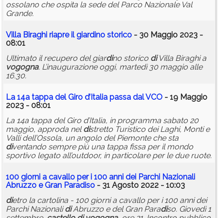
ossolano che ospita la sede del Parco Nazionale Val
Grande.
Villa Biraghi riapre il giar
di
no storico
- 30 Maggio 2023 -
08:01
Ultimato il recupero del giar
di
no storico
di
Villa Biraghi a
vogogna
. L’inaugurazione oggi, martedì 30 maggio alle
16.30.
La 14a tappa del Giro d’Italia passa dal VCO
- 19 Maggio
2023 - 08:01
La 14a tappa del Giro d’Italia, in programma sabato 20
maggio, approda nel
di
stretto Turistico dei Laghi, Monti e
Valli dell’Ossola, un angolo del Piemonte che sta
di
ventando sempre più una tappa fissa per il mondo
sportivo legato all’outdoor, in particolare per le due ruote.
100 giorni a cavallo per i 100 anni dei Parchi Nazionali
Abruzzo e Gran Para
di
so
- 31 Agosto 2022 - 10:03
di
etro la cartolina - 100 giorni a cavallo per i 100 anni dei
Parchi Nazionali
di
Abruzzo e del Gran Para
di
so. Giovedì 1
settembre,
castello
di
vogogna
, ore 21. Incontro pubblico