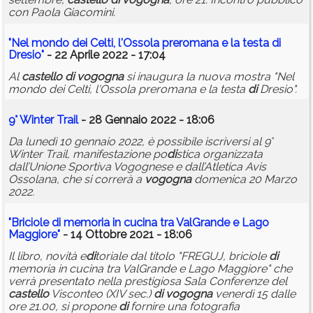
con Paola Giacomini.
"Nel mondo dei Celti, l'Ossola preromana e la testa
di
Dresio"
- 22 Aprile 2022 - 17:04
Al
castello
di
vogogna
si inaugura la nuova mostra "Nel
mondo dei Celti, l'Ossola preromana e la testa
di
Dresio".
9° Winter Trail
- 28 Gennaio 2022 - 18:06
Da lunedì 10 gennaio 2022, è possibile iscriversi al 9°
Winter Trail, manifestazione po
di
stica organizzata
dall’Unione Sportiva Vogognese e dall’Atletica Avis
Ossolana, che si correrà a
vogogna
domenica 20 Marzo
2022.
"Briciole
di
memoria in cucina tra ValGrande e Lago
Maggiore"
- 14 Ottobre 2021 - 18:06
Il libro, novità e
di
toriale dal titolo "FREGUJ, briciole
di
memoria in cucina tra ValGrande e Lago Maggiore" che
verrà presentato nella prestigiosa Sala Conferenze del
castello
Visconteo (XIV sec.)
di
vogogna
venerdì 15 dalle
ore 21.00, si propone
di
fornire una fotografia