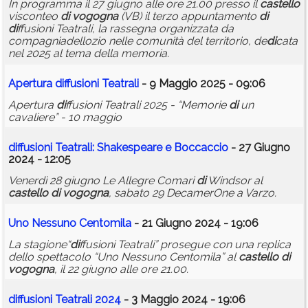
In programma il 27 giugno alle ore 21.00 presso il
castello
visconteo
di
vogogna
(VB) il terzo appuntamento
di
di
ffusioni Teatrali, la rassegna organizzata da
compagniadellozio nelle comunità del territorio, de
di
cata
nel 2025 al tema della memoria.
Apertura
di
ffusioni Teatrali
- 9 Maggio 2025 - 09:06
Apertura
di
ffusioni Teatrali 2025 - “Memorie
di
un
cavaliere” - 10 maggio
di
ffusioni Teatrali: Shakespeare e Boccaccio
- 27 Giugno
2024 - 12:05
Venerdì 28 giugno Le Allegre Comari
di
Windsor al
castello
di
vogogna
, sabato 29 DecamerOne a Varzo.
Uno Nessuno Centomila
- 21 Giugno 2024 - 19:06
La stagione“
di
ffusioni Teatrali” prosegue con una replica
dello spettacolo “Uno Nessuno Centomila” al
castello
di
vogogna
, il 22 giugno alle ore 21.00.
di
ffusioni Teatrali 2024
- 3 Maggio 2024 - 19:06