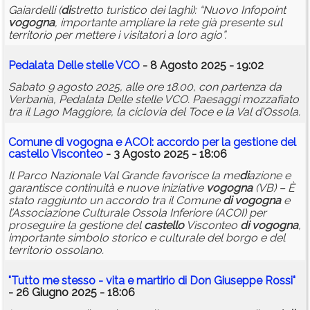
Gaiardelli (
di
stretto turistico dei laghi): “Nuovo Infopoint
vogogna
, importante ampliare la rete già presente sul
territorio per mettere i visitatori a loro agio”.
Pedalata Delle stelle VCO
- 8 Agosto 2025 - 19:02
Sabato 9 agosto 2025, alle ore 18.00, con partenza da
Verbania, Pedalata Delle stelle VCO. Paesaggi mozzafiato
tra il Lago Maggiore, la ciclovia del Toce e la Val d’Ossola.
Comune
di
vogogna
e ACOI: accordo per la gestione del
castello
Visconteo
- 3 Agosto 2025 - 18:06
Il Parco Nazionale Val Grande favorisce la me
di
azione e
garantisce continuità e nuove iniziative
vogogna
(VB) – È
stato raggiunto un accordo tra il Comune
di
vogogna
e
l’Associazione Culturale Ossola Inferiore (ACOI) per
proseguire la gestione del
castello
Visconteo
di
vogogna
,
importante simbolo storico e culturale del borgo e del
territorio ossolano.
"Tutto me stesso - vita e martirio
di
Don Giuseppe Rossi"
- 26 Giugno 2025 - 18:06