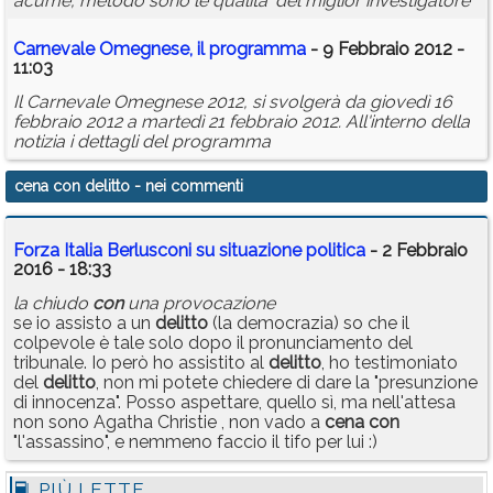
acume, metodo sono le qualita' del miglior investigatore
Carnevale Omegnese, il programma
- 9 Febbraio 2012 -
11:03
Il Carnevale Omegnese 2012, si svolgerà da giovedì 16
febbraio 2012 a martedì 21 febbraio 2012. All'interno della
notizia i dettagli del programma
cena con delitto
- nei commenti
Forza Italia Berlusconi su situazione politica
- 2 Febbraio
2016 - 18:33
la chiudo
con
una provocazione
se io assisto a un
delitto
(la democrazia) so che il
colpevole è tale solo dopo il pronunciamento del
tribunale. Io però ho assistito al
delitto
, ho testimoniato
del
delitto
, non mi potete chiedere di dare la "presunzione
di innocenza". Posso aspettare, quello sì, ma nell'attesa
non sono Agatha Christie , non vado a
cena
con
"l'assassino", e nemmeno faccio il tifo per lui :)
PIÙ LETTE