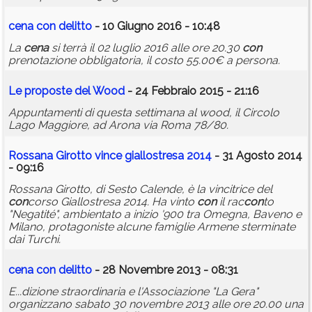
cena
con
delitto
- 10 Giugno 2016 - 10:48
La
cena
si terrà il 02 luglio 2016 alle ore 20.30
con
prenotazione obbligatoria, il costo 55.00€ a persona.
Le proposte del Wood
- 24 Febbraio 2015 - 21:16
Appuntamenti di questa settimana al wood, il Circolo
Lago Maggiore, ad Arona via Roma 78/80.
Rossana Girotto vince giallostresa 2014
- 31 Agosto 2014
- 09:16
Rossana Girotto, di Sesto Calende, è la vincitrice del
con
corso Giallostresa 2014. Ha vinto
con
il rac
con
to
"Negatité", ambientato a inizio '900 tra Omegna, Baveno e
Milano, protagoniste alcune famiglie Armene sterminate
dai Turchi.
cena
con
delitto
- 28 Novembre 2013 - 08:31
E...dizione straordinaria e l'Associazione "La Gera"
organizzano sabato 30 novembre 2013 alle ore 20.00 una