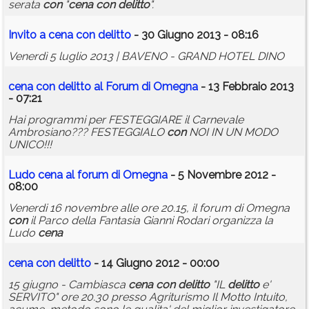
serata
con
"
cena
con
delitto
".
Invito a
cena
con
delitto
- 30 Giugno 2013 - 08:16
Venerdì 5 luglio 2013 | BAVENO - GRAND HOTEL DINO
cena
con
delitto
al Forum di Omegna
- 13 Febbraio 2013
- 07:21
Hai programmi per FESTEGGIARE il Carnevale
Ambrosiano??? FESTEGGIALO
con
NOI IN UN MODO
UNICO!!!
Ludo
cena
al forum di Omegna
- 5 Novembre 2012 -
08:00
Venerdi 16 novembre alle ore 20.15, il forum di Omegna
con
il Parco della Fantasia Gianni Rodari organizza la
Ludo
cena
cena
con
delitto
- 14 Giugno 2012 - 00:00
15 giugno - Cambiasca
cena
con
delitto
"IL
delitto
e'
SERVITO" ore 20.30 presso Agriturismo Il Motto Intuito,