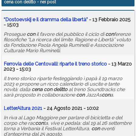
cena con delitto
- nei post
Calendario
“Dostoevskij e il dramma della libertà”
- 13 Febbraio 2025
Annunci
- 15:03
Prosegue
con
il favore del pubblico il ciclo di
con
ferenze
filosofiche “La ricerca del limite. Ragione e Libertà” voluto
da Fondazione Paola Angela Ruminelli e Associazione
Culturale Mario Ruminelli.
Ferrovia delle Centovalli: riparte il treno storico
- 13 Marzo
2023 - 15:03
Il treno storico riparte festeggiando i papà il 19 marzo
2023 e propone un ricco calendario di uscite e tante
novità: dalla
cena
con
delitto
al treno Soundtracks che
sarà proposto in collaborazione
con
JazzAs
con
a.
LetterAltura 2021
- 24 Agosto 2021 - 10:02
In riva al Lago Maggiore per parlare di bicicletta e del
corpo che rac
con
ta, vive e pedala: dal 19 al 26 settembre
torna a Verbania il Festival LetterAltura,
con
eventi
d'anteprima dal 25 agosto.