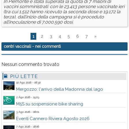
In Piemonte è stata superata la quota di 7 milioni di
vaccini somministrati: con le 23.413 persone vaccinate ieri
(tra cui 1.512 hanno ricevuto la seconda dose e 19.172 la
terza), dall’inizio della campagna si è proceduto
all’inoculazione di 7.000.590 dosi.
1
2
3
4
5
6
7
»
centri vaccinali
- nei commenti
Nessun commento trovato
PIÙ LETTE
10 Ago 2026 - 08:30
Mergozzo: l'arrivo della Madonna dal lago
2 Ago 2026 - 15:03
M5S su sospensione bike sharing
3 Ago 2026 - 08:01
Eventi Cannero Riviera Agosto 2026
7 Ago 2026 - 18:06