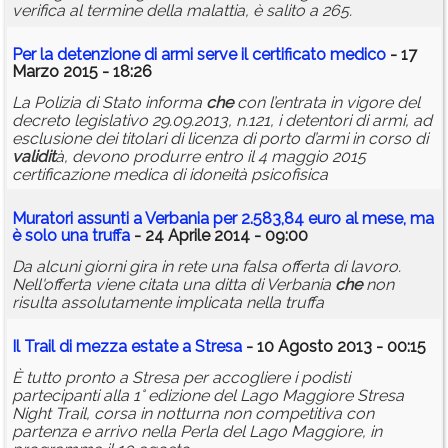
verifica al termine della malattia, è salito a 265.
Per la detenzione di armi serve il
certificato
medico
- 17
Marzo 2015 - 18:26
La Polizia di Stato informa
che
con l’entrata in vigore del
decreto legislativo 29.09.2013, n.121, i detentori di armi, ad
esclusione dei titolari di licenza di porto d’armi in corso di
validit
à, devono produrre entro il 4 maggio 2015
certificazione medica di idoneità psicofisica
Muratori assunti a Verbania per 2.583,84 euro al mese, ma
è solo una truffa
- 24 Aprile 2014 - 09:00
Da alcuni giorni gira in rete una falsa offerta di lavoro.
Nell'offerta viene citata una ditta di Verbania
che
non
risulta assolutamente implicata nella truffa
Il Trail di mezza estate a Stresa
- 10 Agosto 2013 - 00:15
È tutto pronto a Stresa per accogliere i podisti
partecipanti alla 1° edizione del Lago Maggiore Stresa
Night Trail, corsa in notturna non competitiva con
partenza e arrivo nella Perla del Lago Maggiore, in