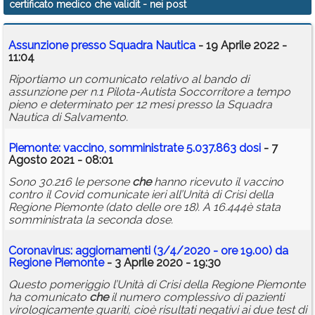
certificato medico che validit
- nei post
Calendario
Assunzione presso Squadra Nautica
- 19 Aprile 2022 -
Annunci
11:04
Riportiamo un comunicato relativo al bando di
assunzione per n.1 Pilota-Autista Soccorritore a tempo
pieno e determinato per 12 mesi presso la Squadra
Nautica di Salvamento.
Piemonte: vaccino, somministrate 5.037.863 dosi
- 7
Agosto 2021 - 08:01
Sono 30.216 le persone
che
hanno ricevuto il vaccino
contro il Covid comunicate ieri all’Unità di Crisi della
Regione Piemonte (dato delle ore 18). A 16.444è stata
somministrata la seconda dose.
Coronavirus: aggiornamenti (3/4/2020 - ore 19.00) da
Regione Piemonte
- 3 Aprile 2020 - 19:30
Questo pomeriggio l’Unità di Crisi della Regione Piemonte
ha comunicato
che
il numero complessivo di pazienti
virologicamente guariti, cioè risultati negativi ai due test di