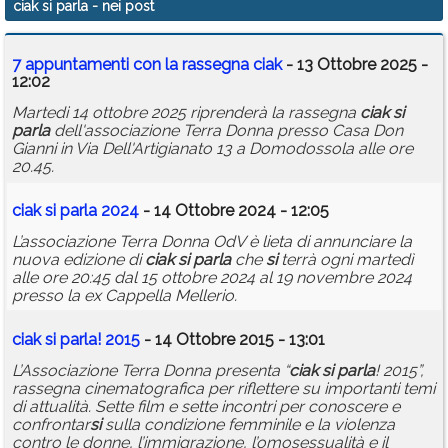
ciak si parla
- nei post
Calendario
7 appuntamenti con la rassegna
ciak
- 13 Ottobre 2025 -
Annunci
12:02
Martedi 14 ottobre 2025 riprenderà la rassegna
ciak
si
parla
dell'associazione Terra Donna presso Casa Don
Gianni in Via Dell'Artigianato 13 a Domodossola alle ore
20.45.
ciak
si
parla
2024
- 14 Ottobre 2024 - 12:05
L’associazione Terra Donna OdV è lieta di annunciare la
nuova edizione di
ciak
si
parla
che
si
terrà ogni martedì
alle ore 20:45 dal 15 ottobre 2024 al 19 novembre 2024
presso la ex Cappella Mellerio.
ciak
si
parla
! 2015
- 14 Ottobre 2015 - 13:01
L’Associazione Terra Donna presenta “
ciak
si
parla
! 2015”,
rassegna cinematografica per riflettere su importanti temi
di attualità. Sette film e sette incontri per conoscere e
confrontar
si
sulla condizione femminile e la violenza
contro le donne, l’immigrazione, l’omosessualità e il