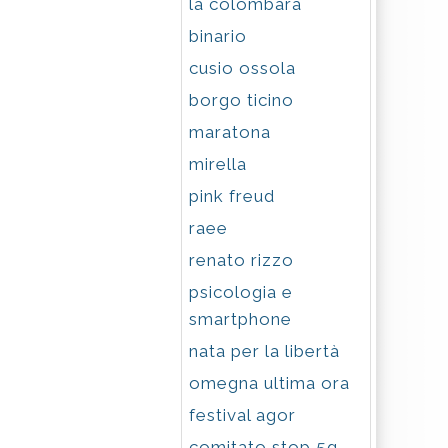
la colombara
binario
cusio ossola
borgo ticino
maratona
mirella
pink freud
raee
renato rizzo
psicologia e
smartphone
nata per la libertà
omegna ultima ora
festival agor
comitato stop 5g