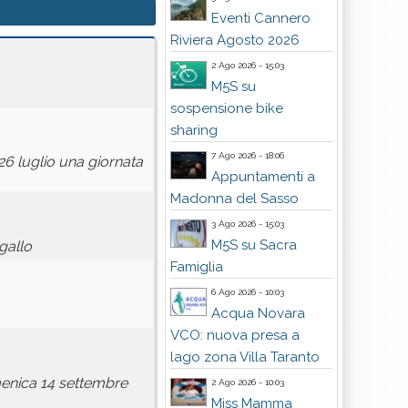
Eventi Cannero
Riviera Agosto 2026
2 Ago 2026 - 15:03
M5S su
sospensione bike
sharing
7 Ago 2026 - 18:06
6 luglio una giornata
Appuntamenti a
Madonna del Sasso
3 Ago 2026 - 15:03
M5S su Sacra
gallo
Famiglia
6 Ago 2026 - 10:03
Acqua Novara
VCO: nuova presa a
lago zona Villa Taranto
omenica 14 settembre
2 Ago 2026 - 10:03
Miss Mamma