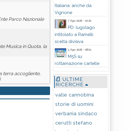
Italiana: anche da
Vignone
l'Ente Parco Nazionale
7 Ago 2026 - 10:20
PD: lugolago
intitolato a Ramelli
scelta divisiva
te Musica in Quota, la
5 Ago 2026 - 08:01
M5S su
rottamazione cartelle
na terra accogliente,
.
ULTIME
RICERCHE
valle cannobina
storie di uomini
verbania sindaco
cerutti stefano