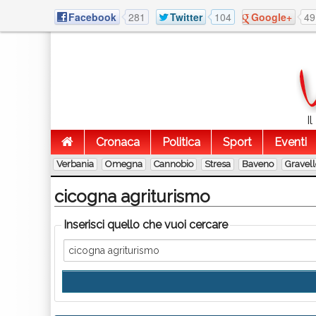
Facebook
281
Twitter
104
Google+
49
I
Cronaca
Politica
Sport
Eventi
Verbania
Omegna
Cannobio
Stresa
Baveno
Gravel
cicogna agriturismo
Inserisci quello che vuoi cercare