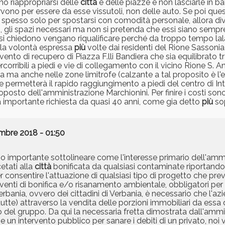
no riappropriarsi delle
città
e delle piazze e non lasciarle in ba
rvono per essere da esse vissutoli, non delle auto. Se poi qu
ma spesso solo per spostarsi con comodità personale, allora di
on, gli spazi necessari ma non si pretenda che essi siano sempre
ssi chiedono vengano riqualificare perché da troppo tempo lala
 la volontà espressa
più
volte dai residenti del Rione Sassonia d
ento di recupero di Piazza F.lli Bandiera che sia equilibrato t
ercorribili a piedi e vie di collegamento con il vicino Rione S. A
zza ma anche nelle zone limitrofe (calzante a tal proposito è l
permetterà il rapido raggiungimento a piedi del centro di Intr
posto dell'amministrazione Marchionini. Per finire i costi sono 
a importante richiesta da quasi 40 anni, come gia detto
più
so
mbre 2018 - 01:50
mo importante sottolineare come l'interesse primario dell'am
cetati alla
città
bonificata da qualsiasi contaminate riportandol
r consentire l'attuazione di qualsiasi tipo di progetto che preve
terventi di bonifica e/o risanamento ambientale, obbligatori p
bania, ovvero dei cittadini di Verbania, è necessario che l'azi
utte) attraverso la vendita delle porzioni immobiliari da ess
nto del gruppo. Da qui la necessaria fretta dimostrata dall'amm
 un intervento pubblico per sanare i debiti di un privato, no