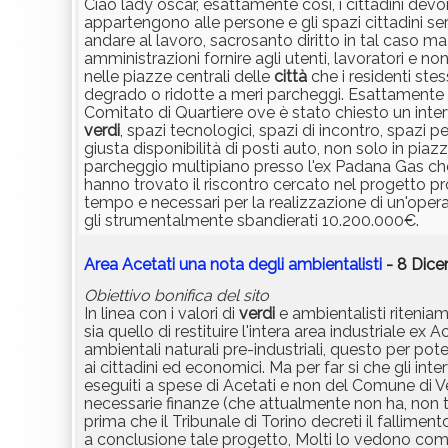
Ciao lady oscar, esattamente così, i cittadini devo
appartengono alle persone e gli spazi cittadini se
andare al lavoro, sacrosanto diritto in tal caso 
amministrazioni fornire agli utenti, lavoratori e n
nelle piazze centrali delle
città
che i residenti ste
degrado o ridotte a meri parcheggi. Esattamente
Comitato di Quartiere ove è stato chiesto un interv
verdi
, spazi tecnologici, spazi di incontro, spazi p
giusta disponibilità di posti auto, non solo in pia
parcheggio multipiano presso l'ex Padana Gas che 
hanno trovato il riscontro cercato nel progetto pro
tempo e necessari per la realizzazione di un'oper
gli strumentalmente sbandierati 10.200.000€.
Area Acetati una nota degli ambientalisti
- 8 Dice
Obiettivo bonifica del sito
In linea con i valori di
verdi
e ambientalisti ritenia
sia quello di restituire l'intera area industriale ex A
ambientali naturali pre-industriali, questo per pote
ai cittadini ed economici. Ma per far si che gli in
eseguiti a spese di Acetati e non del Comune di Ver
necessarie finanze (che attualmente non ha, non t
prima che il Tribunale di Torino decreti il fallime
a conclusione tale progetto, Molti lo vedono come