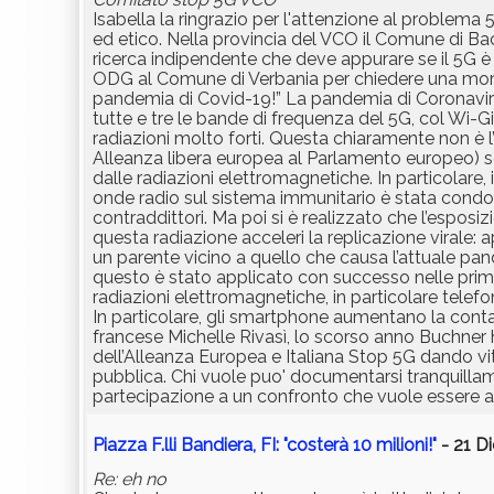
Isabella la ringrazio per l'attenzione al problema 
ed etico. Nella provincia del VCO il Comune di Ba
ricerca indipendente che deve appurare se il 5G
ODG al Comune di Verbania per chiedere una mora
pandemia di Covid-19!” La pandemia di Coronaviru
tutte e tre le bande di frequenza del 5G, col Wi-G
radiazioni molto forti. Questa chiaramente non è l’
Alleanza libera europea al Parlamento europeo) sot
dalle radiazioni elettromagnetiche. In particolare, 
onde radio sul sistema immunitario è stata condotta
contraddittori. Ma poi si è realizzato che l’espos
questa radiazione acceleri la replicazione virale: a
un parente vicino a quello che causa l’attuale pand
questo è stato applicato con successo nelle prime
radiazioni elettromagnetiche, in particolare telefo
In particolare, gli smartphone aumentano la conta
francese Michelle Rivasì, lo scorso anno Buchner ha
dell’Alleanza Europea e Italiana Stop 5G dando vit
pubblica. Chi vuole puo' documentarsi tranquillame
partecipazione a un confronto che vuole essere ap
Piazza F.lli Bandiera, FI: "costerà 10 milioni!"
- 21 D
Re: eh no