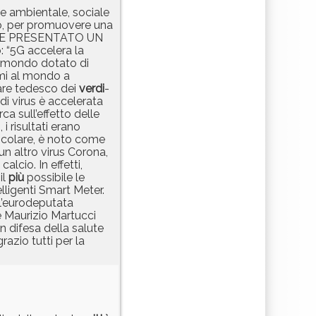
,e ambientale, sociale
to, per promuovere una
 PURE PRESENTATO UN
 “5G accelera la
l mondo dotato di
imi al mondo a
tare tedesco dei
verdi
-
di virus è accelerata
ca sull’effetto delle
i risultati erano
ticolare, è noto come
 un altro virus Corona,
lcio. In effetti,
il
più
possibile le
elligenti Smart Meter.
ll’eurodeputata
 e Maurizio Martucci
n difesa della salute
azio tutti per la