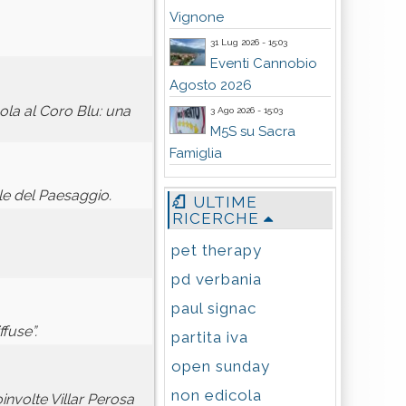
Vignone
31 Lug 2026 - 15:03
Eventi Cannobio
Agosto 2026
la al Coro Blu: una
3 Ago 2026 - 15:03
M5S su Sacra
Famiglia
le del Paesaggio.
ULTIME
RICERCHE
pet therapy
pd verbania
paul signac
fuse”.
partita iva
open sunday
non edicola
involte Villar Perosa