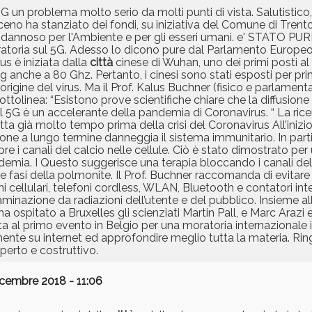
5G un problema molto serio da molti punti di vista. Salutistico
ceno ha stanziato dei fondi, su iniziativa del Comune di Tren
 è dannoso per l'Ambiente e per gli esseri umani. e' STATO
toria sul 5G. Adesso lo dicono pure dal Parlamento Europeo:
s è iniziata dalla
città
cinese di Wuhan, uno dei primi posti a
ig anche a 80 Ghz. Pertanto, i cinesi sono stati esposti per pr
origine del virus. Ma il Prof. Kalus Buchner (fisico e parlamen
tolinea: “Esistono prove scientifiche chiare che la diffusione 
il 5G è un accelerante della pandemia di Coronavirus. “ La ricer
 già molto tempo prima della crisi del Coronavirus All’inizio, 
izione a lungo termine danneggia il sistema immunitario. In par
pre i canali del calcio nelle cellule. Ciò è stato dimostrato per
emia. I Questo suggerisce una terapia bloccando i canali del ca
 fasi della polmonite. Il Prof. Buchner raccomanda di evitare 
ni cellulari, telefoni cordless, WLAN, Bluetooth e contatori int
minazione da radiazioni dell’utente e del pubblico. Insieme a
 ospitato a Bruxelles gli scienziati Martin Pall, e Marc Arazi
a al primo evento in Belgio per una moratoria internazionale i
nte su internet ed approfondire meglio tutta la materia. Ringr
erto e costruttivo.
icembre 2018 - 11:06