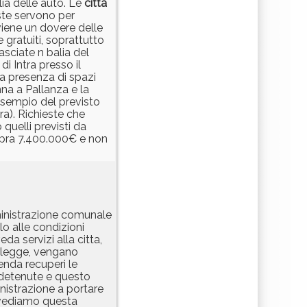
lia delle auto. Le
città
este servono per
viene un dovere delle
 gratuiti, soprattutto
sciate n balia del
i Intra presso il
ra presenza di spazi
nna a Pallanza e la
'esempio del previsto
a). Richieste che
quelli previsti da
pra 7.400.000€ e non
ministrazione comunale
o alle condizioni
da servizi alla citta,
er legge, vengano
enda recuperi le
a detenute e questo
inistrazione a portare
i vediamo questa