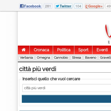
Facebook
281
Twitter
104
Google+
49
I
Cronaca
Politica
Sport
Eventi
Verbania
Omegna
Cannobio
Stresa
Baveno
Gravel
città più verdi
Inserisci quello che vuoi cercare