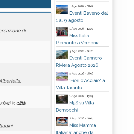
1 Ago 2026 - 08:01
Eventi Baveno dal
1 al 9 agosto
1 Ago 2026 - 12:02
creazione di
Miss Italia
Piemonte a Verbania
3 Ago 2026 - 08:01
Eventi Cannero
Riviera Agosto 2026
3 Ago 2026 - 18:06
"Fiori d'Acciaio" a
lbertella.
Villa Taranto
1 Ago 2026 - 15:03
M5S su Villa
falti in
città
.
Bernocchi
2 Ago 2026 - 10:03
Miss Mamma
tadini
Italiana: anche da