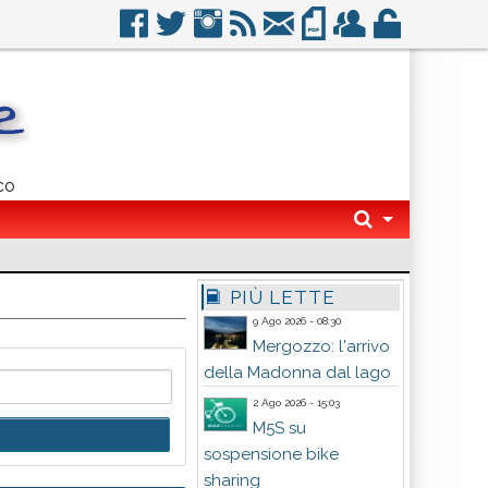
co
PIÙ LETTE
9 Ago 2026 - 08:30
Mergozzo: l'arrivo
della Madonna dal lago
2 Ago 2026 - 15:03
M5S su
sospensione bike
sharing