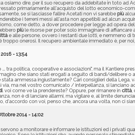
osiamo dire, per il suo recupero da addebitate in toto ad Ac
teressato primariamente all'acquisto del lotto economico-co
samente, se si lasciasse fallire Acetati non vi sarebbe
più
alcu
derebbe i terreni messi all'asta non appetibili ad alcun acq
n giorno, come detto, a dover procedere per legge ad opera d
arebbero
più
le risorse per poter solo immaginare di affiancare 
ittà
e alle persone, ovvero i restanti due lotti, e nemmeno di t
é troppo onerosi. Il recupero ambientale immediato è, per noi, 
 2016 - 13:54
. tra politica, cooperative e associazioni", ma il Kantiere prest
agino che siano stati erogati a seguito di bandi/delibere o al
 stata ammessa ingiustamente? Cari consiglieri della Lega, 
osì via, ma nel vostro comunicato / interpellanza, si lanciano 
di
. voi come ve la prendereste? Oppure, per rimanere in
città
,
a, non è di lanciare allarmi, ma vigilare e, al limite denuncia
pio, d'accordo con voi, penso che, ancora una volta, non ci siam
Ottobre 2014 - 14:02
 servono a monitorare e informare le istituzioni ed i privati q
logico. Sono le istituzioni che, avendo personale stipendiato e