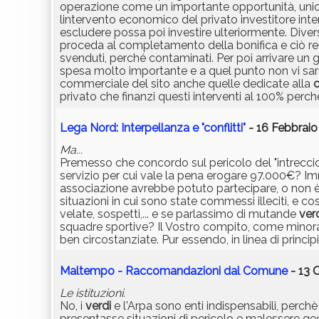
operazione come un importante opportunità, unica 
lintervento economico del privato investitore in
escludere possa poi investire ulteriormente. Diver
proceda al completamento della bonifica e ciò ren
svenduti, perché contaminati. Per poi arrivare u
spesa molto importante e a quel punto non vi s
commerciale del sito anche quelle dedicate alla
c
privato che finanzi questi interventi al 100% perch
Lega Nord: Interpellanza e "conflitti"
- 16 Febbraio
Ma...
Premesso che concordo sul pericolo del "intreccio ..
servizio per cui vale la pena erogare 97.000€? Imm
associazione avrebbe potuto partecipare, o non è
situazioni in cui sono state commessi illeciti, e c
velate, sospetti,... e se parlassimo di mutande
ver
squadre sportive? Il Vostro compito, come minoranz
ben circostanziate. Pur essendo, in linea di princi
Maltempo - Raccomandazioni dal Comune
- 13 
Le istituzioni.
No, i
verdi
e l'Arpa sono enti indispensabili, perchè
presentasse situazioni di pericolo e malessere geo