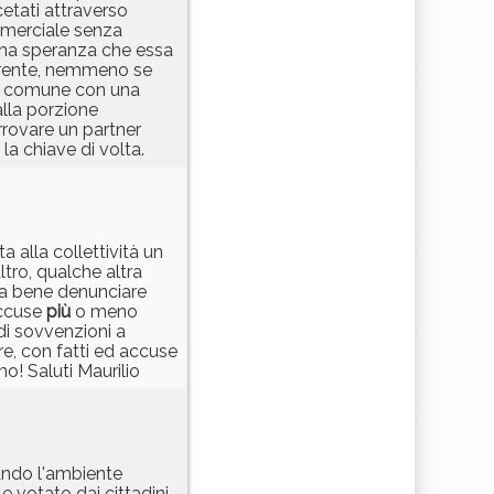
etati attraverso
mmerciale senza
na speranza che essa
uirente, nemmeno se
el comune con una
alla porzione
rrovare un partner
la chiave di volta.
a alla collettività un
tro, qualche altra
va bene denunciare
accuse
più
o meno
 di sovvenzioni a
re, con fatti ed accuse
o! Saluti Maurilio
uando l'ambiente
 votato dai cittadini,