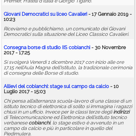
Premier, Fratelli d'Italia e Giorgio Tigano.
Giovani Democratici su liceo Cavalieri
- 17 Gennaio 2019 -
10:23
Riceviamo e pubblichiamo, un comunicato dei Giovani
Democratici sulla situazione del Liceo Classico Cavalieri.
Consegna borse di studio IIS
cobianchi
- 30 Novembre
2017 - 17:25
Si svolgerà Venerdì 1 dicembre 2017 con inizio alle ore
17.15 nell’Aula Magna dell’Istituto, la tradizionale cerimonia
di consegna delle Borse di studio.
Allievi del
cobianchi
: stage sul campo da calcio
- 10
Luglio 2017 - 15:03
Chi pensa all’alternanza scuola-lavoro di una classe di un
istituto tecnico di elettronica di solito si immagina i ragazzi
chiusi in un ufficio. Invece per le classi terze degli
indirizzi
di Telecomunicazione ed Elettronica dell’istituto tecnico
verbanese
cobianchi
, lo stage estivo è avvenuto in un
campo da calcio e più in particolare in quello del
Piedimulera.