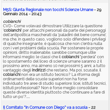
M5S: Giunta Regionale non tocchi Scienze Umane
- 29
Gennaio 2014 - 20:43
cobianchi
CVD- Come volevasi dimostrare Utilizzare la questione
'
cobianchi
' per attacchi personali da parte dei personaggi
dell'antipolitica mascherati da 'paladini del bene comune',
ma che, in questo caso, vogliono solo difendere i privilegi
di qualche insegnante, è qualcosa che non c'entra nulla
con i veri problemi della scuola. Per sostenere le proprie
opinioni, diritto inalienabile, sarebbe comunque utile
informarsi meglio: le classi che il
cobianchi
"perderà" con
lo spostamento del liceo di scienze umane saranno 2 il
prossimo anno, ma almeno 10 nei prossimi 5 anni, a tutto
vantaggio degli
indirizzi
che restano. Ma poi, scusate, il
cobianchi
non era un istituto tecnico? La riforma degli
ordinamenti delle scuole superiori non ha forse
individuato tre aree di studio superiore: licei, istituti tecnici,
istituti professionali? Non è forse meglio consolidare
queste diverse identità piuttosto che continuare a fare di
tutto un po'?.....
Il Comitato “In Comune con Diego” va a scuola
- 22