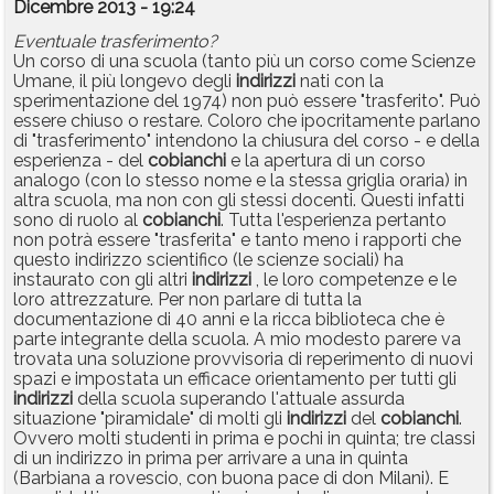
Dicembre 2013 - 19:24
Eventuale trasferimento?
Un corso di una scuola (tanto più un corso come Scienze
Umane, il più longevo degli
indirizzi
nati con la
sperimentazione del 1974) non può essere "trasferito". Può
essere chiuso o restare. Coloro che ipocritamente parlano
di "trasferimento" intendono la chiusura del corso - e della
esperienza - del
cobianchi
e la apertura di un corso
analogo (con lo stesso nome e la stessa griglia oraria) in
altra scuola, ma non con gli stessi docenti. Questi infatti
sono di ruolo al
cobianchi
. Tutta l'esperienza pertanto
non potrà essere "trasferita" e tanto meno i rapporti che
questo indirizzo scientifico (le scienze sociali) ha
instaurato con gli altri
indirizzi
, le loro competenze e le
loro attrezzature. Per non parlare di tutta la
documentazione di 40 anni e la ricca biblioteca che è
parte integrante della scuola. A mio modesto parere va
trovata una soluzione provvisoria di reperimento di nuovi
spazi e impostata un efficace orientamento per tutti gli
indirizzi
della scuola superando l'attuale assurda
situazione "piramidale" di molti gli
indirizzi
del
cobianchi
.
Ovvero molti studenti in prima e pochi in quinta; tre classi
di un indirizzo in prima per arrivare a una in quinta
(Barbiana a rovescio, con buona pace di don Milani). E