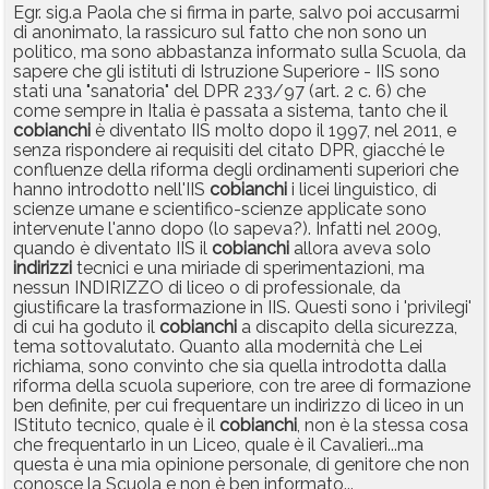
Egr. sig.a Paola che si firma in parte, salvo poi accusarmi
di anonimato, la rassicuro sul fatto che non sono un
politico, ma sono abbastanza informato sulla Scuola, da
sapere che gli istituti di Istruzione Superiore - IIS sono
stati una "sanatoria" del DPR 233/97 (art. 2 c. 6) che
come sempre in Italia è passata a sistema, tanto che il
cobianchi
è diventato IIS molto dopo il 1997, nel 2011, e
senza rispondere ai requisiti del citato DPR, giacché le
confluenze della riforma degli ordinamenti superiori che
hanno introdotto nell'IIS
cobianchi
i licei linguistico, di
scienze umane e scientifico-scienze applicate sono
intervenute l'anno dopo (lo sapeva?). Infatti nel 2009,
quando è diventato IIS il
cobianchi
allora aveva solo
indirizzi
tecnici e una miriade di sperimentazioni, ma
nessun INDIRIZZO di liceo o di professionale, da
giustificare la trasformazione in IIS. Questi sono i 'privilegi'
di cui ha goduto il
cobianchi
a discapito della sicurezza,
tema sottovalutato. Quanto alla modernità che Lei
richiama, sono convinto che sia quella introdotta dalla
riforma della scuola superiore, con tre aree di formazione
ben definite, per cui frequentare un indirizzo di liceo in un
IStituto tecnico, quale è il
cobianchi
, non è la stessa cosa
che frequentarlo in un Liceo, quale è il Cavalieri...ma
questa è una mia opinione personale, di genitore che non
conosce la Scuola e non è ben informato...