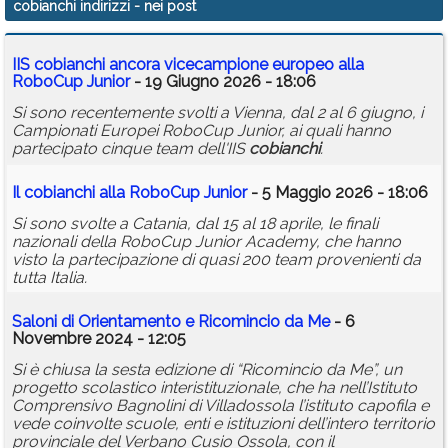
cobianchi indirizzi
- nei post
Calendario
IIS
cobianchi
ancora vicecampione europeo alla
Annunci
RoboCup Junior
- 19 Giugno 2026 - 18:06
Si sono recentemente svolti a Vienna, dal 2 al 6 giugno, i
Campionati Europei RoboCup Junior, ai quali hanno
partecipato cinque team dell'IIS
cobianchi
.
Il
cobianchi
alla RoboCup Junior
- 5 Maggio 2026 - 18:06
Si sono svolte a Catania, dal 15 al 18 aprile, le finali
nazionali della RoboCup Junior Academy, che hanno
visto la partecipazione di quasi 200 team provenienti da
tutta Italia.
Saloni di Orientamento e Ricomincio da Me
- 6
Novembre 2024 - 12:05
Si è chiusa la sesta edizione di “Ricomincio da Me”, un
progetto scolastico interistituzionale, che ha nell’Istituto
Comprensivo Bagnolini di Villadossola l’istituto capofila e
vede coinvolte scuole, enti e istituzioni dell’intero territorio
provinciale del Verbano Cusio Ossola, con il