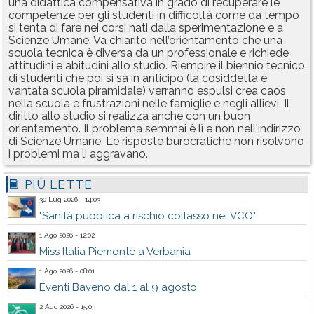
una didattica compensativa in grado di recuperare le
competenze per gli studenti in difficoltà come da tempo
si tenta di fare nei corsi nati dalla sperimentazione e a
Scienze Umane. Va chiarito nell’orientamento che una
scuola tecnica è diversa da un professionale e richiede
attitudini e abitudini allo studio. Riempire il biennio tecnico
di studenti che poi si sà in anticipo (la cosiddetta e
vantata scuola piramidale) verranno espulsi crea caos
nella scuola e frustrazioni nelle famiglie e negli allievi. Il
diritto allo studio si realizza anche con un buon
orientamento. Il problema semmai è lì e non nell'indirizzo
di Scienze Umane. Le risposte burocratiche non risolvono
i problemi ma li aggravano.
PIÙ LETTE
30 Lug 2026 - 14:03
"Sanità pubblica a rischio collasso nel VCO"
1 Ago 2026 - 12:02
Miss Italia Piemonte a Verbania
1 Ago 2026 - 08:01
Eventi Baveno dal 1 al 9 agosto
2 Ago 2026 - 15:03