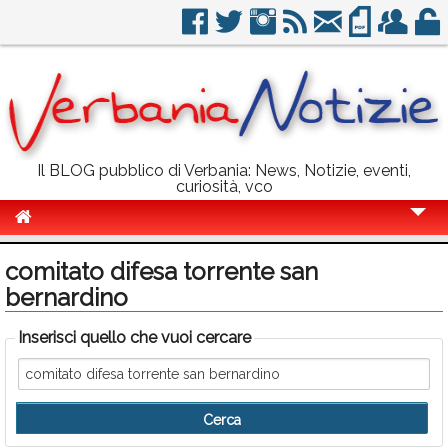
Il BLOG pubblico di Verbania: News, Notizie, eventi,
curiosità, vco
Cronaca
comitato difesa torrente san
Politica
bernardino
Sport
Inserisci quello che vuoi cercare
Eventi
Info Utili
Rubriche