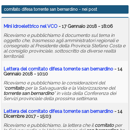
Calendario
comitato difesa torrente san bernardino
- nei post
Annunci
Mini idroelettrico nel VCO
- 17 Gennaio 2018 - 18:06
Riceviamo e pubblichiamo il documento sul tema in
oggetto che, trasmesso agli amministratori regionali e
consegnato al Presidente della Provincia Stefano Costa e
al consiglio provinciale, sottoscritto da diverse realtà
territoriali.
Lettera del
comitato
difesa
torrente
san
bernardino
- 14
Gennaio 2018 - 10:10
Riceviamo e pubblichiamo le considerazioni del
“
comitato
per la Salvaguardia e la Valorizzazione del
torrente
san
bernardino
” in vista della Conferenza dei
Servizi provinciale della prossima settimana.
Lettera del
comitato
difesa
torrente
san
bernardino
- 14
Dicembre 2017 - 15:03
Riceviamo e pubblichiamo, la lettera che il
comitato
per