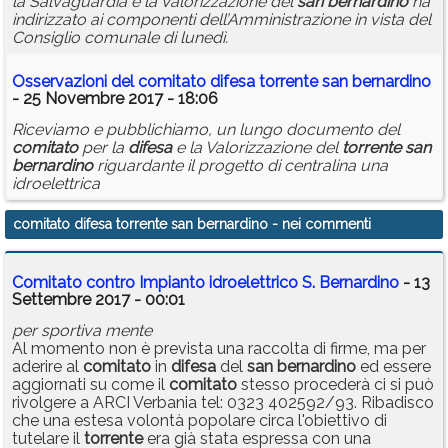
la Salvaguardia e la Valorizzazione del
san
bernardino
ha
indirizzato ai componenti dell’Amministrazione in vista del
Consiglio comunale di lunedì.
Osservazioni del
comitato
difesa
torrente
san
bernardino
- 25 Novembre 2017 - 18:06
Riceviamo e pubblichiamo, un lungo documento del
comitato
per la
difesa
e la Valorizzazione del
torrente
san
bernardino
riguardante il progetto di centralina una
idroelettrica
comitato difesa torrente san bernardino
- nei commenti
Comitato contro Impianto idroelettrico S. Bernardino
- 13
Settembre 2017 - 00:01
per sportiva mente
Al momento non è prevista una raccolta di firme, ma per
aderire al
comitato
in
difesa
del
san
bernardino
ed essere
aggiornati su come il
comitato
stesso procederà ci si può
rivolgere a ARCI Verbania tel: 0323 402592/93. Ribadisco
che una estesa volontà popolare circa l'obiettivo di
tutelare il
torrente
era già stata espressa con una