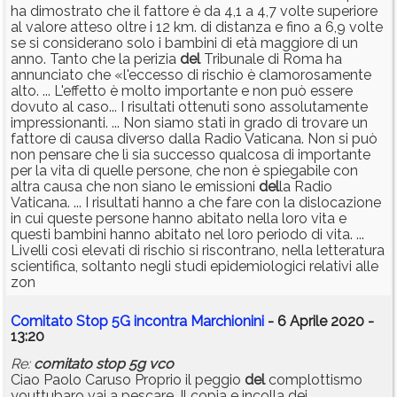
ha dimostrato che il fattore è da 4,1 a 4,7 volte superiore
al valore atteso oltre i 12 km. di distanza e fino a 6,9 volte
se si considerano solo i bambini di età maggiore di un
anno. Tanto che la perizia
del
Tribunale di Roma ha
annunciato che «l'eccesso di rischio è clamorosamente
alto. ... L'effetto è molto importante e non può essere
dovuto al caso... I risultati ottenuti sono assolutamente
impressionanti. ... Non siamo stati in grado di trovare un
fattore di causa diverso dalla Radio Vaticana. Non si può
non pensare che lì sia successo qualcosa di importante
per la vita di quelle persone, che non è spiegabile con
altra causa che non siano le emissioni
del
la Radio
Vaticana. ... I risultati hanno a che fare con la dislocazione
in cui queste persone hanno abitato nella loro vita e
questi bambini hanno abitato nel loro periodo di vita. ...
Livelli così elevati di rischio si riscontrano, nella letteratura
scientifica, soltanto negli studi epidemiologici relativi alle
zon
Comitato Stop 5G incontra Marchionini
- 6 Aprile 2020 -
13:20
Re:
comitato
stop
5g
vco
Ciao Paolo Caruso Proprio il peggio
del
complottismo
youttubaro vai a pescare, Il copia e incolla dei