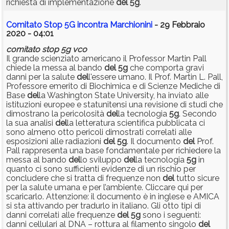
richiesta di implementazione
del
5g
.
Comitato Stop 5G incontra Marchionini
- 29 Febbraio
2020 - 04:01
comitato
stop
5g
vco
Il grande scienziato americano il Professor Martin Pall
chiede la messa al bando
del
5g
che comporta gravi
danni per la salute
del
l'essere umano. Il Prof. Martin L. Pall,
Professore emerito di Biochimica e di Scienze Mediche di
Base
del
la Washington State University, ha inviato alle
istituzioni europee e statunitensi una revisione di studi che
dimostrano la pericolosità
del
la tecnologia
5g
. Secondo
la sua analisi
del
la letteratura scientifica pubblicata ci
sono almeno otto pericoli dimostrati correlati alle
esposizioni alle radiazioni
del
5g
. Il documento
del
Prof.
Pall rappresenta una base fondamentale per richiedere la
messa al bando
del
lo sviluppo
del
la tecnologia
5g
in
quanto ci sono sufficienti evidenze di un rischio per
concludere che si tratta di frequenze non
del
tutto sicure
per la salute umana e per l’ambiente. Cliccare qui per
scaricarlo. Attenzione: il documento è in inglese e AMICA
si sta attivando per tradurlo in italiano. Gli otto tipi di
danni correlati alle frequenze
del
5g
sono i seguenti:
danni cellulari al DNA – rottura al filamento singolo
del