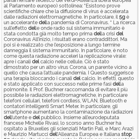
parlamentare tedesco dei Verdi-Alleanza libera europea
al Parlamento europeo) sottolinea: “Esistono prove
scientifiche chiare che la diffusione di virus è accelerata
dalle radiazioni elettromagnetiche. In particolare, il
5g
è
un accelerante
del
la pandemia di Coronavirus. “ La ricerca
sull’effetto
del
le onde radio sul sistema immunitario è
stata condotta già molto tempo prima
del
la crisi
del
Coronavirus All’inizio, i risultati erano contraddittori. Ma
poi si è realizzato che l’esposizione a lungo termine
danneggia il sistema immunitario. In particolare, è noto
come questa radiazione acceleri la replicazione virale:
apre i canali
del
calcio nelle cellule. Ciò è stato
dimostrato per un altro virus Corona, un parente vicino a
quello che causa l’attuale pandemia. I Questo suggerisce
una terapia bloccando i canali
del
calcio. In effetti, questo
è stato applicato con successo nelle prime fasi
del
la
polmonite. Il Prof. Buchner raccomanda di evitare il più
possibile le radiazioni elettromagnetiche, in particolare
telefoni cellulari, telefoni cordless, WLAN, Bluetooth e
contatori intelligenti Smart Meter. In particolare, gli
smartphone aumentano la contaminazione da radiazioni
del
l’utente e
del
pubblico. Insieme all’eurodeputata
francese Michelle Rivasì, lo scorso anno Buchner ha
ospitato a Bruxelles gli scienziati Martin Pall, e Marc Arazi
e Maurizio Martucci
del
l’Alleanza Europea e Italiana
stop