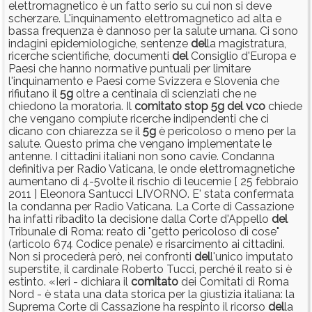
elettromagnetico è un fatto serio su cui non si deve
scherzare. L'inquinamento elettromagnetico ad alta e
bassa frequenza è dannoso per la salute umana. Ci sono
indagini epidemiologiche, sentenze
del
la magistratura,
ricerche scientifiche, documenti
del
Consiglio d'Europa e
Paesi che hanno normative puntuali per limitare
l'inquinamento e Paesi come Svizzera e Slovenia che
rifiutano il
5g
oltre a centinaia di scienziati che ne
chiedono la moratoria. Il
comitato
stop
5g
del
vco
chiede
che vengano compiute ricerche indipendenti che ci
dicano con chiarezza se il
5g
è pericoloso o meno per la
salute. Questo prima che vengano implementate le
antenne. I cittadini italiani non sono cavie. Condanna
definitiva per Radio Vaticana, le onde elettromagnetiche
aumentano di 4-5volte il rischio di leucemie [ 25 febbraio
2011 ] Eleonora Santucci LIVORNO. E' stata confermata
la condanna per Radio Vaticana. La Corte di Cassazione
ha infatti ribadito la decisione dalla Corte d'Appello
del
Tribunale di Roma: reato di "getto pericoloso di cose"
(articolo 674 Codice penale) e risarcimento ai cittadini.
Non si procederà però, nei confronti
del
l'unico imputato
superstite, il cardinale Roberto Tucci, perché il reato si è
estinto. «Ieri - dichiara il
comitato
dei Comitati di Roma
Nord - è stata una data storica per la giustizia italiana: la
Suprema Corte di Cassazione ha respinto il ricorso
del
la