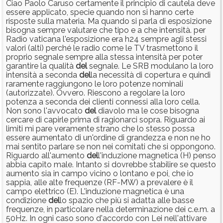
Ciao Paolo Caruso certamente il principio di cautela deve
essere applicato, specie quando non si hanno certe
risposte sulla materia. Ma quando si parla di esposizione
bisogna sempre valutare che tipo e a che intensità. per
Radio vaticana l'esposizione era h24 sempre agli stessi
valori (alti) perché le radio come le TV trasmettono il
proprio segnale sempre alla stessa intensità per poter
garantire la qualità
del
segnale. Le SRB modulano la loro
intensità a seconda
del
la necessità di copertura e quindi
raramente raggiungono le loro potenze nominali
(autorizzate). Ovvero. Riescono a regolare la loro
potenza a seconda dei clienti connessi alla loro cella.
Non sono l'avvocato
del
diavolo ma le cose bisogna
cercare di capirle prima di ragionarci sopra. Riguardo ai
limiti mi pare veramente strano che lo stesso possa
essere aumentato di un'ordine di grandezza e non ne ho
mai sentito parlare se non nei comitati che si oppongono.
Riguardo all'aumento
del
l'induzione magnetica (H) penso
abbia capito male. Intanto si dovrebbe stabilire se questo
aumento sia in campo vicino o lontano e poi, che io
sappia, alle alte frequenze (RF-MW) a prevalere è il
campo elettrico (E). L'induzione magnetica è una
condizione
del
lo spazio che più si adatta alle basse
frequenze, in particolare nella determinazione dei c.e.m. a
50Hz. In ogni caso sono d'accordo con Lei nell'attivare