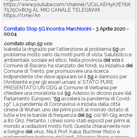
https://www.youtube.com/channel/UCsLAEHyA7EYbX
T575Ov8i7g AL MIO CANALE TELEGRAM:
https://t.me/An
Comitato Stop 5G incontra Marchionini
- 3 Aprile 2020 -
00:04
comitato
stop
5g
vco
Isabella la ringrazio per l'attenzione al problema
5g
un
problema molto serio da molti punti di vista. Salutistico,e
ambientale, sociale ed etico. Nella provincia
del
vco
il
Comune di Baceno ha stanziato dei fondi, su iniziativa
del
Comune di Trento, per promuovere una ricerca
indipendente che deve appurare se il
5g
è dannoso per
l'Ambiente e per gli esseri umani. e' STATO PURE
PRESENTATO UN ODG al Comune di Verbania per
chiedere una moratoria sul
5g
. Adesso lo dicono pure dal
Parlamento Europeo: “
5g
accelera la pandemia di Covid-
19!” La pandemia di Coronavirus è iniziata dalla città
cinese di Wuhan, uno dei primi posti al mondo dotato di
tutte e tre le bande di frequenza
del
5g
, col Wi-Gig anche
a 80 Ghz. Pertanto, i cinesi sono stati esposti per primi al
mondo a radiazioni molto forti. Questa chiaramente non
è l’origine
del
virus. Ma il Prof. Kalus Buchner (fisico e