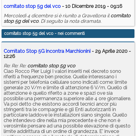
comitato
stop
5g
del
vco
- 10 Dicembre 2019 - 09:16
Mercoledì 4 dicembre si è riunito a Gravellona il
comitato
stop
5g
del
vco
. Di seguito la nota diramata.
comitato stop 5g del vco
- nei commenti
Comitato Stop 5G incontra Marchionini
- 29 Aprile 2020 -
12:26
Re: Re: Re:
comitato
stop
5g
vco
Ciao Rocco Pier Luigi I valori inseriti nel decreto sono
riferiti a frequenze ben precise. Quelle interessano i
sistemi per telefonia cellulare sono indicati come: limite
generale 20 V/m e limite di attenzione 6 V/m. Quello di
attenzione è quello riferito a zone e spazi ove sia
possibile una permanenza superiore alle 4 ore giornaliere.
Va poi detto che esistono accordi tecnici ancor più
stringenti tra le compagnie e gli Enti autorizzanti in
particolare laddove le installazioni siano singole. Quello
che intendevo dire nella mia precedente è che non è
verosimile pensare ad una possibile elevazione di questo
limite addirittura di un ordine di grandezza. E' invece