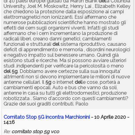
di 40 paesi europei guidati da Martin Blank
del
la Colunbia
University, Joel M. Moskowitz, Henry Lai , Elizabeth Kelley
che chiedono la protezione dalla esposizione ai campi
elettromagnetici non ionizzanti. Essi affermano che
numerose pubblicazioni scientifiche hanno mostrato gli
effetti dei cem sugli organismi viventi. Infatti gli studi
affermano che i cem incrementano la produzione di
radicali liberi, creano danni genetici, cambiamenti
funzionali e strutturali
del
sistema riproduttivo, causano
deficit di apprendimento e memoria , disordini neurologici
e negativo impatto sul benessere umano. Quindi già
esistono studi e ricerche. Ma si possono avviare ulteriori
studi .indipendenti per verificare la pericolosità o meno
del
5g
. Dobbiamo avere certezze sulla sua innoquita'
altrimenti non si devono implementare le milioni di nuove
antenne cellulari. Il
5g
o internet
del
le cose, porterà a
cambiamenti epocali. Auto e bus che vanno da soli,
antenne in casa su tutti gli elettrodomestici, produzione
robotizzata . Siamo d'accordo con questi cambiamenti?
Grazie dei suoi graditi contributi. Paolo
Comitato Stop 5G incontra Marchionini
- 10 Aprile 2020 -
14:16
Re:
comitato
stop
5g
vco