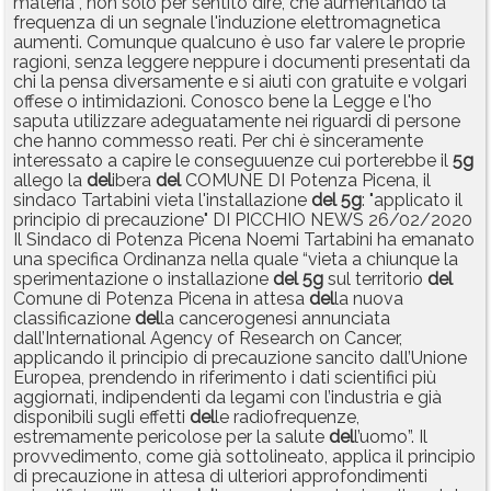
materia , non solo per sentito dire, che aumentando la
frequenza di un segnale l'induzione elettromagnetica
aumenti. Comunque qualcuno è uso far valere le proprie
ragioni, senza leggere neppure i documenti presentati da
chi la pensa diversamente e si aiuti con gratuite e volgari
offese o intimidazioni. Conosco bene la Legge e l'ho
saputa utilizzare adeguatamente nei riguardi di persone
che hanno commesso reati. Per chi è sinceramente
interessato a capire le conseguuenze cui porterebbe il
5g
allego la
del
ibera
del
COMUNE DI Potenza Picena, il
sindaco Tartabini vieta l'installazione
del
5g
: "applicato il
principio di precauzione" DI PICCHIO NEWS 26/02/2020
Il Sindaco di Potenza Picena Noemi Tartabini ha emanato
una specifica Ordinanza nella quale “vieta a chiunque la
sperimentazione o installazione
del
5g
sul territorio
del
Comune di Potenza Picena in attesa
del
la nuova
classificazione
del
la cancerogenesi annunciata
dall’International Agency of Research on Cancer,
applicando il principio di precauzione sancito dall’Unione
Europea, prendendo in riferimento i dati scientifici più
aggiornati, indipendenti da legami con l’industria e già
disponibili sugli effetti
del
le radiofrequenze,
estremamente pericolose per la salute
del
l’uomo”. Il
provvedimento, come già sottolineato, applica il principio
di precauzione in attesa di ulteriori approfondimenti