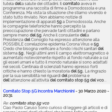
tutela
del
la salute dei cittadini. Il
comitato
aveva in
programma una raccolta di firme a Domodossola e una
Conferenza. Ma vista la situazione che stiamo vivendo è
stato tutto rinviato. Non abbiamo notizie di
implementazione di apparati
5g
a Domodossola. Anche
le compagnie telefoniche hanno percepito la
preoccupazione che pervade tanti cittadini e parlano
sempre meno
del
5g
. Anche il consulente
del
la
Presidenza
del
Consiglio ha espresso attenzione alla
POSSIBILE correlazione epidemia Corona Virus e
5g
.
Credo che bisogna verificare a fondo i rischi sanitari
del
sistema
5g
. Negli ultimi anni il campo elettromagnetico è
aumentato notevolmente rispetto al fondo naturale a cui
gli esseri umani e tutto il mondo naturale si sono adattati
nei secoli. Centinaia di scienziati hanno epresso forti
critiche e hanno chiesto la moratoria
del
5g
.. La ringrazio
per la sua sensibilità nei riguardi
del
problema e
del
l'attenzione all'attività
del
comitato
stop
5g
del
vco
. .
Comitato Stop 5G incontra Marchionini
- 30 Marzo 2020 -
20:31
Re:
comitato
stop
5g
vco
Ciao Paolo Caruso Sono curioso di leggere gli articoli e di