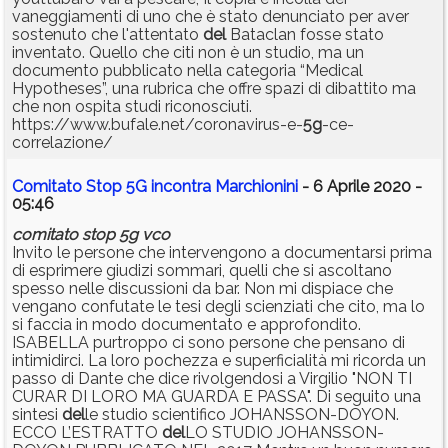
vaneggiamenti di uno che è stato denunciato per aver
sostenuto che l'attentato
del
Bataclan fosse stato
inventato. Quello che citi non è un studio, ma un
documento pubblicato nella categoria “Medical
Hypotheses”, una rubrica che offre spazi di dibattito ma
che non ospita studi riconosciuti.
https://www.bufale.net/coronavirus-e-
5g
-ce-
correlazione/
Comitato Stop 5G incontra Marchionini
- 6 Aprile 2020 -
05:46
comitato
stop
5g
vco
Invito le persone che intervengono a documentarsi prima
di esprimere giudizi sommari, quelli che si ascoltano
spesso nelle discussioni da bar. Non mi dispiace che
vengano confutate le tesi degli scienziati che cito, ma lo
si faccia in modo documentato e approfondito.
ISABELLA purtroppo ci sono persone che pensano di
intimidirci. La loro pochezza e superficialità mi ricorda un
passo di Dante che dice rivolgendosi a Virgilio "NON TI
CURAR DI LORO MA GUARDA E PASSA". Di seguito una
sintesi
del
le studio scientifico JOHANSSON-DOYON.
ECCO L’ESTRATTO
del
LO STUDIO JOHANSSON-