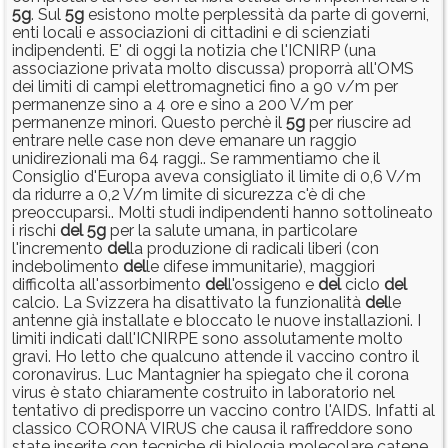
5g
. Sul
5g
esistono molte perplessità da parte di governi,
enti locali e associazioni di cittadini e di scienziati
indipendenti. E' di oggi la notizia che l'ICNIRP (una
associazione privata molto discussa) proporrà all'OMS
dei limiti di campi elettromagnetici fino a 90 v/m per
permanenze sino a 4 ore e sino a 200 V/m per
permanenze minori. Questo perchè il
5g
per riuscire ad
entrare nelle case non deve emanare un raggio
unidirezionali ma 64 raggi.. Se rammentiamo che il
Consiglio d'Europa aveva consigliato il limite di 0,6 V/m
da ridurre a 0,2 V/m limite di sicurezza c'è di che
preoccuparsi.. Molti studi indipendenti hanno sottolineato
i rischi
del
5g
per la salute umana, in particolare
l'incremento
del
la produzione di radicali liberi (con
indebolimento
del
le difese immunitarie), maggiori
difficolta all'assorbimento
del
l'ossigeno e
del
ciclo
del
calcio. La Svizzera ha disattivato la funzionalità
del
le
antenne già installate e bloccato le nuove installazioni. I
limiti indicati dall'ICNIRPE sono assolutamente molto
gravi. Ho letto che qualcuno attende il vaccino contro il
coronavirus. Luc Mantagnier ha spiegato che il corona
virus è stato chiaramente costruito in laboratorio nel
tentativo di predisporre un vaccino contro l'AIDS. Infatti al
classico CORONA VIRUS che causa il raffreddore sono
state inserite con tecniche di biologia molecolare catene