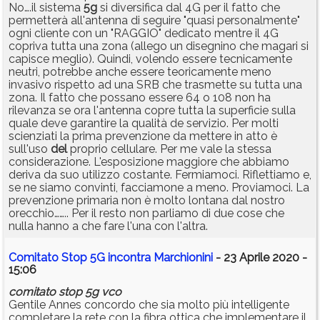
No….il sistema
5g
si diversifica dal 4G per il fatto che
permetterà all'antenna di seguire "quasi personalmente"
ogni cliente con un "RAGGIO" dedicato mentre il 4G
copriva tutta una zona (allego un disegnino che magari si
capisce meglio). Quindi, volendo essere tecnicamente
neutri, potrebbe anche essere teoricamente meno
invasivo rispetto ad una SRB che trasmette su tutta una
zona. Il fatto che possano essere 64 o 108 non ha
rilevanza se ora l'antenna copre tutta la superficie sulla
quale deve garantire la qualità de servizio. Per molti
scienziati la prima prevenzione da mettere in atto è
sull'uso
del
proprio cellulare. Per me vale la stessa
considerazione. L'esposizione maggiore che abbiamo
deriva da suo utilizzo costante. Fermiamoci. Riflettiamo e,
se ne siamo convinti, facciamone a meno. Proviamoci. La
prevenzione primaria non è molto lontana dal nostro
orecchio…….. Per il resto non parliamo di due cose che
nulla hanno a che fare l'una con l'altra.
Comitato Stop 5G incontra Marchionini
- 23 Aprile 2020 -
15:06
comitato
stop
5g
vco
Gentile Annes concordo che sia molto più intelligente
completare la rete con la fibra ottica che implementare il