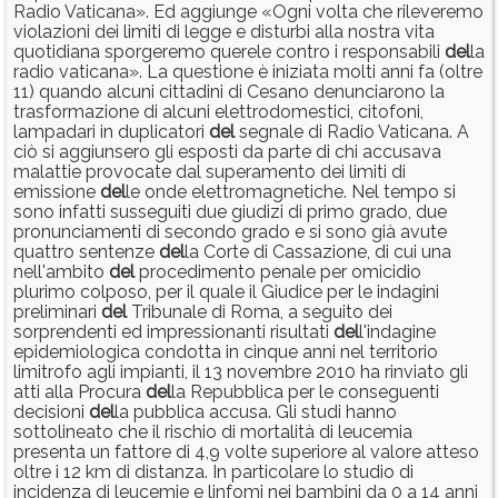
Radio Vaticana». Ed aggiunge «Ogni volta che rileveremo
violazioni dei limiti di legge e disturbi alla nostra vita
quotidiana sporgeremo querele contro i responsabili
del
la
radio vaticana». La questione è iniziata molti anni fa (oltre
11) quando alcuni cittadini di Cesano denunciarono la
trasformazione di alcuni elettrodomestici, citofoni,
lampadari in duplicatori
del
segnale di Radio Vaticana. A
ciò si aggiunsero gli esposti da parte di chi accusava
malattie provocate dal superamento dei limiti di
emissione
del
le onde elettromagnetiche. Nel tempo si
sono infatti susseguiti due giudizi di primo grado, due
pronunciamenti di secondo grado e si sono già avute
quattro sentenze
del
la Corte di Cassazione, di cui una
nell'ambito
del
procedimento penale per omicidio
plurimo colposo, per il quale il Giudice per le indagini
preliminari
del
Tribunale di Roma, a seguito dei
sorprendenti ed impressionanti risultati
del
l'indagine
epidemiologica condotta in cinque anni nel territorio
limitrofo agli impianti, il 13 novembre 2010 ha rinviato gli
atti alla Procura
del
la Repubblica per le conseguenti
decisioni
del
la pubblica accusa. Gli studi hanno
sottolineato che il rischio di mortalità di leucemia
presenta un fattore di 4,9 volte superiore al valore atteso
oltre i 12 km di distanza. In particolare lo studio di
incidenza di leucemie e linfomi nei bambini da 0 a 14 anni