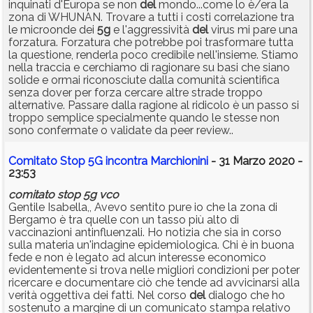
inquinati d'Europa se non
del
mondo...come lo è/era la
zona di WHUNAN. Trovare a tutti i costi correlazione tra
le microonde dei
5g
e l'aggressività
del
virus mi pare una
forzatura. Forzatura che potrebbe poi trasformare tutta
la questione, renderla poco credibile nell'insieme. Stiamo
nella traccia e cerchiamo di ragionare su basi che siano
solide e ormai riconosciute dalla comunità scientifica
senza dover per forza cercare altre strade troppo
alternative. Passare dalla ragione al ridicolo è un passo si
troppo semplice specialmente quando le stesse non
sono confermate o validate da peer review..
Comitato Stop 5G incontra Marchionini
- 31 Marzo 2020 -
23:53
comitato
stop
5g
vco
Gentile Isabella,, Avevo sentito pure io che la zona di
Bergamo è tra quelle con un tasso più alto di
vaccinazioni antinfluenzali. Ho notizia che sia in corso
sulla materia un'indagine epidemiologica. Chi è in buona
fede e non è legato ad alcun interesse economico
evidentemente si trova nelle migliori condizioni per poter
ricercare e documentare ciò che tende ad avvicinarsi alla
verità oggettiva dei fatti. Nel corso
del
dialogo che ho
sostenuto a margine di un comunicato stampa relativo