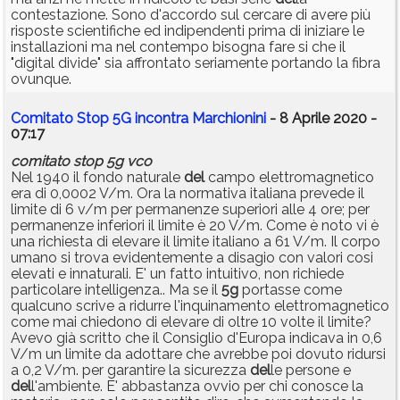
contestazione. Sono d'accordo sul cercare di avere più
risposte scientifiche ed indipendenti prima di iniziare le
installazioni ma nel contempo bisogna fare si che il
"digital divide" sia affrontato seriamente portando la fibra
ovunque.
Comitato Stop 5G incontra Marchionini
- 8 Aprile 2020 -
07:17
comitato
stop
5g
vco
Nel 1940 il fondo naturale
del
campo elettromagnetico
era di 0,0002 V/m. Ora la normativa italiana prevede il
limite di 6 v/m per permanenze superiori alle 4 ore; per
permanenze inferiori il limite è 20 V/m. Come è noto vi è
una richiesta di elevare il limite italiano a 61 V/m. Il corpo
umano si trova evidentemente a disagio con valori cosi
elevati e innaturali. E' un fatto intuitivo, non richiede
particolare intelligenza.. Ma se il
5g
portasse come
qualcuno scrive a ridurre l'inquinamento elettromagnetico
come mai chiedono di elevare di oltre 10 volte il limite?
Avevo già scritto che il Consiglio d'Europa indicava in 0,6
V/m un limite da adottare che avrebbe poi dovuto ridursi
a 0,2 V/m. per garantire la sicurezza
del
le persone e
del
l'ambiente. E' abbastanza ovvio per chi conosce la