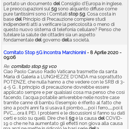
portato un documento
del
Consiglio d'Europa in inglese.
Le preoccupazioni sul
5g
sono alquanto diffuse come
pure tantissimi sono i Comitati
stop
5g
. Cosa costa in
base
del
Principio di Precauzione compiere studi
indipendenti atti a verificare la pericolosità o meno di
questo nuovo sistema di telefonia cellulare? Penso che
tutelare la salute dei cittadini sia un aspetto
fondamentale
del
governo
del
la società.
Comitato Stop 5G incontra Marchionini
- 8 Aprile 2020 -
09:06
Re:
comitato
stop
5g
vco
Ciao Paolo Caruso Radio Vaticana trasmette da santa
Maria di Galeria a LUNGHEZZE D'ONDA ma soprattutto
POTENZE, che nulla hanno a che vedere con le SRB di 3-
4-5 G . Il principio di precauzione dovrebbe essere
applicato sempre e per qualsiasi cosa ma penso che così
facendo, l'acqua potabile arriverebbe nelle nostre case
tramite canne di bambù (l'esempio è riferito al fatto che
sino a pochi anni fa si usava il piombo…….poi i ferro…….poi il
PVC…...ora il PE). I problemi e le discussioni si fanno su dati
certi e solo su quelli. Dire che il
5g
è la causa
del
COVID-
19 o che ne ha aumentato gli effetti non giova alla causa
ma anzi ne mette in ridicolo le basi serie
del
la