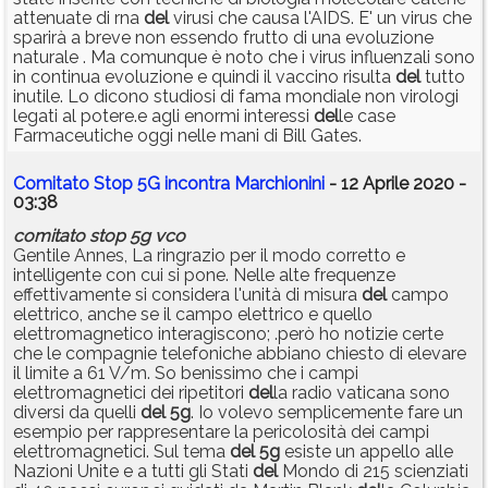
attenuate di rna
del
virusi che causa l'AIDS. E' un virus che
sparirà a breve non essendo frutto di una evoluzione
naturale . Ma comunque è noto che i virus influenzali sono
in continua evoluzione e quindi il vaccino risulta
del
tutto
inutile. Lo dicono studiosi di fama mondiale non virologi
legati al potere.e agli enormi interessi
del
le case
Farmaceutiche oggi nelle mani di Bill Gates.
Comitato Stop 5G incontra Marchionini
- 12 Aprile 2020 -
03:38
comitato
stop
5g
vco
Gentile Annes, La ringrazio per il modo corretto e
intelligente con cui si pone. Nelle alte frequenze
effettivamente si considera l'unità di misura
del
campo
elettrico, anche se il campo elettrico e quello
elettromagnetico interagiscono; .però ho notizie certe
che le compagnie telefoniche abbiano chiesto di elevare
il limite a 61 V/m. So benissimo che i campi
elettromagnetici dei ripetitori
del
la radio vaticana sono
diversi da quelli
del
5g
. Io volevo semplicemente fare un
esempio per rappresentare la pericolosità dei campi
elettromagnetici. Sul tema
del
5g
esiste un appello alle
Nazioni Unite e a tutti gli Stati
del
Mondo di 215 scienziati