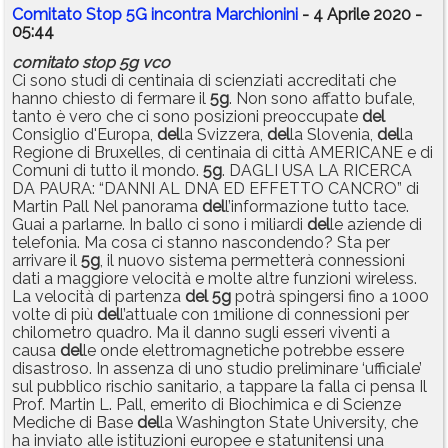
Comitato Stop 5G incontra Marchionini
- 4 Aprile 2020 -
05:44
comitato
stop
5g
vco
Ci sono studi di centinaia di scienziati accreditati che
hanno chiesto di fermare il
5g
. Non sono affatto bufale,
tanto è vero che ci sono posizioni preoccupate
del
Consiglio d'Europa,
del
la Svizzera,
del
la Slovenia,
del
la
Regione di Bruxelles, di centinaia di città AMERICANE e di
Comuni di tutto il mondo.
5g
. DAGLI USA LA RICERCA
DA PAURA: “DANNI AL DNA ED EFFETTO CANCRO” di
Martin Pall Nel panorama
del
l’informazione tutto tace.
Guai a parlarne. In ballo ci sono i miliardi
del
le aziende di
telefonia. Ma cosa ci stanno nascondendo? Sta per
arrivare il
5g
, il nuovo sistema permetterà connessioni
dati a maggiore velocità e molte altre funzioni wireless.
La velocità di partenza
del
5g
potrà spingersi fino a 1000
volte di più
del
l’attuale con 1milione di connessioni per
chilometro quadro. Ma il danno sugli esseri viventi a
causa
del
le onde elettromagnetiche potrebbe essere
disastroso. In assenza di uno studio preliminare ‘ufficiale’
sul pubblico rischio sanitario, a tappare la falla ci pensa Il
Prof. Martin L. Pall, emerito di Biochimica e di Scienze
Mediche di Base
del
la Washington State University, che
ha inviato alle istituzioni europee e statunitensi una