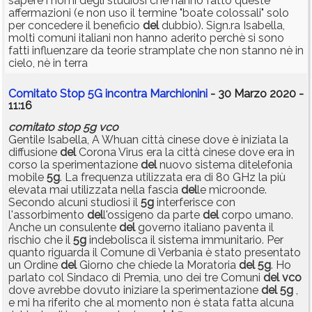
sapere i nomi degli studiosi che hanno fatto queste
affermazioni (e non uso il termine "boate colossali" solo
per concedere il beneficio
del
dubbio). Sign.ra Isabella,
molti comuni italiani non hanno aderito perchè si sono
fatti influenzare da teorie stramplate che non stanno nè in
cielo, nè in terra
Comitato Stop 5G incontra Marchionini
- 30 Marzo 2020 -
11:16
comitato
stop
5g
vco
Gentile Isabella, A Whuan città cinese dove è iniziata la
diffusione
del
Corona Virus era la città cinese dove era in
corso la sperimentazione
del
nuovo sistema ditelefonia
mobile
5g
. La frequenza utilizzata era di 80 GHz la più
elevata mai utilizzata nella fascia
del
le microonde.
Secondo alcuni studiosi il
5g
interferisce con
l'assorbimento
del
l'ossigeno da parte
del
corpo umano.
Anche un consulente
del
governo italiano paventa il
rischio che il
5g
indebolisca il sistema immunitario. Per
quanto riguarda il Comune di Verbania è stato presentato
un Ordine
del
Giorno che chiede la Moratoria
del
5g
. Ho
parlato col Sindaco di Premia, uno dei tre Comuni
del
vco
dove avrebbe dovuto iniziare la sperimentazione
del
5g
,
e mi ha riferito che al momento non è stata fatta alcuna