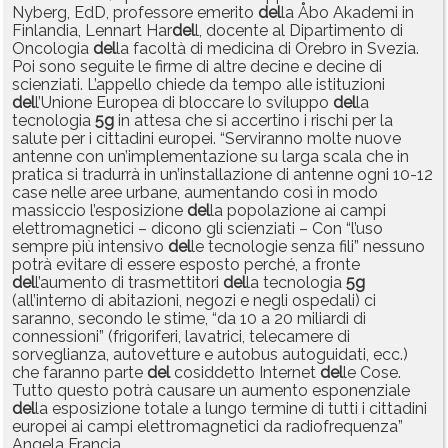
Nyberg, EdD, professore emerito
del
la Åbo Akademi in
Finlandia, Lennart Har
del
l, docente al Dipartimento di
Oncologia
del
la facoltà di medicina di Orebro in Svezia.
Poi sono seguite le firme di altre decine e decine di
scienziati. L’appello chiede da tempo alle istituzioni
del
l’Unione Europea di bloccare lo sviluppo
del
la
tecnologia
5g
in attesa che si accertino i rischi per la
salute per i cittadini europei. “Serviranno molte nuove
antenne con un’implementazione su larga scala che in
pratica si tradurrà in un’installazione di antenne ogni 10-12
case nelle aree urbane, aumentando così in modo
massiccio l’esposizione
del
la popolazione ai campi
elettromagnetici – dicono gli scienziati – Con “l’uso
sempre più intensivo
del
le tecnologie senza fili” nessuno
potrà evitare di essere esposto perché, a fronte
del
l’aumento di trasmettitori
del
la tecnologia
5g
(all’interno di abitazioni, negozi e negli ospedali) ci
saranno, secondo le stime, “da 10 a 20 miliardi di
connessioni” (frigoriferi, lavatrici, telecamere di
sorveglianza, autovetture e autobus autoguidati, ecc.)
che faranno parte
del
cosiddetto Internet
del
le Cose.
Tutto questo potrà causare un aumento esponenziale
del
la esposizione totale a lungo termine di tutti i cittadini
europei ai campi elettromagnetici da radiofrequenza”
Angela Francia