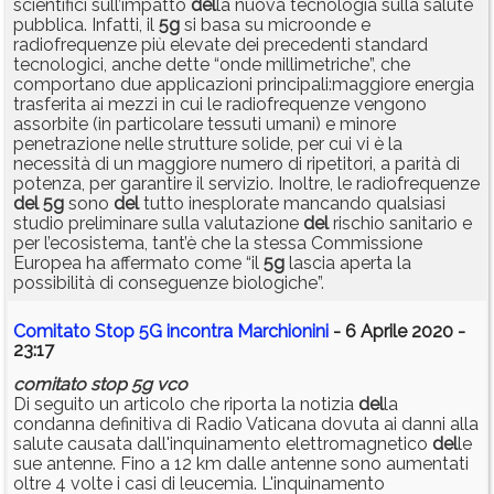
scientifici sull’impatto
del
la nuova tecnologia sulla salute
pubblica. Infatti, il
5g
si basa su microonde e
radiofrequenze più elevate dei precedenti standard
tecnologici, anche dette “onde millimetriche”, che
comportano due applicazioni principali:maggiore energia
trasferita ai mezzi in cui le radiofrequenze vengono
assorbite (in particolare tessuti umani) e minore
penetrazione nelle strutture solide, per cui vi è la
necessità di un maggiore numero di ripetitori, a parità di
potenza, per garantire il servizio. Inoltre, le radiofrequenze
del
5g
sono
del
tutto inesplorate mancando qualsiasi
studio preliminare sulla valutazione
del
rischio sanitario e
per l’ecosistema, tant’è che la stessa Commissione
Europea ha affermato come “il
5g
lascia aperta la
possibilità di conseguenze biologiche”.
Comitato Stop 5G incontra Marchionini
- 6 Aprile 2020 -
23:17
comitato
stop
5g
vco
Di seguito un articolo che riporta la notizia
del
la
condanna definitiva di Radio Vaticana dovuta ai danni alla
salute causata dall'inquinamento elettromagnetico
del
le
sue antenne. Fino a 12 km dalle antenne sono aumentati
oltre 4 volte i casi di leucemia. L'inquinamento