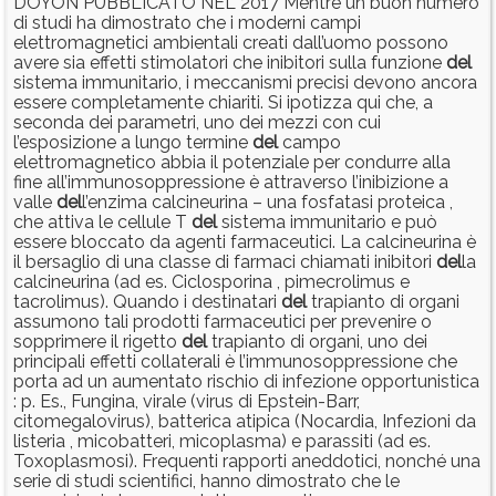
DOYON PUBBLICATO NEL 2017 Mentre un buon numero
di studi ha dimostrato che i moderni campi
elettromagnetici ambientali creati dall’uomo possono
avere sia effetti stimolatori che inibitori sulla funzione
del
sistema immunitario, i meccanismi precisi devono ancora
essere completamente chiariti. Si ipotizza qui che, a
seconda dei parametri, uno dei mezzi con cui
l’esposizione a lungo termine
del
campo
elettromagnetico abbia il potenziale per condurre alla
fine all’immunosoppressione è attraverso l’inibizione a
valle
del
l’enzima calcineurina – una fosfatasi proteica ,
che attiva le cellule T
del
sistema immunitario e può
essere bloccato da agenti farmaceutici. La calcineurina è
il bersaglio di una classe di farmaci chiamati inibitori
del
la
calcineurina (ad es. Ciclosporina , pimecrolimus e
tacrolimus). Quando i destinatari
del
trapianto di organi
assumono tali prodotti farmaceutici per prevenire o
sopprimere il rigetto
del
trapianto di organi, uno dei
principali effetti collaterali è l’immunosoppressione che
porta ad un aumentato rischio di infezione opportunistica
: p. Es., Fungina, virale (virus di Epstein-Barr,
citomegalovirus), batterica atipica (Nocardia, Infezioni da
listeria , micobatteri, micoplasma) e parassiti (ad es.
Toxoplasmosi). Frequenti rapporti aneddotici, nonché una
serie di studi scientifici, hanno dimostrato che le