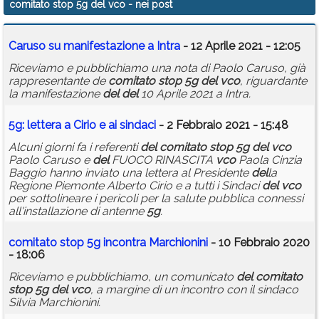
comitato stop 5g del vco
- nei post
Calendario
Caruso su manifestazione a Intra
- 12 Aprile 2021 - 12:05
Annunci
Riceviamo e pubblichiamo una nota di Paolo Caruso, già
rappresentante de
comitato
stop
5g
del
vco
, riguardante
la manifestazione
del
del
10 Aprile 2021 a Intra.
5g
: lettera a Cirio e ai sindaci
- 2 Febbraio 2021 - 15:48
Alcuni giorni fa i referenti
del
comitato
stop
5g
del
vco
Paolo Caruso e
del
FUOCO RINASCITA
vco
Paola Cinzia
Baggio hanno inviato una lettera al Presidente
del
la
Regione Piemonte Alberto Cirio e a tutti i Sindaci
del
vco
per sottolineare i pericoli per la salute pubblica connessi
all'installazione di antenne
5g
.
comitato
stop
5g
incontra Marchionini
- 10 Febbraio 2020
- 18:06
Riceviamo e pubblichiamo, un comunicato
del
comitato
stop
5g
del
vco
, a margine di un incontro con il sindaco
Silvia Marchionini.