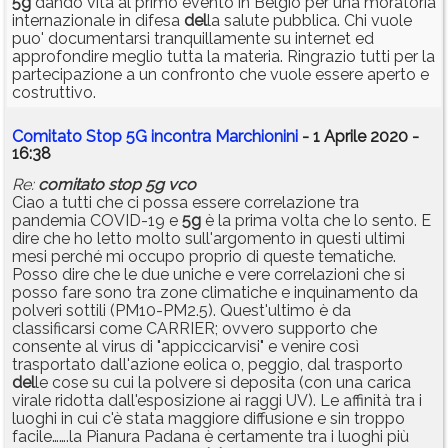
5g
dando vita al primo evento in Belgio per una moratoria
internazionale in difesa
del
la salute pubblica. Chi vuole
puo' documentarsi tranquillamente su internet ed
approfondire meglio tutta la materia. Ringrazio tutti per la
partecipazione a un confronto che vuole essere aperto e
costruttivo.
Comitato Stop 5G incontra Marchionini
- 1 Aprile 2020 -
16:38
Re:
comitato
stop
5g
vco
Ciao a tutti che ci possa essere correlazione tra
pandemia COVID-19 e
5g
è la prima volta che lo sento. E
dire che ho letto molto sull'argomento in questi ultimi
mesi perché mi occupo proprio di queste tematiche.
Posso dire che le due uniche e vere correlazioni che si
posso fare sono tra zone climatiche e inquinamento da
polveri sottili (PM10-PM2.5). Quest'ultimo è da
classificarsi come CARRIER; ovvero supporto che
consente al virus di "appiccicarvisi" e venire così
trasportato dall'azione eolica o, peggio, dal trasporto
del
le cose su cui la polvere si deposita (con una carica
virale ridotta dall'esposizione ai raggi UV). Le affinità tra i
luoghi in cui c'è stata maggiore diffusione e sin troppo
facile…….la Pianura Padana è certamente tra i luoghi più