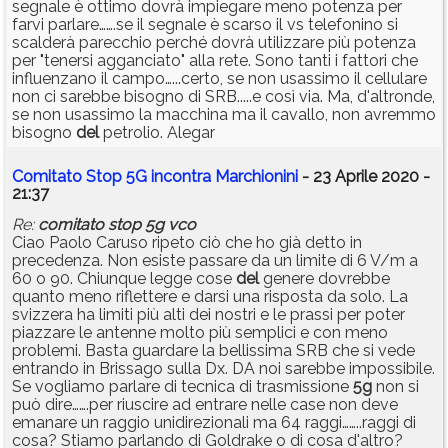
segnale è ottimo dovrà impiegare meno potenza per
farvi parlare…….se il segnale è scarso il vs telefonino si
scalderà parecchio perché dovrà utilizzare più potenza
per "tenersi agganciato" alla rete. Sono tanti i fattori che
influenzano il campo…...certo, se non usassimo il cellulare
non ci sarebbe bisogno di SRB.....e così via. Ma, d'altronde,
se non usassimo la macchina ma il cavallo, non avremmo
bisogno
del
petrolio. Alegar
Comitato Stop 5G incontra Marchionini
- 23 Aprile 2020 -
21:37
Re:
comitato
stop
5g
vco
Ciao Paolo Caruso ripeto ciò che ho già detto in
precedenza. Non esiste passare da un limite di 6 V/m a
60 o 90. Chiunque legge cose
del
genere dovrebbe
quanto meno riflettere e darsi una risposta da solo. La
svizzera ha limiti più alti dei nostri e le prassi per poter
piazzare le antenne molto più semplici e con meno
problemi. Basta guardare la bellissima SRB che si vede
entrando in Brissago sulla Dx. DA noi sarebbe impossibile.
Se vogliamo parlare di tecnica di trasmissione
5g
non si
può dire…….per riuscire ad entrare nelle case non deve
emanare un raggio unidirezionali ma 64 raggi……..raggi di
cosa? Stiamo parlando di Goldrake o di cosa d'altro?