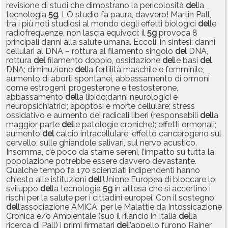
revisione di studi che dimostrano la pericolosità
del
la
tecnologia
5g
. LO studio fa paura, davvero! Martin Pall,
tra i più noti studiosi al mondo degli effetti biologici
del
le
radiofrequenze, non lascia equivoci: il
5g
provoca 8
principali danni alla salute umana. Eccoli, in sintesi: danni
cellulari al DNA – rottura al filamento singolo
del
DNA,
rottura
del
filamento doppio, ossidazione
del
le basi
del
DNA; diminuzione
del
la fertilità maschile e femminile,
aumento di aborti spontanei, abbassamento di ormoni
come estrogeni, progesterone e testosterone,
abbassamento
del
la libido;danni neurologici e
neuropsichiatrici; apoptosi e morte cellulare; stress
ossidativo e aumento dei radicali liberi (responsabili
del
la
maggior parte
del
le patologie croniche); effetti ormonali;
aumento
del
calcio intracellulare; effetto cancerogeno sul
cervello, sulle ghiandole salivari, sul nervo acustico.
Insomma, c’è poco da starne sereni, l’impatto su tutta la
popolazione potrebbe essere davvero devastante.
Qualche tempo fa 170 scienziati indipendenti hanno
chiesto alle istituzioni
del
l’Unione Europea di bloccare lo
sviluppo
del
la tecnologia
5g
in attesa che si accertino i
rischi per la salute per i cittadini europei. Con il sostegno
del
l’associazione AMICA, per le Malattie da Intossicazione
Cronica e/o Ambientale (suo il rilancio in Italia
del
la
ricerca di Pall) i primi firmatari
del
l’appello furono Rainer