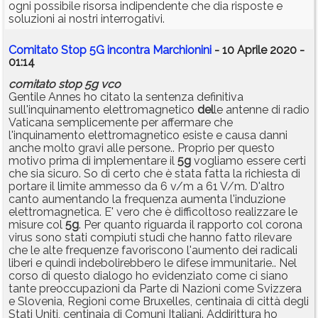
ogni possibile risorsa indipendente che dia risposte e
soluzioni ai nostri interrogativi.
Comitato Stop 5G incontra Marchionini
- 10 Aprile 2020 -
01:14
comitato
stop
5g
vco
Gentile Annes ho citato la sentenza definitiva
sull'inquinamento elettromagnetico
del
le antenne di radio
Vaticana semplicemente per affermare che
l'inquinamento elettromagnetico esiste e causa danni
anche molto gravi alle persone.. Proprio per questo
motivo prima di implementare il
5g
vogliamo essere certi
che sia sicuro. So di certo che è stata fatta la richiesta di
portare il limite ammesso da 6 v/m a 61 V/m. D'altro
canto aumentando la frequenza aumenta l'induzione
elettromagnetica. E' vero che è difficoltoso realizzare le
misure col
5g
. Per quanto riguarda il rapporto col corona
virus sono stati compiuti studi che hanno fatto rilevare
che le alte frequenze favoriscono l'aumento dei radicali
liberi e quindi indebolirebbero le difese immunitarie.. Nel
corso di questo dialogo ho evidenziato come ci siano
tante preoccupazioni da Parte di Nazioni come Svizzera
e Slovenia, Regioni come Bruxelles, centinaia di città degli
Stati Uniti, centinaia di Comuni Italiani. Addirittura ho