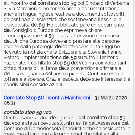
all'incontro
del
comitato
stop
5g
col Sindaco di Verbania
Silvia Marchionini, ho fornito ampia documentazione
anche in lingua inglese relativa a documenti sottoscritti
da centinaia di scienziati che sostenevano il rischi e la
pericolosità
del
5g
. Ho pubblicato pure un documento
del
Consiglio d'Europa che esprimeva chiare
preoccupazione sul
5g
e sulla attenzione che i Paesi
del
l'Unione Europea dovevano prestare alle persone
colpite dalla patologia
del
l'elettrosensibilità. Oggi ho
ricevuto la notizia che la Svizzera e la Slovenia hanno
vietato l'implementazione
del
5g
su tutto il territorio
nazionale. Il
comitato
stop
5g
del
vco
ha coinvolto tanti
cittadini sensibili al tema
del
la prevenzione primaria e
del
la salvaguardia
del
nostro pianeta. Continueremo a
lottare e a sperare. Grazie Isabella
del
le sue interessanti e
condivisibili considerazioni.
Comitato Stop 5G incontra Marchionini
- 31 Marzo 2020 -
08:31
comitato
stop
5g
vco
Gentile Isabella, Una
del
egazione
del
comitato
stop
5g
del
vco
è stata ricevuta alcuni mesi fa dall'Assessore
del
Comune di Domodossola Tandurella che ha assicurato la
massima attenzione alle problematiche relative alla