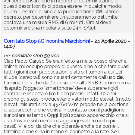
veritiero pensare che il metodo di determinazione di
questi descrittori fisici possa essere, in qualche modo,
diluito. L'esempio: sino alla pubblicazione
del
l'ultimo
decreto, per determinare un superamento
del
limite
bastava una misura RMS di 6 minuti . Ora si deve
determinare una mediana sulle 24h. SAluti
Comitato Stop 5G incontra Marchionini
- 24 Aprile 2020 -
14:07
Re:
comitato
stop
5g
vco
Ciao Paolo Caruso Se era riferito a me le posso dire che,
ahimè, mi occupo proprio di questo e ho a che fare quasi
tutti i giorni con pubblicazioni e altro. I tumori a cui Lei
allude (cerebrali) sono causati certamente dall'uso
del
terminale più che dall'esposizione alle SRB. Come è ormai
risaputo l'oggetto "smartphone" deve superare rigidi
controlli e rispettare limiti ben precisi. Infatti 10 anni
orsono gli stessi producevano valori molto elevati (molto
elevati misurati sino a 45/60 V/m proprio nella porzione
di apparecchio che veniva in contatto con il padiglione
auricolare esterno). Oggi, il più scarso apparecchio che si
può trovare sul mercato raggiunge valori molto più
bassi). Vi è poi da dire che dipende anche da come il
terminale che si ha in mano si connette alla rete. Se il