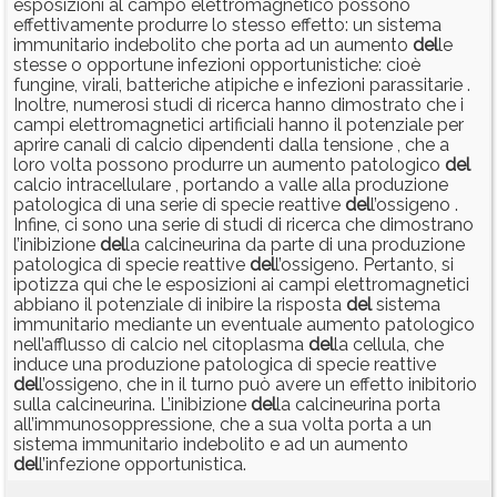
esposizioni al campo elettromagnetico possono
effettivamente produrre lo stesso effetto: un sistema
immunitario indebolito che porta ad un aumento
del
le
stesse o opportune infezioni opportunistiche: cioè
fungine, virali, batteriche atipiche e infezioni parassitarie .
Inoltre, numerosi studi di ricerca hanno dimostrato che i
campi elettromagnetici artificiali hanno il potenziale per
aprire canali di calcio dipendenti dalla tensione , che a
loro volta possono produrre un aumento patologico
del
calcio intracellulare , portando a valle alla produzione
patologica di una serie di specie reattive
del
l’ossigeno .
Infine, ci sono una serie di studi di ricerca che dimostrano
l’inibizione
del
la calcineurina da parte di una produzione
patologica di specie reattive
del
l’ossigeno. Pertanto, si
ipotizza qui che le esposizioni ai campi elettromagnetici
abbiano il potenziale di inibire la risposta
del
sistema
immunitario mediante un eventuale aumento patologico
nell’afflusso di calcio nel citoplasma
del
la cellula, che
induce una produzione patologica di specie reattive
del
l’ossigeno, che in il turno può avere un effetto inibitorio
sulla calcineurina. L’inibizione
del
la calcineurina porta
all’immunosoppressione, che a sua volta porta a un
sistema immunitario indebolito e ad un aumento
del
l’infezione opportunistica.