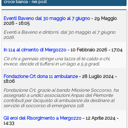
croce bianca
- nei post
Calendario
Eventi Baveno dal 30 maggio al 7 giugno
- 29 Maggio
Annunci
2026 - 16:05
Eventi a Baveno e dintorni, dal 30 maggio al 7 giugno
2026.
In 114 al cimento di Mergozzo
- 10 Febbraio 2026 - 17:04
C’è chi a gennaio stringe una tazza di tè caldo e chi,
invece, decide di tuffarsi in un lago a 5,9 gradi.
Fondazione Crt dona 11 ambulanze
- 28 Luglio 2024 -
18:06
Fondazione Crt, grazie al bando Missione Soccorso, ha
assegnato a undici associazioni Anpas del Piemonte
contributi per l’acquisto di ambulanze da destinare al
servizio di soccorso di emergenza 118.
Gli eroi del Risorgimento a Mergozzo
- 12 Aprile 2024 -
14:33