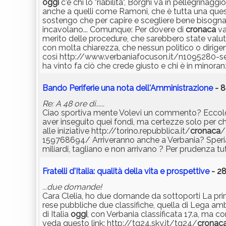
oggi
c'è chi lo "riabilita", Borghi va in pellegrinag
anche a quelli come Ramoni, che è tutta una questi
sostengo che per capire e scegliere bene bisogna c
incavolano... Comunque: Per dovere di
cronaca
va
merito delle procedure, che sarebbero state valutat
con molta chiarezza, che nessun politico o dirig
così http://www.verbaniafocuson.it/n1095280-semp
ha vinto fa ciò che crede giusto e chi è in minoran
Bando Periferie una nota dell'Amministrazione
- 8
Re: A 48 ore di......
Ciao sportiva mente Volevi un commento? Eccolo.
aver inseguito quei fondi, ma certezze solo per ch
alle iniziative http://torino.repubblica.it/
cronaca
/
159768694/ Arriveranno anche a Verbania? Speria
miliardi, tagliano e non arrivano ? Per prudenza tutt
Fratelli d'Italia: qualità della vita e prospettive
- 28
...due domande!
Cara Clelia, ho due domande da sottoporti La pri
rese pubbliche due classifiche, quella di Lega am
di Italia
oggi
, con Verbania classificata 17.a, ma com
veda questo link: http://tg24.sky.it/tg24/
cronac