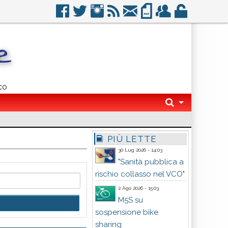
co
PIÙ LETTE
30 Lug 2026 - 14:03
"Sanità pubblica a
rischio collasso nel VCO"
2 Ago 2026 - 15:03
M5S su
sospensione bike
sharing