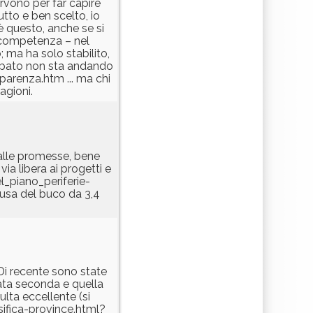
servono per far capire
tto e ben scelto, io
è questo, anche se si
 competenza – nel
; ma ha solo stabilito,
cipato non sta andando
arenza.htm ... ma chi
agioni.
alle promesse, bene
ia libera ai progetti e
_piano_periferie-
usa del buco da 3,4
Di recente sono state
cata seconda e quella
ulta eccellente (si
sifica-province.html?