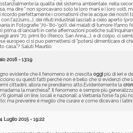
ostanzialmente la qualità del sistema ambientale, nella secon
cusa, ma dire " non sporcavano solo le loro mani e i loro volti,
o mi ricordo perfettamente i cromatismi che le acque dei nostri 
 l'azzurro,..), dei rifiuti industriali lasciati a cielo aperto (p
nia in Fotografie '70-'80-'90!), dei malati di tumore (fanno fede
n) prima di lanciarti in certe affermazioni poetiche sull'inquin
 negli anni '70, primi 80 (Renco, San Anna,...), e di colpo, ci sem
se europeo ci si puo permettersi di "potersi dimenticare di chi
tto casa."? Saluti Maurilio
io 2016 - 13:19
segno evidente che il fenomeno è in crescita
oggi
più di ieri e de
ciono su questi fatti perchè non è bello che si evidenzi che 
mi cittadini, allora ne prendiamo atto.Evidentemente la
cro
n, madama la marchesa!". Il fenomeno è sempre più generalizz
iornali on line, locali e nazionali: a Verbania forse fa più no
tto: ma prevenire è meglio che curare e come dicevano i latini
4 Luglio 2015 - 19:22