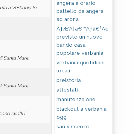
angera a orario
uta a Verbania lo
battello da angera
ad arona
ÃƒÆ’Ã†â€™Ãƒâ€¹Ã¢â‚¬
previsto un nuovo
bando casa
popolare verbania
di Santa Maria
verbania quotidiani
locali
preistoria
di Santa Maria
attestati
manutenzaione
blackout a verbania
ono svolti i
oggi
san vincenzo