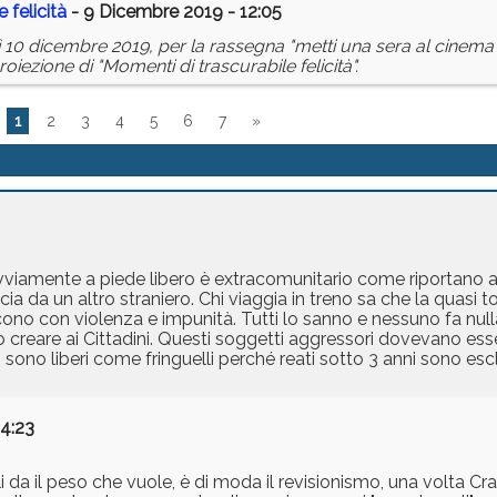
 felicità
- 9 Dicembre 2019 - 12:05
 10 dicembre 2019, per la rassegna "metti una sera al cinema"
roiezione di "Momenti di trascurabile felicità".
1
2
3
4
5
6
7
»
vviamente a piede libero è extracomunitario come riportano a
a da un altro straniero. Chi viaggia in treno sa che la quasi tot
ono con violenza e impunità. Tutti lo sanno e nessuno fa null
o creare ai Cittadini. Questi soggetti aggressori dovevano esse
, sono liberi come fringuelli perché reati sotto 3 anni sono escl
14:23
i da il peso che vuole, è di moda il revisionismo, una volta Cra