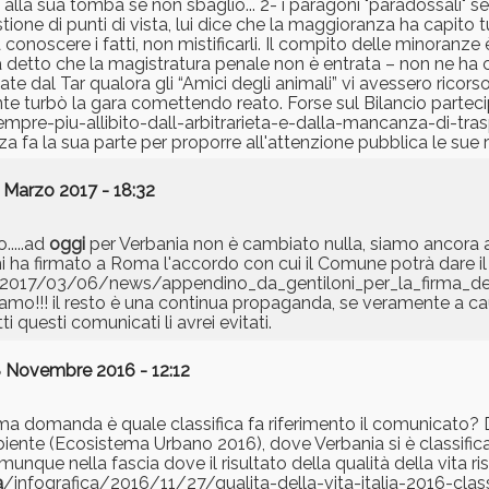
gio alla sua tomba se non sbaglio... 2- i paragoni "paradossali" 
one di punti di vista, lui dice che la maggioranza ha capito tu
onoscere i fatti, non mistificarli. Il compito delle minoranze 
 detto che la magistratura penale non è entrata – non ne ha
e dal Tar qualora gli “Amici degli animali” vi avessero ricorso
ente turbò la gara comettendo reato. Forse sul Bilancio parte
re-piu-allibito-dall-arbitrarieta-e-dalla-mancanza-di-trasp
za fa la sua parte per proporre all'attenzione pubblica le sue r
 Marzo 2017 - 18:32
....ad
oggi
per Verbania non è cambiato nulla, siamo ancora 
i ha firmato a Roma l'accordo con cui il Comune potrà dare il v
2017/03/06/news/appendino_da_gentiloni_per_la_firma_del
mo!!! il resto è una continua propaganda, se veramente a ca
i questi comunicati li avrei evitati.
 Novembre 2016 - 12:12
ma domanda è quale classifica fa riferimento il comunicato? 
biente (Ecosistema Urbano 2016), dove Verbania si è classifi
unque nella fascia dove il risultato della qualità della vita ris
a
/infografica/2016/11/27/qualita-della-vita-italia-2016-clas