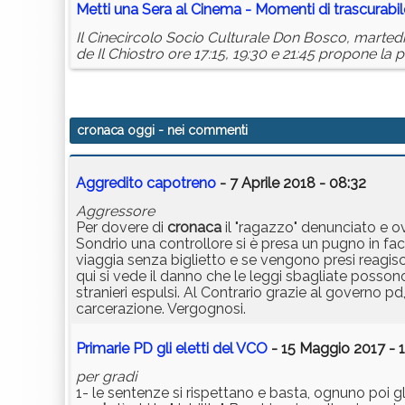
Metti una Sera al Cinema - Momenti di trascurabile
Il Cinecircolo Socio Culturale Don Bosco, martedì
de Il Chiostro ore 17:15, 19:30 e 21:45 propone la p
cronaca oggi
- nei commenti
Aggredito capotreno
- 7 Aprile 2018 - 08:32
Aggressore
Per dovere di
cronaca
il "ragazzo" denunciato e o
Sondrio una controllore si è presa un pugno in facci
viaggia senza biglietto e se vengono presi reagisc
qui si vede il danno che le leggi sbagliate posson
stranieri espulsi. Al Contrario grazie al governo pd
carcerazione. Vergognosi.
Primarie PD gli eletti del VCO
- 15 Maggio 2017 - 
per gradi
1- le sentenze si rispettano e basta, ognuno poi gl