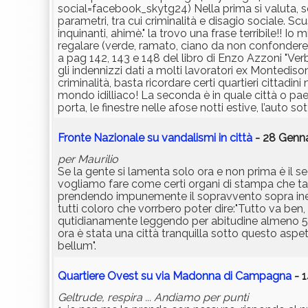
social=facebook_skytg24) Nella prima si valuta, s
parametri, tra cui criminalità e disagio sociale. S
inquinanti, ahimè." la trovo una frase terribile!! I
regalare (verde, ramato, ciano da non confondere con
a pag 142, 143 e 148 del libro di Enzo Azzoni "Verba
gli indennizzi dati a molti lavoratori ex Montediso
criminalità, basta ricordare certi quartieri cittadini
mondo idilliaco! La seconda è in quale città o pae
porta, le finestre nelle afose notti estive, l’auto so
Fronte Nazionale su vandalismi in città
- 28 Genna
per Maurilio
Se la gente si lamenta solo ora e non prima è il 
vogliamo fare come certi organi di stampa che tac
prendendo impunemente il sopravvento sopra iner
tutti coloro che vorrbero poter dire:"Tutto va be
qutidianamente leggendo per abitudine almeno 5/6 g
ora è stata una città tranquilla sotto questo aspe
bellum".
Quartiere Ovest su via Madonna di Campagna
- 1
Geltrude, respira ... Andiamo per punti