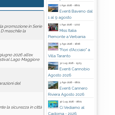
1 Ago 2026 - 08:01
Eventi Baveno dal
1 al 9 agosto
1 Ago 2026 - 12:02
 la promozione in Serie
Miss Italia
 D maschile la
Piemonte a Verbania
3 Ago 2026 - 18:06
"Fiori d'Acciaio" a
giugno 2026 all'ex
Villa Taranto
estival Lago Maggiore
31 Lug 2026 - 15:03
Eventi Cannobio
Agosto 2026
3 Ago 2026 - 08:01
razioni del
Eventi Cannero
Riviera Agosto 2026
30 Lug 2026 - 08:01
e la sicurezza in città
Ci Vediamo al
Cadorna - 2026