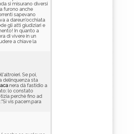
da si misurano diversi
 ma furono anche
torrenti sapevano
rova a dareun'occhiata
 gli atti giudiziari e
amento! In quanto a
bra di vivere in un
udere a chiave la
ll'altroieri. Se poi,
la delinquenza sta
naca
nera dà fastidio a
ato: lo constato
tizia perchè fino ad
 :"Si vis pacem,para