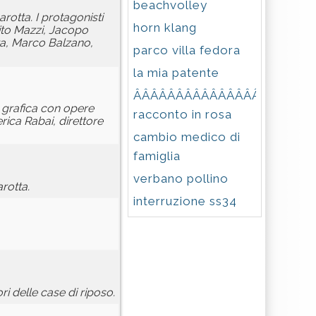
beachvolley
rotta. I protagonisti
horn klang
nito Mazzi, Jacopo
ta, Marco Balzano,
parco villa fedora
la mia patente
ÂÂÂÂÂÂÂÂÂÂÂÂÂÂÂÂÂÂÂÂÂÂ
a grafica con opere
racconto in rosa
rica Rabai, direttore
cambio medico di
famiglia
verbano pollino
rotta.
interruzione ss34
i delle case di riposo.