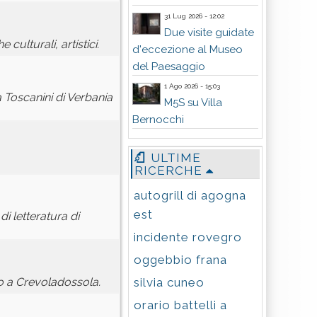
31 Lug 2026 - 12:02
Due visite guidate
culturali, artistici.
d'eccezione al Museo
del Paesaggio
1 Ago 2026 - 15:03
 Toscanini di Verbania
M5S su Villa
Bernocchi
ULTIME
RICERCHE
autogrill di agogna
est
di letteratura di
incidente rovegro
oggebbio frana
silvia cuneo
no a Crevoladossola.
orario battelli a