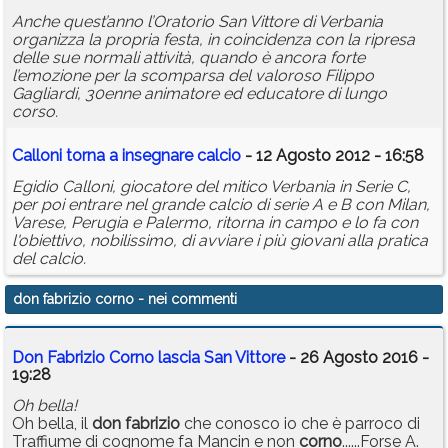
Anche quest’anno l’Oratorio San Vittore di Verbania
organizza la propria festa, in coincidenza con la ripresa
delle sue normali attività, quando è ancora forte
l’emozione per la scomparsa del valoroso Filippo
Gagliardi, 30enne animatore ed educatore di lungo
corso.
Calloni torna a insegnare calcio
- 12 Agosto 2012 - 16:58
Egidio Calloni, giocatore del mitico Verbania in Serie C,
per poi entrare nel grande calcio di serie A e B con Milan,
Varese, Perugia e Palermo, ritorna in campo e lo fa con
l'obiettivo, nobilissimo, di avviare i più giovani alla pratica
del calcio.
don fabrizio corno
- nei commenti
Don Fabrizio Corno lascia San Vittore
- 26 Agosto 2016 -
19:28
Oh bella!
Oh bella, il
don
fabrizio
che conosco io che è parroco di
Traffiume di cognome fa Mancin e non
corno
......Forse A.