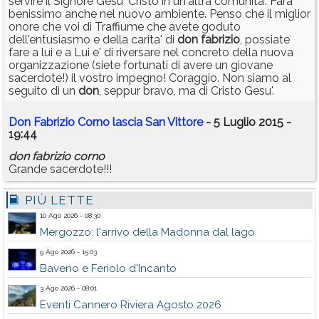
servire il Signore Gesu' Cristo in un'altra comunita'. Fara'
benissimo anche nel nuovo ambiente. Penso che il miglior
onore che voi di Traffiume che avete goduto
dell'entusiasmo e della carita' di
don
fabrizio
, possiate
fare a lui e a Lui e' di riversare nel concreto della nuova
organizzazione (siete fortunati di avere un giovane
sacerdote!) il vostro impegno! Coraggio. Non siamo al
seguito di un
don
, seppur bravo, ma di Cristo Gesu'.
Don Fabrizio Corno lascia San Vittore
- 5 Luglio 2015 -
19:44
don
fabrizio
corno
Grande sacerdote!!!
PIÙ LETTE
10 Ago 2026 - 08:30
Mergozzo: l'arrivo della Madonna dal lago
9 Ago 2026 - 15:03
Baveno e Feriolo d'Incanto
3 Ago 2026 - 08:01
Eventi Cannero Riviera Agosto 2026