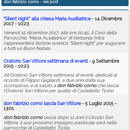
don fabrizio corno
- nei post
Calendario
“Silent night” alla chiesa Maria Ausiliatrice
- 14 Dicembre
Annunci
2017 - 10:23
Venerdì 15 dicembre 2017, alle ore 20:45, il Coro della
Parrocchia “Maria Ausiliatrice” di Verbania/Intra
rappresenterà l’azione scenica “Silent night” per augurare
a tutti un Buon Natale.
Oratorio San Vittore settimana di eventi
- 9 Settembre
2015 - 10:23
All'Oratorio San Vittore settimana di eventi, dedicati al
ricordo di Filippo Gagliardi, a due anni dalla sua
scomparsa, e al saluto a
don
fabrizio
corno
che lascia
l'Oratorio San Vittore per quello di Castelletto Ticino.
don
fabrizio
corno
lascia San Vittore
- 5 Luglio 2015 -
13:01
don
fabrizio
corno
lascia dopo 11 anni il Circolo San
Vittore, il suo prossimo impegno pastorale sarà nelle
parrocchie di Castelletto Ticino.