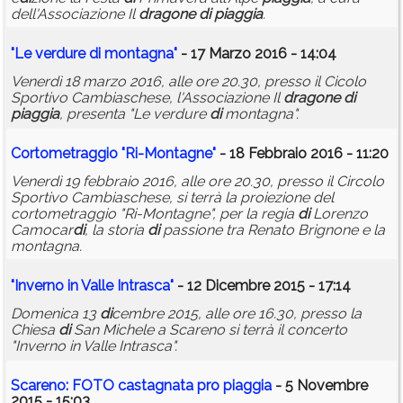
dell'Associazione Il
dragone
di
piaggia
.
"Le verdure
di
montagna"
- 17 Marzo 2016 - 14:04
Venerdì 18 marzo 2016, alle ore 20.30, presso il Cicolo
Sportivo Cambiaschese, l'Associazione Il
dragone
di
piaggia
, presenta "Le verdure
di
montagna".
Cortometraggio "Ri-Montagne"
- 18 Febbraio 2016 - 11:20
Venerdì 19 febbraio 2016, alle ore 20.30, presso il Circolo
Sportivo Cambiaschese, si terrà la proiezione del
cortometraggio "Ri-Montagne", per la regia
di
Lorenzo
Camocar
di
, la storia
di
passione tra Renato Brignone e la
montagna.
"Inverno in Valle Intrasca"
- 12 Dicembre 2015 - 17:14
Domenica 13
di
cembre 2015, alle ore 16.30, presso la
Chiesa
di
San Michele a Scareno si terrà il concerto
"Inverno in Valle Intrasca".
Scareno: FOTO castagnata pro
piaggia
- 5 Novembre
2015 - 15:03