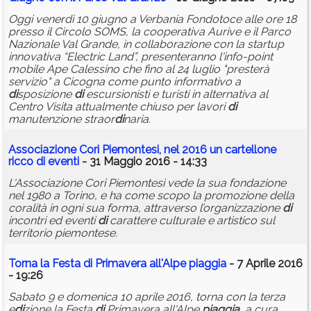
Oggi venerdì 10 giugno a Verbania Fondotoce alle ore 18
presso il Circolo SOMS, la cooperativa Aurive e il Parco
Nazionale Val Grande, in collaborazione con la startup
innovativa “Electric Land”, presenteranno l'info-point
mobile Ape Calessino che fino al 24 luglio "presterà
servizio" a Cicogna come punto informativo a
di
sposizione
di
escursionisti e turisti in alternativa al
Centro Visita attualmente chiuso per lavori
di
manutenzione straor
di
naria.
Associazione Cori Piemontesi, nel 2016 un cartellone
ricco
di
eventi
- 31 Maggio 2016 - 14:33
L'Associazione Cori Piemontesi vede la sua fondazione
nel 1980 a Torino, e ha come scopo la promozione della
coralità in ogni sua forma, attraverso l’organizzazione
di
incontri ed eventi
di
carattere culturale e artistico sul
territorio piemontese.
Torna la Festa
di
Primavera all'Alpe
piaggia
- 7 Aprile 2016
- 19:26
Sabato 9 e domenica 10 aprile 2016, torna con la terza
e
di
zione la Festa
di
Primavera all'Alpe
piaggia
, a cura