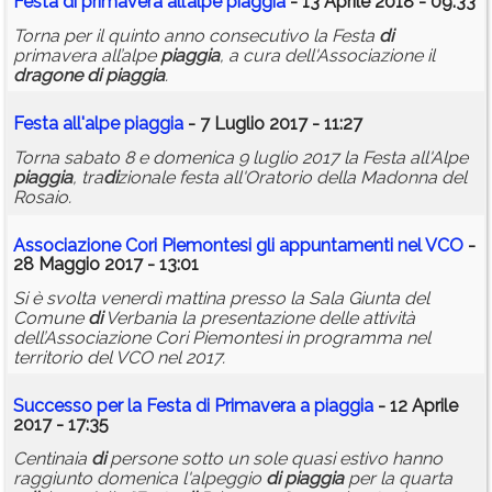
Festa
di
primavera all’alpe
piaggia
- 13 Aprile 2018 - 09:33
Torna per il quinto anno consecutivo la Festa
di
primavera all’alpe
piaggia
, a cura dell'Associazione il
dragone
di
piaggia
.
Festa all'alpe
piaggia
- 7 Luglio 2017 - 11:27
Torna sabato 8 e domenica 9 luglio 2017 la Festa all'Alpe
piaggia
, tra
di
zionale festa all'Oratorio della Madonna del
Rosaio.
Associazione Cori Piemontesi gli appuntamenti nel VCO
-
28 Maggio 2017 - 13:01
Si è svolta venerdì mattina presso la Sala Giunta del
Comune
di
Verbania la presentazione delle attività
dell’Associazione Cori Piemontesi in programma nel
territorio del VCO nel 2017.
Successo per la Festa
di
Primavera a
piaggia
- 12 Aprile
2017 - 17:35
Centinaia
di
persone sotto un sole quasi estivo hanno
raggiu­nto domenica l'alpeg­gio
di
piaggia
per la quarta