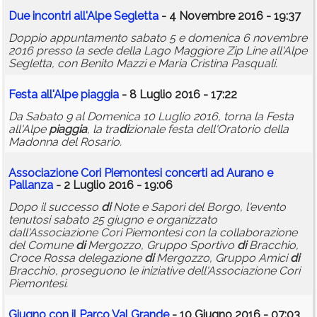
Due incontri all'Alpe Segletta
- 4 Novembre 2016 - 19:37
Doppio appuntamento sabato 5 e domenica 6 novembre
2016 presso la sede della Lago Maggiore Zip Line all'Alpe
Segletta, con Benito Mazzi e Maria Cristina Pasquali.
Festa all'Alpe
piaggia
- 8 Luglio 2016 - 17:22
Da Sabato 9 al Domenica 10 Luglio 2016, torna la Festa
all'Alpe
piaggia
, la tra
di
zionale festa dell'Oratorio della
Madonna del Rosario.
Associazione Cori Piemontesi concerti ad Aurano e
Pallanza
- 2 Luglio 2016 - 19:06
Dopo il successo
di
Note e Sapori del Borgo, l'evento
tenutosi sabato 25 giugno e organizzato
dall'Associazione Cori Piemontesi con la collaborazione
del Comune
di
Mergozzo, Gruppo Sportivo
di
Bracchio,
Croce Rossa delegazione
di
Mergozzo, Gruppo Amici
di
Bracchio, proseguono le iniziative dell'Associazione Cori
Piemontesi.
Giugno con il Parco Val Grande
- 10 Giugno 2016 - 07:03