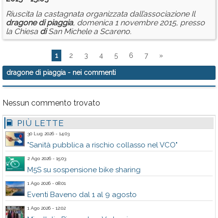
Riuscita la castagnata organizzata dall’associazione Il
dragone
di
piaggia
, domenica 1 novembre 2015, presso
la Chiesa
di
San Michele a Scareno.
1
2
3
4
5
6
7
»
dragone di piaggia
- nei commenti
Nessun commento trovato
PIÙ LETTE
30 Lug 2026 - 14:03
"Sanità pubblica a rischio collasso nel VCO"
2 Ago 2026 - 15:03
M5S su sospensione bike sharing
1 Ago 2026 - 08:01
Eventi Baveno dal 1 al 9 agosto
1 Ago 2026 - 12:02