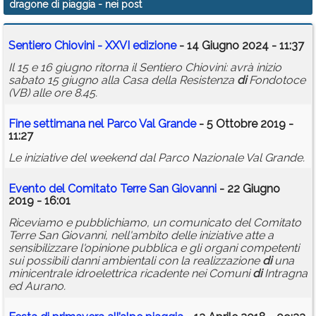
dragone di piaggia
- nei post
Calendario
Sentiero Chiovini - XXVI e
di
zione
- 14 Giugno 2024 - 11:37
Annunci
Il 15 e 16 giugno ritorna il Sentiero Chiovini: avrà inizio
sabato 15 giugno alla Casa della Resistenza
di
Fondotoce
(VB) alle ore 8.45.
Fine settimana nel Parco Val Grande
- 5 Ottobre 2019 -
11:27
Le iniziative del weekend dal Parco Nazionale Val Grande.
Evento del Comitato Terre San Giovanni
- 22 Giugno
2019 - 16:01
Riceviamo e pubblichiamo, un comunicato del Comitato
Terre San Giovanni, nell'ambito delle iniziative atte a
sensibilizzare l'opinione pubblica e gli organi competenti
sui possibili danni ambientali con la realizzazione
di
una
minicentrale idroelettrica ricadente nei Comuni
di
Intragna
ed Aurano.