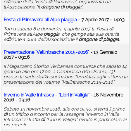
e
di
zione della "Festa
di
Primav­era", organizzata da­
ll'Associazione "Il
dragone
di
piaggia
".
Festa
di
Primavera all'Alpe
piaggia
- 7 Aprile 2017 - 14:03
Torna sabato 8 e domenica 9 aprile 2017 la Festa
di
Primavera all'Alpe
piaggia
, che giunge alla sua quarta
e
di
zione a cura dell'Associazione il
dragone
di
piaggia
.
Presentazione "Vallintrasche 2015-2016"
- 13 Gennaio
2017 - 09:16
Il Magazzeno Storico Verbanese comunica che sabato 14
gennaio alle ore 17.00, a Cambiasca (Via Unchio, 13)
presso la sede dell'Associazione TerreAlteLaghi, si terrà la
presentazione del volume "Vallintrasche 2015-2016"
Inverno in Valle Intrasca - "Libri in Valigia"
- 18 Novembre
2016 - 09:16
Sabato 19 novembre 2016, alle ore 15,30, si terrà il primo
di
un trittico d'incontri per la rassegna "Inverno in Valle
Intrasca", si tratta
di
"Libri in Valigia" rivolto in particolare ai
più piccoli.