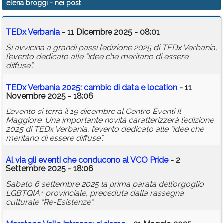
elena broggi
- nei post
Calendario
TEDx Verbania
- 11 Dicembre 2025 - 08:01
Annunci
Si avvicina a grandi passi l’edizione 2025 di TEDx Verbania,
l’evento dedicato alle “idee che meritano di essere
diffuse”.
TEDx Verbania 2025: cambio di data e location
- 11
Novembre 2025 - 18:06
L’evento si terrà il 19 dicembre al Centro Eventi Il
Maggiore. Una importante novità caratterizzerà l’edizione
2025 di TEDx Verbania, l’evento dedicato alle “idee che
meritano di essere diffuse”.
Al via gli eventi che conducono al VCO Pride
- 2
Settembre 2025 - 18:06
Sabato 6 settembre 2025 la prima parata dell’orgoglio
LGBTQIA+ provinciale, preceduta dalla rassegna
culturale “Re-Esistenze”.