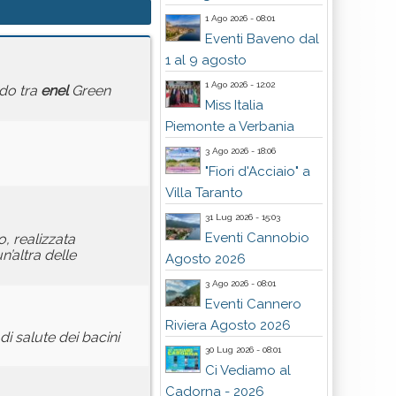
1 Ago 2026 - 08:01
Eventi Baveno dal
1 al 9 agosto
1 Ago 2026 - 12:02
rdo tra
enel
Green
Miss Italia
Piemonte a Verbania
3 Ago 2026 - 18:06
"Fiori d'Acciaio" a
Villa Taranto
31 Lug 2026 - 15:03
Eventi Cannobio
o, realizzata
n’altra delle
Agosto 2026
3 Ago 2026 - 08:01
Eventi Cannero
Riviera Agosto 2026
i salute dei bacini
30 Lug 2026 - 08:01
Ci Vediamo al
Cadorna - 2026