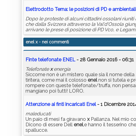
Elettrodotto Terna: le posizioni di PD e ambientali
Dopo le proteste di alcuni cittadini ossolani riuni
che dalla Svizzera attraverso la Val'd'Ossola giun
arrivano le prese di posizione di PD Vco, e Lega
enel x
- nei commenti
Finte telefonate ENEL
- 28 Gennaio 2016 - 06:31
Telefonate
x
energia
Siccome non è un mistero quale sia il nome della 
tiritera, come mai il colosso
enel
non si tutela e p
rompere con queste telefonate/truffa, non pensat
mangiano poi tutti! LORO.
Attenzione ai finti incaricati Enel
- 1 Dicembre 2014
maleducati
Un paio di mesi fa giravano
x
Pallanza. Nel mio co
Dicono di essere Dell
enel
,e hanno il tesserino c
spallucce.