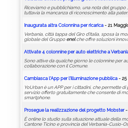
Riceviamo e pubblichiamo, una nota del gruppo , 
tuttavia la mancanza di riconoscimento alla paternit
Inaugurata altra Colonnina per ricarica
- 21 Maggio
Verbania, città tappa del Giro d’Italia, sposa la mob
globale del Gruppo
enel
che offre soluzioni innov
Attivate 4 colonnine per auto elettriche a Verbani
Sono attive da qualche giorno le colonnine per aut
collaborazione con il Comune.
Cambiasca l'App per l'illuminazione pubblica
- 25
YoUrban è un APP per i cittadini, che permette di 
servizio offerto gratuitamente che consente di moni
smartphone.
Prosegue la realizzazione del progetto Mobster
-
È online lo studio sulla situazione attuale della mobi
Cantone Ticino e provincia del Verbania-Cusio-Os