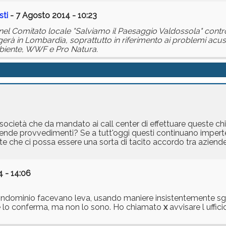
sti
- 7 Agosto 2014 - 10:23
ti nel Comitato locale "Salviamo il Paesaggio Valdossola" contr
gerà in Lombardia, soprattutto in riferimento ai problemi acust
mbiente, WWF e Pro Natura.
società che da mandato ai call center di effettuare queste ch
rende provvedimenti? Se a tutt'oggi questi continuano imperter
e che ci possa essere una sorta di tacito accordo tra aziend
 - 14:06
ndominio facevano leva, usando maniere insistentemente sgar
he lo conferma, ma non lo sono. Ho chiamato
x
avvisare l uffic