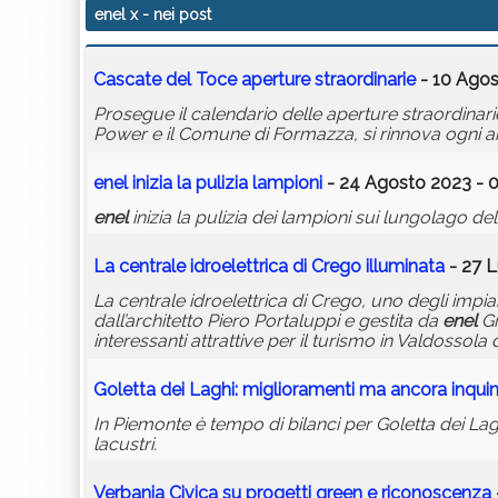
enel x
- nei post
Cascate del Toce aperture straordinarie
- 10 Agos
Prosegue il calendario delle aperture straordinari
Power e il Comune di Formazza, si rinnova ogni an
enel
inizia la pulizia lampioni
- 24 Agosto 2023 - 0
enel
inizia la pulizia dei lampioni sui lungolago dell
La centrale idroelettrica di Crego illuminata
- 27 L
La centrale idroelettrica di Crego, uno degli impiant
dall’architetto Piero Portaluppi e gestita da
enel
Gr
interessanti attrattive per il turismo in Valdossola
Goletta dei Laghi: miglioramenti ma ancora inqu
In Piemonte è tempo di bilanci per Goletta dei La
lacustri.
Verbania Civica su progetti green e riconoscenza