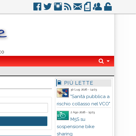
co
PIÙ LETTE
30 Lug 2026 - 14:03
"Sanità pubblica a
rischio collasso nel VCO"
2 Ago 2026 - 15:03
M5S su
sospensione bike
sharing