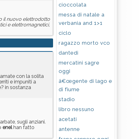
cioccolata
messa di natale a
o il nuovo elettrodotto
verbania and 1>1
ici e elettromagnetici,
ciclo
ragazzo morto vco
dantedi
mercatini sagre
oggi
iamate con la solita
â€œgente di lago e
riti e impuniti a
e? in sostanza
di fiume
stadio
libro nessuno
acetati
bate, sugli anziani.
io
enel
han fatto
antenne