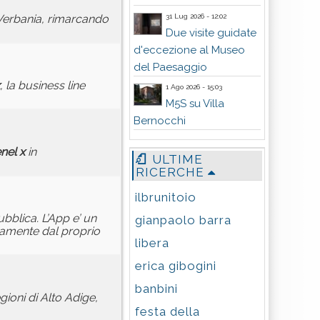
31 Lug 2026 - 12:02
 Verbania, rimarcando
Due visite guidate
d'eccezione al Museo
del Paesaggio
, la business line
1 Ago 2026 - 15:03
M5S su Villa
Bernocchi
nel
x
in
ULTIME
RICERCHE
ilbrunitoio
bblica. L’App e’ un
gianpaolo barra
ttamente dal proprio
libera
erica gibogini
banbini
egioni di Alto Adige,
festa della