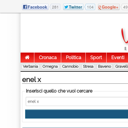
Facebook
281
Twitter
104
Google+
49
I
Cronaca
Politica
Sport
Eventi
Verbania
Omegna
Cannobio
Stresa
Baveno
Gravel
enel x
Inserisci quello che vuoi cercare