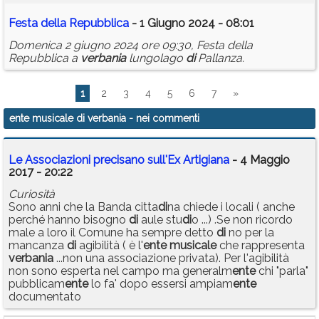
Festa della Repubblica
- 1 Giugno 2024 - 08:01
Domenica 2 giugno 2024 ore 09:30, Festa della
Repubblica a
verbania
lungolago
di
Pallanza.
1
2
3
4
5
6
7
»
ente musicale di verbania
- nei commenti
Le Associazioni precisano sull'Ex Artigiana
- 4 Maggio
2017 - 20:22
Curiosità
Sono anni che la Banda citta
di
na chiede i locali ( anche
perché hanno bisogno
di
aule stu
di
o ...) .Se non ricordo
male a loro il Comune ha sempre detto
di
no per la
mancanza
di
agibilità ( è l'
ente
musicale
che rappresenta
verbania
...non una associazione privata). Per l'agibilità
non sono esperta nel campo ma generalm
ente
chi "parla"
pubblicam
ente
lo fa' dopo essersi ampiam
ente
documentato