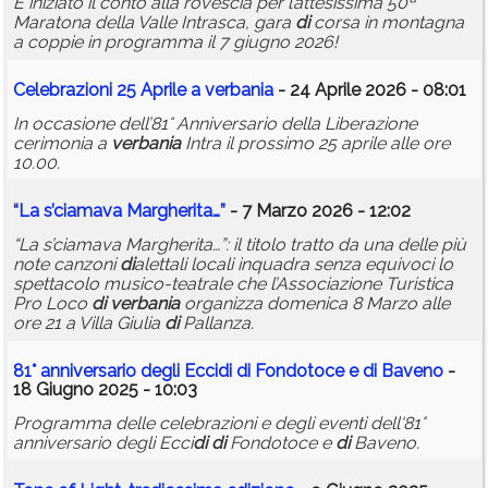
È iniziato il conto alla rovescia per l’attesissima 50ª
Maratona della Valle Intrasca, gara
di
corsa in montagna
a coppie in programma il 7 giugno 2026!
Celebrazioni 25 Aprile a
verbania
- 24 Aprile 2026 - 08:01
In occasione dell’81° Anniversario della Liberazione
cerimonia a
verbania
Intra il prossimo 25 aprile alle ore
10.00.
“La s’ciamava Margherita…”
- 7 Marzo 2026 - 12:02
“La s’ciamava Margherita…”: il titolo tratto da una delle più
note canzoni
di
alettali locali inquadra senza equivoci lo
spettacolo musico-teatrale che l’Associazione Turistica
Pro Loco
di
verbania
organizza domenica 8 Marzo alle
ore 21 a Villa Giulia
di
Pallanza.
81° anniversario degli Ecci
di
di
Fondotoce e
di
Baveno
-
18 Giugno 2025 - 10:03
Programma delle celebrazioni e degli eventi dell'81°
anniversario degli Ecci
di
di
Fondotoce e
di
Baveno.