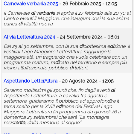
Carnevale
verbania
2025
- 26 Febbraio 2025 - 12:05
Il Carnevale
di
verbania
si aprirà il 27 febbraio alle 20,30 al
Centro eventi il Maggiore, che inaugura così la sua anima
carica
di
vitalità nuova.
Al via Letteraltura 2024
- 24 Settembre 2024 - 08:01
Dal 25 al 30 settembre, con la sua
di
ciottesima e
di
zione, il
Festival Lago Maggiore LetterAltura raggiunge la
maggiore età, un traguardo che vuole celebrare con un
programma maturo, ra
di
cato nel territorio e sempre più
vicino all’affezionato pubblico
di
lettori.
Aspettando LetterAltura
- 20 Agosto 2024 - 12:05
Saranno moltissimi gli spunti che, fin dagli eventi
di
Aspettando LetterAltura, a cavallo tra agosto e
settembre, guideranno il pubblico ad approfon
di
re il
tema scelto per la XVIII e
di
zione del Festival Lago
Maggiore Letteraltura (in programma da giovedì 26 a
domenica 29 settembre) che sarà “La montagna
resist
ente
, dalla memoria al sogno”.