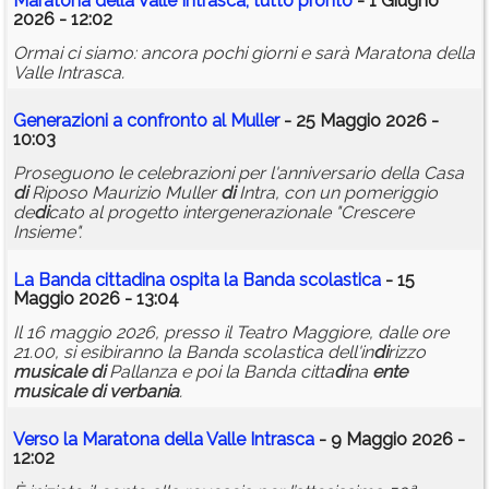
Maratona della Valle Intrasca, tutto pronto
- 1 Giugno
2026 - 12:02
Ormai ci siamo: ancora pochi giorni e sarà Maratona della
Valle Intrasca.
Generazioni a confronto al Muller
- 25 Maggio 2026 -
10:03
Proseguono le celebrazioni per l'anniversario della Casa
di
Riposo Maurizio Muller
di
Intra, con un pomeriggio
de
di
cato al progetto intergenerazionale "Crescere
Insieme".
La Banda citta
di
na ospita la Banda scolastica
- 15
Maggio 2026 - 13:04
Il 16 maggio 2026, presso il Teatro Maggiore, dalle ore
21.00, si esibiranno la Banda scolastica dell'in
di
rizzo
musicale
di
Pallanza e poi la Banda citta
di
na
ente
musicale
di
verbania
.
Verso la Maratona della Valle Intrasca
- 9 Maggio 2026 -
12:02