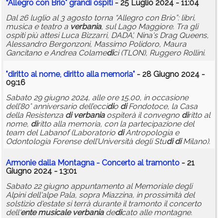
“Allegro con Brio" gran
di
ospiti
- 25 Luglio 2024 - 11:04
Dal 26 luglio al 3 agosto torna “Allegro con Brio”: libri,
musica e teatro a
verbania
, sul Lago Maggiore. Tra gli
ospiti più attesi Luca Bizzarri, DADA', Nina's Drag Queens,
Alessandro Bergonzoni, Massimo Polidoro, Maura
Gancitano e Andrea Colame
di
ci (TLON), Ruggero Rollini.
"
di
ritto al nome,
di
ritto alla memoria"
- 28 Giugno 2024 -
09:16
Sabato 29 giugno 2024, alle ore 15.00, in occasione
dell’80° anniversario dell’ecci
di
o
di
Fondotoce, la Casa
della Resistenza
di
verbania
ospiterà il convegno
di
ritto al
nome,
di
ritto alla memoria, con la partecipazione del
team del Labanof (Laboratorio
di
Antropologia e
Odontologia Forense dell’Università degli Stu
di
di
Milano).
Armonie dalla Montagna - Concerto al tramonto
- 21
Giugno 2024 - 13:01
Sabato 22 giugno appuntamento al Memoriale degli
Alpini dell'alpe Pala, sopra Miazzina, in prossimità del
solstizio d'estate si terrà durante il tramonto il concerto
dell'
ente
musicale
verbania
de
di
cato alle montagne.