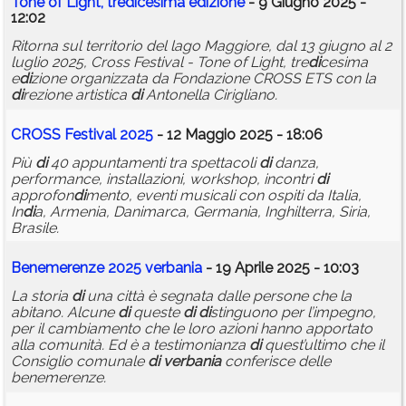
Tone of Light, tre
di
cesima e
di
zione
- 9 Giugno 2025 -
12:02
Ritorna sul territorio del lago Maggiore, dal 13 giugno al 2
luglio 2025, Cross Festival - Tone of Light, tre
di
cesima
e
di
zione organizzata da Fondazione CROSS ETS con la
di
rezione artistica
di
Antonella Cirigliano.
CROSS Festival 2025
- 12 Maggio 2025 - 18:06
Più
di
40 appuntamenti tra spettacoli
di
danza,
performance, installazioni, workshop, incontri
di
approfon
di
mento, eventi musicali con ospiti da Italia,
In
di
a, Armenia, Danimarca, Germania, Inghilterra, Siria,
Brasile.
Benemerenze 2025
verbania
- 19 Aprile 2025 - 10:03
La storia
di
una città è segnata dalle persone che la
abitano. Alcune
di
queste
di
di
stinguono per l’impegno,
per il cambiamento che le loro azioni hanno apportato
alla comunità. Ed è a testimonianza
di
quest’ultimo che il
Consiglio comunale
di
verbania
conferisce delle
benemerenze.