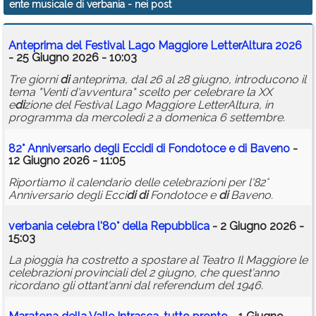
ente musicale di verbania
- nei post
Calendario
Anteprima del Festival Lago Maggiore LetterAltura 2026
Annunci
- 25 Giugno 2026 - 10:03
Tre giorni
di
anteprima, dal 26 al 28 giugno, introducono il
tema "Venti d'avventura" scelto per celebrare la XX
e
di
zione del Festival Lago Maggiore LetterAltura, in
programma da mercoledì 2 a domenica 6 settembre.
82° Anniversario degli Ecci
di
di
Fondotoce e
di
Baveno
-
12 Giugno 2026 - 11:05
Riportiamo il calendario delle celebrazioni per l'82°
Anniversario degli Ecci
di
di
Fondotoce e
di
Baveno.
verbania
celebra l'80° della Repubblica
- 2 Giugno 2026 -
15:03
La pioggia ha costretto a spostare al Teatro Il Maggiore le
celebrazioni provinciali del 2 giugno, che quest'anno
ricordano gli ottant'anni dal referendum del 1946.