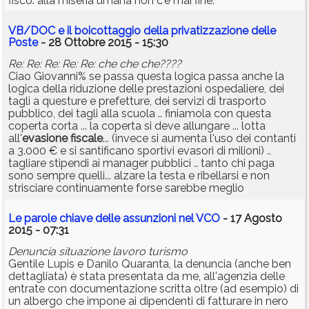
fisco: alla miseria umana non c'è mai fine.
VB/DOC e il boicottaggio della privatizzazione delle
Poste
- 28 Ottobre 2015 - 15:30
Re: Re: Re: Re: Re: che che che????
Ciao Giovanni% se passa questa logica passa anche la
logica della riduzione delle prestazioni ospedaliere, dei
tagli a questure e prefetture, dei servizi di trasporto
pubblico, dei tagli alla scuola .. finiamola con questa
coperta corta ... la coperta si deve allungare ... lotta
all'
evasione
fiscale
... (invece si aumenta l'uso dei contanti
a 3.000 € e si santificano sportivi evasori di milioni) ..
tagliare stipendi ai manager pubblici .. tanto chi paga
sono sempre quelli... alzare la testa e ribellarsi e non
strisciare continuamente forse sarebbe meglio
Le parole chiave delle assunzioni nel VCO
- 17 Agosto
2015 - 07:31
Denuncia situazione lavoro turismo
Gentile Lupis e Danilo Quaranta, la denuncia (anche ben
dettagliata) è stata presentata da me, all'agenzia delle
entrate con documentazione scritta oltre (ad esempio) di
un albergo che impone ai dipendenti di fatturare in nero