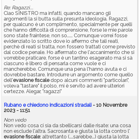
Re: Ragazzi....
Ciao SINISTRO ma infatti, quando mancano gli
argomenti la si butta sulla presunta ideologia. Ragazzi,
per qualcuno è un complimento, specialmente per quelli
che hanno difficoltà di comprensione, forse le mie parole
sono state fraintese, non so...... Comunque vorrei fosse
evidenziato lo scritto dove io affermo che tali reati,
perchè di reati si tratta, non fossero trattati come previsto
dal codice penale. Ho affermato che l'accanimento che si
vorrebbe praticare, forse è un tantino esagerato ma si sà
ciascuno è libero di pensarla come vuole e ci
mancherebbe. Comunque una pena l'hanno avuta e ci
dovrebbe bastare. Introdurre un argomento come quello
dell'
evasione
fiscale
dopo alcuni commenti "particolari",
voleva "tastare" il polso, mi è servito ad avere ulteriori
certezze. Alegar, "ragazzi"
Rubano e chiedono indicazioni stradali
- 10 Novembre
2023 - 11:51
Non vedo
Non vedo cosa ci sia da sbellicarsi dalle risate: una cosa
non esclude l'altra. Sacrosanta e giusta la lotta contro l'
evasione
fiscale
; altrettanto (....sarebbe...) giusta la lotta