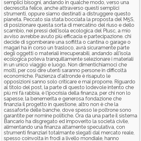
semplici bisogni, andando in qualche modo, verso una
decrescita felice, anche attraverso questi semplici
strumenti, oppure siamo destinati a distruggere questo
pianeta. Peccato sia stata bocciata la proposta del M5S,
di posizionare questa sorta di mercatino del riuso e dello
scambio, nei pressi dell'isola ecologica del Plusc, a mio
avviso avrebbe avuto più efficacia e partecipazione. chi
decide di sgomberare una soffitta o cantina o garage o
magari ha in corso un trasloco, avrà sicuramente parte
degli oggetti o materiali irrecuperabili, andando all'isola
ecologica poteva tranquillamente selezionare i materiali
in un unico viaggio e luogo. Non dimentichiamoci che
molti, per così dire utenti saranno persone in difficoltà
economiche. Pazienza d'altronde è risaputo le
opposizioni sanno solo criticare e mai proporre. Riguardo
al titolo del post, la parte di questo lodevole intento che
più mi fà rabbia, è l'ipocrisia della finanza, per chi non lo
sapesse, la benemerita e generosa fondazione che
finanzia il progetto in questione, altro non è che la
cassaforte delle banche, dove spesso le poltrone sono
garantite per nomine politiche. Ora da una parte il sistema
Bancario ha disgregato ed impoverito la società civile,
alimentando una finanza altamente speculativa, con
strumenti finanziari totalmante slegati dal mercato reale,
spesso coinvolta in frodi a livello mondiale, hanno