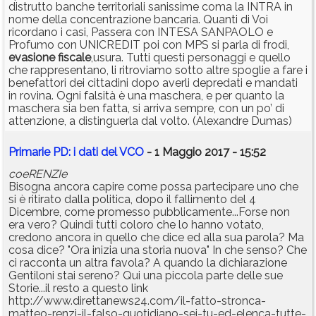
distrutto banche territoriali sanissime coma la INTRA in
nome della concentrazione bancaria. Quanti di Voi
ricordano i casi, Passera con INTESA SANPAOLO e
Profumo con UNICREDIT poi con MPS si parla di frodi,
evasione
fiscale
,usura. Tutti questi personaggi e quello
che rappresentano, li ritroviamo sotto altre spoglie a fare i
benefattori dei cittadini dopo averli depredati e mandati
in rovina. Ogni falsità è una maschera, e per quanto la
maschera sia ben fatta, si arriva sempre, con un po’ di
attenzione, a distinguerla dal volto. (Alexandre Dumas)
Primarie PD: i dati del VCO
- 1 Maggio 2017 - 15:52
coeRENZIe
Bisogna ancora capire come possa partecipare uno che
si è ritirato dalla politica, dopo il fallimento del 4
Dicembre, come promesso pubblicamente...Forse non
era vero? Quindi tutti coloro che lo hanno votato,
credono ancora in quello che dice ed alla sua parola? Ma
cosa dice? "Ora inizia una storia nuova" In che senso? Che
ci racconta un altra favola? A quando la dichiarazione
Gentiloni stai sereno? Qui una piccola parte delle sue
Storie...il resto a questo link
http://www.direttanews24.com/il-fatto-stronca-
matteo-renzi-il-falso-quotidiano-sei-tu-ed-elenca-tutte-