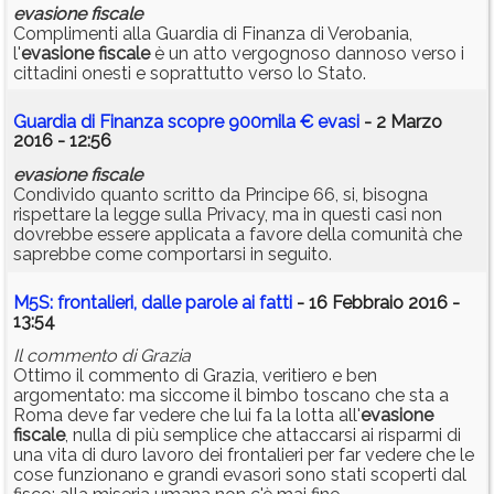
evasione
fiscale
Complimenti alla Guardia di Finanza di Verobania,
l'
evasione
fiscale
è un atto vergognoso dannoso verso i
cittadini onesti e soprattutto verso lo Stato.
Guardia di Finanza scopre 900mila € evasi
- 2 Marzo
2016 - 12:56
evasione
fiscale
Condivido quanto scritto da Principe 66, si, bisogna
rispettare la legge sulla Privacy, ma in questi casi non
dovrebbe essere applicata a favore della comunità che
saprebbe come comportarsi in seguito.
M5S: frontalieri, dalle parole ai fatti
- 16 Febbraio 2016 -
13:54
Il commento di Grazia
Ottimo il commento di Grazia, veritiero e ben
argomentato: ma siccome il bimbo toscano che sta a
Roma deve far vedere che lui fa la lotta all'
evasione
fiscale
, nulla di più semplice che attaccarsi ai risparmi di
una vita di duro lavoro dei frontalieri per far vedere che le
cose funzionano e grandi evasori sono stati scoperti dal