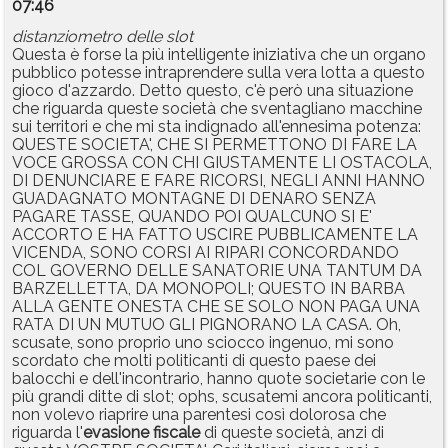
07:46
distanziometro delle slot
Questa è forse la più intelligente iniziativa che un organo
pubblico potesse intraprendere sulla vera lotta a questo
gioco d'azzardo. Detto questo, c'è però una situazione
che riguarda queste società che sventagliano macchine
sui territori e che mi sta indignado all'ennesima potenza:
QUESTE SOCIETA', CHE SI PERMETTONO DI FARE LA
VOCE GROSSA CON CHI GIUSTAMENTE LI OSTACOLA,
DI DENUNCIARE E FARE RICORSI, NEGLI ANNI HANNO
GUADAGNATO MONTAGNE DI DENARO SENZA
PAGARE TASSE, QUANDO POI QUALCUNO SI E'
ACCORTO E HA FATTO USCIRE PUBBLICAMENTE LA
VICENDA, SONO CORSI AI RIPARI CONCORDANDO
COL GOVERNO DELLE SANATORIE UNA TANTUM DA
BARZELLETTA, DA MONOPOLI; QUESTO IN BARBA
ALLA GENTE ONESTA CHE SE SOLO NON PAGA UNA
RATA DI UN MUTUO GLI PIGNORANO LA CASA. Oh,
scusate, sono proprio uno sciocco ingenuo, mi sono
scordato che molti politicanti di questo paese dei
balocchi e dell'incontrario, hanno quote societarie con le
più grandi ditte di slot; ophs, scusatemi ancora politicanti,
non volevo riaprire una parentesi così dolorosa che
riguarda l'
evasione
fiscale
di queste società, anzi di