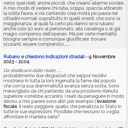
verso quei reati, anche piccoli, che creano allarme sociale.
A mio modo di vedere chi ruba, scippa, spaccia attirando
la solita fauna, e via cantando crea molta più paura nei
cittadini normali, soprattutto in quelli onesti ,che sono la
maggioranza, ai quali fa certo più danno se si rubano
anche solo 50 euro al pensionato, alla casalinga o al già
magro compenso dell'operaio. Ma per certe mentalità
bisogna sempre e comunque giustificare, trovare
scusanti, essere comprensivi.......
Rubano e chiedono indicazioni stradali
- 9 Novembre
2023 - 21:04
Da sbellicarsi dalle risate........
probabilmente due disgraziati che seppur recidivi
mostrano in tutta la loro ingenuità la fame del popolo
che con la sua drammaticità avanza senza sosta. Sono
meravigliato da chi partendo da una posizione ritenuta
superiore vorrebbe accanirsi. I reati da perseguire in modo
deciso a mio parere sono altri, per esempio l'
evasione
fiscale
. Il reato peggiore, quello che penalizza lo Stato in
tutte le sue espressioni. Possibile che nessuno lo voglia
affrontare in maniera seria?