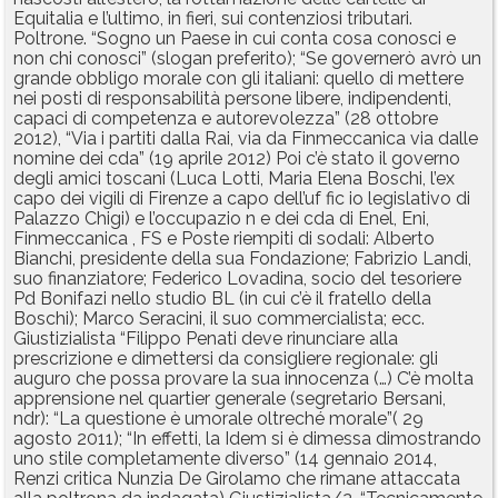
Equitalia e l’ultimo, in fieri, sui contenziosi tributari.
Poltrone. “Sogno un Paese in cui conta cosa conosci e
non chi conosci” (slogan preferito); “Se governerò avrò un
grande obbligo morale con gli italiani: quello di mettere
nei posti di responsabilità persone libere, indipendenti,
capaci di competenza e autorevolezza” (28 ottobre
2012), “Via i partiti dalla Rai, via da Finmeccanica via dalle
nomine dei cda” (19 aprile 2012) Poi c’è stato il governo
degli amici toscani (Luca Lotti, Maria Elena Boschi, l’ex
capo dei vigili di Firenze a capo dell’uf fic io legislativo di
Palazzo Chigi) e l’occupazio n e dei cda di Enel, Eni,
Finmeccanica , FS e Poste riempiti di sodali: Alberto
Bianchi, presidente della sua Fondazione; Fabrizio Landi,
suo finanziatore; Federico Lovadina, socio del tesoriere
Pd Bonifazi nello studio BL (in cui c’è il fratello della
Boschi); Marco Seracini, il suo commercialista; ecc.
Giustizialista “Filippo Penati deve rinunciare alla
prescrizione e dimettersi da consigliere regionale: gli
auguro che possa provare la sua innocenza (…) C’è molta
apprensione nel quartier generale (segretario Bersani,
ndr): “La questione è umorale oltreché morale”( 29
agosto 2011); “In effetti, la Idem si è dimessa dimostrando
uno stile completamente diverso” (14 gennaio 2014,
Renzi critica Nunzia De Girolamo che rimane attaccata