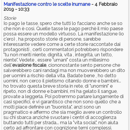
Manifestazione contro le scelte inumane
- 4 Febbraio
2019 - 10:33
Storie
Io pago le tasse, spero che tutti lo facciano anche se so
che non è così. Quelle tasse le pago perchè il mio paese
possa essere un modello virtuoso. La manifestazione (io
c'ero) , ha proposto storie di persone, sarebbe
interessante vedere come a certe storie raccontate dai
protagonisti , certi commentatori potrebbero rispondere
"tu non meriti niente, dignità, vita , integrità, un tetto,
niente". Vedete , essere "umani" costa un millesimo
dell'
evasione
fiscale
, ciononostante sento persone che
salverebbero cani randagi ma non muoverebbero un dito
per uomini a rischio della vita. Badate bene , ho detto
uomini, non cerco il pietismo citando donne e bambini...
ho trovato questa breve storia in rete, di "unomini" e
ripeto, non di donne e bambini, mi ha gelato il sangue,
provate a leggerla. Poi potremmo parlare lungamente di
casi specifici, e vi garantisco che non sono quello che a
molti piace definire un "buonista", anzi sono un
pragmatico e affermo che sia meglio avere un controllo
su chi sbarca anzichè svuotare i centri di accoglienza
buttando tutti per strada... ma la "vita social", non aiuta
certo ad affrontare con cognizione temi complessi.