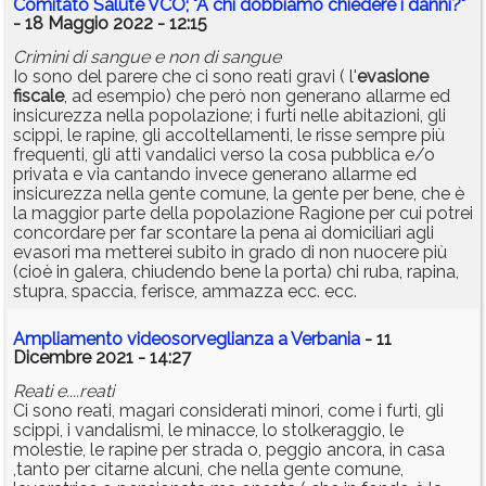
Comitato Salute VCO; "A chi dobbiamo chiedere i danni?"
- 18 Maggio 2022 - 12:15
Crimini di sangue e non di sangue
Io sono del parere che ci sono reati gravi ( l'
evasione
fiscale
, ad esempio) che però non generano allarme ed
insicurezza nella popolazione; i furti nelle abitazioni, gli
scippi, le rapine, gli accoltellamenti, le risse sempre più
frequenti, gli atti vandalici verso la cosa pubblica e/o
privata e via cantando invece generano allarme ed
insicurezza nella gente comune, la gente per bene, che è
la maggior parte della popolazione Ragione per cui potrei
concordare per far scontare la pena ai domiciliari agli
evasori ma metterei subito in grado di non nuocere più
(cioè in galera, chiudendo bene la porta) chi ruba, rapina,
stupra, spaccia, ferisce, ammazza ecc. ecc.
Ampliamento videosorveglianza a Verbania
- 11
Dicembre 2021 - 14:27
Reati e....reati
Ci sono reati, magari considerati minori, come i furti, gli
scippi, i vandalismi, le minacce, lo stolkeraggio, le
molestie, le rapine per strada o, peggio ancora, in casa
,tanto per citarne alcuni, che nella gente comune,