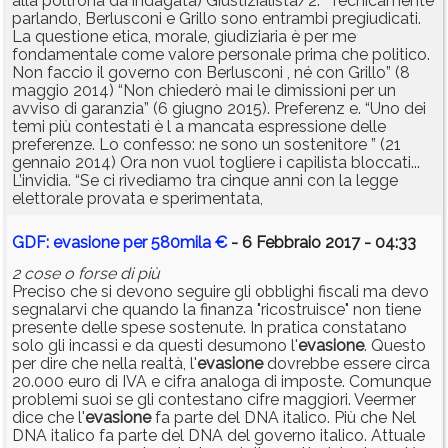
alla poltrona da indagata) Giustizialista/2. “Tecnicamente
parlando, Berlusconi e Grillo sono entrambi pregiudicati.
La questione etica, morale, giudiziaria è per me
fondamentale come valore personale prima che politico.
Non faccio il governo con Berlusconi , né con Grillo” (8
maggio 2014) “Non chiederò mai le dimissioni per un
avviso di garanzia” (6 giugno 2015). Preferenz e. “Uno dei
temi più contestati è l a mancata espressione delle
preferenze. Lo confesso: ne sono un sostenitore ” (21
gennaio 2014) Ora non vuol togliere i capilista bloccati...
L’invidia. “Se ci rivediamo tra cinque anni con la legge
elettorale provata e sperimentata,
GDF: evasione per 580mila €
- 6 Febbraio 2017 - 04:33
2 cose o forse di più
Preciso che si devono seguire gli obblighi fiscali ma devo
segnalarvi che quando la finanza "ricostruisce" non tiene
presente delle spese sostenute. In pratica constatano
solo gli incassi e da questi desumono l'
evasione
. Questo
per dire che nella realtà, l'
evasione
dovrebbe essere circa
20.000 euro di IVA e cifra analoga di imposte. Comunque
problemi suoi se gli contestano cifre maggiori. Veermer
dice che l'
evasione
fa parte del DNA italico. Più che Nel
DNA italico fa parte del DNA del governo italico. Attuale