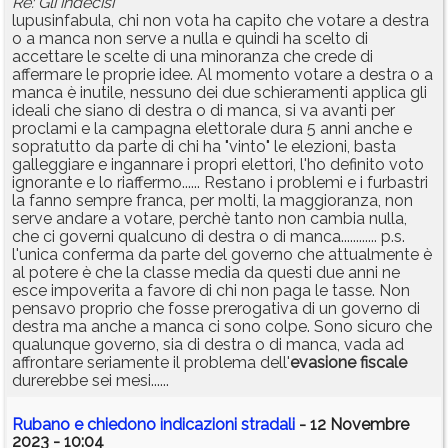
Re: Gli indecisi
lupusinfabula, chi non vota ha capito che votare a destra
o a manca non serve a nulla e quindi ha scelto di
accettare le scelte di una minoranza che crede di
affermare le proprie idee. Al momento votare a destra o a
manca è inutile, nessuno dei due schieramenti applica gli
ideali che siano di destra o di manca, si va avanti per
proclami e la campagna elettorale dura 5 anni anche e
sopratutto da parte di chi ha "vinto" le elezioni, basta
galleggiare e ingannare i propri elettori, l'ho definito voto
ignorante e lo riaffermo...... Restano i problemi e i furbastri
la fanno sempre franca, per molti, la maggioranza, non
serve andare a votare, perchè tanto non cambia nulla,
che ci governi qualcuno di destra o di manca............ p.s.
l'unica conferma da parte del governo che attualmente è
al potere è che la classe media da questi due anni ne
esce impoverita a favore di chi non paga le tasse. Non
pensavo proprio che fosse prerogativa di un governo di
destra ma anche a manca ci sono colpe. Sono sicuro che
qualunque governo, sia di destra o di manca, vada ad
affrontare seriamente il problema dell'
evasione
fiscale
durerebbe sei mesi......
Rubano e chiedono indicazioni stradali
- 12 Novembre
2023 - 10:04