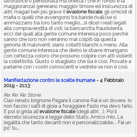
lavoratrice o pensionata ma onesta ( che in fondo è la
maggioranza) generano maggior timore ed insicurezza di
altri, magari ben più grave (l'
evasione
fiscale
, gli omicidi di
mafia o quelli che avvengono tra bande rivali,(se si
ammazzano tra loro tanto meglio....si dice) i reati legati
alla compravendita di voti, la bancarotta fraudolenta,
ecc) dei quali alla gente comune interessa poco perchè
sanno che loro non verranno mai colpiti da questa
genoria di malviventi, siano colletti bianchi o meno. Alla
gente comune interessa che dietro le sbarre rimangano
con certezza coloro che possono colpire con atti violenti
la collettività. Giusto o sbagliato che sia è così. Provate a
parlarne con i vostri conoscenti e vedrete se non è così.
Manifestazione contro le scelte inumane
- 4 Febbraio
2019 - 21:13
Re: Re: Re: Storie
Ciao renato brignone Pagare il canone Rai è un dovere. Io
non faccio i salti di gioia a foraggiare Fazio ma devo farlo.
E poi si grida all'
evasione
fiscale
(degli altri . .). Poi il
decreto sicurezza è legge dello Stato. Amico mio. La
legalità che tanto decanti non è personalizzabile.... Fai un
po' tu...