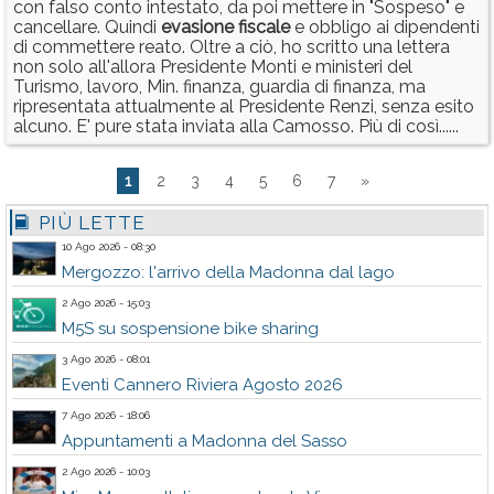
con falso conto intestato, da poi mettere in "Sospeso" e
cancellare. Quindi
evasione
fiscale
e obbligo ai dipendenti
di commettere reato. Oltre a ciò, ho scritto una lettera
non solo all'allora Presidente Monti e ministeri del
Turismo, lavoro, Min. finanza, guardia di finanza, ma
ripresentata attualmente al Presidente Renzi, senza esito
alcuno. E' pure stata inviata alla Camosso. Più di così......
1
2
3
4
5
6
7
»
PIÙ LETTE
10 Ago 2026 - 08:30
Mergozzo: l'arrivo della Madonna dal lago
2 Ago 2026 - 15:03
M5S su sospensione bike sharing
3 Ago 2026 - 08:01
Eventi Cannero Riviera Agosto 2026
7 Ago 2026 - 18:06
Appuntamenti a Madonna del Sasso
2 Ago 2026 - 10:03