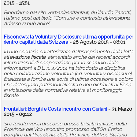
2015 - 15:51
Riportiamo dal sito verbaniasettanta.it, di Claudio Zanotti,
l'ultimo post dal titolo "Comune e contrasto all'
evasione
.
Adesso si può agire".
Fisconews: la Voluntary Disclosure ultima opportunità per
rientro capitali dalla Svizzera
- 28 Agosto 2015 - 08:01
In uno scenario caratterizzato dall’inasprimento della lotta
all’
evasione
fiscale
, alimentato anche dai recenti accordi
internazionali di cooperazione per lo scambio delle
informazioni, il D.L. n. 4/2014 ha introdotto la disciplina
della collaborazione volontaria (cd. voluntary disclosure)
finalizzata a fornire una sorta di ultima occasione a coloro
che detengono patrimoni all’estero non dichiarati al Fisco
in violazione della normativa relativa al monitoraggio
fiscale
.
Frontalieri: Borghi e Costa incontro con Ceriani
- 31 Marzo
2015 - 09:42
Si è tenuto venerdì scorso presso la Sala Ravasio della
Provincia del Vco l’incontro promosso dall’On. Enrico
Borghi e dal Presidente della Provincia del Vco Stefano