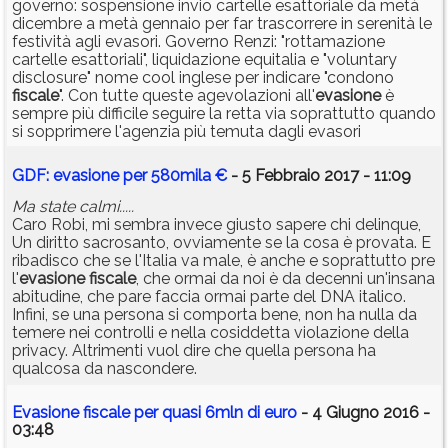
governo: sospensione invio cartelle esattoriale da metà
dicembre a metà gennaio per far trascorrere in serenità le
festività agli evasori. Governo Renzi: "rottamazione
cartelle esattoriali", liquidazione equitalia e "voluntary
disclosure" nome cool inglese per indicare "condono
fiscale
". Con tutte queste agevolazioni all'
evasione
è
sempre più difficile seguire la retta via soprattutto quando
si sopprimere l'agenzia più temuta dagli evasori
GDF: evasione per 580mila €
- 5 Febbraio 2017 - 11:09
Ma state calmi.....
Caro Robi, mi sembra invece giusto sapere chi delinque,
Un diritto sacrosanto, ovviamente se la cosa è provata. E
ribadisco che se l'Italia va male, è anche e soprattutto pre
l'
evasione
fiscale
, che ormai da noi è da decenni un'insana
abitudine, che pare faccia ormai parte del DNA italico.
Infini, se una persona si comporta bene, non ha nulla da
temere nei controlli e nella cosiddetta violazione della
privacy. Altrimenti vuol dire che quella persona ha
qualcosa da nascondere.
Evasione fiscale per quasi 6mln di euro
- 4 Giugno 2016 -
03:48