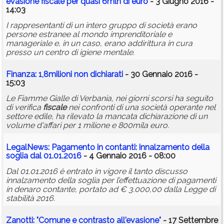
evasione
fiscale
per quasi 6mln di euro
- 3 Giugno 2016 -
14:03
I rappresentanti di un intero gruppo di società erano
persone estranee al mondo imprenditoriale e
manageriale e, in un caso, erano addirittura in cura
presso un centro di igiene mentale.
Finanza: 1,8milioni non dichiarati
- 30 Gennaio 2016 -
15:03
Le Fiamme Gialle di Verbania, nei giorni scorsi ha seguito
di verifica
fiscale
nei confronti di una società operante nel
settore edile, ha rilevato la mancata dichiarazione di un
volume d'affari per 1 milione e 800mila euro.
LegalNews: Pagamento in contanti: innalzamento della
soglia dal 01.01.2016
- 4 Gennaio 2016 - 08:00
Dal 01.01.2016 è entrato in vigore il tanto discusso
innalzamento della soglia per l’effettuazione di pagamenti
in denaro contante, portato ad € 3.000,00 dalla Legge di
stabilità 2016.
Zanotti: "Comune e contrasto all'
evasione
"
- 17 Settembre