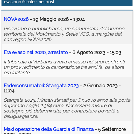
evasione fiscale
- nei post
Calendario
NOVA2026
- 19 Maggio 2026 - 13:04
Annunci
Riceviamo e pubblichiamo, un comunicato del Gruppo
territoriale del Movimento 5 Stelle VCO, a margine del
convegno NOVA2026.
Era evaso nel 2020, arrestato
- 6 Agosto 2023 - 15:03
Il tribunale di Verbania aveva emesso nei suoi confronti
un provvedimento di carcerazione tre anni fa, da allora
era latitante.
Federconsumatori: Stangata 2023
- 2 Gennaio 2023 -
11:04
Stangata 2023: i rincari stimati per il nuovo anno alle porte
superano soglia 2.384 euro. Necessarie misure di
sostegno più determinate, per contrastare povertà e
disuguaglianze.
Maxi operazione della Guardia di Finanza
- 5 Settembre