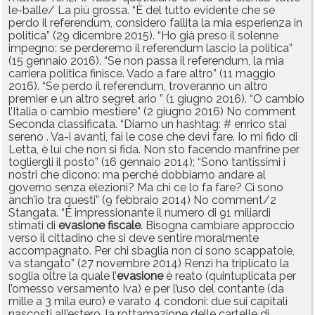
le-balle/ La più grossa. “È del tutto evidente che se
perdo il referendum, considero fallita la mia esperienza in
politica” (29 dicembre 2015). “Ho già preso il solenne
impegno: se perderemo il referendum lascio la politica”
(15 gennaio 2016). “Se non passa il referendum, la mia
carriera politica finisce. Vado a fare altro” (11 maggio
2016). “Se perdo il referendum, troveranno un altro
premier e un altro segret ario ” (1 giugno 2016). “O cambio
l’Italia o cambio mestiere” (2 giugno 2016) No comment
Seconda classificata. “Diamo un hashtag: # enrico stai
sereno . Va-i avanti, fai le cose che devi fare. Io mi fido di
Letta, è lui che non si fida. Non sto facendo manfrine per
togliergli il posto” (16 gennaio 2014); “Sono tantissimi i
nostri che dicono: ma perché dobbiamo andare al
governo senza elezioni? Ma chi ce lo fa fare? Ci sono
anch’io tra questi” (9 febbraio 2014) No comment/2
Stangata. “È impressionante il numero di 91 miliardi
stimati di
evasione
fiscale
. Bisogna cambiare approccio
verso il cittadino che si deve sentire moralmente
accompagnato. Per chi sbaglia non ci sono scappatoie,
va stangato” (27 novembre 2014) Renzi ha triplicato la
soglia oltre la quale l’
evasione
è reato (quintuplicata per
l’omesso versamento Iva) e per l’uso del contante (da
mille a 3 mila euro) e varato 4 condoni: due sui capitali
nascosti all’estero, la rottamazione delle cartelle di