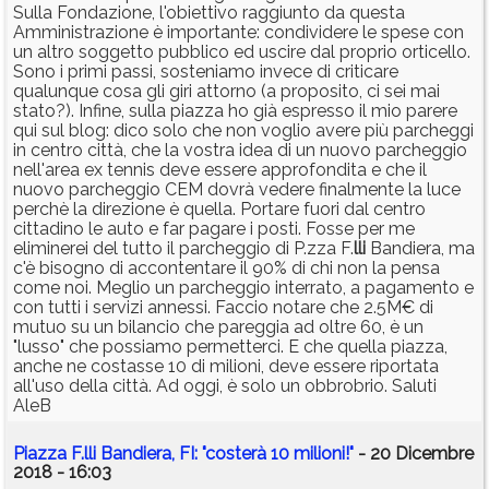
Sulla Fondazione, l'obiettivo raggiunto da questa
Amministrazione è importante: condividere le spese con
un altro soggetto pubblico ed uscire dal proprio orticello.
Sono i primi passi, sosteniamo invece di criticare
qualunque cosa gli giri attorno (a proposito, ci sei mai
stato?). Infine, sulla piazza ho già espresso il mio parere
qui sul blog: dico solo che non voglio avere più parcheggi
in centro città, che la vostra idea di un nuovo parcheggio
nell'area ex tennis deve essere approfondita e che il
nuovo parcheggio CEM dovrà vedere finalmente la luce
perchè la direzione è quella. Portare fuori dal centro
cittadino le auto e far pagare i posti. Fosse per me
eliminerei del tutto il parcheggio di P.zza F.
lli
Bandiera, ma
c'è bisogno di accontentare il 90% di chi non la pensa
come noi. Meglio un parcheggio interrato, a pagamento e
con tutti i servizi annessi. Faccio notare che 2.5M€ di
mutuo su un bilancio che pareggia ad oltre 60, è un
"lusso" che possiamo permetterci. E che quella piazza,
anche ne costasse 10 di milioni, deve essere riportata
all'uso della città. Ad oggi, è solo un obbrobrio. Saluti
AleB
Piazza F.lli Bandiera, FI: "costerà 10 milioni!"
- 20 Dicembre
2018 - 16:03