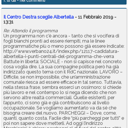
f. lli dã
- nei commenti
Il Centro Destra sceglie Albertella
- 11 Febbraio 2019 -
13:31
Re: Attendo il programma
Un programma non c'è ancora - tanto che si vocifera di
fogli bianchi pronti ad essere riempiti, ma le linee
programmatiche più o meno possono già essere indicate:
http://www.verbano24.it/index.php/12117-cadidatura-
albertella-i-punti-centrali-del-programma-che-verra
Battute in libertà: SOCIALE - non si capisce nel concreto
cosa voglia dire. La sua compagine politica però ha già
indirizzato questo tema con il RdC nazionale. LAVORO –
Difficile, se non impossibile, che un’amministrazione
comunale riesca ad essere efficace in tal senso. Tuttavia,
nella stessa frase, sembra esserci un ossimoro: si chiede
più lavoro e nel contempo lo si nega dicendo che non
servono altre realtà commerciali. Quelle esistenti, per
l’appunto, ci sono già e già contribuiscono al livello
occupazionale. Se vogliamo aumentarlo va da sé che
bisogna creare del nuovo. PARCHEGGI – Dove, come,
quanti, quanto costa. Facile dire “più parcheggi per tutti” e
poi non sapere dove metterli. Ad oggi l’indirizzo