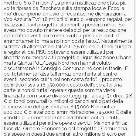
metterci 6 o 7 milioni? La prima mistificazione stata più
volte ripresa da Zacchera sulla stampa locale. Ecco, a
mo’ di campione, un paio di recentissime dichiarazioni a
Vco Azzurra Tv:“i 18 milioni di euro ci vengono regalati per
realizzare quel progetto, altrimenti li perderemmo…. Se
avessimo dovuto mettere dei soldi per la realizzazione
del centro eventi avremmo avuto il peso dei costi di
ammortamento, ma a noi non costa farlo…”. Naturalmente
si tratta di affermazioni false. I 12,8 milioni di fondi europei
e regionali del PISU potevano essere utilizzati per
finanziare numerosi altri progetti di riqualificazione urbana,
ma la Giunta PdL/Lega Nord non ha mai voluto
discuterne: né in Consiglio Comunae, nè con i cittadini. E’
poi totalmente falsa l’affermazione riferita al centro
eventi, secondo cui “a noi non costa farlo”. Il progetto
definitivo fissa a 16.950.000 il costo dell’opera (di una
parte, e non di tutta l’opera!); questa somma viene
finanziata con risorse diverse (leggi qui, a pag. 5), di cui 3,8
€ di fondi comunali (2 milioni di canoni anticipati della
concessione del gas metano, 845.000 € di mutuo,
200.000 € di avanzo di amministrazione, 745.000 € dalla
vendita di un immobile) che avrebbero potuti – tutti! –
essere utilizzati per altre opere o servizi. Ma non è finita:
fuori dal Quadro Economico del progetto il Comune ha
già speso in questi due anni un altro milione di euro per