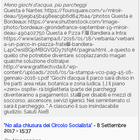
Meno giochi d'acqua, più parcheggi
Questa è Nantes: https://foursquare.com/v/miroir-
deau/55e9b45b498eac9b6d847ba4/photos Questa è
Bordeaux: https://www.shutterstock.com/image-
photo/bordeaux-girondefrance-september-19-miroir-
deau-490402750 Questa è P.zza F.
lli
Bandiera a Intra:
https://www.lastampa.it/2016/01/18/verbania/verbani
a-un-parco-in-piazza-frate
lli
-bandiera-
L4pOwslBGpMBQVQDy7sfqM/pagina.html ...e questo è
quello che potrebbe diventare, scopiazzando magari
qualche soluzione d'oltralpe:
http://www.grafitech.vda.it/wp-
content/uploads/2016/01/la-stampa-vco-pag-45-16-
gennaio-2016-1.pdf "Giochi d’acqua Il parco sarà diviso in
tre parti: area relax, botanica e zona ludica. [..] Il piano
«zero» ospite- rà biglietteria (parte dei parcheggi
diventeranno a pagamento), sta
lli
per disabili e mezzi di
soccorso, ascensore, servizi igienici. Nel seminterrato ci
sarà il parcheggio. " A ciascuno il suo insindacabile
giudizio. Saluti AleB
"No alla chiusura del Circolo Socialista"
- 8 Settembre
2017 - 15:37