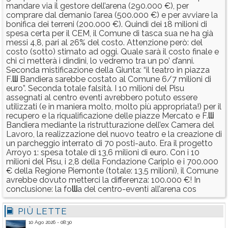
mandare via il gestore dell’arena (290.000 €), per
comprare dal demanio l’area (500.000 €) e per avviare la
bonifica dei terreni (200.000 €). Quindi dei 18 milioni di
spesa certa per il CEM, il Comune di tasca sua ne ha già
messi 4,8, pari al 26% del costo. Attenzione però: del
costo (sotto) stimato ad oggi. Quale sarà il costo finale e
chi ci metterà i dindini, lo vedremo tra un po’ d’anni.
Seconda mistificazione della Giunta: “il teatro in piazza
F.
lli
Bandiera sarebbe costato al Comune 6/7 milioni di
euro”. Seconda totale falsità. I 10 milioni del Pisu
assegnati al centro eventi avrebbero potuto essere
utilizzati (e in maniera molto, molto più appropriata!) per il
recupero e la riqualificazione delle piazze Mercato e F.
lli
Bandiera mediante la ristrutturazione dell’ex Camera del
Lavoro, la realizzazione del nuovo teatro e la creazione di
un parcheggio interrato di 70 posti-auto. Era il progetto
Arroyo 1: spesa totale di 13,6 milioni di euro. Con i 10
milioni del Pisu, i 2,8 della Fondazione Cariplo e i 700.000
€ della Regione Piemonte (totale: 13,5 milioni), il Comune
avrebbe dovuto metterci la differenza: 100.000 €! In
conclusione: la fo
lli
a del centro-eventi all’arena cos
PIÙ LETTE
10 Ago 2026 - 08:30