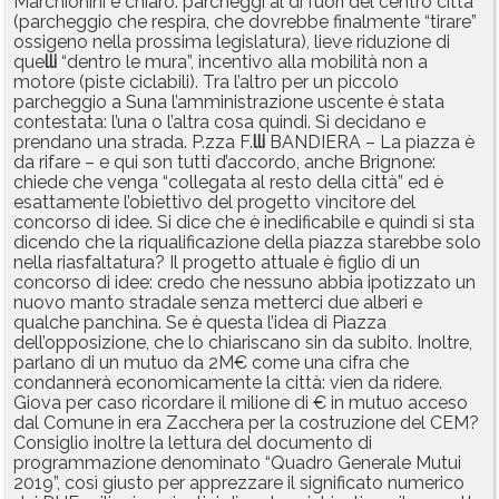
Marchionini è chiaro: parcheggi al di fuori del centro città
(parcheggio che respira, che dovrebbe finalmente “tirare”
ossigeno nella prossima legislatura), lieve riduzione di
que
lli
“dentro le mura”, incentivo alla mobilità non a
motore (piste ciclabili). Tra l’altro per un piccolo
parcheggio a Suna l’amministrazione uscente è stata
contestata: l’una o l’altra cosa quindi. Si decidano e
prendano una strada. P.zza F.
lli
BANDIERA – La piazza è
da rifare – e qui son tutti d’accordo, anche Brignone:
chiede che venga “collegata al resto della città” ed è
esattamente l’obiettivo del progetto vincitore del
concorso di idee. Si dice che è inedificabile e quindi si sta
dicendo che la riqualificazione della piazza starebbe solo
nella riasfaltatura? Il progetto attuale è figlio di un
concorso di idee: credo che nessuno abbia ipotizzato un
nuovo manto stradale senza metterci due alberi e
qualche panchina. Se è questa l’idea di Piazza
dell’opposizione, che lo chiariscano sin da subito. Inoltre,
parlano di un mutuo da 2M€ come una cifra che
condannerà economicamente la città: vien da ridere.
Giova per caso ricordare il milione di € in mutuo acceso
dal Comune in era Zacchera per la costruzione del CEM?
Consiglio inoltre la lettura del documento di
programmazione denominato “Quadro Generale Mutui
2019”, così giusto per apprezzare il significato numerico