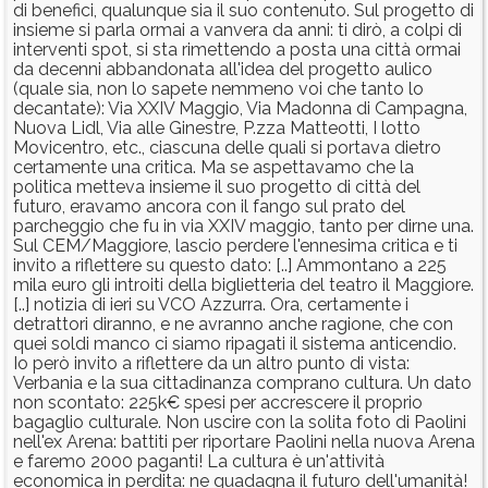
di benefici, qualunque sia il suo contenuto. Sul progetto di
insieme si parla ormai a vanvera da anni: ti dirò, a colpi di
interventi spot, si sta rimettendo a posta una città ormai
da decenni abbandonata all'idea del progetto aulico
(quale sia, non lo sapete nemmeno voi che tanto lo
decantate): Via XXIV Maggio, Via Madonna di Campagna,
Nuova Lidl, Via alle Ginestre, P.zza Matteotti, I lotto
Movicentro, etc., ciascuna delle quali si portava dietro
certamente una critica. Ma se aspettavamo che la
politica metteva insieme il suo progetto di città del
futuro, eravamo ancora con il fango sul prato del
parcheggio che fu in via XXIV maggio, tanto per dirne una.
Sul CEM/Maggiore, lascio perdere l'ennesima critica e ti
invito a riflettere su questo dato: [..] Ammontano a 225
mila euro gli introiti della biglietteria del teatro il Maggiore.
[..] notizia di ieri su VCO Azzurra. Ora, certamente i
detrattori diranno, e ne avranno anche ragione, che con
quei soldi manco ci siamo ripagati il sistema anticendio.
Io però invito a riflettere da un altro punto di vista:
Verbania e la sua cittadinanza comprano cultura. Un dato
non scontato: 225k€ spesi per accrescere il proprio
bagaglio culturale. Non uscire con la solita foto di Paolini
nell'ex Arena: battiti per riportare Paolini nella nuova Arena
e faremo 2000 paganti! La cultura è un'attività
economica in perdita: ne guadagna il futuro dell'umanità!