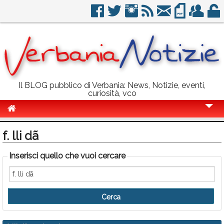
Il BLOG pubblico di Verbania: News, Notizie, eventi,
curiosità, vco
Cronaca
f. lli dã
Politica
Inserisci quello che vuoi cercare
Sport
Eventi
Info Utili
Rubriche