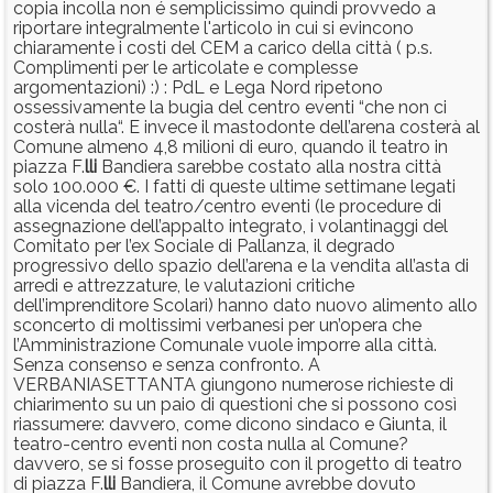
copia incolla non é semplicissimo quindi provvedo a
riportare integralmente l'articolo in cui si evincono
chiaramente i costi del CEM a carico della città ( p.s.
Complimenti per le articolate e complesse
argomentazioni) :) : PdL e Lega Nord ripetono
ossessivamente la bugia del centro eventi “che non ci
costerà nulla“. E invece il mastodonte dell’arena costerà al
Comune almeno 4,8 milioni di euro, quando il teatro in
piazza F.
lli
Bandiera sarebbe costato alla nostra città
solo 100.000 €. I fatti di queste ultime settimane legati
alla vicenda del teatro/centro eventi (le procedure di
assegnazione dell’appalto integrato, i volantinaggi del
Comitato per l’ex Sociale di Pallanza, il degrado
progressivo dello spazio dell’arena e la vendita all’asta di
arredi e attrezzature, le valutazioni critiche
dell’imprenditore Scolari) hanno dato nuovo alimento allo
sconcerto di moltissimi verbanesi per un’opera che
l’Amministrazione Comunale vuole imporre alla città.
Senza consenso e senza confronto. A
VERBANIASETTANTA giungono numerose richieste di
chiarimento su un paio di questioni che si possono così
riassumere: davvero, come dicono sindaco e Giunta, il
teatro-centro eventi non costa nulla al Comune?
davvero, se si fosse proseguito con il progetto di teatro
di piazza F.
lli
Bandiera, il Comune avrebbe dovuto