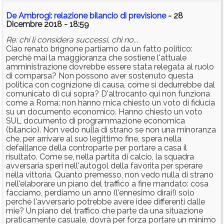
De Ambrogi: relazione bilancio di previsione
- 28
Dicembre 2018 - 18:59
Re: chi li considera successi, chi no...
Ciao renato brignone partiamo da un fatto politico:
perchè mai la maggioranza che sostiene l'attuale
amministrazione dovrebbe essere stata relegata al ruolo
di comparsa? Non possono aver sostenuto questa
politica con cognizione di causa, come si dedurrebbe dal
comunicato di cui sopra? D'altrocanto qui non funziona
come a Roma: non hanno mica chiesto un voto di fiducia
su un documento economico. Hanno chiesto un voto
SUL documento di programmazione economica
(bilancio). Non vedo nulla di strano se non una minoranza
che, per arrivare al suo legittimo fine, spera nella
defaillance della controparte per portare a casa il
risultato. Come se, nella partita di calcio, la squadra
avversaria speri nell'autogol della favorita per sperare
nella vittoria. Quanto premesso, non vedo nulla di strano
nell'elaborare un piano del traffico a fine mandato: cosa
facciamo, perdiamo un anno (l'ennesimo dirai!) solo
perchè l'avversario potrebbe avere idee differenti dalle
mie? Un piano del traffico che parte da una situazione
praticamente casuale, dovrà per forza portare un minimo