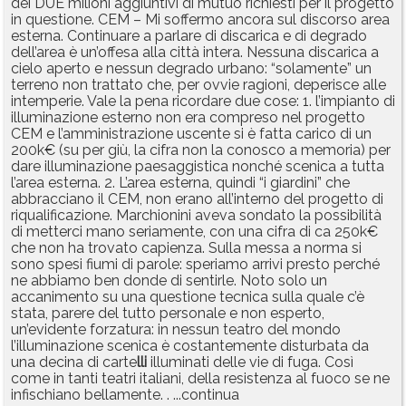
dei DUE milioni aggiuntivi di mutuo richiesti per il progetto
in questione. CEM – Mi soffermo ancora sul discorso area
esterna. Continuare a parlare di discarica e di degrado
dell’area è un’offesa alla città intera. Nessuna discarica a
cielo aperto e nessun degrado urbano: “solamente” un
terreno non trattato che, per ovvie ragioni, deperisce alle
intemperie. Vale la pena ricordare due cose: 1. l’impianto di
illuminazione esterno non era compreso nel progetto
CEM e l’amministrazione uscente si è fatta carico di un
200k€ (su per giù, la cifra non la conosco a memoria) per
dare illuminazione paesaggistica nonché scenica a tutta
l’area esterna. 2. L’area esterna, quindi “i giardini” che
abbracciano il CEM, non erano all’interno del progetto di
riqualificazione. Marchionini aveva sondato la possibilità
di metterci mano seriamente, con una cifra di ca 250k€
che non ha trovato capienza. Sulla messa a norma si
sono spesi fiumi di parole: speriamo arrivi presto perché
ne abbiamo ben donde di sentirle. Noto solo un
accanimento su una questione tecnica sulla quale c’è
stata, parere del tutto personale e non esperto,
un’evidente forzatura: in nessun teatro del mondo
l’illuminazione scenica è costantemente disturbata da
una decina di carte
lli
illuminati delle vie di fuga. Così
come in tanti teatri italiani, della resistenza al fuoco se ne
infischiano bellamente. . ...continua