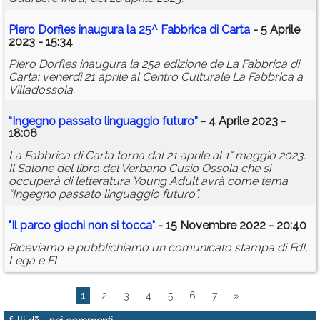
Piero Dorfles inaugura la 25^ Fabbrica di Carta
- 5 Aprile
2023 - 15:34
Piero Dorfles inaugura la 25a edizione de La Fabbrica di
Carta: venerdì 21 aprile al Centro Culturale La Fabbrica a
Villadossola.
“Ingegno passato linguaggio futuro”
- 4 Aprile 2023 -
18:06
La Fabbrica di Carta torna dal 21 aprile al 1° maggio 2023.
Il Salone del libro del Verbano Cusio Ossola che si
occuperà di letteratura Young Adult avrà come tema
“Ingegno passato linguaggio futuro”.
"Il parco giochi non si tocca"
- 15 Novembre 2022 - 20:40
Riceviamo e pubblichiamo un comunicato stampa di FdI,
Lega e FI
1
2
3
4
5
6
7
»