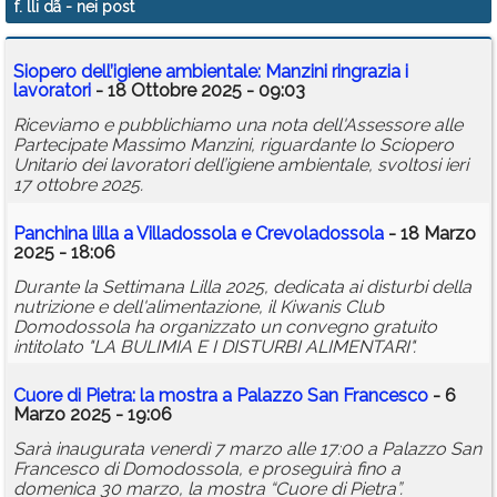
f. lli dã
- nei post
Calendario
Siopero dell’igiene ambientale: Manzini ringrazia i
Annunci
lavoratori
- 18 Ottobre 2025 - 09:03
Riceviamo e pubblichiamo una nota dell'Assessore alle
Partecipate Massimo Manzini, riguardante lo Sciopero
Unitario dei lavoratori dell’igiene ambientale, svoltosi ieri
17 ottobre 2025.
Panchina lilla a Villadossola e Crevoladossola
- 18 Marzo
2025 - 18:06
Durante la Settimana Lilla 2025, dedicata ai disturbi della
nutrizione e dell'alimentazione, il Kiwanis Club
Domodossola ha organizzato un convegno gratuito
intitolato "LA BULIMIA E I DISTURBI ALIMENTARI".
Cuore di Pietra: la mostra a Palazzo San Francesco
- 6
Marzo 2025 - 19:06
Sarà inaugurata venerdì 7 marzo alle 17:00 a Palazzo San
Francesco di Domodossola, e proseguirà fino a
domenica 30 marzo, la mostra “Cuore di Pietra”.