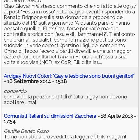
Re: Non capisco
Ciao Giovanni% stesso commento che ho fatto alle 09:57
al post "Festa in rosso" nella pagina eventi, rispondendo a
Renato Brignone sulla sua domanda a proposito del
silenzio del PD sull'argomento "A quanto pare, ci hanno
pensato que
lli
di FI ex Cav., forse per riaffermare la
continuità storica con l'esule di Hammamet?". Tieni conto
che oramai i socialisti come formazione politica sono
suddivisi in varie correnti (persino i figli del compianto
Ghino di Tacco fecero 2 partiti diversi!) e che la maggior
parte di loro confluì nel 1994 in FI, ora anch'essa a sua
volta suddivisa (NCD, ex CoR, F.
lli
d'Italia)....
Arcigay Nuovi Colori: "Gay e lesbiche sono buoni genitori"
- 16 Settembre 2014 - 15:18
condivido
condivido la petizione di f.
lli
d'Italia ...i gay non devono
adottare....mai
Comunisti Italiani su dimissioni Zacchera
- 18 Aprile 2013 -
17:54
Gentile Benito Rizzo
Temo non abbia provveduto a leggere il link, magari il