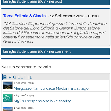
famiglia studenti anni 1968
- nei post
Calendario
Torna Editoria & Giardini
- 12 Settembre 2012 - 00:00
Annunci
“Nel Giardino Giapponese” questo il tema dell’11° edizione
del Salone del Libro Editoria & Giardini. L’unico salone
italiano del libro interamente dedicato al giardino riapre i
battenti il 22 settembre nella splendida cornice di Villa
Giulia a Verbania
famiglia studenti anni 1968
- nei commenti
Nessun commento trovato
PIÙ LETTE
8 Ago 2026 - 08:30
Mergozzo: l'arrivo della Madonna dal lago
2 Ago 2026 - 15:03
M5S su sospensione bike sharing
1 Ago 2026 - 08:01