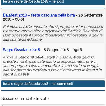
festa e sagre dell’ossola 2018
- nei post
Calendario
Balaf
e
st
2018
–
f
e
sta
ossolana d
e
lla birra
- 20 Settembre
Annunci
2018 - 08:01
Balaf
e
st, la
f
e
sta
annual
e
ch
e
si propon
e
di far conosc
e
r
e
e
promuov
e
r
e
la birra artigianal
e
d
e
l Birrificio Balabiòtt di
Domodossola
e
i prodotti gastronomici ossolani, è giunta
alla sua t
e
rza
e
dizion
e
.
Sagr
e
Ossolan
e
2018
- 8 Giugno 2018 - 09:16
Arriva la Stagion
e
d
e
ll
e
Sagr
e
in Ossola,
e
da giugno
pr
e
nd
e
il via il ricco cal
e
ndario di appuntam
e
nti ch
e
ci
accompagn
e
rà fino a nov
e
mbr
e
, in una sorta di viaggio
alla scop
e
rta d
e
i prodotti ossolani attrav
e
rso l
e
f
e
st
e
e
l
e
sagr
e
di pa
e
s
e
.
festa e sagre dell’ossola 2018
- nei commenti
Nessun commento trovato