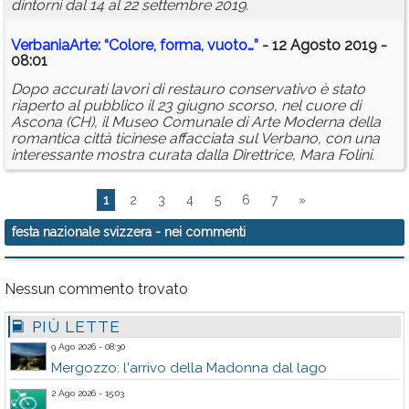
dintorni dal 14 al 22 settembre 2019.
VerbaniaArte: “Colore, forma, vuoto…”
- 12 Agosto 2019 -
08:01
Dopo accurati lavori di restauro conservativo è stato
riaperto al pubblico il 23 giugno scorso, nel cuore di
Ascona (CH), il Museo Comunale di Arte Moderna della
romantica città ticinese affacciata sul Verbano, con una
interessante mostra curata dalla Direttrice, Mara Folini.
1
2
3
4
5
6
7
»
festa nazionale svizzera
- nei commenti
Nessun commento trovato
PIÙ LETTE
9 Ago 2026 - 08:30
Mergozzo: l'arrivo della Madonna dal lago
2 Ago 2026 - 15:03