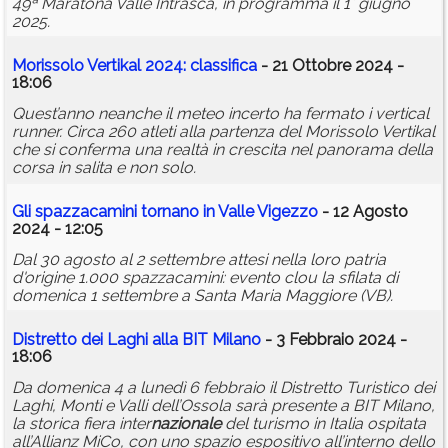
49ª Maratona Valle Intrasca, in programma il 1° giugno
2025.
Morissolo Vertikal 2024: classifica
- 21 Ottobre 2024 -
18:06
Quest’anno neanche il meteo incerto ha fermato i vertical
runner. Circa 260 atleti alla partenza del Morissolo Vertikal
che si conferma una realtà in crescita nel panorama della
corsa in salita e non solo.
Gli spazzacamini tornano in Valle Vigezzo
- 12 Agosto
2024 - 12:05
Dal 30 agosto al 2 settembre attesi nella loro patria
d'origine 1.000 spazzacamini: evento clou la sfilata di
domenica 1 settembre a Santa Maria Maggiore (VB).
Distretto dei Laghi alla BIT Milano
- 3 Febbraio 2024 -
18:06
Da domenica 4 a lunedì 6 febbraio il Distretto Turistico dei
Laghi, Monti e Valli dell’Ossola sarà presente a BIT Milano,
la storica fiera inter
nazionale
del turismo in Italia ospitata
all’Allianz MiCo, con uno spazio espositivo all’interno dello