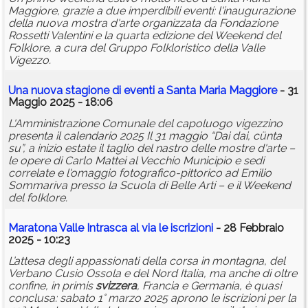
Maggiore, grazie a due imperdibili eventi: l'inaugurazione
della nuova mostra d'arte organizzata da Fondazione
Rossetti Valentini e la quarta edizione del Weekend del
Folklore, a cura del Gruppo Folkloristico della Valle
Vigezzo.
Una nuova stagione di eventi a Santa Maria Maggiore
- 31
Maggio 2025 - 18:06
L'Amministrazione Comunale del capoluogo vigezzino
presenta il calendario 2025 Il 31 maggio “Dai dai, cünta
su”, a inizio estate il taglio del nastro delle mostre d'arte –
le opere di Carlo Mattei al Vecchio Municipio e sedi
correlate e l'omaggio fotografico-pittorico ad Emilio
Sommariva presso la Scuola di Belle Arti – e il Weekend
del folklore.
Maratona Valle Intrasca al via le iscrizioni
- 28 Febbraio
2025 - 10:23
L’attesa degli appassionati della corsa in montagna, del
Verbano Cusio Ossola e del Nord Italia, ma anche di oltre
confine, in primis
svizzera
, Francia e Germania, è quasi
conclusa: sabato 1° marzo 2025 aprono le iscrizioni per la