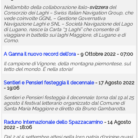
Nell’ambito della collaborazione italo-
svizzera
del
Consorzio dei Laghi – Swiss Italian Navigation Group, che
vede coinvolte GGNL – Gestione Governativa
Navigazione Laghi e SNL – Società Navigazione del Lago
di Lugano, nasce la Carta “3 Laghi” che consente di
viaggiare in battello sui laghi Maggiore, di Lugano e di
Como.
A Ganna il nuovo record dell'ora
- 9 Ottobre 2022 - 07:00
Il campione di Vignone, della montagna piemontese, sul
tetto del mondo. È nella storia!
Sentieri e Pensieri festeggia il decennale
- 17 Agosto 2022
- 19:06
Sentieri e Pensieri festeggia il decennale: torna dal 19 al 25
agosto il festival letterario organizzato dal Comune di
Santa Maria Maggiore e diretto da Bruno Gambarotta.
Raduno Inter
nazionale
dello Spazzacamino
- 14 Agosto
2022 - 18:06
Dal 2 al 5 settembre attesi nella loro patria d'origine quasi