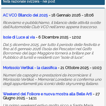
festa nazionale svizzera
- nei post
Calendario
AC VCO Bilancio del 2025
- 18 Gennaio 2026 - 18:06
Annunci
Riceviamo e pubblichiamo, il bilancio delle attività svolte
dall'Automobile Club VCO nell'anno appena trascorso.
Isole di Luce al via
- 6 Dicembre 2025 - 12:02
Dal 5 dicembre 2025, per tutto il periodo delle festività e
fino al 6 gennaio 2026 l’Isola dei Pescatori nel Golfo
Borromeo del lago Maggiore tornerà a brillare per il
Pubblico di turisti e residenti con "isole di luce".
Morissolo Vertikal - la classifica
- 21 Ottobre 2025 - 10:03
Numeri da capogiro e prestazioni da incorniciare: il
Morissolo Vertikal – Memorial Loredano si conferma uno
degli appuntamenti più iconici dello skyrunning italiano.
Weekend del Folkore e nuova mostra alla Belle Arti
- 27
Giugno 2025 - 14:11
Un primo weekend estivo molto ricco a Santa Maria