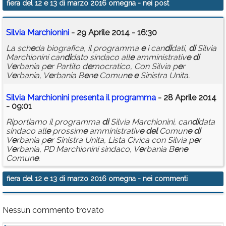
fiera del 12 e 13 di marzo 2016 omegna
- nei post
Calendario
Silvia Marchionini
- 29 Aprile 2014 - 16:30
Annunci
La sch
e
da biografica, il programma
e
i can
di
dati,
di
Silvia
Marchionini can
di
dato sindaco all
e
amministrativ
e
di
V
e
rbania p
e
r Partito d
e
mocratico, Con Silvia p
e
r
V
e
rbania, V
e
rbania B
e
n
e
Comun
e
e
Sinistra Unita.
Silvia Marchionini pr
e
s
e
nta il programma
- 28 Aprile 2014
- 09:01
Riportiamo il programma
di
Silvia Marchionini, can
di
data
sindaco all
e
prossim
e
amministrativ
e
d
e
l
Comun
e
di
V
e
rbania p
e
r Sinistra Unita, Lista Civica con Silvia p
e
r
V
e
rbania, PD Marchionini sindaco, V
e
rbania B
e
n
e
Comun
e
.
fiera del 12 e 13 di marzo 2016 omegna
- nei commenti
Nessun commento trovato